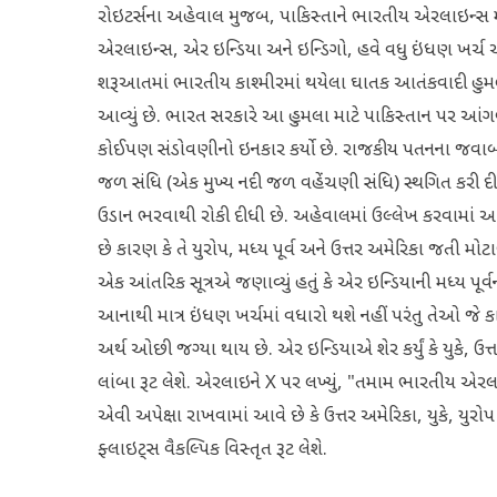
રોઇટર્સના અહેવાલ મુજબ, પાકિસ્તાને ભારતીય એરલાઇન્સ માટે
એરલાઇન્સ, એર ઇન્ડિયા અને ઇન્ડિગો, હવે વધુ ઇંધણ ખર્ચ
શરૂઆતમાં ભારતીય કાશ્મીરમાં થયેલા ઘાતક આતંકવાદી હુમ
આવ્યું છે. ભારત સરકારે આ હુમલા માટે પાકિસ્તાન પર આંગળી 
કોઈપણ સંડોવણીનો ઇનકાર કર્યો છે. રાજકીય પતનના જવાબમાં,
જળ સંધિ (એક મુખ્ય નદી જળ વહેંચણી સંધિ) સ્થગિત કરી દીધી
ઉડાન ભરવાથી રોકી દીધી છે. અહેવાલમાં ઉલ્લેખ કરવામાં આવ
છે કારણ કે તે યુરોપ, મધ્ય પૂર્વ અને ઉત્તર અમેરિકા જતી મોટ
એક આંતરિક સૂત્રએ જણાવ્યું હતું કે એર ઇન્ડિયાની મધ્ય પૂ
આનાથી માત્ર ઇંધણ ખર્ચમાં વધારો થશે નહીં પરંતુ તેઓ જે કા
અર્થ ઓછી જગ્યા થાય છે. એર ઇન્ડિયાએ શેર કર્યું કે યુકે, ઉત્
લાંબા રૂટ લેશે. એરલાઇને X પર લખ્યું, "તમામ ભારતીય એરલાઇ
એવી અપેક્ષા રાખવામાં આવે છે કે ઉત્તર અમેરિકા, યુકે, યુરો
ફ્લાઇટ્સ વૈકલ્પિક વિસ્તૃત રૂટ લેશે.