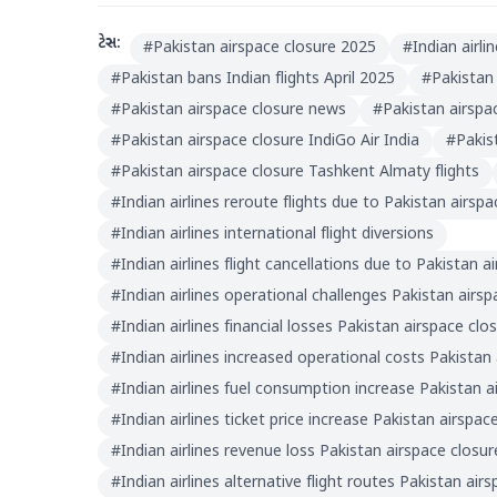
ટેગ્સ:
#
Pakistan airspace closure 2025
#
Indian airl
#
Pakistan bans Indian flights April 2025
#
Pakistan 
#
Pakistan airspace closure news
#
Pakistan airspac
#
Pakistan airspace closure IndiGo Air India
#
Pakis
#
Pakistan airspace closure Tashkent Almaty flights
#
Indian airlines reroute flights due to Pakistan airsp
#
Indian airlines international flight diversions
#
Indian airlines flight cancellations due to Pakistan a
#
Indian airlines operational challenges Pakistan airsp
#
Indian airlines financial losses Pakistan airspace clo
#
Indian airlines increased operational costs Pakistan
#
Indian airlines fuel consumption increase Pakistan a
#
Indian airlines ticket price increase Pakistan airspac
#
Indian airlines revenue loss Pakistan airspace closur
#
Indian airlines alternative flight routes Pakistan air