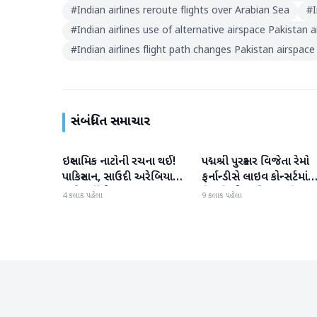
#
Indian airlines reroute flights over Arabian Sea
#
#
Indian airlines use of alternative airspace Pakistan 
#
Indian airlines flight path changes Pakistan airspace
સંબંધિત સમાચાર
ઇસ્લામિક નાટોની રચના થઈ!
પદ્મશ્રી પુરસ્કાર વિજેતા રેમો
આંતરરાષ્ટ્રીય
આંતરરાષ્ટ્રીય
પાકિસ્તાન, સાઉદી અરેબિયા
ફર્નાન્ડીસે લાઇવ કોન્સર્ટમાંથ
અને તુર્કીએ સંયુક્ત સંરક્ષણ
નિવૃત્તિની જાહેરાત કરી
4 કલાક પહેલા
9 કલાક પહેલા
કરાર પર હસ્તાક્ષર