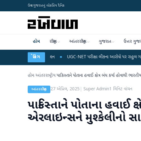
ઉત્તર ગુજરાતનું લોકપ્રિય દૈનિક
હોમ
રાષ્ટ્રીય
આંતરરાષ્ટ્રીય
ગુજરાત
ઉત્તર ગુજ
જ અને ડેટા પ્લાન
●
બ્રેકિંગ
UGC-NET પરીક્ષા લીકના આરોપો પર રાહુલ ગાંધીએ કેન્દ્ર પર પ્રહા
હોમ
/
આંતરરાષ્ટ્રીય
/
પાકિસ્તાને પોતાના હવાઈ ક્ષેત્ર બંધ કર્યા હોવાથી ભાર
27 એપ્રિલ, 2025
|
Super Admin
1
મિનિટ વાંચન
આંતરરાષ્ટ્રીય
પાકિસ્તાને પોતાના હવાઈ ક્
એરલાઇન્સને મુશ્કેલીનો સ