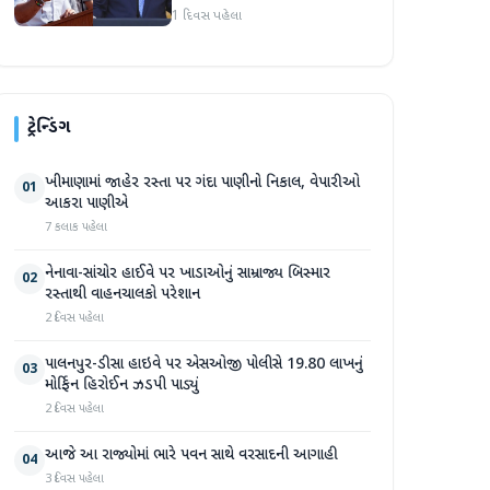
અમારા માટે સારા સમાચાર છે'
1 દિવસ પહેલા
ટ્રેન્ડિંગ
ખીમાણામાં જાહેર રસ્તા પર ગંદા પાણીનો નિકાલ, વેપારીઓ
01
આકરા પાણીએ
7 કલાક પહેલા
નેનાવા-સાંચોર હાઈવે પર ખાડાઓનું સામ્રાજ્ય બિસ્માર
02
રસ્તાથી વાહનચાલકો પરેશાન
2 દિવસ પહેલા
પાલનપુર-ડીસા હાઇવે પર એસઓજી પોલીસે 19.80 લાખનું
03
મોર્ફિન હિરોઈન ઝડપી પાડ્યું
2 દિવસ પહેલા
આજે આ રાજ્યોમાં ભારે પવન સાથે વરસાદની આગાહી
04
3 દિવસ પહેલા