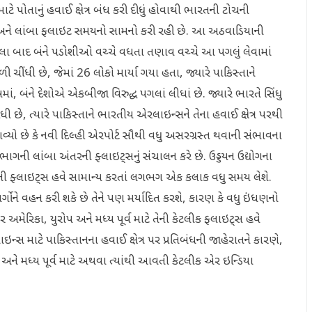
 પોતાનું હવાઈ ક્ષેત્ર બંધ કરી દીધું હોવાથી ભારતની ટોચની
 અને લાંબા ફ્લાઇટ સમયનો સામનો કરી રહી છે. આ અઠવાડિયાની
લા બાદ બંને પડોશીઓ વચ્ચે વધતા તણાવ વચ્ચે આ પગલું લેવામાં
ચીંધી છે, જેમાં 26 લોકો માર્યા ગયા હતા, જ્યારે પાકિસ્તાને
 બંને દેશોએ એકબીજા વિરુદ્ધ પગલાં લીધાં છે. જ્યારે ભારતે સિંધુ
 છે, ત્યારે પાકિસ્તાને ભારતીય એરલાઇન્સને તેના હવાઈ ક્ષેત્ર પરથી
્યો છે કે નવી દિલ્હી એરપોર્ટ સૌથી વધુ અસરગ્રસ્ત થવાની સંભાવના
ાભાગની લાંબા અંતરની ફ્લાઇટ્સનું સંચાલન કરે છે. ઉડ્ડયન ઉદ્યોગના
ર્વની ફ્લાઇટ્સ હવે સામાન્ય કરતાં લગભગ એક કલાક વધુ સમય લેશે.
ર્ગોને વહન કરી શકે છે તેને પણ મર્યાદિત કરશે, કારણ કે વધુ ઇંધણનો
તર અમેરિકા, યુરોપ અને મધ્ય પૂર્વ માટે તેની કેટલીક ફ્લાઇટ્સ હવે
ન્સ માટે પાકિસ્તાનના હવાઈ ક્ષેત્ર પર પ્રતિબંધની જાહેરાતને કારણે,
પ અને મધ્ય પૂર્વ માટે અથવા ત્યાંથી આવતી કેટલીક એર ઇન્ડિયા