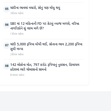
ચાંદીના ભાવમાં વધારો, સોનું પણ મોંઘુ થયું
05
3 દિવસ પહેલા
SBI માં 12 મહિનાની FD પર કેટલું વ્યાજ મળશે, વરિષ્ઠ
06
નાગરિકોને શું લાભ મળે છે?
1 દિવસ પહેલા
ચાંદી 5,000 રૂપિયા મોંઘી થઈ, સોનાના ભાવ 2,200 રૂપિયા
07
સુધી વધ્યા
2 દિવસ પહેલા
142 લોકોના મોત, 797 કરોડ રૂપિયાનું નુકસાન, હિમાચલ
08
પ્રદેશમાં ભારે ચોમાસાનો સામનો
8 કલાક પહેલા