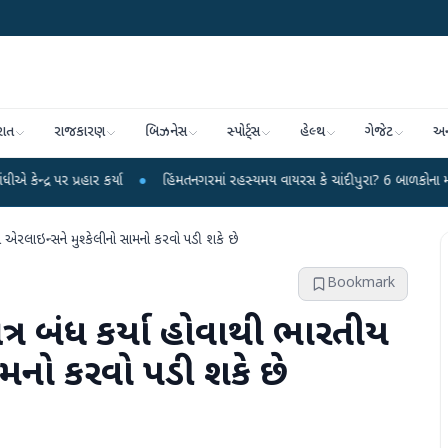
રાત
રાજકારણ
બિઝનેસ
સ્પોર્ટ્સ
હેલ્થ
ગેજેટ
અન
ર કર્યા
●
હિંમતનગરમાં રહસ્યમય વાયરસ કે ચાંદીપુરા? 6 બાળકોના મોતથી ફફડાટ
●
તીય એરલાઇન્સને મુશ્કેલીનો સામનો કરવો પડી શકે છે
Bookmark
ષેત્ર બંધ કર્યા હોવાથી ભારતીય
ામનો કરવો પડી શકે છે