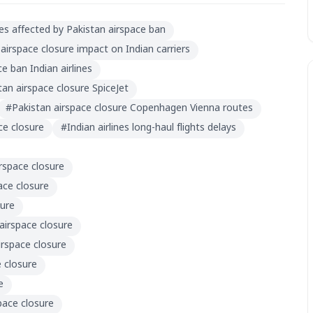
ines affected by Pakistan airspace ban
airspace closure impact on Indian carriers
e ban Indian airlines
tan airspace closure SpiceJet
#
Pakistan airspace closure Copenhagen Vienna routes
ace closure
#
Indian airlines long-haul flights delays
irspace closure
ace closure
sure
 airspace closure
irspace closure
e closure
e
space closure