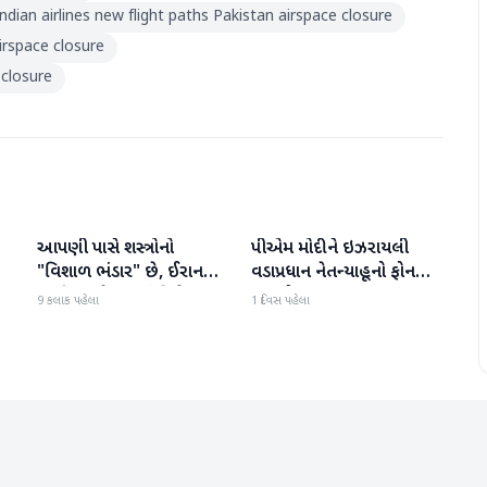
Indian airlines new flight paths Pakistan airspace closure
airspace closure
 closure
આપણી પાસે શસ્ત્રોનો
પીએમ મોદીને ઇઝરાયલી
આંતરરાષ્ટ્રીય
આંતરરાષ્ટ્રીય
ી
"વિશાળ ભંડાર" છે, ઈરાન
વડાપ્રધાન નેતન્યાહૂનો ફોન
"ગરીબ" છે, ટ્રમ્પનું નિવેદન
આવ્યો
9 કલાક પહેલા
1 દિવસ પહેલા