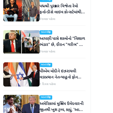
પદ્મશ્રી પુરસ્કાર વિજેતા રેમો
ફર્નાન્ડીસે લાઇવ કોન્સર્ટમાંથી
નિવૃત્તિની જાહેરાત કરી
9 કલાક પહેલા
આંતરરાષ્ટ્રીય
આપણી પાસે શસ્ત્રોનો "વિશાળ
ભંડાર" છે, ઈરાન "ગરીબ" છે,
ટ્રમ્પનું નિવેદન
9 કલાક પહેલા
આંતરરાષ્ટ્રીય
પીએમ મોદીને ઇઝરાયલી
વડાપ્રધાન નેતન્યાહૂનો ફોન
આવ્યો
1 દિવસ પહેલા
આંતરરાષ્ટ્રીય
અમેરિકામાં મુસ્લિમ ઉમેદવારની
જીતથી ખુશ ટ્રમ્પ, કહ્યું, 'આ