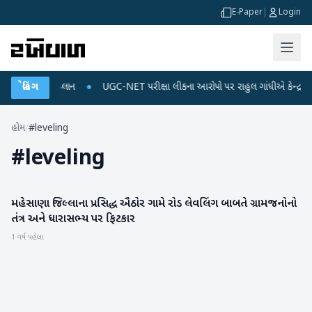
E-Paper
|
Login
્જ અને ડેટા પ્લાન
બ્રેકિંગ
●
UGC-NET પરીક્ષા લીકના આરોપો પર રાહુલ ગાંધીએ કેન્દ્ર પર પ્રહ
હોમ
/
#leveling
#
leveling
મહેસાણા જિલ્લાના પ્રસિદ્ધ ઐઠોર ગામે રોડ લેવલિંગ બાબતે ગ્રામજનોનો
મહેસાણા
તંત્ર અને ધારાસભ્ય પર ફિટકાર
1 વર્ષ પહેલા