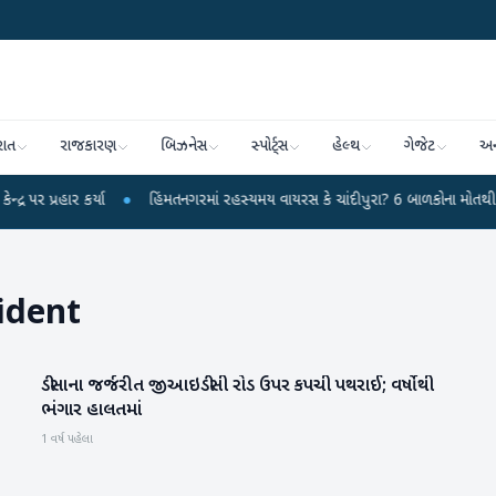
રાત
રાજકારણ
બિઝનેસ
સ્પોર્ટ્સ
હેલ્થ
ગેજેટ
અન
ર કર્યા
●
હિંમતનગરમાં રહસ્યમય વાયરસ કે ચાંદીપુરા? 6 બાળકોના મોતથી ફફડાટ
ident
ડીસાના જર્જરીત જીઆઇડીસી રોડ ઉપર કપચી પથરાઈ; વર્ષોથી
બનાસકાંઠા
ભંગાર હાલતમાં
1 વર્ષ પહેલા