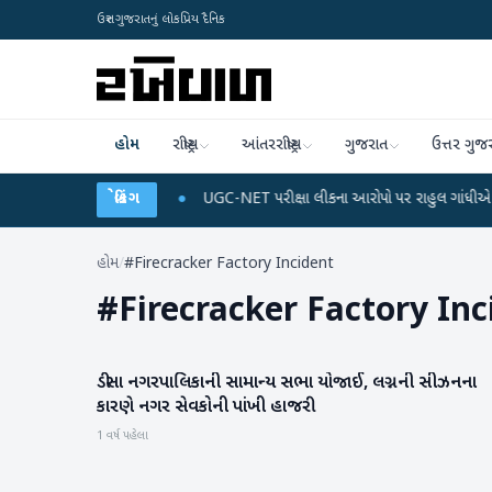
ઉત્તર ગુજરાતનું લોકપ્રિય દૈનિક
હોમ
રાષ્ટ્રીય
આંતરરાષ્ટ્રીય
ગુજરાત
ઉત્તર ગુજ
્જ અને ડેટા પ્લાન
●
બ્રેકિંગ
UGC-NET પરીક્ષા લીકના આરોપો પર રાહુલ ગાંધીએ કેન્દ્ર પર પ્રહા
હોમ
/
#Firecracker Factory Incident
#
Firecracker Factory Inc
ડીસા નગરપાલિકાની સામાન્ય સભા યોજાઈ, લગ્નની સીઝનના
બનાસકાંઠા
કારણે નગર સેવકોની પાંખી હાજરી
1 વર્ષ પહેલા