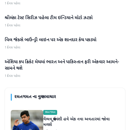
1 દિવસ પહેલા
શ્રીલંકા ટેસ્ટ સિરીઝ પહેલા ટીમ ઇન્ડિયાને મોટો ઝટકો
રમતગમત
1 દિવસ પહેલા
વિલ જેક્સે બાઉન્ડ્રી લાઇન પર એક શાનદાર કેચ પકડ્યો
રમતગમત
1 દિવસ પહેલા
એશિયા કપ ક્રિકેટ મેચમાં ભારત અને પાકિસ્તાન ફરી એકવાર આમને-
રમતગમત
સામને થશે
1 દિવસ પહેલા
રમતગમત
ના વધુ સમાચાર
રમતગમત
વૈભવ સૂર્યવંશી હવે એક નવા અવતારમાં જોવા
મળશે