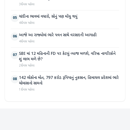
3 દિવસ પહેલા
ચાંદીના ભાવમાં વધારો, સોનું પણ મોંઘુ થયું
05
4 દિવસ પહેલા
આજે આ રાજ્યોમાં ભારે પવન સાથે વરસાદની આગાહી
06
4 દિવસ પહેલા
SBI માં 12 મહિનાની FD પર કેટલું વ્યાજ મળશે, વરિષ્ઠ નાગરિકોને
07
શું લાભ મળે છે?
2 દિવસ પહેલા
142 લોકોના મોત, 797 કરોડ રૂપિયાનું નુકસાન, હિમાચલ પ્રદેશમાં ભારે
08
ચોમાસાનો સામનો
1 દિવસ પહેલા