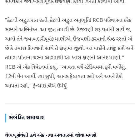
સમર્થકોને જવાબદારીપૂર્વક ઉજવણી કરવા વિનંતી કરવામાં આવી.
"કેટલી અદ્ભુત રાત હતી. કેટલી અદ્ભુત અનુભૂતિ! RCB પરિવારના દરેક
સભ્યને અભિનંદન. આ જીત તમારી છે. ઉજવણી શરૂ થતાંની સાથે જ,
ચાલો તેને જવાબદારીપૂર્વક માણીએ. ઉજવણી કરવાનો શ્રેષ્ઠ રસ્તો એ
છે કે તમારા પ્રિયજનો સાથે તે ક્ષણમાં જીવો. આ યાદોને તાજી કરો અને
તમારા પોતાના ઘરના આરામથી આ ખાસ ક્ષણનો આનંદ માણો,"
RCB એ એક નિવેદનમાં કહ્યું. "આવતા વર્ષે સ્ટેડિયમમાં ફરી મળીશું,
12મી મેન આર્મી. ત્યાં સુધી, આનંદ ફેલાવતા રહો અને અમને ટેકો
આપતા રહો," ફ્રેન્ચાઇઝીએ ઉમેર્યું.
સંબંધિત સમાચાર
વૈભવ સૂર્યવંશી હવે એક નવા અવતારમાં જોવા મળશે
રમતગમત