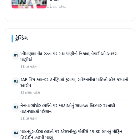
2 દિવસ પહેલા
ટ્રેન્ડિંગ
ખીમાણામાં જાહેર રસ્તા પર ગંદા પાણીનો નિકાલ, વેપારીઓ આકરા
01
પાણીએ
1 દિવસ પહેલા
IAF વિંગ કમાન્ડર હનીટ્રેપમાં ફસાયા, સંવેદનશીલ માહિતી લીક કરવાનો
02
આરોપ
13 કલાક પહેલા
નેનાવા-સાંચોર હાઈવે પર ખાડાઓનું સામ્રાજ્ય બિસ્માર રસ્તાથી
03
વાહનચાલકો પરેશાન
3 દિવસ પહેલા
પાલનપુર-ડીસા હાઇવે પર એસઓજી પોલીસે 19.80 લાખનું મોર્ફિન
04
હિરોઈન ઝડપી પાડ્યું