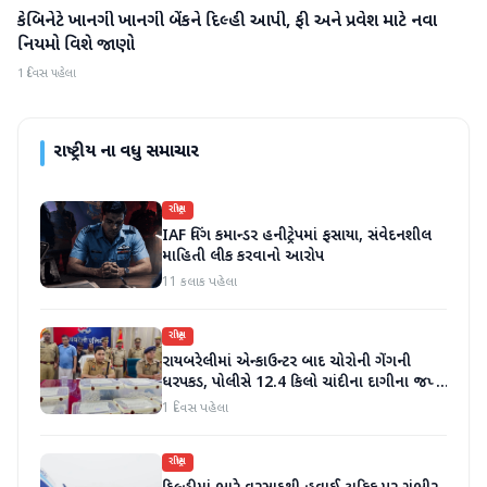
કેબિનેટે ખાનગી ખાનગી બેંકને દિલ્હી આપી, ફી અને પ્રવેશ માટે નવા
રાષ્ટ્રીય
નિયમો વિશે જાણો
1 દિવસ પહેલા
રાષ્ટ્રીય
ના વધુ સમાચાર
રાષ્ટ્રીય
IAF વિંગ કમાન્ડર હનીટ્રેપમાં ફસાયા, સંવેદનશીલ
માહિતી લીક કરવાનો આરોપ
11 કલાક પહેલા
રાષ્ટ્રીય
રાયબરેલીમાં એન્કાઉન્ટર બાદ ચોરોની ગેંગની
ધરપકડ, પોલીસે 12.4 કિલો ચાંદીના દાગીના જપ્ત
કર્યા
1 દિવસ પહેલા
રાષ્ટ્રીય