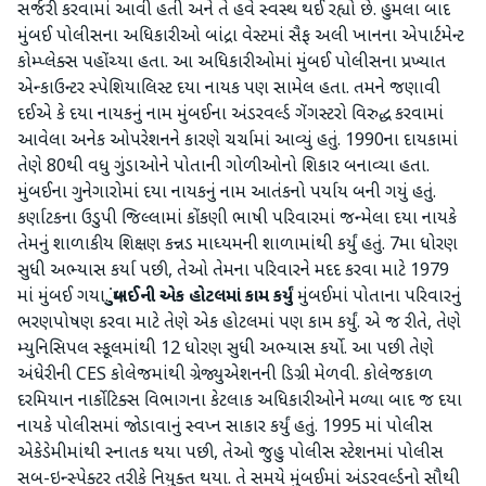
સર્જરી કરવામાં આવી હતી અને તે હવે સ્વસ્થ થઈ રહ્યો છે. હુમલા બાદ
મુંબઈ પોલીસના અધિકારીઓ બાંદ્રા વેસ્ટમાં સૈફ અલી ખાનના એપાર્ટમેન્ટ
કોમ્પ્લેક્સ પહોંચ્યા હતા. આ અધિકારીઓમાં મુંબઈ પોલીસના પ્રખ્યાત
એન્કાઉન્ટર સ્પેશિયાલિસ્ટ દયા નાયક પણ સામેલ હતા. તમને જણાવી
દઈએ કે દયા નાયકનું નામ મુંબઈના અંડરવર્લ્ડ ગેંગસ્ટરો વિરુદ્ધ કરવામાં
આવેલા અનેક ઓપરેશનને કારણે ચર્ચામાં આવ્યું હતું. 1990ના દાયકામાં
તેણે 80થી વધુ ગુંડાઓને પોતાની ગોળીઓનો શિકાર બનાવ્યા હતા.
મુંબઈના ગુનેગારોમાં દયા નાયકનું નામ આતંકનો પર્યાય બની ગયું હતું.
કર્ણાટકના ઉડુપી જિલ્લામાં કોંકણી ભાષી પરિવારમાં જન્મેલા દયા નાયકે
તેમનું શાળાકીય શિક્ષણ કન્નડ માધ્યમની શાળામાંથી કર્યું હતું. 7મા ધોરણ
સુધી અભ્યાસ કર્યા પછી, તેઓ તેમના પરિવારને મદદ કરવા માટે 1979
માં મુંબઈ ગયા.
મુંબઈની એક હોટલમાં કામ કર્યું
મુંબઈમાં પોતાના પરિવારનું
ભરણપોષણ કરવા માટે તેણે એક હોટલમાં પણ કામ કર્યું. એ જ રીતે, તેણે
મ્યુનિસિપલ સ્કૂલમાંથી 12 ધોરણ સુધી અભ્યાસ કર્યો. આ પછી તેણે
અંધેરીની CES કોલેજમાંથી ગ્રેજ્યુએશનની ડિગ્રી મેળવી. કોલેજકાળ
દરમિયાન નાર્કોટિક્સ વિભાગના કેટલાક અધિકારીઓને મળ્યા બાદ જ દયા
નાયકે પોલીસમાં જોડાવાનું સ્વપ્ન સાકાર કર્યું હતું. 1995 માં પોલીસ
એકેડેમીમાંથી સ્નાતક થયા પછી, તેઓ જુહુ પોલીસ સ્ટેશનમાં પોલીસ
સબ-ઇન્સ્પેક્ટર તરીકે નિયુક્ત થયા. તે સમયે મુંબઈમાં અંડરવર્લ્ડનો સૌથી