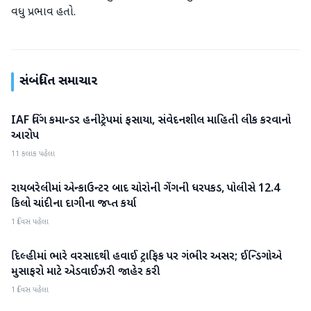
વધુ પ્રભાવ હતો.
સંબંધિત સમાચાર
IAF વિંગ કમાન્ડર હનીટ્રેપમાં ફસાયા, સંવેદનશીલ માહિતી લીક કરવાનો
રાષ્ટ્રીય
આરોપ
11 કલાક પહેલા
રાયબરેલીમાં એન્કાઉન્ટર બાદ ચોરોની ગેંગની ધરપકડ, પોલીસે 12.4
રાષ્ટ્રીય
કિલો ચાંદીના દાગીના જપ્ત કર્યા
1 દિવસ પહેલા
દિલ્હીમાં ભારે વરસાદથી હવાઈ ટ્રાફિક પર ગંભીર અસર; ઈન્ડિગોએ
રાષ્ટ્રીય
મુસાફરો માટે એડવાઈઝરી જાહેર કરી
1 દિવસ પહેલા