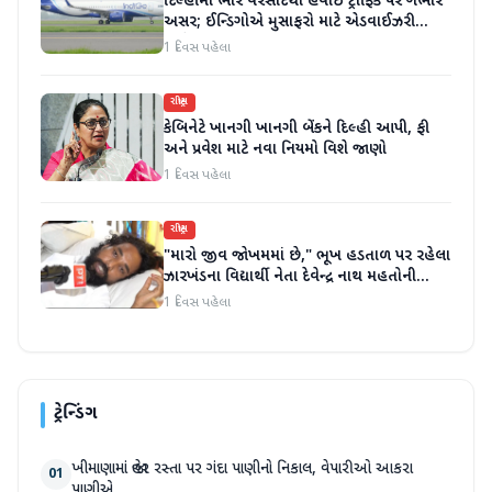
દિલ્હીમાં ભારે વરસાદથી હવાઈ ટ્રાફિક પર ગંભીર
અસર; ઈન્ડિગોએ મુસાફરો માટે એડવાઈઝરી
જાહેર કરી
1 દિવસ પહેલા
રાષ્ટ્રીય
કેબિનેટે ખાનગી ખાનગી બેંકને દિલ્હી આપી, ફી
અને પ્રવેશ માટે નવા નિયમો વિશે જાણો
1 દિવસ પહેલા
રાષ્ટ્રીય
"મારો જીવ જોખમમાં છે," ભૂખ હડતાળ પર રહેલા
ઝારખંડના વિદ્યાર્થી નેતા દેવેન્દ્ર નાથ મહતોની
તબિયત ખરાબ
1 દિવસ પહેલા
ટ્રેન્ડિંગ
ખીમાણામાં જાહેર રસ્તા પર ગંદા પાણીનો નિકાલ, વેપારીઓ આકરા
01
પાણીએ