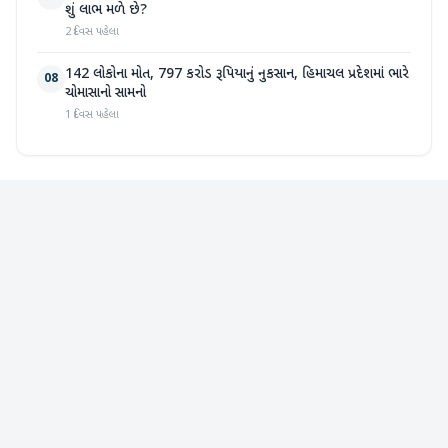
શું લાભ મળે છે?
2 દિવસ પહેલા
142 લોકોના મોત, 797 કરોડ રૂપિયાનું નુકસાન, હિમાચલ પ્રદેશમાં ભારે
08
ચોમાસાનો સામનો
1 દિવસ પહેલા