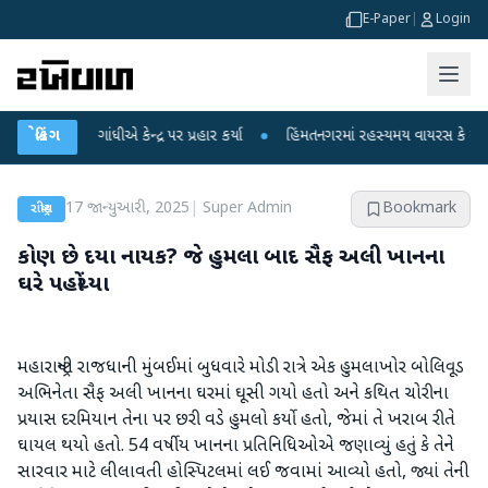
E-Paper
|
Login
હુલ ગાંધીએ કેન્દ્ર પર પ્રહાર કર્યા
બ્રેકિંગ
●
હિંમતનગરમાં રહસ્યમય વાયરસ કે ચાંદીપુરા? 
17 જાન્યુઆરી, 2025
|
Super Admin
Bookmark
રાષ્ટ્રીય
કોણ છે દયા નાયક? જે હુમલા બાદ સૈફ અલી ખાનના
ઘરે પહોંચ્યા
મહારાષ્ટ્રની રાજધાની મુંબઈમાં બુધવારે મોડી રાત્રે એક હુમલાખોર બોલિવૂડ
અભિનેતા સૈફ અલી ખાનના ઘરમાં ઘૂસી ગયો હતો અને કથિત ચોરીના
પ્રયાસ દરમિયાન તેના પર છરી વડે હુમલો કર્યો હતો, જેમાં તે ખરાબ રીતે
ઘાયલ થયો હતો. 54 વર્ષીય ખાનના પ્રતિનિધિઓએ જણાવ્યું હતું કે તેને
સારવાર માટે લીલાવતી હોસ્પિટલમાં લઈ જવામાં આવ્યો હતો, જ્યાં તેની