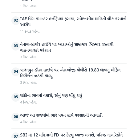
1 દિવસ પહેલા
IAF વિંગ કમાન્ડર હનીટ્રેપમાં ફસાયા, સંવેદનશીલ માહિતી લીક કરવાનો
02
આરોપ
11 કલાક પહેલા
નેનાવા-સાંચોર હાઈવે પર ખાડાઓનું સામ્રાજ્ય બિસ્માર રસ્તાથી
03
વાહનચાલકો પરેશાન
3 દિવસ પહેલા
પાલનપુર-ડીસા હાઇવે પર એસઓજી પોલીસે 19.80 લાખનું મોર્ફિન
04
હિરોઈન ઝડપી પાડ્યું
3 દિવસ પહેલા
ચાંદીના ભાવમાં વધારો, સોનું પણ મોંઘુ થયું
05
4 દિવસ પહેલા
આજે આ રાજ્યોમાં ભારે પવન સાથે વરસાદની આગાહી
06
4 દિવસ પહેલા
SBI માં 12 મહિનાની FD પર કેટલું વ્યાજ મળશે, વરિષ્ઠ નાગરિકોને
07