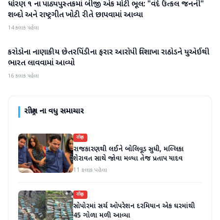
ધોરણ ૧ ના પાઠ્યપુસ્તકમાં બીજી એક મોટી ભૂલ: "વંદે ઉત્કલ જનની"
રાષ્ટ્રીય
શબ્દો અને રાષ્ટ્રગીત ખોટી રીતે છાપવામાં આવ્યા
14 કલાક પહેલા
કરોડોના નાણાકીય છેતરપિંડીના ફરાર આરોપી વિશાખા રાઠોડને યુએઈથી
રાષ્ટ્રીય
ભારત લાવવામાં આવ્યો
16 કલાક પહેલા
રાષ્ટ્રીય
ના વધુ સમાચાર
રાષ્ટ્રીય
રાજકારણથી લઈને બોલિવૂડ સુધી, મલ્લિકા
શેરાવત સાથે જોવા મળ્યા તેજ પ્રતાપ યાદવ
11 કલાક પહેલા
રાષ્ટ્રીય
સોપોરમાં સર્ચ ઓપરેશન દરમિયાન એક ઘરમાંથી
45 ગોળા મળી આવ્યા