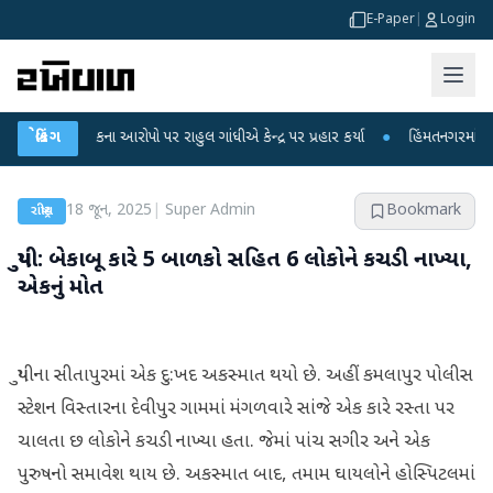
E-Paper
|
Login
ષા લીકના આરોપો પર રાહુલ ગાંધીએ કેન્દ્ર પર પ્રહાર કર્યા
બ્રેકિંગ
●
હિંમતનગરમાં રહસ્યમય વ
18 જૂન, 2025
|
Super Admin
Bookmark
રાષ્ટ્રીય
યુપી: બેકાબૂ કારે 5 બાળકો સહિત 6 લોકોને કચડી નાખ્યા,
એકનું મોત
યુપીના સીતાપુરમાં એક દુ:ખદ અકસ્માત થયો છે. અહીં કમલાપુર પોલીસ
સ્ટેશન વિસ્તારના દેવીપુર ગામમાં મંગળવારે સાંજે એક કારે રસ્તા પર
ચાલતા છ લોકોને કચડી નાખ્યા હતા. જેમાં પાંચ સગીર અને એક
પુરુષનો સમાવેશ થાય છે. અકસ્માત બાદ, તમામ ઘાયલોને હોસ્પિટલમાં