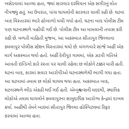
ખસેડવામાં આવ્યા હતા, જ્યાં સારવાર દરમિયાન એક સગીરનું મોત
નીપજ્યું હતું. આ ઉપરાંત, પાંચ ઘાયલોની સારવાર ચાલી રહી છે. ઘટના
બાદ વિસ્તારમાં ભારે હોબાળો મચી ગયો હતો. ઘટના બાદ પોલીસ ટીમ
પણ ઘટનાસ્થળે પહોંચી ગઈ છે. પોલીસ ટીમ આ મામલાની તપાસ કરી
રહી છે. મળતી માહિતી મુજબ, આ અકસ્માત સીતાપુર જિલ્લાના
કમલાપુર પોલીસ સ્ટેશન વિસ્તારમાં થયો છે. મંગળવારે સાંજે અહીં એક
માર્ગ અકસ્માત થયો હતો. અહીં દેવીપુર ગામમાં, એક ઝડપી ગતિએ
આવતી ઇન્ડિગો કારે રસ્તા પર ચાલી રહેલા છ લોકોને ટક્કર મારી હતી.
ઘટના બાદ, કારમાં સવાર આરોપીઓ ઘટનાસ્થળેથી ભાગી ગયા હતા.
આ ઘટનામાં તમામ છ લોકો ઘાયલ થયા હતા. અકસ્માત બાદ,
ઘટનાસ્થળે ભીડ એકઠી થઈ ગઈ હતી. એમ્બ્યુલન્સની મદદથી, સ્થાનિક
લોકોએ તમામ ઘાયલોને કમલાપુરના સામુદાયિક આરોગ્ય કેન્દ્રમાં દાખલ
કર્યા. અહીંથી તેમને બાદમાં સીતાપુર જિલ્લા હોસ્પિટલમાં રિફર
કરવામાં આવ્યા હતા.