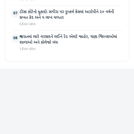
ડીસા કોર્ટનો ચુકાદો: સગીરા પર દુષ્કર્મ કેસમાં આરોપીને ૨૦ વર્ષની
07
સખત કેદ અને ૫ લાખ વળતર
6 દિવસ પહેલા
ગુજરાતમાં ભારે વરસાદને લઈને રેડ એલર્ટ જાહેર, ઘણા જિલ્લાઓમાં
08
શાળાઓ અને કોલેજો બંધ
5 દિવસ પહેલા