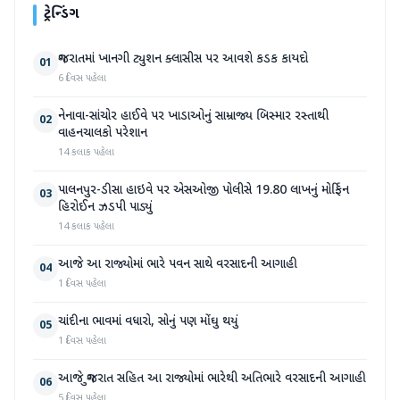
ટ્રેન્ડિંગ
ગુજરાતમાં ખાનગી ટ્યુશન ક્લાસીસ પર આવશે કડક કાયદો
01
6 દિવસ પહેલા
નેનાવા-સાંચોર હાઈવે પર ખાડાઓનું સામ્રાજ્ય બિસ્માર રસ્તાથી
02
વાહનચાલકો પરેશાન
14 કલાક પહેલા
પાલનપુર-ડીસા હાઇવે પર એસઓજી પોલીસે 19.80 લાખનું મોર્ફિન
03
હિરોઈન ઝડપી પાડ્યું
14 કલાક પહેલા
આજે આ રાજ્યોમાં ભારે પવન સાથે વરસાદની આગાહી
04
1 દિવસ પહેલા
ચાંદીના ભાવમાં વધારો, સોનું પણ મોંઘુ થયું
05
1 દિવસ પહેલા
આજે ગુજરાત સહિત આ રાજ્યોમાં ભારેથી અતિભારે વરસાદની આગાહી
06
5 દિવસ પહેલા