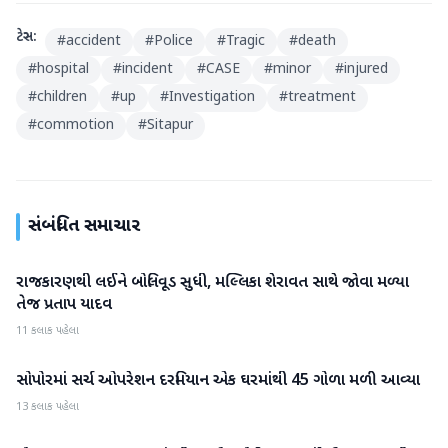
ટેગ્સ:
#
accident
#
Police
#
Tragic
#
death
#
hospital
#
incident
#
CASE
#
minor
#
injured
#
children
#
up
#
Investigation
#
treatment
#
commotion
#
Sitapur
સંબંધિત સમાચાર
રાજકારણથી લઈને બોલિવૂડ સુધી, મલ્લિકા શેરાવત સાથે જોવા મળ્યા
રાષ્ટ્રીય
તેજ પ્રતાપ યાદવ
11 કલાક પહેલા
સોપોરમાં સર્ચ ઓપરેશન દરમિયાન એક ઘરમાંથી 45 ગોળા મળી આવ્યા
રાષ્ટ્રીય
13 કલાક પહેલા