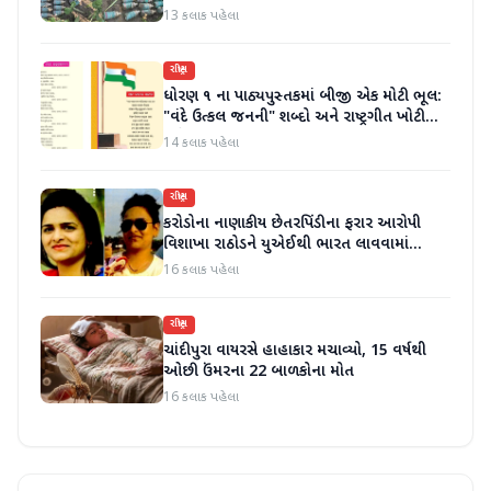
13 કલાક પહેલા
રાષ્ટ્રીય
ધોરણ ૧ ના પાઠ્યપુસ્તકમાં બીજી એક મોટી ભૂલ:
"વંદે ઉત્કલ જનની" શબ્દો અને રાષ્ટ્રગીત ખોટી
રીતે છાપવામાં આવ્યા
14 કલાક પહેલા
રાષ્ટ્રીય
કરોડોના નાણાકીય છેતરપિંડીના ફરાર આરોપી
વિશાખા રાઠોડને યુએઈથી ભારત લાવવામાં
આવ્યો
16 કલાક પહેલા
રાષ્ટ્રીય
ચાંદીપુરા વાયરસે હાહાકાર મચાવ્યો, 15 વર્ષથી
ઓછી ઉંમરના 22 બાળકોના મોત
16 કલાક પહેલા