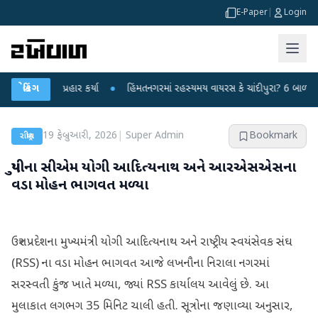
E-Paper
|
Login
ર પર પ્રહાર કર્યા
બ્રેકિંગ
●
હિંમતનગરમાં રહસ્યમય વાયરસ કે ચાંદીપુરા? 6 બાળકોના મોતથી
19 ફેબ્રુઆરી, 2026
|
Super Admin
Bookmark
રાષ્ટ્રીય
યુપીના સીએમ યોગી આદિત્યનાથ અને આરએસએસના
વડા મોહન ભાગવત મળ્યા
ઉત્તર પ્રદેશના મુખ્યમંત્રી યોગી આદિત્યનાથ અને રાષ્ટ્રીય સ્વયંસેવક સંઘ
(RSS) ના વડા મોહન ભાગવત આજે લખનૌના નિરાલા નગરમાં
સરસ્વતી કુંજ ખાતે મળ્યા, જ્યાં RSS કાર્યાલય આવેલું છે. આ
મુલાકાત લગભગ 35 મિનિટ ચાલી હતી. સૂત્રોના જણાવ્યા અનુસાર,