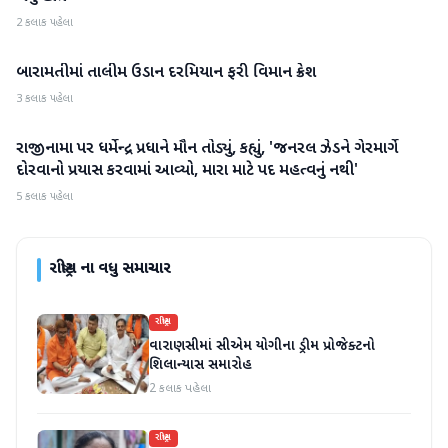
2 કલાક પહેલા
બારામતીમાં તાલીમ ઉડાન દરમિયાન ફરી વિમાન ક્રેશ
રાષ્ટ્રીય
3 કલાક પહેલા
રાજીનામા પર ધર્મેન્દ્ર પ્રધાને મૌન તોડ્યું, કહ્યું, 'જનરલ ઝેડને ગેરમાર્ગે
રાષ્ટ્રીય
દોરવાનો પ્રયાસ કરવામાં આવ્યો, મારા માટે પદ મહત્વનું નથી'
5 કલાક પહેલા
રાષ્ટ્રીય
ના વધુ સમાચાર
રાષ્ટ્રીય
વારાણસીમાં સીએમ યોગીના ડ્રીમ પ્રોજેક્ટનો
શિલાન્યાસ સમારોહ
2 કલાક પહેલા
રાષ્ટ્રીય