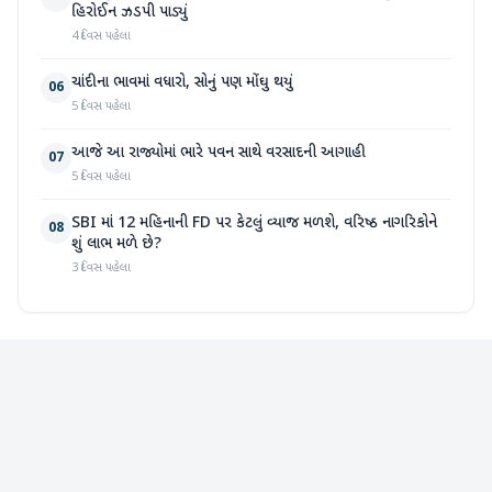
હિરોઈન ઝડપી પાડ્યું
4 દિવસ પહેલા
ચાંદીના ભાવમાં વધારો, સોનું પણ મોંઘુ થયું
06
5 દિવસ પહેલા
આજે આ રાજ્યોમાં ભારે પવન સાથે વરસાદની આગાહી
07
5 દિવસ પહેલા
SBI માં 12 મહિનાની FD પર કેટલું વ્યાજ મળશે, વરિષ્ઠ નાગરિકોને
08
શું લાભ મળે છે?
3 દિવસ પહેલા