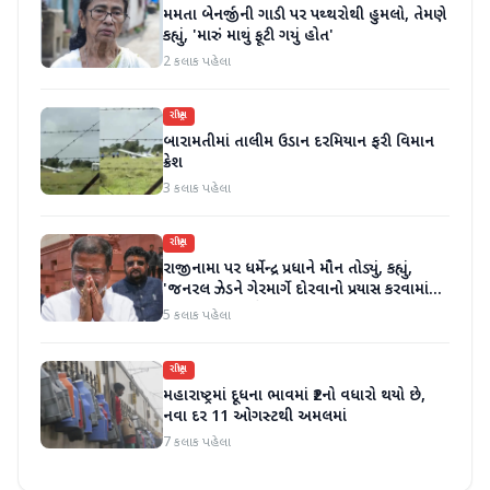
મમતા બેનર્જીની ગાડી પર પથ્થરોથી હુમલો, તેમણે
કહ્યું, 'મારું માથું ફૂટી ગયું હોત'
2 કલાક પહેલા
રાષ્ટ્રીય
બારામતીમાં તાલીમ ઉડાન દરમિયાન ફરી વિમાન
ક્રેશ
3 કલાક પહેલા
રાષ્ટ્રીય
રાજીનામા પર ધર્મેન્દ્ર પ્રધાને મૌન તોડ્યું, કહ્યું,
'જનરલ ઝેડને ગેરમાર્ગે દોરવાનો પ્રયાસ કરવામાં
આવ્યો, મારા માટે પદ મહત્વનું નથી'
5 કલાક પહેલા
રાષ્ટ્રીય
મહારાષ્ટ્રમાં દૂધના ભાવમાં ₹2નો વધારો થયો છે,
નવા દર 11 ઓગસ્ટથી અમલમાં
7 કલાક પહેલા