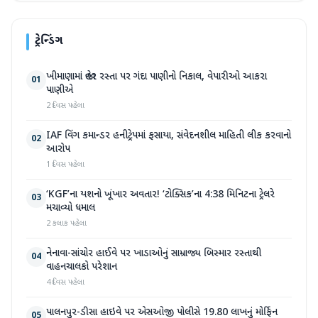
ટ્રેન્ડિંગ
ખીમાણામાં જાહેર રસ્તા પર ગંદા પાણીનો નિકાલ, વેપારીઓ આકરા
01
પાણીએ
2 દિવસ પહેલા
IAF વિંગ કમાન્ડર હનીટ્રેપમાં ફસાયા, સંવેદનશીલ માહિતી લીક કરવાનો
02
આરોપ
1 દિવસ પહેલા
‘KGF’ના યશનો ખૂંખાર અવતાર! ‘ટોક્સિક’ના 4:38 મિનિટના ટ્રેલરે
03
મચાવ્યો ધમાલ
2 કલાક પહેલા
નેનાવા-સાંચોર હાઈવે પર ખાડાઓનું સામ્રાજ્ય બિસ્માર રસ્તાથી
04
વાહનચાલકો પરેશાન
4 દિવસ પહેલા
પાલનપુર-ડીસા હાઇવે પર એસઓજી પોલીસે 19.80 લાખનું મોર્ફિન
05