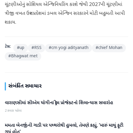
ચૂંટણીઓનું સોશિયલ એન્જિનિયરિંગ કરશે જેથી 2027ની ચૂંટણીમાં
ત્રીજી વખત ઉત્તર પ્રદેશમાં ડબલ એન્જિન સરકારને મોટી બહુમતી આપી
શકાય.
ટેગ્સ:
#
up
#
RSS
#
cm yogi adityanath
#
chief Mohan
#
Bhagwat met
સંબંધિત સમાચાર
વારાણસીમાં સીએમ યોગીના ડ્રીમ પ્રોજેક્ટનો શિલાન્યાસ સમારોહ
રાષ્ટ્રીય
2 કલાક પહેલા
મમતા બેનર્જીની ગાડી પર પથ્થરોથી હુમલો, તેમણે કહ્યું, 'મારું માથું ફૂટી
રાષ્ટ્રીય
ગયું હોત'