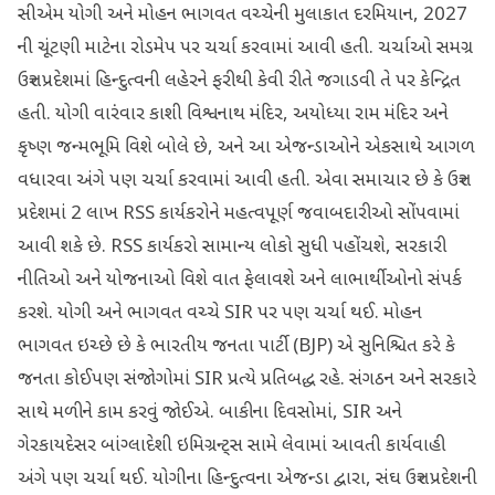
સીએમ યોગી અને મોહન ભાગવત વચ્ચેની મુલાકાત દરમિયાન, 2027
ની ચૂંટણી માટેના રોડમેપ પર ચર્ચા કરવામાં આવી હતી. ચર્ચાઓ સમગ્ર
ઉત્તર પ્રદેશમાં હિન્દુત્વની લહેરને ફરીથી કેવી રીતે જગાડવી તે પર કેન્દ્રિત
હતી. યોગી વારંવાર કાશી વિશ્વનાથ મંદિર, અયોધ્યા રામ મંદિર અને
કૃષ્ણ જન્મભૂમિ વિશે બોલે છે, અને આ એજન્ડાઓને એકસાથે આગળ
વધારવા અંગે પણ ચર્ચા કરવામાં આવી હતી. એવા સમાચાર છે કે ઉત્તર
પ્રદેશમાં 2 લાખ RSS કાર્યકરોને મહત્વપૂર્ણ જવાબદારીઓ સોંપવામાં
આવી શકે છે. RSS કાર્યકરો સામાન્ય લોકો સુધી પહોંચશે, સરકારી
નીતિઓ અને યોજનાઓ વિશે વાત ફેલાવશે અને લાભાર્થીઓનો સંપર્ક
કરશે. યોગી અને ભાગવત વચ્ચે SIR પર પણ ચર્ચા થઈ. મોહન
ભાગવત ઇચ્છે છે કે ભારતીય જનતા પાર્ટી (BJP) એ સુનિશ્ચિત કરે કે
જનતા કોઈપણ સંજોગોમાં SIR પ્રત્યે પ્રતિબદ્ધ રહે. સંગઠન અને સરકારે
સાથે મળીને કામ કરવું જોઈએ. બાકીના દિવસોમાં, SIR અને
ગેરકાયદેસર બાંગ્લાદેશી ઇમિગ્રન્ટ્સ સામે લેવામાં આવતી કાર્યવાહી
અંગે પણ ચર્ચા થઈ. યોગીના હિન્દુત્વના એજન્ડા દ્વારા, સંઘ ઉત્તર પ્રદેશની