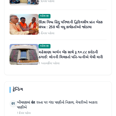
2 દિવસ પહેલા
મહેસાણા
ઊંઝા વિશ્વ હિંદુ પરિષદની દ્વિદિવસીય પ્રાંત બેઠક
સંપન્ન : 250 થી વધુ કાર્યકર્તાઓ જોડાયા
5 દિવસ પહેલા
મહેસાણા
મહેસાણા અર્બન બેંક સાથે રૂ.૧૦.૮૮ કરોડની
ઠગાઈ: લોનની મિલકતો પતિ-પત્નીએ વેચી મારી
1 અઠવાડિયા પહેલા
ટ્રેન્ડિંગ
ખીમાણામાં જાહેર રસ્તા પર ગંદા પાણીનો નિકાલ, વેપારીઓ આકરા
01
પાણીએ
1 દિવસ પહેલા