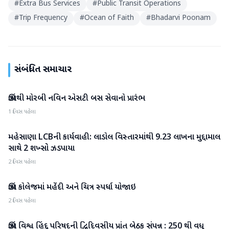
#
Extra Bus Services
#
Public Transit Operations
#
Trip Frequency
#
Ocean of Faith
#
Bhadarvi Poonam
સંબંધિત સમાચાર
ઊંઝાથી મોરબી નવિન એસટી બસ સેવાનો પ્રારંભ
મહેસાણા
1 દિવસ પહેલા
મહેસાણા LCBની કાર્યવાહી: લાડોલ વિસ્તારમાંથી 9.23 લાખના મુદ્દામાલ
મહેસાણા
સાથે 2 શખ્સો ઝડપાયા
2 દિવસ પહેલા
ઊંઝા કોલેજમાં મહેંદી અને ચિત્ર સ્પર્ધા યોજાઇ
મહેસાણા
2 દિવસ પહેલા
ઊંઝા વિશ્વ હિંદુ પરિષદની દ્વિદિવસીય પ્રાંત બેઠક સંપન્ન : 250 થી વધુ
મહેસાણા