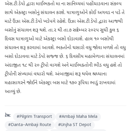
એસ.ટી ડેપો દ્વારા માઈભક્તો મા ના સાનિધ્યમાં પહોંચાડવાના સંકલ્પ
સાથે એક્સ્ટ્રા બસોનું સંચાલન કરશે. યાત્રાળુઓને કોઈ અગવડ ન પડે તે
માટે ઉંઝા એસ.ટી ડેપો ખડેપગે રહેશે. ઉંઝા એસ.ટી ડેપો દ્વારા આજથી
બસોનું સંચાલન શરૂ થશે. તા.૨ થી તા.૭ સપ્ટેમ્બર ૨૦૨૫ સુધી કુલ ૬
દિવસ યાત્રાળુઓ માટે એક્સ્ટ્રા બસો દોડાવાશે.‌ હાલ ૧૦ બસોથી
સંચાલન શરૂ કરવામાં આવશે. ભક્તોનો ઘસારો વધુ જોવા મળશે તો વધુ
બસો દોડાવવા માટે ડેપો સજ્જ છે. ૬ દિવસીય મહામેળાના સંચાલનમાં
અંદાજીત ૧૮ થી ૨૦ ટ્રીપો વાગશે અને માઈભક્તોની ભીડ વધુ હશે તો
ટ્રીપોની સંખ્યામાં વધારો થશે. અંબાજીમાં શરૂ થયેલ શ્રધ્ધાના
મહાસાગરને જોઈને એક્સ્ટ્રા બસ માટે ૧૭૦ રૂપિયા ભાડું રાખવામાં
આવ્યું છે.
ટેગ્સ:
#
Pilgrim Transport
#
Ambaji Maha Mela
#
Danta–Ambaji Route
#
Unjha ST Depot