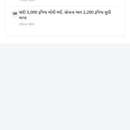
1 દિવસ પહેલા
ચાંદી 5,000 રૂપિયા મોંઘી થઈ, સોનાના ભાવ 2,200 રૂપિયા સુધી
08
વધ્યા
3 દિવસ પહેલા