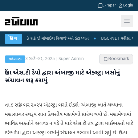
E-Paper
|
Login
મોંઘું થઈ શકે છે મોબાઈલ રિચાર્જ અને ડેટા પ્લાન
બ્રેકિંગ
●
UGC-NET પરીક્ષા લીકના આરોપો પર 
3 સપ્ટેમ્બર, 2025
|
Super Admin
Bookmark
મહેસાણા
ઉંઝા એસ.ટી ડેપો દ્વારા અંબાજી માટે એક્સ્ટ્રા બસોનું
સંચાલન શરૂ કરાયું
તા.૭ સપ્ટેમ્બર ૨૦૨૫ એક્સ્ટ્રા બસો દોડશે; અંબાજી ખાતે શ્રધ્ધાના
મહાસાગર સ્વરૂપ સાત દિવસીય મહામેળો પ્રારંભ થયો છે. મહામેળામાં
ભાવિક ભક્તોને અગવડ ન પડે તે માટે એસ.ટી તંત્ર દ્વારા માઈભક્તો માટે
દરેક ડેપો દ્વારા એક્સ્ટ્રા બસોનું સંચાલન કરવામાં આવી રહ્યું છે. ઉંઝા