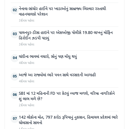
નેનાવા-સાંચોર હાઈવે પર ખાડાઓનું સામ્રાજ્ય બિસ્માર રસ્તાથી
02
વાહનચાલકો પરેશાન
3 દિવસ પહેલા
પાલનપુર-ડીસા હાઇવે પર એસઓજી પોલીસે 19.80 લાખનું મોર્ફિન
03
હિરોઈન ઝડપી પાડ્યું
3 દિવસ પહેલા
ચાંદીના ભાવમાં વધારો, સોનું પણ મોંઘુ થયું
04
4 દિવસ પહેલા
આજે આ રાજ્યોમાં ભારે પવન સાથે વરસાદની આગાહી
05
4 દિવસ પહેલા
SBI માં 12 મહિનાની FD પર કેટલું વ્યાજ મળશે, વરિષ્ઠ નાગરિકોને
06
શું લાભ મળે છે?
2 દિવસ પહેલા
142 લોકોના મોત, 797 કરોડ રૂપિયાનું નુકસાન, હિમાચલ પ્રદેશમાં ભારે
07
ચોમાસાનો સામનો