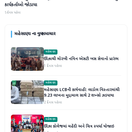
કાર્યકર્તાઓ જોડાયા
5 દિવસ પહેલા
મહેસાણા
ના વધુ સમાચાર
મહેસાણા
ઊંઝાથી મોરબી નવિન એસટી બસ સેવાનો પ્રારંભ
1 દિવસ પહેલા
મહેસાણા
મહેસાણા LCBની કાર્યવાહી: લાડોલ વિસ્તારમાંથી
9.23 લાખના મુદ્દામાલ સાથે 2 શખ્સો ઝડપાયા
2 દિવસ પહેલા
મહેસાણા
ઊંઝા કોલેજમાં મહેંદી અને ચિત્ર સ્પર્ધા યોજાઇ