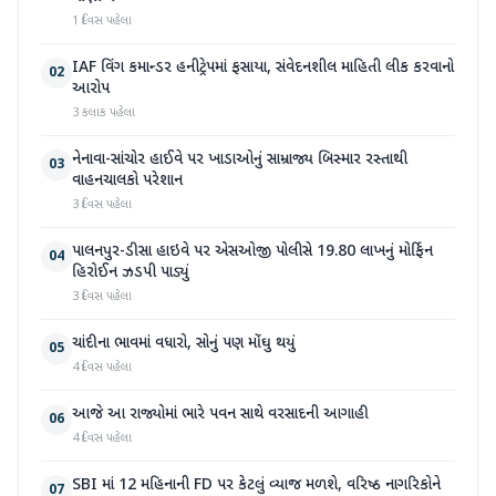
1 દિવસ પહેલા
IAF વિંગ કમાન્ડર હનીટ્રેપમાં ફસાયા, સંવેદનશીલ માહિતી લીક કરવાનો
02
આરોપ
3 કલાક પહેલા
નેનાવા-સાંચોર હાઈવે પર ખાડાઓનું સામ્રાજ્ય બિસ્માર રસ્તાથી
03
વાહનચાલકો પરેશાન
3 દિવસ પહેલા
પાલનપુર-ડીસા હાઇવે પર એસઓજી પોલીસે 19.80 લાખનું મોર્ફિન
04
હિરોઈન ઝડપી પાડ્યું
3 દિવસ પહેલા
ચાંદીના ભાવમાં વધારો, સોનું પણ મોંઘુ થયું
05
4 દિવસ પહેલા
આજે આ રાજ્યોમાં ભારે પવન સાથે વરસાદની આગાહી
06
4 દિવસ પહેલા
SBI માં 12 મહિનાની FD પર કેટલું વ્યાજ મળશે, વરિષ્ઠ નાગરિકોને
07