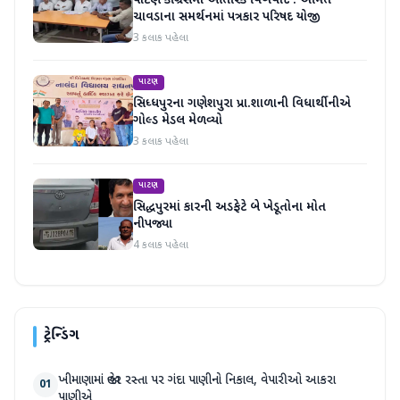
પાટણ કોંગ્રેસમાં આંતરિક વિખવાદ : અમિત
ચાવડાના સમર્થનમાં પત્રકાર પરિષદ યોજી
3 કલાક પહેલા
પાટણ
સિધ્ધપુરના ગણેશપુરા પ્રા.શાળાની વિધાર્થીનીએ
ગોલ્ડ મેડલ મેળવ્યો
3 કલાક પહેલા
પાટણ
સિદ્ધપુરમાં કારની અડફેટે બે ખેડૂતોના મોત
નીપજ્યા
4 કલાક પહેલા
ટ્રેન્ડિંગ
ખીમાણામાં જાહેર રસ્તા પર ગંદા પાણીનો નિકાલ, વેપારીઓ આકરા
01
પાણીએ