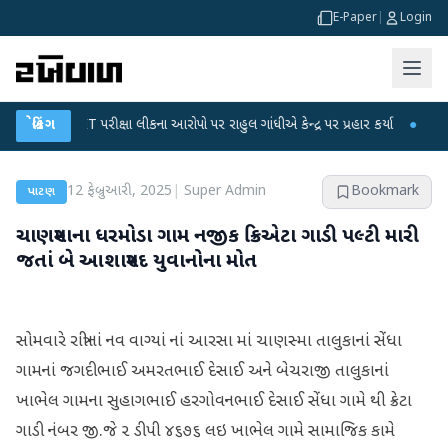
E-Paper
|
Login
GC-NET પરીક્ષા લીકના આરોપો પર રાહુલ ગાંધીએ કેન્દ્ર પર પ્રહાર કર્યા
બ્રેકિંગ
●
હિંમતનગરમા
12 ફેબ્રુઆરી, 2025
|
Super Admin
Bookmark
પાટણ
ચાણસ્માના ધરમોડા ગામ નજીક ક્રિએટા ગાડી પલ્ટી મારી
જતાં બે આશાસ્પદ યુવાનોના મોત
સોમવારે રાત્રીનાં નવ વાગ્યાં નાં આરસા માં ચાણસ્મા તાલુકાનાં સેંધા
ગામનાં જગદીભાઈ અમરતભાઈ દેસાઈ અને બેચરાજી તાલુકાનાં
ખાભેલ ગામના સુહાગભાઈ હરગોવનભાઈ દેસાઈ સેંધા ગામે થી ક્રેટા
ગાડી નંબર જી.જે ૨ ડીપી ૪૬૭૬ લઇ ખાભેલ ગામે સામાજિક કામે