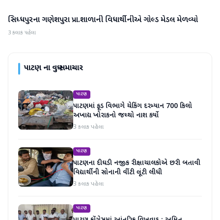
સિધ્ધપુરના ગણેશપુરા પ્રા.શાળાની વિધાર્થીનીએ ગોલ્ડ મેડલ મેળવ્યો
પાટણ
3 કલાક પહેલા
પાટણ
ના વધુ સમાચાર
પાટણ
પાટણમાં ફૂડ વિભાગે ચેકિંગ દરમ્યાન 700 કિલો
અખાદ્ય ખોરાકનો જથ્થો નાશ કર્યો
3 કલાક પહેલા
પાટણ
પાટણના દીઘડી નજીક રીક્ષાચાલકોએ છરી બતાવી
વિદ્યાર્થીની સોનાની વીંટી લૂંટી લીધી
3 કલાક પહેલા
પાટણ