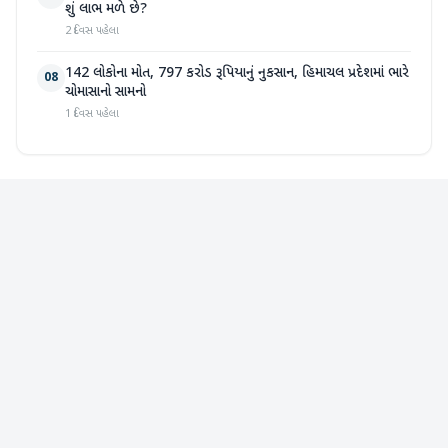
શું લાભ મળે છે?
2 દિવસ પહેલા
142 લોકોના મોત, 797 કરોડ રૂપિયાનું નુકસાન, હિમાચલ પ્રદેશમાં ભારે
08
ચોમાસાનો સામનો
1 દિવસ પહેલા