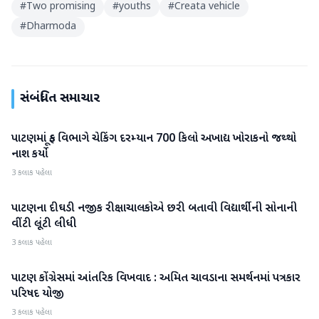
#
Two promising
#
youths
#
Creata vehicle
#
Dharmoda
સંબંધિત સમાચાર
પાટણમાં ફૂડ વિભાગે ચેકિંગ દરમ્યાન 700 કિલો અખાદ્ય ખોરાકનો જથ્થો
પાટણ
નાશ કર્યો
3 કલાક પહેલા
પાટણના દીઘડી નજીક રીક્ષાચાલકોએ છરી બતાવી વિદ્યાર્થીની સોનાની
પાટણ
વીંટી લૂંટી લીધી
3 કલાક પહેલા
પાટણ કોંગ્રેસમાં આંતરિક વિખવાદ : અમિત ચાવડાના સમર્થનમાં પત્રકાર
પાટણ
પરિષદ યોજી
3 કલાક પહેલા