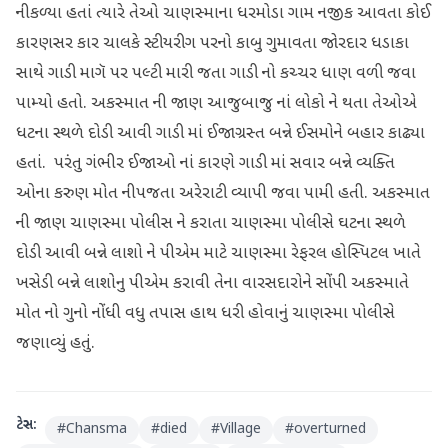
નીકળ્યા હતાં ત્યારે તેઓ ચાણસ્માના ધરમોડા ગામ નજીક આવતા કોઈ
કારણસર કાર ચાલકે સ્ટીયરીગ પરનો કાબુ ગુમાવતા જોરદાર ધડાકા
સાથે ગાડી માગૅ પર પલ્ટી મારી જતા ગાડી નો કચ્ચર ધાણ વળી જવા
પામ્યો હતો. અકસ્માત ની જાણ આજુબાજુ નાં લોકો ને થતા તેઓએ
ધટના સ્થળે દોડી આવી ગાડી માં ઈજાગ્રસ્ત બન્ને ઈસમોને બહાર કાઢ્યા
હતાં. પરંતુ ગંભીર ઈજાઓ નાં કારણે ગાડી માં સવાર બન્ને વ્યક્તિ
ઓના કરુણ મોત નીપજતા અરેરાટી વ્યાપી જવા પામી હતી. અકસ્માત
ની જાણ ચાણસ્મા પોલીસ ને કરાતા ચાણસ્મા પોલીસે ઘટના સ્થળે
દોડી આવી બન્ને લાશો ને પીએમ માટે ચાણસ્મા રેફરલ હોસ્પિટલ ખાતે
ખસેડી બન્ને લાશોનુ પીએમ કરાવી તેના વારસદારોને સોંપી અકસ્માતે
મોત નો ગુનો નોંધી વધુ તપાસ હાથ ધરી હોવાનું ચાણસ્મા પોલીસે
જણાવ્યું હતું.
ટેગ્સ:
#
Chansma
#
died
#
Village
#
overturned