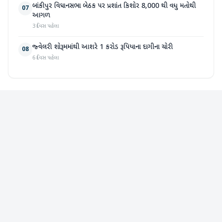
બાંકીપુર વિધાનસભા બેઠક પર પ્રશાંત કિશોર 8,000 થી વધુ મતોથી
07
આગળ
3 દિવસ પહેલા
જ્વેલરી શોરૂમમાંથી આશરે 1 કરોડ રૂપિયાના દાગીના ચોરી
08
6 દિવસ પહેલા