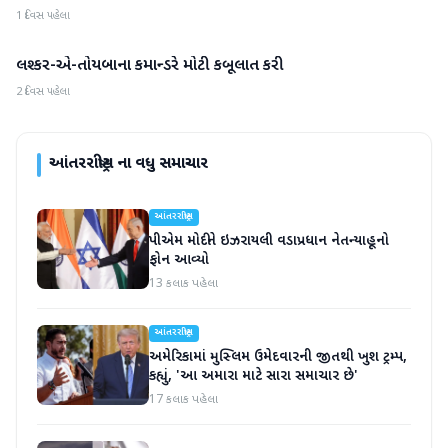
1 દિવસ પહેલા
લશ્કર-એ-તોયબાના કમાન્ડરે મોટી કબૂલાત કરી
આંતરરાષ્ટ્રીય
2 દિવસ પહેલા
આંતરરાષ્ટ્રીય
ના વધુ સમાચાર
આંતરરાષ્ટ્રીય
પીએમ મોદીને ઇઝરાયલી વડાપ્રધાન નેતન્યાહૂનો
ફોન આવ્યો
13 કલાક પહેલા
આંતરરાષ્ટ્રીય
અમેરિકામાં મુસ્લિમ ઉમેદવારની જીતથી ખુશ ટ્રમ્પ,
કહ્યું, 'આ અમારા માટે સારા સમાચાર છે'
17 કલાક પહેલા