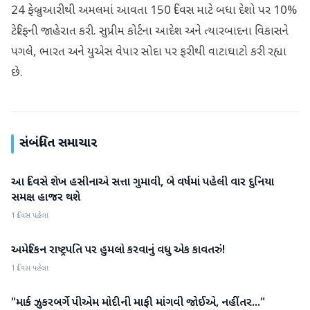
24 ફેબ્રુઆરીથી અમલમાં આવતા 150 દિવસ માટે બધા દેશો પર 10%
ટેરિફની જાહેરાત કરી. સુપ્રીમ કોર્ટના આદેશ અને ત્યારબાદના વિકાસને
પગલે, ભારત અને યુએસ વેપાર સોદા પર ફરીથી વાટાઘાટો કરી રહ્યા
છે.
સંબંધિત સમાચાર
આ દિવસે શેખ હસીનાએ સત્તા ગુમાવી, બે વર્ષમાં પહેલી વાર દુનિયા
આંતરરાષ્ટ્રીય
સમક્ષ હાજર થશે
1 દિવસ પહેલા
અમેરિકન રાષ્ટ્રપતિ પર હુમલો કરવાનું વધુ એક કાવતરું!
આંતરરાષ્ટ્રીય
1 દિવસ પહેલા
"માર્ક ઝુકરબર્ગે પીએમ મોદીની માફી માંગવી જોઈએ, નહીંતર..."
આંતરરાષ્ટ્રીય