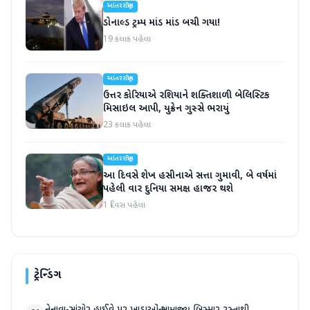
આંતરરાષ્ટ્રીય
ડોનાલ્ડ ટ્રમ્પ માંડ માંડ બચી ગયા!
19 કલાક પહેલા
આંતરરાષ્ટ્રીય
ઉત્તર કોરિયાએ રશિયાને શક્તિશાળી બેલિસ્ટિક
મિસાઇલ આપી, યુક્રેન ગુસ્સે ભરાયું
23 કલાક પહેલા
આંતરરાષ્ટ્રીય
આ દિવસે શેખ હસીનાએ સત્તા ગુમાવી, બે વર્ષમાં
પહેલી વાર દુનિયા સમક્ષ હાજર થશે
1 દિવસ પહેલા
ટ્રેન્ડિંગ