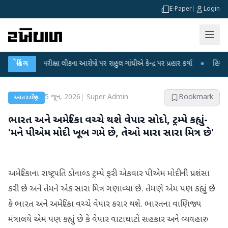
E-Paper
|
Login
NET પરીક્ષા લીકના આરોપો પર રાહુલ ગાંધીએ કેન્દ્ર પર પ્રહાર કર્યા
બ્રેકિંગ
●
હિંમતનગરમાં ર
5 જૂન, 2026
|
Super Admin
Bookmark
આંતરરાષ્ટ્રીય
ભારત અને અમેરિકા વચ્ચે થશે વેપાર સોદો, ટ્રમ્પે કહ્યું-
'મને પીએમ મોદી ખૂબ ગમે છે, તેઓ મારા સારા મિત્ર છે'
અમેરિકાના રાષ્ટ્રપતિ ડોનાલ્ડ ટ્રમ્પે ફરી એકવાર પીએમ મોદીની પ્રશંસા
કરી છે અને તેમને એક સારા મિત્ર ગણાવ્યા છે. તેમણે એમ પણ કહ્યું છે
કે ભારત અને અમેરિકા વચ્ચે વેપાર કરાર થશે. ભારતના વાણિજ્ય
મંત્રાલયે એમ પણ કહ્યું છે કે વેપાર વાટાઘાટો સહકાર અને વ્યવહારુ