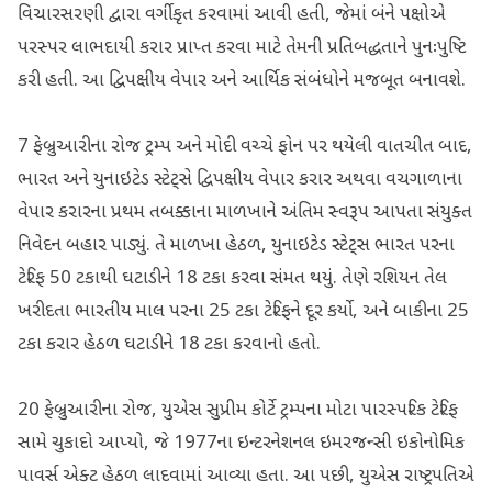
વિચારસરણી દ્વારા વર્ગીકૃત કરવામાં આવી હતી, જેમાં બંને પક્ષોએ
પરસ્પર લાભદાયી કરાર પ્રાપ્ત કરવા માટે તેમની પ્રતિબદ્ધતાને પુનઃપુષ્ટિ
કરી હતી. આ દ્વિપક્ષીય વેપાર અને આર્થિક સંબંધોને મજબૂત બનાવશે.
7 ફેબ્રુઆરીના રોજ ટ્રમ્પ અને મોદી વચ્ચે ફોન પર થયેલી વાતચીત બાદ,
ભારત અને યુનાઇટેડ સ્ટેટ્સે દ્વિપક્ષીય વેપાર કરાર અથવા વચગાળાના
વેપાર કરારના પ્રથમ તબક્કાના માળખાને અંતિમ સ્વરૂપ આપતા સંયુક્ત
નિવેદન બહાર પાડ્યું. તે માળખા હેઠળ, યુનાઇટેડ સ્ટેટ્સ ભારત પરના
ટેરિફ 50 ટકાથી ઘટાડીને 18 ટકા કરવા સંમત થયું. તેણે રશિયન તેલ
ખરીદતા ભારતીય માલ પરના 25 ટકા ટેરિફને દૂર કર્યો, અને બાકીના 25
ટકા કરાર હેઠળ ઘટાડીને 18 ટકા કરવાનો હતો.
20 ફેબ્રુઆરીના રોજ, યુએસ સુપ્રીમ કોર્ટે ટ્રમ્પના મોટા પારસ્પરિક ટેરિફ
સામે ચુકાદો આપ્યો, જે 1977ના ઇન્ટરનેશનલ ઇમરજન્સી ઇકોનોમિક
પાવર્સ એક્ટ હેઠળ લાદવામાં આવ્યા હતા. આ પછી, યુએસ રાષ્ટ્રપતિએ