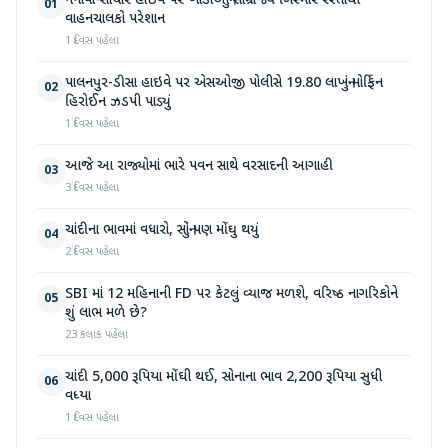
નેનાવા-સાંચોર હાઈવે પર ખાડાઓનું સામ્રાજ્ય બિસ્માર રસ્તાથી
01
વાહનચાલકો પરેશાન
1 દિવસ પહેલા
પાલનપુર-ડીસા હાઇવે પર એસઓજી પોલીસે 19.80 લાખનું મોર્ફિન
02
હિરોઈન ઝડપી પાડ્યું
1 દિવસ પહેલા
આજે આ રાજ્યોમાં ભારે પવન સાથે વરસાદની આગાહી
03
3 દિવસ પહેલા
ચાંદીના ભાવમાં વધારો, સોનું પણ મોંઘુ થયું
04
2 દિવસ પહેલા
SBI માં 12 મહિનાની FD પર કેટલું વ્યાજ મળશે, વરિષ્ઠ નાગરિકોને
05
શું લાભ મળે છે?
23 કલાક પહેલા
ચાંદી 5,000 રૂપિયા મોંઘી થઈ, સોનાના ભાવ 2,200 રૂપિયા સુધી
06
વધ્યા
1 દિવસ પહેલા