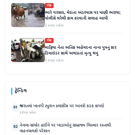
રાષ્ટ્રીય
ભારે વરસાદ, મેદાંતા અંડરપાસ પર પાણી ભરાયા;
પોલીસે ઘરેથી કામ કરવાની સલાહ આપી
2 કલાક પહેલા
રાષ્ટ્રીય
માફિયા નેતા અતિક અહેમદના નાના પુત્રનું કાર
ડિવાઇડર સાથે અથડાતાં મૃત્યુ થયું
2 કલાક પહેલા
ટ્રેન્ડિંગ
ગુજરાતમાં ખાનગી ટ્યુશન ક્લાસીસ પર આવશે કડક કાયદો
01
6 દિવસ પહેલા
નેનાવા-સાંચોર હાઈવે પર ખાડાઓનું સામ્રાજ્ય બિસ્માર રસ્તાથી
02
વાહનચાલકો પરેશાન