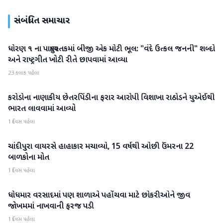
સંબંધિત સમાચાર
ધોરણ ૧ ના પાઠ્યપુસ્તકમાં બીજી એક મોટી ભૂલ: "વંદે ઉત્કલ જનની" શબ્દો
રાષ્ટ્રીય
અને રાષ્ટ્રગીત ખોટી રીતે છાપવામાં આવ્યા
23 કલાક પહેલા
કરોડોના નાણાકીય છેતરપિંડીના ફરાર આરોપી વિશાખા રાઠોડને યુએઈથી
રાષ્ટ્રીય
ભારત લાવવામાં આવ્યો
1 દિવસ પહેલા
ચાંદીપુરા વાયરસે હાહાકાર મચાવ્યો, 15 વર્ષથી ઓછી ઉંમરના 22
રાષ્ટ્રીય
બાળકોના મોત
1 દિવસ પહેલા
ધોધમાર વરસાદમાં પણ શાળાએ પહોંચવા માટે છોકરીઓને જીવ
રાષ્ટ્રીય
જોખમમાં નાખવાની ફરજ પડી
1 દિવસ પહેલા