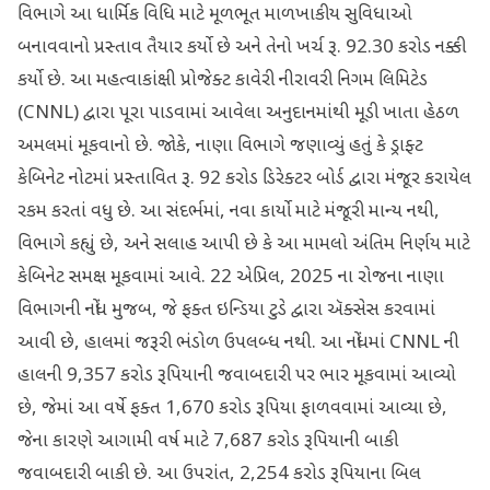
વિભાગે આ ધાર્મિક વિધિ માટે મૂળભૂત માળખાકીય સુવિધાઓ
બનાવવાનો પ્રસ્તાવ તૈયાર કર્યો છે અને તેનો ખર્ચ રૂ. 92.30 કરોડ નક્કી
કર્યો છે. આ મહત્વાકાંક્ષી પ્રોજેક્ટ કાવેરી નીરાવરી નિગમ લિમિટેડ
(CNNL) દ્વારા પૂરા પાડવામાં આવેલા અનુદાનમાંથી મૂડી ખાતા હેઠળ
અમલમાં મૂકવાનો છે. જોકે, નાણા વિભાગે જણાવ્યું હતું કે ડ્રાફ્ટ
કેબિનેટ નોટમાં પ્રસ્તાવિત રૂ. 92 કરોડ ડિરેક્ટર બોર્ડ દ્વારા મંજૂર કરાયેલ
રકમ કરતાં વધુ છે. આ સંદર્ભમાં, નવા કાર્યો માટે મંજૂરી માન્ય નથી,
વિભાગે કહ્યું છે, અને સલાહ આપી છે કે આ મામલો અંતિમ નિર્ણય માટે
કેબિનેટ સમક્ષ મૂકવામાં આવે. 22 એપ્રિલ, 2025 ના રોજના નાણા
વિભાગની નોંધ મુજબ, જે ફક્ત ઇન્ડિયા ટુડે દ્વારા ઍક્સેસ કરવામાં
આવી છે, હાલમાં જરૂરી ભંડોળ ઉપલબ્ધ નથી. આ નોંધમાં CNNL ની
હાલની 9,357 કરોડ રૂપિયાની જવાબદારી પર ભાર મૂકવામાં આવ્યો
છે, જેમાં આ વર્ષે ફક્ત 1,670 કરોડ રૂપિયા ફાળવવામાં આવ્યા છે,
જેના કારણે આગામી વર્ષ માટે 7,687 કરોડ રૂપિયાની બાકી
જવાબદારી બાકી છે. આ ઉપરાંત, 2,254 કરોડ રૂપિયાના બિલ