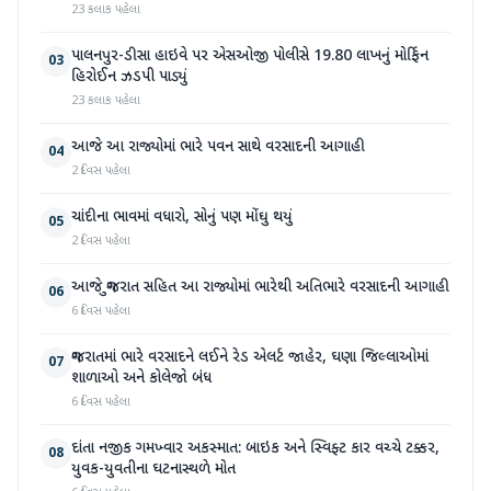
23 કલાક પહેલા
પાલનપુર-ડીસા હાઇવે પર એસઓજી પોલીસે 19.80 લાખનું મોર્ફિન
03
હિરોઈન ઝડપી પાડ્યું
23 કલાક પહેલા
આજે આ રાજ્યોમાં ભારે પવન સાથે વરસાદની આગાહી
04
2 દિવસ પહેલા
ચાંદીના ભાવમાં વધારો, સોનું પણ મોંઘુ થયું
05
2 દિવસ પહેલા
આજે ગુજરાત સહિત આ રાજ્યોમાં ભારેથી અતિભારે વરસાદની આગાહી
06
6 દિવસ પહેલા
ગુજરાતમાં ભારે વરસાદને લઈને રેડ એલર્ટ જાહેર, ઘણા જિલ્લાઓમાં
07
શાળાઓ અને કોલેજો બંધ
6 દિવસ પહેલા
દાંતા નજીક ગમખ્વાર અકસ્માત: બાઇક અને સ્વિફ્ટ કાર વચ્ચે ટક્કર,
08
યુવક-યુવતીના ઘટનાસ્થળે મોત