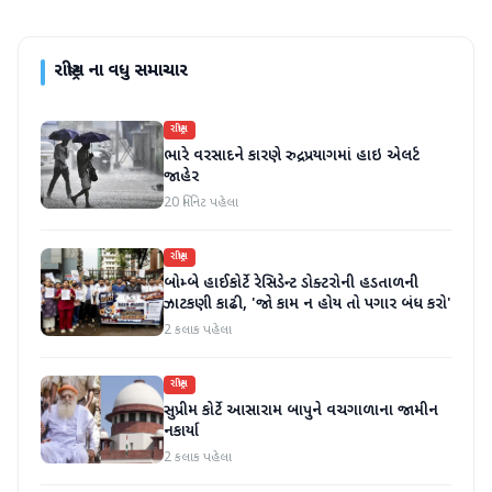
રાષ્ટ્રીય
ના વધુ સમાચાર
રાષ્ટ્રીય
ભારે વરસાદને કારણે રુદ્રપ્રયાગમાં હાઇ એલર્ટ
જાહેર
20 મિનિટ પહેલા
રાષ્ટ્રીય
બોમ્બે હાઈકોર્ટે રેસિડેન્ટ ડોક્ટરોની હડતાળની
ઝાટકણી કાઢી, 'જો કામ ન હોય તો પગાર બંધ કરો'
2 કલાક પહેલા
રાષ્ટ્રીય
સુપ્રીમ કોર્ટે આસારામ બાપુને વચગાળાના જામીન
નકાર્યા
2 કલાક પહેલા