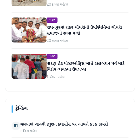
20 કલાક પહેલા
પાટણ
રાધનપુરમાં શંકર ચૌધરીની ઉપસ્થિતિમાં ચૌધરી
સમાજની સભા મળી
20 કલાક પહેલા
પાટણ
પાટણ હેડ પોસ્ટઓફિસ ખાતે રક્ષાબંધન પર્વ માટે
વિશેષ વ્યવસ્થા ઉપલબ્ધ
1 દિવસ પહેલા
ટ્રેન્ડિંગ
ગુજરાતમાં ખાનગી ટ્યુશન ક્લાસીસ પર આવશે કડક કાયદો
01
6 દિવસ પહેલા