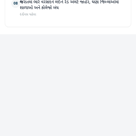
ગુજરાતમાં ભારે વરસાદને લઈને રેડ એલર્ટ જાહેર, ઘણા જિલ્લાઓમાં
08
શાળાઓ અને કોલેજો બંધ
6 દિવસ પહેલા