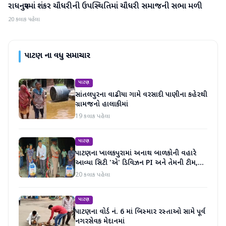
રાધનપુરમાં શંકર ચૌધરીની ઉપસ્થિતિમાં ચૌધરી સમાજની સભા મળી
પાટણ
20 કલાક પહેલા
પાટણ
ના વધુ સમાચાર
પાટણ
સાંતલપુરના વાઢીયા ગામે વરસાદી પાણીના કહેરથી
ગ્રામજનો હાલાકીમાં
19 કલાક પહેલા
પાટણ
પાટણના ખાલકપુરામાં અનાથ બાળકોની વહારે
આવ્યા સિટી 'એ' ડિવિઝન PI અને તેમની ટીમ,
માનવતા મહેકી
20 કલાક પહેલા
પાટણ
પાટણના વોર્ડ નં. 6 માં બિસ્માર રસ્તાઓ સામે પૂર્વ
નગરસેવક મેદાનમાં