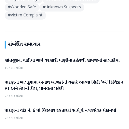
#
Wooden Safe
#
Unknown Suspects
#
Victim Complaint
સંબંધિત સમાચાર
સાંતલપુરના વાઢીયા ગામે વરસાદી પાણીના કહેરથી ગ્રામજનો હાલાકીમાં
પાટણ
19 કલાક પહેલા
પાટણના ખાલકપુરામાં અનાથ બાળકોની વહારે આવ્યા સિટી 'એ' ડિવિઝન
પાટણ
PI અને તેમની ટીમ, માનવતા મહેકી
20 કલાક પહેલા
પાટણના વોર્ડ નં. 6 માં બિસ્માર રસ્તાઓ સામે પૂર્વ નગરસેવક મેદાનમાં
પાટણ
20 કલાક પહેલા