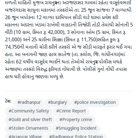
મળતી માહિતી મુજબ રાધનપુરના અરજણસર ગામમાં રહેતા વાસુદેવભાઈ
બજરંગદાસ સાધુના મકાનમાં તસ્કરોએ તા. 25 જૂન સાંજના 7 વાગ્યાથી
26 જૂન બપોરના 12 વાગ્યા દરમિયાન સીડી વાટે ઘરમાં પ્રવેશ કરી
મકાનના અંદરના ખંડમાં રાખેલી લાકડાની તિજોરી તોડી તેમાંથી સોનાની 5
વીંટી (10 ગ્રામ, કિંમત રૂ. 42,000), 3 સોનાના ઓમ (5 ગ્રામ, કિંમત રૂ.
21,000) અને 25 ચાંદીના સિક્કા (કિંમત રૂ. 11,750)સહિત કુલ રૂ.
74,750ની મત્તાની ચોરી કરીને તસ્કરો એ જ સીડી મારફતે ફરાર થઈ ગયા
હતા. આ બનાવની જાણ હાલ સાતેજ (તા. કલોલ, જિ. ગાંધીનગર)માં
રહેતા 62 વર્ષીય વાસુદેવ ભાઈને થતાં તેઓએ રાધનપુર પોલીસ મથકે
અજાણ્યા તસ્કરો વિરુદ્ધ ફરિયાદ નોંધાવી છે. પોલીસે ગુનો નોંધી તપાસ
હાથ ધરી હોવાનું જાણવા મળ્યું છે.
ટેગ્સ:
#
radhanpur
#
burglary
#
police investigation
#
Community Safety
#
Crime Report
#
Gold and silver theft
#
Property crime
#
Stolen Ornaments
#
Smuggling Incident
#
Arjansar Village
#
Radhanpur Police Station