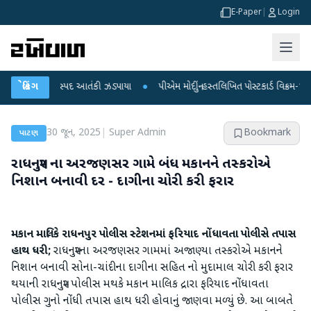
E-Paper
|
Login
ના 5 શંકાસ્પદ આતંકી ઝડપાયા
બ્રેકિંગ
●
પીએમ મોદીનું હસ્તલિખિત પોસ્ટકાર્ડ વિક્રમ-1 રોકેટમાં
30 જૂન, 2025
|
Super Admin
Bookmark
પાટણ
રાધનપુર ના અરજણસર ગામે બંધ મકાનને તસ્કરોએ
નિશાન બનાવી દર - દાગીના ચોરી કરી ફરાર
મકાન માલિકે રાધનપુર પોલીસ સ્ટેશનમાં ફરિયાદ નોંધાવતા પોલીસે તપાસ
હાથ ધરી;
રાધનપુરના અરજણસર ગામમાં અજાણ્યા તસ્કરોએ મકાનને
નિશાન બનાવી સોના-ચાંદીના દાગીના સહિત નો મુદામાલ ચોરી કરી ફરાર
થયાની રાધનપુર પોલીસ મથકે મકાન માલિક દ્રારા ફરિયાદ નોંધાવતા
પોલીસ ગુનો નોંધી તપાસ હાથ ધરી હોવાનું જાણવા મળ્યું છે. આ બાબતે