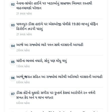
નેનાવા-સાંચોર હાઈવે પર ખાડાઓનું સામ્રાજ્ય બિસ્માર રસ્તાથી
02
વાહનચાલકો પરેશાન
21 કલાક પહેલા
પાલનપુર-ડીસા હાઇવે પર એસઓજી પોલીસે 19.80 લાખનું મોર્ફિન
03
હિરોઈન ઝડપી પાડ્યું
21 કલાક પહેલા
આજે આ રાજ્યોમાં ભારે પવન સાથે વરસાદની આગાહી
04
2 દિવસ પહેલા
ચાંદીના ભાવમાં વધારો, સોનું પણ મોંઘુ થયું
05
1 દિવસ પહેલા
આજે ગુજરાત સહિત આ રાજ્યોમાં ભારેથી અતિભારે વરસાદની આગાહી
06
6 દિવસ પહેલા
ડીસા કોર્ટનો ચુકાદો: સગીરા પર દુષ્કર્મ કેસમાં આરોપીને ૨૦ વર્ષની
07
સખત કેદ અને ૫ લાખ વળતર
6 દિવસ પહેલા