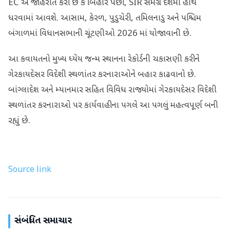
EC એ જાહેરાત કરી છે કે બિહાર પછી, SIR સમગ્ર દેશમાં હાથ
ધરવામાં આવશે. આસામ, કેરળ, પુડુચેરી, તમિલનાડુ અને પશ્ચિમ
બંગાળમાં વિધાનસભાની ચૂંટણીઓ 2026 માં યોજાવાની છે.
આ કવાયતનો મુખ્ય ધ્યેય જન્મ સ્થાનના રેકોર્ડની ચકાસણી કરીને
ગેરકાયદેસર વિદેશી સ્થળાંતર કરનારાઓને બહાર કાઢવાનો છે.
બાંગ્લાદેશ અને મ્યાનમાર સહિત વિવિધ રાજ્યોમાં ગેરકાયદેસર વિદેશી
સ્થળાંતર કરનારાઓ પર કાર્યવાહીના પગલે આ પગલું મહત્વપૂર્ણ બની
રહ્યું છે.
Source link
સંબંધિત સમાચાર