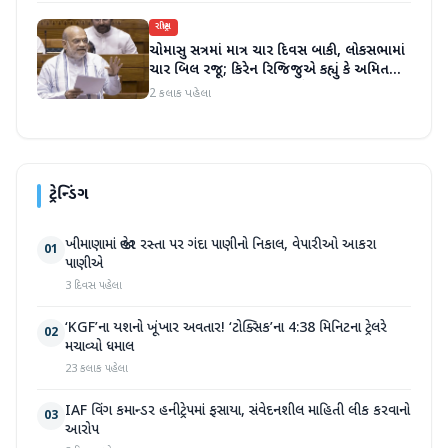
રાષ્ટ્રીય
ચોમાસુ સત્રમાં માત્ર ચાર દિવસ બાકી, લોકસભામાં
ચાર બિલ રજૂ; કિરેન રિજિજુએ કહ્યું કે અમિત
શાહ ચર્ચા પછી જવાબ આપશે
2 કલાક પહેલા
ટ્રેન્ડિંગ
ખીમાણામાં જાહેર રસ્તા પર ગંદા પાણીનો નિકાલ, વેપારીઓ આકરા
01
પાણીએ
3 દિવસ પહેલા
‘KGF’ના યશનો ખૂંખાર અવતાર! ‘ટોક્સિક’ના 4:38 મિનિટના ટ્રેલરે
02
મચાવ્યો ધમાલ
23 કલાક પહેલા
IAF વિંગ કમાન્ડર હનીટ્રેપમાં ફસાયા, સંવેદનશીલ માહિતી લીક કરવાનો
03
આરોપ