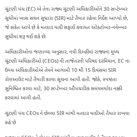
ચૂંટણી પંચ (EC) એ તેના રાજ્ય ચૂંટણી અધિકારીઓને 30 સપ્ટેમ્બર
સુધીમાં ખાસ સઘન સુધારા (SIR) માટે તૈયાર રહેવા નિર્દેશ આપ્યો છે,
જે સંકેત આપે છે કે મતદાર યાદી સફાઈ કવાયત ઓક્ટોબર-નવેમ્બર
સુધીમાં શરૂ થઈ શકે છે.
અધિકારીઓના જણાવ્યા અનુસાર, નવી દિલ્હીમાં રાજ્યના મુખ્ય
ચૂંટણી અધિકારીઓ (CEOs) ની તાજેતરની પરિષદ દરમિયાન, EC ના
ઉચ્ચ અધિકારીઓએ તેમને આગામી 10 થી 15 દિવસમાં SIR
રોલઆઉટ માટે તૈયારી કરવા સૂચના આપી હતી. જોકે, સ્પષ્ટતા
સુનિશ્ચિત કરવા માટે, 30 સપ્ટેમ્બર ઔપચારિક સમયમર્યાદા નક્કી
કરવામાં આવી હતી.
ચૂંટણી પંચ CEOs ને છેલ્લા SIR માંથી મતદાર યાદીઓ તૈયાર રાખવા
કહે છે