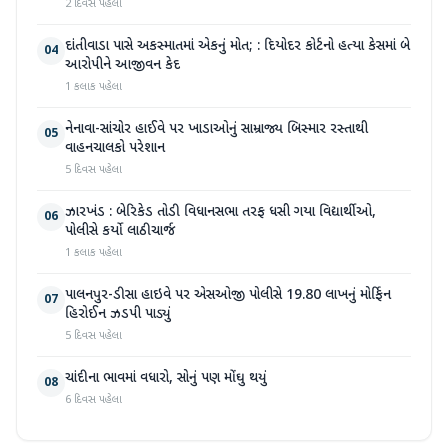
2 દિવસ પહેલા
દાંતીવાડા પાસે અકસ્માતમાં એકનું મોત; : દિયોદર કોર્ટનો હત્યા કેસમાં બે
04
આરોપીને આજીવન કેદ
1 કલાક પહેલા
નેનાવા-સાંચોર હાઈવે પર ખાડાઓનું સામ્રાજ્ય બિસ્માર રસ્તાથી
05
વાહનચાલકો પરેશાન
5 દિવસ પહેલા
ઝારખંડ : બેરિકેડ તોડી વિધાનસભા તરફ ધસી ગયા વિદ્યાર્થીઓ,
06
પોલીસે કર્યો લાઠીચાર્જ
1 કલાક પહેલા
પાલનપુર-ડીસા હાઇવે પર એસઓજી પોલીસે 19.80 લાખનું મોર્ફિન
07
હિરોઈન ઝડપી પાડ્યું
5 દિવસ પહેલા
ચાંદીના ભાવમાં વધારો, સોનું પણ મોંઘુ થયું
08
6 દિવસ પહેલા