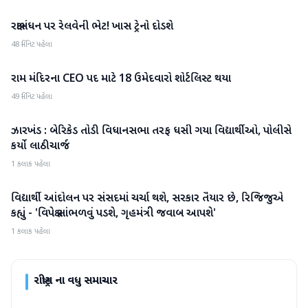
રક્ષાબંધન પર રેલવેની ભેટ! ખાસ ટ્રેનો દોડશે
રાષ્ટ્રીય
48 મિનિટ પહેલા
રામ મંદિરના CEO પદ માટે 18 ઉમેદવારો શોર્ટલિસ્ટ થયા
રાષ્ટ્રીય
49 મિનિટ પહેલા
ઝારખંડ : બેરિકેડ તોડી વિધાનસભા તરફ ધસી ગયા વિદ્યાર્થીઓ, પોલીસે
રાષ્ટ્રીય
કર્યો લાઠીચાર્જ
1 કલાક પહેલા
વિદ્યાર્થી આંદોલન પર સંસદમાં ચર્ચા થશે, સરકાર તૈયાર છે, રિજિજુએ
રાષ્ટ્રીય
કહ્યું - 'વિપક્ષે સાંભળવું પડશે, ગૃહમંત્રી જવાબ આપશે'
1 કલાક પહેલા
રાષ્ટ્રીય
ના વધુ સમાચાર