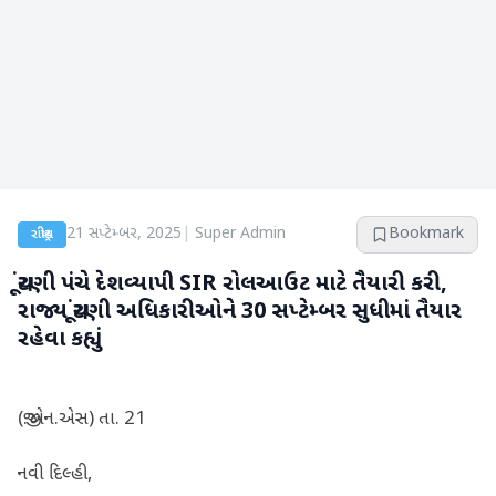
21 સપ્ટેમ્બર, 2025
|
Super Admin
Bookmark
રાષ્ટ્રીય
ચૂંટણી પંચે દેશવ્યાપી SIR રોલઆઉટ માટે તૈયારી કરી,
રાજ્ય ચૂંટણી અધિકારીઓને 30 સપ્ટેમ્બર સુધીમાં તૈયાર
રહેવા કહ્યું
(જી.એન.એસ) તા. 21
નવી દિલ્હી,