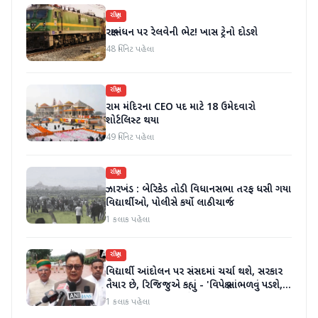
રાષ્ટ્રીય
રક્ષાબંધન પર રેલવેની ભેટ! ખાસ ટ્રેનો દોડશે
48 મિનિટ પહેલા
રાષ્ટ્રીય
રામ મંદિરના CEO પદ માટે 18 ઉમેદવારો
શોર્ટલિસ્ટ થયા
49 મિનિટ પહેલા
રાષ્ટ્રીય
ઝારખંડ : બેરિકેડ તોડી વિધાનસભા તરફ ધસી ગયા
વિદ્યાર્થીઓ, પોલીસે કર્યો લાઠીચાર્જ
1 કલાક પહેલા
રાષ્ટ્રીય
વિદ્યાર્થી આંદોલન પર સંસદમાં ચર્ચા થશે, સરકાર
તૈયાર છે, રિજિજુએ કહ્યું - 'વિપક્ષે સાંભળવું પડશે,
ગૃહમંત્રી જવાબ આપશે'
1 કલાક પહેલા