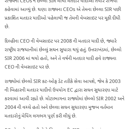
રાજ્યના CEOs ને છેલ્લા SIR માંથી મતદાર યાદીઓ તૈયાર રાખવા
કહેવામાં આવ્યું છે. ઘણા રાજ્યના CEOs એ તેમના છેલ્લા SIR પછી
પ્રકાશિત મતદાર યાદીઓ પહેલાથી જ તેમની વેબસાઇટ પર મૂકી દીધી
છે.
દિલ્હીના CEO ની વેબસાઇટ પર 2008 ની મતદાર યાદી છે, જ્યારે
રાષ્ટ્રીય રાજધાનીમાં છેલ્લું સઘન સુધારા થયું હતું. ઉત્તરાખંડમાં, છેલ્લો
SIR 2006 માં થયો હતો, અને તે વર્ષની મતદાર યાદી હવે રાજ્યના
CEO ની વેબસાઇટ પર છે.
રાજ્યોમાં છેલ્લો SIR કટ-ઓફ ડેટ તરીકે સેવા આપશે, જેમ કે 2003
ની બિહારની મતદાર યાદીનો ઉપયોગ EC દ્વારા સઘન સુધારણા માટે
કરવામાં આવી રહ્યો છે. મોટાભાગના રાજ્યોમાં છેલ્લો SIR 2002 અને
2004 ની વચ્ચે હતો અને છેલ્લા સઘન સુધારણા મુજબ વર્તમાન
મતદારોનું મેપિંગ લગભગ પૂર્ણ કરી લીધું છે.