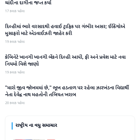
ચાંદીના દાગીના જપ્ત કર્યા
17 કલાક પહેલા
દિલ્હીમાં ભારે વરસાદથી હવાઈ ટ્રાફિક પર ગંભીર અસર; ઈન્ડિગોએ
રાષ્ટ્રીય
મુસાફરો માટે એડવાઈઝરી જાહેર કરી
19 કલાક પહેલા
કેબિનેટે ખાનગી ખાનગી બેંકને દિલ્હી આપી, ફી અને પ્રવેશ માટે નવા
રાષ્ટ્રીય
નિયમો વિશે જાણો
19 કલાક પહેલા
"મારો જીવ જોખમમાં છે," ભૂખ હડતાળ પર રહેલા ઝારખંડના વિદ્યાર્થી
રાષ્ટ્રીય
નેતા દેવેન્દ્ર નાથ મહતોની તબિયત ખરાબ
20 કલાક પહેલા
રાષ્ટ્રીય
ના વધુ સમાચાર