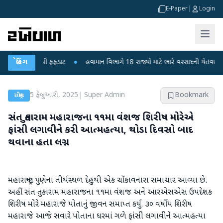
E-Paper
|
Login
ોના મોતથી ફફડાટ
બ્રેકિંગ
●
હવામાન વિભાગે 18 રાજ્યો માટે ભારે વરસાદની ચેતવણી જારી કરી
5 ફેબ્રુઆરી, 2025
|
Super Admin
Bookmark
રાષ્ટ્રીય
સંત તુકારામ મહારાજના ૧૧મા વંશજ શિરીષ મોરેએ
ફાંસી લગાવીને કરી આત્મહત્યા, થોડા દિવસો બાદ
થવાના હતા લગ્ન
મહારાષ્ટ્રના પુણેના તીર્થસ્થળ દેહુથી એક ચોંકાવનારા સમાચાર આવ્યા છે.
અહીં સંત તુકારામ મહારાજના ૧૧મા વંશજ અને આરએસએસ ઉપદેશક
શિરીષ મોરે મહારાજે પોતાનું જીવન સમાપ્ત કર્યું. ૩૦ વર્ષીય શિરીષ
મહારાજે આજે સવારે પોતાના ઘરમાં ગળે ફાંસી લગાવીને આત્મહત્યા