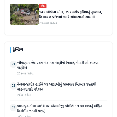
રાષ્ટ્રીય
142 લોકોના મોત, 797 કરોડ રૂપિયાનું નુકસાન,
હિમાચલ પ્રદેશમાં ભારે ચોમાસાનો સામનો
20 કલાક પહેલા
ટ્રેન્ડિંગ
ખીમાણામાં જાહેર રસ્તા પર ગંદા પાણીનો નિકાલ, વેપારીઓ આકરા
01
પાણીએ
20 કલાક પહેલા
નેનાવા-સાંચોર હાઈવે પર ખાડાઓનું સામ્રાજ્ય બિસ્માર રસ્તાથી
02
વાહનચાલકો પરેશાન
2 દિવસ પહેલા
પાલનપુર-ડીસા હાઇવે પર એસઓજી પોલીસે 19.80 લાખનું મોર્ફિન
03
હિરોઈન ઝડપી પાડ્યું