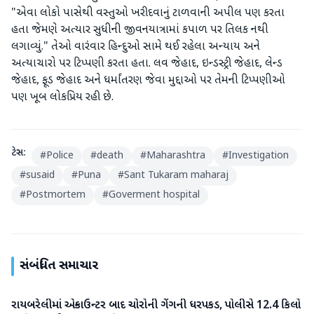
"એવા લોકો પાસેથી વસ્તુઓ ખરીદવાનું ટાળવાની અપીલ પણ કરતા
હતા જેમણે અત્યાર સુધીની જીવનયાત્રામાં કપાળ પર તિલક નથી
લગાવ્યું." તેઓ વારંવાર હિન્દુઓ સામે થઈ રહેલા અન્યાય અને
અત્યાચારો પર ટિપ્પણી કરતા હતા. લવ જેહાદ, ઇન્ડસ્ટ્રી જેહાદ, લેન્ડ
જેહાદ, ફૂડ જેહાદ અને ધર્માંતરણ જેવા મુદ્દાઓ પર તેમની ટિપ્પણીઓ
પણ ખૂબ લોકપ્રિય રહી છે.
ટેગ્સ:
#
Police
#
death
#
Maharashtra
#
Investigation
#
susaid
#
Puna
#
Sant Tukaram maharaj
#
Postmortem
#
Goverment hospital
સંબંધિત સમાચાર
રાયબરેલીમાં એન્કાઉન્ટર બાદ ચોરોની ગેંગની ધરપકડ, પોલીસે 12.4 કિલો
રાષ્ટ્રીય