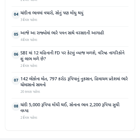
2 દિવસ પહેલા
ચાંદીના ભાવમાં વધારો, સોનું પણ મોંઘુ થયું
04
3 દિવસ પહેલા
આજે આ રાજ્યોમાં ભારે પવન સાથે વરસાદની આગાહી
05
4 દિવસ પહેલા
SBI માં 12 મહિનાની FD પર કેટલું વ્યાજ મળશે, વરિષ્ઠ નાગરિકોને
06
શું લાભ મળે છે?
2 દિવસ પહેલા
142 લોકોના મોત, 797 કરોડ રૂપિયાનું નુકસાન, હિમાચલ પ્રદેશમાં ભારે
07
ચોમાસાનો સામનો
20 કલાક પહેલા
ચાંદી 5,000 રૂપિયા મોંઘી થઈ, સોનાના ભાવ 2,200 રૂપિયા સુધી
08
વધ્યા
2 દિવસ પહેલા