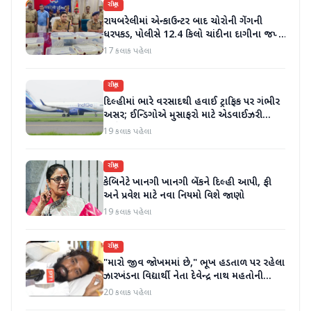
રાષ્ટ્રીય
રાયબરેલીમાં એન્કાઉન્ટર બાદ ચોરોની ગેંગની
ધરપકડ, પોલીસે 12.4 કિલો ચાંદીના દાગીના જપ્ત
કર્યા
17 કલાક પહેલા
રાષ્ટ્રીય
દિલ્હીમાં ભારે વરસાદથી હવાઈ ટ્રાફિક પર ગંભીર
અસર; ઈન્ડિગોએ મુસાફરો માટે એડવાઈઝરી
જાહેર કરી
19 કલાક પહેલા
રાષ્ટ્રીય
કેબિનેટે ખાનગી ખાનગી બેંકને દિલ્હી આપી, ફી
અને પ્રવેશ માટે નવા નિયમો વિશે જાણો
19 કલાક પહેલા
રાષ્ટ્રીય
"મારો જીવ જોખમમાં છે," ભૂખ હડતાળ પર રહેલા
ઝારખંડના વિદ્યાર્થી નેતા દેવેન્દ્ર નાથ મહતોની
તબિયત ખરાબ
20 કલાક પહેલા