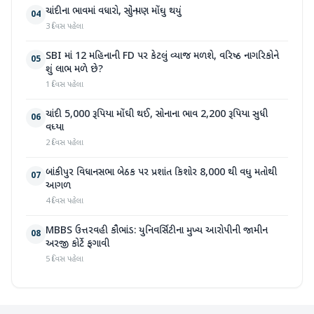
ચાંદીના ભાવમાં વધારો, સોનું પણ મોંઘુ થયું
04
3 દિવસ પહેલા
SBI માં 12 મહિનાની FD પર કેટલું વ્યાજ મળશે, વરિષ્ઠ નાગરિકોને
05
શું લાભ મળે છે?
1 દિવસ પહેલા
ચાંદી 5,000 રૂપિયા મોંઘી થઈ, સોનાના ભાવ 2,200 રૂપિયા સુધી
06
વધ્યા
2 દિવસ પહેલા
બાંકીપુર વિધાનસભા બેઠક પર પ્રશાંત કિશોર 8,000 થી વધુ મતોથી
07
આગળ
4 દિવસ પહેલા
MBBS ઉત્તરવહી કૌભાંડ: યુનિવર્સિટીના મુખ્ય આરોપીની જામીન
08
અરજી કોર્ટે ફગાવી
5 દિવસ પહેલા