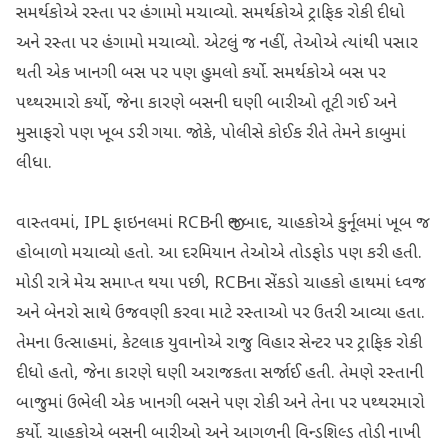
સમર્થકોએ રસ્તા પર હંગામો મચાવ્યો. સમર્થકોએ ટ્રાફિક રોકી દીધો
અને રસ્તા પર હંગામો મચાવ્યો. એટલું જ નહીં, તેઓએ ત્યાંથી પસાર
થતી એક ખાનગી બસ પર પણ હુમલો કર્યો. સમર્થકોએ બસ પર
પથ્થરમારો કર્યો, જેના કારણે બસની ઘણી બારીઓ તૂટી ગઈ અને
મુસાફરો પણ ખૂબ ડરી ગયા. જોકે, પોલીસે કોઈક રીતે તેમને કાબુમાં
લીધા.
વાસ્તવમાં, IPL ફાઇનલમાં RCBની જીત બાદ, ચાહકોએ કુર્નૂલમાં ખૂબ જ
હોબાળો મચાવ્યો હતો. આ દરમિયાન તેઓએ તોડફોડ પણ કરી હતી.
મોડી રાત્રે મેચ સમાપ્ત થયા પછી, RCBના સેંકડો ચાહકો હાથમાં ધ્વજ
અને બેનરો સાથે ઉજવણી કરવા માટે રસ્તાઓ પર ઉતરી આવ્યા હતા.
તેમના ઉત્સાહમાં, કેટલાક યુવાનોએ રાજુ વિહાર સેન્ટર પર ટ્રાફિક રોકી
દીધો હતો, જેના કારણે ઘણી અરાજકતા સર્જાઈ હતી. તેમણે રસ્તાની
બાજુમાં ઉભેલી એક ખાનગી બસને પણ રોકી અને તેના પર પથ્થરમારો
કર્યો. ચાહકોએ બસની બારીઓ અને આગળની વિન્ડશિલ્ડ તોડી નાખી