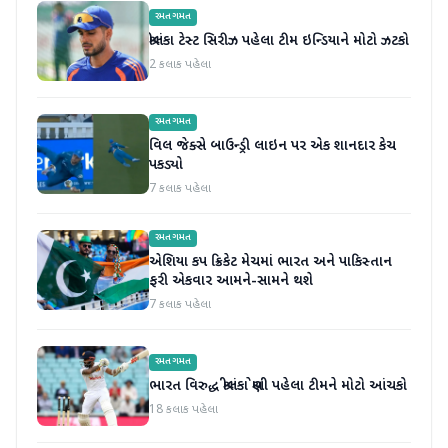
રમતગમત
શ્રીલંકા ટેસ્ટ સિરીઝ પહેલા ટીમ ઇન્ડિયાને મોટો ઝટકો
2 કલાક પહેલા
રમતગમત
વિલ જેક્સે બાઉન્ડ્રી લાઇન પર એક શાનદાર કેચ
પકડ્યો
7 કલાક પહેલા
રમતગમત
એશિયા કપ ક્રિકેટ મેચમાં ભારત અને પાકિસ્તાન
ફરી એકવાર આમને-સામને થશે
7 કલાક પહેલા
રમતગમત
ભારત વિરુદ્ધ શ્રીલંકા શ્રેણી પહેલા ટીમને મોટો આંચકો
18 કલાક પહેલા