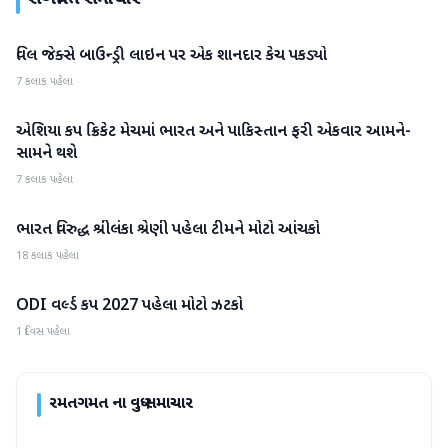
વિલ જેક્સે બાઉન્ડ્રી લાઇન પર એક શાનદાર કેચ પકડ્યો
રમતગમત
7 કલાક પહેલા
એશિયા કપ ક્રિકેટ મેચમાં ભારત અને પાકિસ્તાન ફરી એકવાર આમને-
રમતગમત
સામને થશે
7 કલાક પહેલા
ભારત વિરુદ્ધ શ્રીલંકા શ્રેણી પહેલા ટીમને મોટો આંચકો
રમતગમત
18 કલાક પહેલા
ODI વર્લ્ડ કપ 2027 પહેલા મોટો ઝટકો
રમતગમત
1 દિવસ પહેલા
રમતગમત
ના વધુ સમાચાર