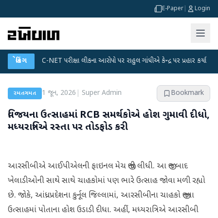
E-Paper
|
Login
●
UGC-NET પરીક્ષા લીકના આરોપો પર રાહુલ ગાંધીએ કેન્દ્ર પર પ્રહાર કર્યા
બ્રેકિંગ
●
હિંમત
1 જૂન, 2026
|
Super Admin
Bookmark
રમતગમત
વિજયના ઉત્સાહમાં RCB સમર્થકોએ હોશ ગુમાવી દીધો,
મધ્યરાત્રિએ રસ્તા પર તોડફોડ કરી
આરસીબીએ આઈપીએલની ફાઇનલ મેચ જીતી લીધી. આ જીત બાદ
ખેલાડીઓની સાથે સાથે ચાહકોમાં પણ ભારે ઉત્સાહ જોવા મળી રહ્યો
છે. જોકે, આંધ્રપ્રદેશના કુર્નૂલ જિલ્લામાં, આરસીબીના ચાહકો જીતના
ઉત્સાહમાં પોતાના હોશ ઉડાડી દીધા. અહીં, મધ્યરાત્રિએ આરસીબી