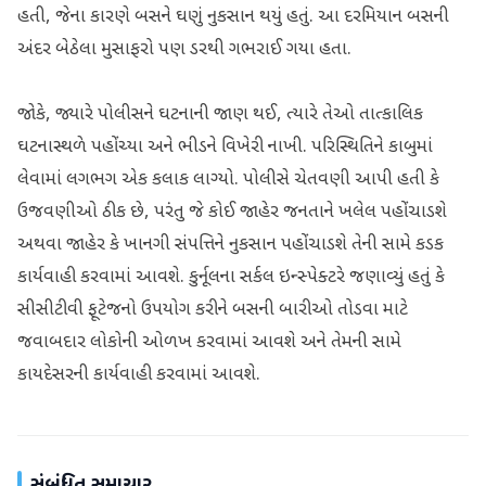
હતી, જેના કારણે બસને ઘણું નુકસાન થયું હતું. આ દરમિયાન બસની
અંદર બેઠેલા મુસાફરો પણ ડરથી ગભરાઈ ગયા હતા.
જોકે, જ્યારે પોલીસને ઘટનાની જાણ થઈ, ત્યારે તેઓ તાત્કાલિક
ઘટનાસ્થળે પહોંચ્યા અને ભીડને વિખેરી નાખી. પરિસ્થિતિને કાબુમાં
લેવામાં લગભગ એક કલાક લાગ્યો. પોલીસે ચેતવણી આપી હતી કે
ઉજવણીઓ ઠીક છે, પરંતુ જે કોઈ જાહેર જનતાને ખલેલ પહોંચાડશે
અથવા જાહેર કે ખાનગી સંપત્તિને નુકસાન પહોંચાડશે તેની સામે કડક
કાર્યવાહી કરવામાં આવશે. કુર્નૂલના સર્કલ ઇન્સ્પેક્ટરે જણાવ્યું હતું કે
સીસીટીવી ફૂટેજનો ઉપયોગ કરીને બસની બારીઓ તોડવા માટે
જવાબદાર લોકોની ઓળખ કરવામાં આવશે અને તેમની સામે
કાયદેસરની કાર્યવાહી કરવામાં આવશે.
સંબંધિત સમાચાર