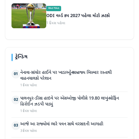
રમતગમત
ODI વર્લ્ડ કપ 2027 પહેલા મોટો ઝટકો
1 દિવસ પહેલા
ટ્રેન્ડિંગ
નેનાવા-સાંચોર હાઈવે પર ખાડાઓનું સામ્રાજ્ય બિસ્માર રસ્તાથી
01
વાહનચાલકો પરેશાન
1 દિવસ પહેલા
પાલનપુર-ડીસા હાઇવે પર એસઓજી પોલીસે 19.80 લાખનું મોર્ફિન
02
હિરોઈન ઝડપી પાડ્યું
1 દિવસ પહેલા
આજે આ રાજ્યોમાં ભારે પવન સાથે વરસાદની આગાહી
03
3 દિવસ પહેલા