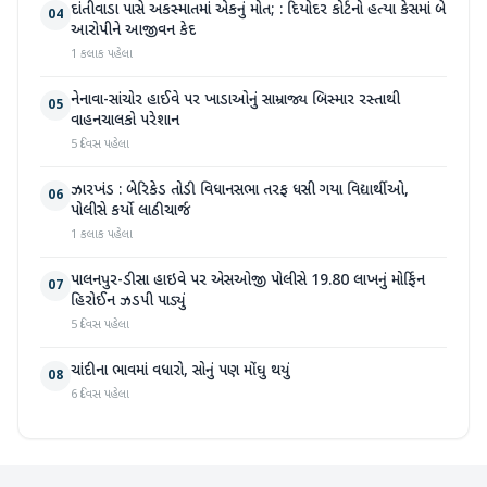
દાંતીવાડા પાસે અકસ્માતમાં એકનું મોત; : દિયોદર કોર્ટનો હત્યા કેસમાં બે
04
આરોપીને આજીવન કેદ
1 કલાક પહેલા
નેનાવા-સાંચોર હાઈવે પર ખાડાઓનું સામ્રાજ્ય બિસ્માર રસ્તાથી
05
વાહનચાલકો પરેશાન
5 દિવસ પહેલા
ઝારખંડ : બેરિકેડ તોડી વિધાનસભા તરફ ધસી ગયા વિદ્યાર્થીઓ,
06
પોલીસે કર્યો લાઠીચાર્જ
1 કલાક પહેલા
પાલનપુર-ડીસા હાઇવે પર એસઓજી પોલીસે 19.80 લાખનું મોર્ફિન
07
હિરોઈન ઝડપી પાડ્યું
5 દિવસ પહેલા
ચાંદીના ભાવમાં વધારો, સોનું પણ મોંઘુ થયું
08
6 દિવસ પહેલા