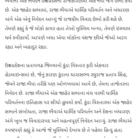
ભૈયાના એક નિવેદને ઉત્તર પ્રદેશના રાજકારણમાં એક નવો જંગ ઉભો કર્યો
છે. એક જાહેર સભામાં, રાજા ભૈયાએ ધાર્મિક પરિવર્તન અને બંધારણ
અંગે એક એવું નિવેદન આપ્યું જે રાજકીય વિવાદ ઉભો કરી શકે છે.
તેમણે કહ્યું કે જે લોકો કાયર હતા તેઓ મુસ્લિમ બન્યા, તેમણે ઇસ્લામ
ધર્મ સ્વીકાર્યો. આપણે બધા એવા લોકોના વંશજ છીએ જેઓ અડગ
રહ્યા અને બહાદુર રહ્યા.
ઉત્તર પ્રદેશના પ્રતાપગઢ જિલ્લાનો કુંડા વિસ્તાર ફરી એકવાર
હેડલાઇન્સમાં છે, જેનું કારણ કુંડાના ધારાસભ્ય રઘુરાજ પ્રતાપ સિંહ,
જેમને રાજા ભૈયા તરીકે પણ ઓળખવામાં આવે છે, તેમના તાજેતરના
નિવેદન છે. રાજા ભૈયાએ એક જાહેર સભાના મંચ પરથી ધાર્મિક
પરિવર્તનના ઇતિહાસ પર સીધો હુમલો કર્યો. કુંડા વિસ્તારમાં એક જાહેર
સભાને સંબોધતા, રાજા ભૈયાએ ધાર્મિક પરિવર્તન અને દેશના બંધારણ
અંગે ખૂબ જ વિવાદાસ્પદ અને મહત્વપૂર્ણ નિવેદન આપ્યું. રાજા ભૈયાએ
સ્પષ્ટપણે કહ્યું કે આજે જે મુસ્લિમો દેખાય છે તે પહેલા હિન્દુ હતા.