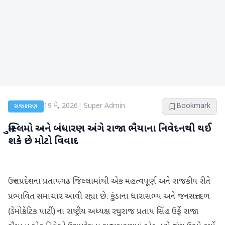
19 મે, 2026
|
Super Admin
Bookmark
રાજકારણ
મુસ્લિમો અને બંધારણ અંગે રાજા ભૈયાના નિવેદનથી થઈ
શકે છે મોટો વિવાદ
ઉત્તર પ્રદેશના પ્રતાપગઢ જિલ્લામાંથી એક મહત્વપૂર્ણ અને રાજકીય રીતે
પ્રભાવિત સમાચાર આવી રહ્યા છે. કુંડાના ધારાસભ્ય અને જનસત્તા દળ
(ડેમોક્રેટિક પાર્ટી) ના રાષ્ટ્રીય અધ્યક્ષ રઘુરાજ પ્રતાપ સિંહ ઉર્ફે રાજા