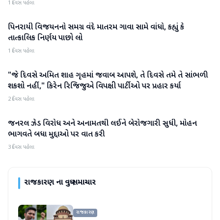
1 દિવસ પહેલા
પિનરાયી વિજયનનો સમગ્ર વંદે માતરમ ગાવા સામે વાંધો, કહ્યું કે
રાજકારણ
તાત્કાલિક નિર્ણય પાછો લો
1 દિવસ પહેલા
"જે દિવસે અમિત શાહ ગૃહમાં જવાબ આપશે, તે દિવસે તમે તે સાંભળી
રાજકારણ
શકશો નહીં," કિરેન રિજિજુએ વિપક્ષી પાર્ટીઓ પર પ્રહાર કર્યા
2 દિવસ પહેલા
જનરલ ઝેડ વિરોધ અને અનામતથી લઈને બેરોજગારી સુધી, મોહન
રાજકારણ
ભાગવતે બધા મુદ્દાઓ પર વાત કરી
3 દિવસ પહેલા
રાજકારણ
ના વધુ સમાચાર
રાજકારણ