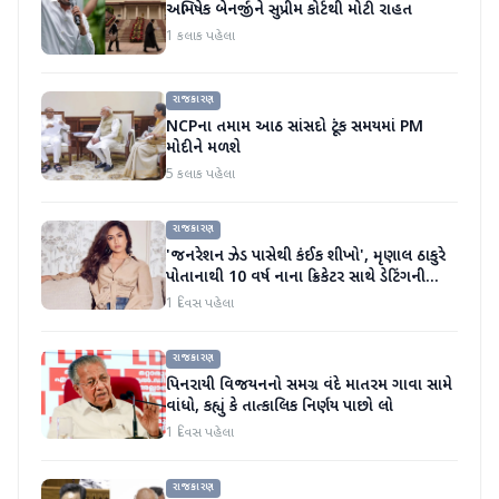
અભિષેક બેનર્જીને સુપ્રીમ કોર્ટથી મોટી રાહત
1 કલાક પહેલા
રાજકારણ
NCPના તમામ આઠ સાંસદો ટૂંક સમયમાં PM
મોદીને મળશે
5 કલાક પહેલા
રાજકારણ
'જનરેશન ઝેડ પાસેથી કંઈક શીખો', મૃણાલ ઠાકુરે
પોતાનાથી 10 વર્ષ નાના ક્રિકેટર સાથે ડેટિંગની
અફવાઓ પર મૌન તોડ્યું
1 દિવસ પહેલા
રાજકારણ
પિનરાયી વિજયનનો સમગ્ર વંદે માતરમ ગાવા સામે
વાંધો, કહ્યું કે તાત્કાલિક નિર્ણય પાછો લો
1 દિવસ પહેલા
રાજકારણ