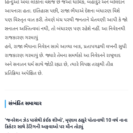
હિન્દુઓ એવા લોકોના વંશજ છે જેઓ ધાર્મિક, બહાદુર અને બલિદાન
આપનારા હતા. ઇતિહાસ પછી, રાજા ભૈયાએ દેશના બંધારણ વિશે
પણ વિસ્તૃત વાત કરી. તેમણે મંચ પરથી જનતાને ચેતવણી આપી કે જો
સનાતન અસ્તિત્વમાં નથી, તો બંધારણ પણ રહેશે નહીં. આ નિવેદનથી
રાજકારણ ગરમાયું
હવે, રાજા ભૈયાના નિવેદન સામે આવ્યા બાદ, પ્રતાપગઢથી લખનૌ સુધી
રાજકારણ ગરમાયું છે. જ્યારે તેમના સમર્થકો આ નિવેદનને રાષ્ટ્રવાદ
અને સનાતન ધર્મ સાથે જોડી રહ્યા છે, ત્યારે વિપક્ષ તરફથી તીવ્ર
પ્રતિક્રિયા અપેક્ષિત છે.
સંબંધિત સમાચાર
'જનરેશન ઝેડ પાસેથી કંઈક શીખો', મૃણાલ ઠાકુરે પોતાનાથી 10 વર્ષ નાના
રાજકારણ
ક્રિકેટર સાથે ડેટિંગની અફવાઓ પર મૌન તોડ્યું