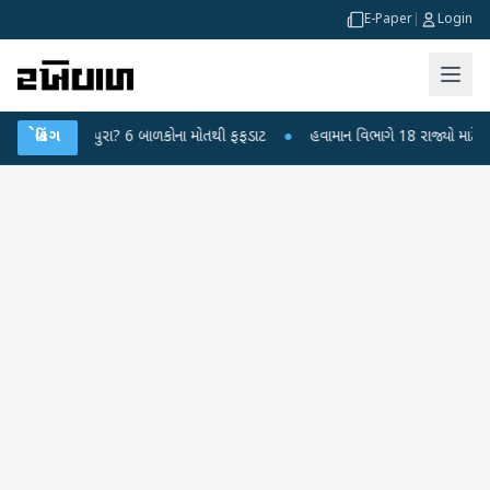
E-Paper
|
Login
ાંદીપુરા? 6 બાળકોના મોતથી ફફડાટ
બ્રેકિંગ
●
હવામાન વિભાગે 18 રાજ્યો માટે ભારે વરસાદન