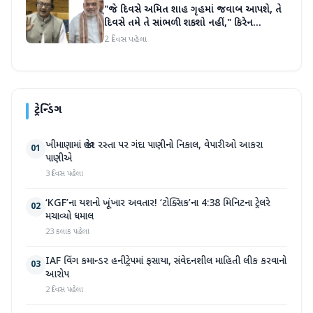
"જે દિવસે અમિત શાહ ગૃહમાં જવાબ આપશે, તે
દિવસે તમે તે સાંભળી શકશો નહીં," કિરેન
રિજિજુએ વિપક્ષી પાર્ટીઓ પર પ્રહાર કર્યા
2 દિવસ પહેલા
ટ્રેન્ડિંગ
ખીમાણામાં જાહેર રસ્તા પર ગંદા પાણીનો નિકાલ, વેપારીઓ આકરા
01
પાણીએ
3 દિવસ પહેલા
‘KGF’ના યશનો ખૂંખાર અવતાર! ‘ટોક્સિક’ના 4:38 મિનિટના ટ્રેલરે
02
મચાવ્યો ધમાલ
23 કલાક પહેલા
IAF વિંગ કમાન્ડર હનીટ્રેપમાં ફસાયા, સંવેદનશીલ માહિતી લીક કરવાનો
03
આરોપ
2 દિવસ પહેલા