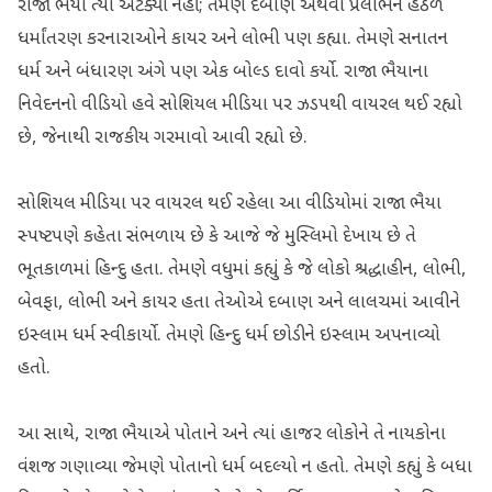
રાજા ભૈયા ત્યાં અટક્યા નહીં; તેમણે દબાણ અથવા પ્રલોભન હેઠળ
ધર્માંતરણ કરનારાઓને કાયર અને લોભી પણ કહ્યા. તેમણે સનાતન
ધર્મ અને બંધારણ અંગે પણ એક બોલ્ડ દાવો કર્યો. રાજા ભૈયાના
નિવેદનનો વીડિયો હવે સોશિયલ મીડિયા પર ઝડપથી વાયરલ થઈ રહ્યો
છે, જેનાથી રાજકીય ગરમાવો આવી રહ્યો છે.
સોશિયલ મીડિયા પર વાયરલ થઈ રહેલા આ વીડિયોમાં રાજા ભૈયા
સ્પષ્ટપણે કહેતા સંભળાય છે કે આજે જે મુસ્લિમો દેખાય છે તે
ભૂતકાળમાં હિન્દુ હતા. તેમણે વધુમાં કહ્યું કે જે લોકો શ્રદ્ધાહીન, લોભી,
બેવફા, લોભી અને કાયર હતા તેઓએ દબાણ અને લાલચમાં આવીને
ઇસ્લામ ધર્મ સ્વીકાર્યો. તેમણે હિન્દુ ધર્મ છોડીને ઇસ્લામ અપનાવ્યો
હતો.
આ સાથે, રાજા ભૈયાએ પોતાને અને ત્યાં હાજર લોકોને તે નાયકોના
વંશજ ગણાવ્યા જેમણે પોતાનો ધર્મ બદલ્યો ન હતો. તેમણે કહ્યું કે બધા