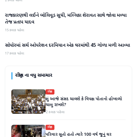
2 કલાક પહેલા
રાજકારણથી લઈને બોલિવૂડ સુધી, મલ્લિકા શેરાવત સાથે જોવા મળ્યા
રાષ્ટ્રીય
તેજ પ્રતાપ યાદવ
15 કલાક પહેલા
સોપોરમાં સર્ચ ઓપરેશન દરમિયાન એક ઘરમાંથી 45 ગોળા મળી આવ્યા
રાષ્ટ્રીય
17 કલાક પહેલા
રાષ્ટ્રીય
ના વધુ સમાચાર
રાષ્ટ્રીય
શું આજે સંસદ ચાલશે કે વિપક્ષ પોતાનો હોબાળો
ચાલુ રાખશે?
2 કલાક પહેલા
રાષ્ટ્રીય
પરિવાર સૂતો હતો ત્યારે 100 વર્ષ જૂનું ઘર