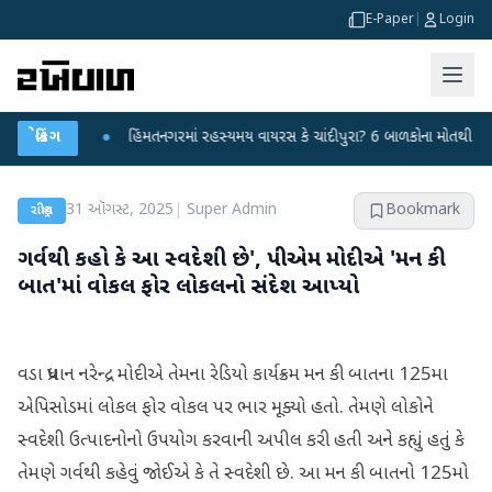
E-Paper
|
Login
ાર કર્યા
બ્રેકિંગ
●
હિંમતનગરમાં રહસ્યમય વાયરસ કે ચાંદીપુરા? 6 બાળકોના મોતથી ફફડાટ
31 ઑગસ્ટ, 2025
|
Super Admin
Bookmark
રાષ્ટ્રીય
ગર્વથી કહો કે આ સ્વદેશી છે', પીએમ મોદીએ 'મન કી
બાત'માં વોકલ ફોર લોકલનો સંદેશ આપ્યો
વડા પ્રધાન નરેન્દ્ર મોદીએ તેમના રેડિયો કાર્યક્રમ મન કી બાતના 125મા
એપિસોડમાં લોકલ ફોર વોકલ પર ભાર મૂક્યો હતો. તેમણે લોકોને
સ્વદેશી ઉત્પાદનોનો ઉપયોગ કરવાની અપીલ કરી હતી અને કહ્યું હતું કે
તેમણે ગર્વથી કહેવું જોઈએ કે તે સ્વદેશી છે. આ મન કી બાતનો 125મો