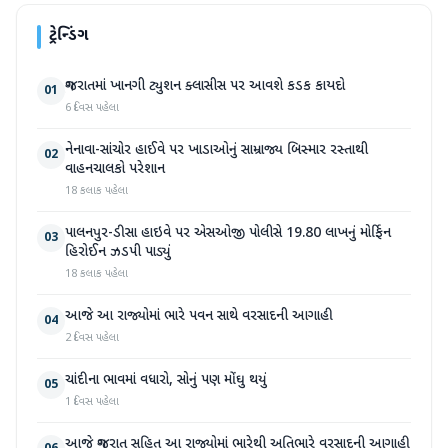
ટ્રેન્ડિંગ
ગુજરાતમાં ખાનગી ટ્યુશન ક્લાસીસ પર આવશે કડક કાયદો
01
6 દિવસ પહેલા
નેનાવા-સાંચોર હાઈવે પર ખાડાઓનું સામ્રાજ્ય બિસ્માર રસ્તાથી
02
વાહનચાલકો પરેશાન
18 કલાક પહેલા
પાલનપુર-ડીસા હાઇવે પર એસઓજી પોલીસે 19.80 લાખનું મોર્ફિન
03
હિરોઈન ઝડપી પાડ્યું
18 કલાક પહેલા
આજે આ રાજ્યોમાં ભારે પવન સાથે વરસાદની આગાહી
04
2 દિવસ પહેલા
ચાંદીના ભાવમાં વધારો, સોનું પણ મોંઘુ થયું
05
1 દિવસ પહેલા
આજે ગુજરાત સહિત આ રાજ્યોમાં ભારેથી અતિભારે વરસાદની આગાહી