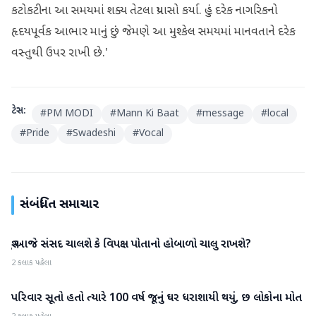
કટોકટીના આ સમયમાં શક્ય તેટલા પ્રયાસો કર્યા. હું દરેક નાગરિકનો
હૃદયપૂર્વક આભાર માનું છું જેમણે આ મુશ્કેલ સમયમાં માનવતાને દરેક
વસ્તુથી ઉપર રાખી છે.'
ટેગ્સ:
#
PM MODI
#
Mann Ki Baat
#
message
#
local
#
Pride
#
Swadeshi
#
Vocal
સંબંધિત સમાચાર
શું આજે સંસદ ચાલશે કે વિપક્ષ પોતાનો હોબાળો ચાલુ રાખશે?
રાષ્ટ્રીય
2 કલાક પહેલા
પરિવાર સૂતો હતો ત્યારે 100 વર્ષ જૂનું ઘર ધરાશાયી થયું, છ લોકોના મોત
રાષ્ટ્રીય