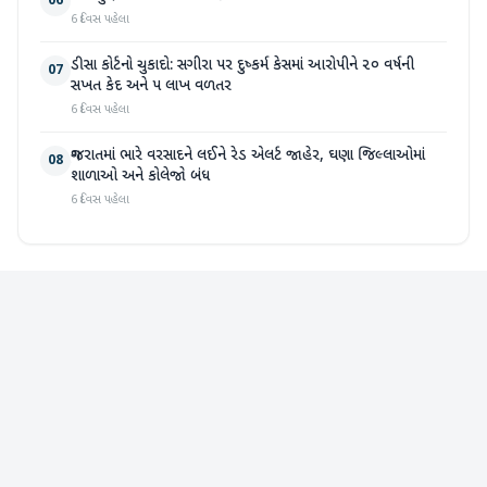
06
6 દિવસ પહેલા
ડીસા કોર્ટનો ચુકાદો: સગીરા પર દુષ્કર્મ કેસમાં આરોપીને ૨૦ વર્ષની
07
સખત કેદ અને ૫ લાખ વળતર
6 દિવસ પહેલા
ગુજરાતમાં ભારે વરસાદને લઈને રેડ એલર્ટ જાહેર, ઘણા જિલ્લાઓમાં
08
શાળાઓ અને કોલેજો બંધ
6 દિવસ પહેલા