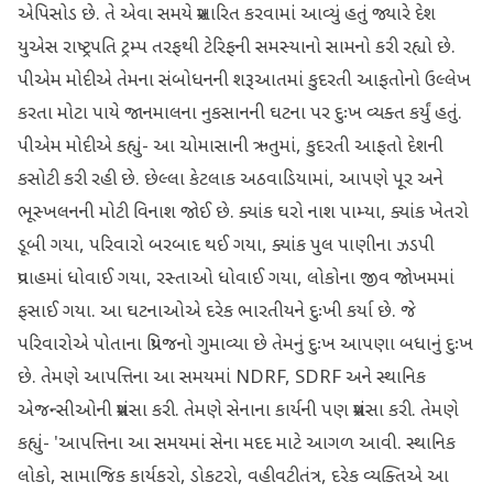
એપિસોડ છે. તે એવા સમયે પ્રસારિત કરવામાં આવ્યું હતું જ્યારે દેશ
યુએસ રાષ્ટ્રપતિ ટ્રમ્પ તરફથી ટેરિફની સમસ્યાનો સામનો કરી રહ્યો છે.
પીએમ મોદીએ તેમના સંબોધનની શરૂઆતમાં કુદરતી આફતોનો ઉલ્લેખ
કરતા મોટા પાયે જાનમાલના નુકસાનની ઘટના પર દુઃખ વ્યક્ત કર્યું હતું.
પીએમ મોદીએ કહ્યું- આ ચોમાસાની ઋતુમાં, કુદરતી આફતો દેશની
કસોટી કરી રહી છે. છેલ્લા કેટલાક અઠવાડિયામાં, આપણે પૂર અને
ભૂસ્ખલનની મોટી વિનાશ જોઈ છે. ક્યાંક ઘરો નાશ પામ્યા, ક્યાંક ખેતરો
ડૂબી ગયા, પરિવારો બરબાદ થઈ ગયા, ક્યાંક પુલ પાણીના ઝડપી
પ્રવાહમાં ધોવાઈ ગયા, રસ્તાઓ ધોવાઈ ગયા, લોકોના જીવ જોખમમાં
ફસાઈ ગયા. આ ઘટનાઓએ દરેક ભારતીયને દુઃખી કર્યા છે. જે
પરિવારોએ પોતાના પ્રિયજનો ગુમાવ્યા છે તેમનું દુઃખ આપણા બધાનું દુઃખ
છે. તેમણે આપત્તિના આ સમયમાં NDRF, SDRF અને સ્થાનિક
એજન્સીઓની પ્રશંસા કરી. તેમણે સેનાના કાર્યની પણ પ્રશંસા કરી. તેમણે
કહ્યું- 'આપત્તિના આ સમયમાં સેના મદદ માટે આગળ આવી. સ્થાનિક
લોકો, સામાજિક કાર્યકરો, ડોકટરો, વહીવટીતંત્ર, દરેક વ્યક્તિએ આ