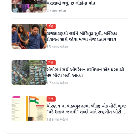
ધરાશાયી થયું, છ લોકોના મોત
2 કલાક પહેલા
રાષ્ટ્રીય
રાજકારણથી લઈને બોલિવૂડ સુધી, મલ્લિકા
શેરાવત સાથે જોવા મળ્યા તેજ પ્રતાપ યાદવ
15 કલાક પહેલા
રાષ્ટ્રીય
સોપોરમાં સર્ચ ઓપરેશન દરમિયાન એક ઘરમાંથી
45 ગોળા મળી આવ્યા
17 કલાક પહેલા
રાષ્ટ્રીય
ધોરણ ૧ ના પાઠ્યપુસ્તકમાં બીજી એક મોટી ભૂલ:
"વંદે ઉત્કલ જનની" શબ્દો અને રાષ્ટ્રગીત ખોટી
રીતે છાપવામાં આવ્યા
18 કલાક પહેલા