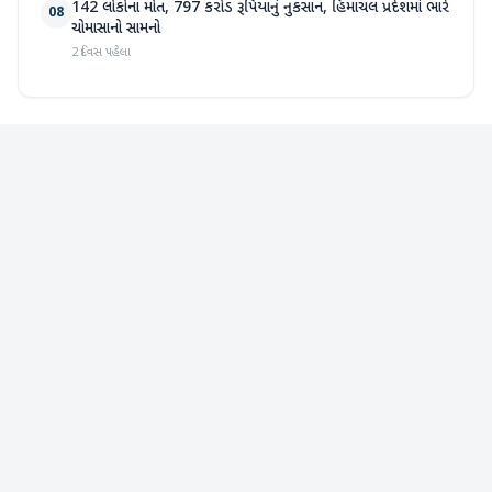
142 લોકોના મોત, 797 કરોડ રૂપિયાનું નુકસાન, હિમાચલ પ્રદેશમાં ભારે
08
ચોમાસાનો સામનો
2 દિવસ પહેલા