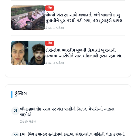
રાષ્ટ્રીય
વોલ્વો બસ ટ્રક સાથે અથડાઈ, બંને વાહનો કાબુ
ગુમાવીને પુલ પરથી પડી ગયા, 40 મુસાફરો ઘાયલ
4 કલાક પહેલા
રાષ્ટ્રીય
ટોરોન્ટોમાં ભારતીય મૂળની હિમાંશી ખુરાનાની
હત્યાના આરોપીને સાત મહિનાથી ફરાર રહ્યા બાદ
ધરપકડ કરવામાં આવી
4 કલાક પહેલા
ટ્રેન્ડિંગ
ખીમાણામાં જાહેર રસ્તા પર ગંદા પાણીનો નિકાલ, વેપારીઓ આકરા
01
પાણીએ
2 દિવસ પહેલા
IAF વિંગ કમાન્ડર હનીટ્રેપમાં ફસાયા, સંવેદનશીલ માહિતી લીક કરવાનો