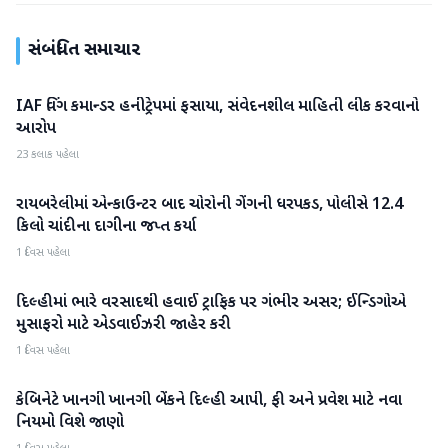
સંબંધિત સમાચાર
IAF વિંગ કમાન્ડર હનીટ્રેપમાં ફસાયા, સંવેદનશીલ માહિતી લીક કરવાનો
રાષ્ટ્રીય
આરોપ
23 કલાક પહેલા
રાયબરેલીમાં એન્કાઉન્ટર બાદ ચોરોની ગેંગની ધરપકડ, પોલીસે 12.4
રાષ્ટ્રીય
કિલો ચાંદીના દાગીના જપ્ત કર્યા
1 દિવસ પહેલા
દિલ્હીમાં ભારે વરસાદથી હવાઈ ટ્રાફિક પર ગંભીર અસર; ઈન્ડિગોએ
રાષ્ટ્રીય
મુસાફરો માટે એડવાઈઝરી જાહેર કરી
1 દિવસ પહેલા
કેબિનેટે ખાનગી ખાનગી બેંકને દિલ્હી આપી, ફી અને પ્રવેશ માટે નવા
રાષ્ટ્રીય
નિયમો વિશે જાણો