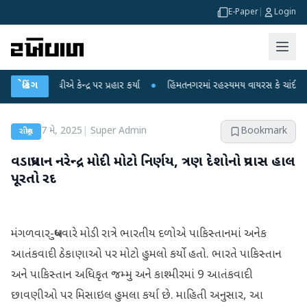
E-Paper
|
Login
ાંધીએ કેન્દ્ર પર પ્રહાર કર્યા
બ્રેકિંગ
●
હિંમતનગરમાં રહસ્યમય વાયરસ કે ચાંદીપુરા? 6 બા
7 મે, 2025
|
Super Admin
Bookmark
રાષ્ટ્રીય
વડાપ્રધાન નરેન્દ્ર મોદી મોટો નિર્ણય, ત્રણ દેશોનો પ્રવાસ હાલ
પૂરતો રદ
મંગળવાર-બુધવારે મોડી રાત્રે ભારતીય દળોએ પાકિસ્તાનમાં અનેક
આતંકવાદી ઠેકાણાઓ પર મોટો હુમલો કર્યો હતો. ભારતે પાકિસ્તાન
અને પાકિસ્તાન અધિકૃત જમ્મુ અને કાશ્મીરમાં 9 આતંકવાદી
છાવણીઓ પર મિસાઇલ હુમલા કર્યા છે. માહિતી અનુસાર, આ