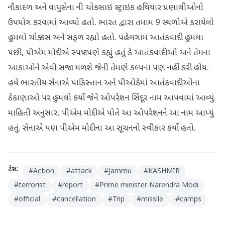
નૌકાદળ અને વાયુસેના ની ચોકસાઇ સ્ટ્રાઇક હથિયાર પ્રણાલીઓનો
ઉપયોગ કરવામાં આવ્યો હતો. ભારત દ્વારા તમામ 9 સ્થળોએ કરાયેલો
હુમલો ચોક્કસ અને સફળ રહ્યો હતો. પહેલગામ આતંકવાદી હુમલા
પછી, પીએમ મોદીએ સ્પષ્ટપણે કહ્યું હતું કે આતંકવાદીઓ અને તેમના
આકાઓને એવી સજા મળશે જેની તેમણે કલ્પના પણ નહીં કરી હોય.
હવે ભારતીય સેનાએ પાકિસ્તાન અને પીઓકેમાં આતંકવાદીઓના
ઠેકાણાઓ પર હુમલો કર્યો જેને ઓપરેશન સિંદૂર નામ આપવામાં આવ્યું.
માહિતી અનુસાર, પીએમ મોદીએ પોતે આ ઓપરેશનને આ નામ આપ્યું
હતું. સેનાએ પણ પીએમ મોદીના આ સૂચનનો સ્વીકાર કર્યો હતો.
ટેગ્સ:
#
Action
#
attack
#
Jammu
#
KASHMIR
#
terrorist
#
report
#
Prime minister Narendra Modi
#
official
#
cancellation
#
Trip
#
missile
#
camps