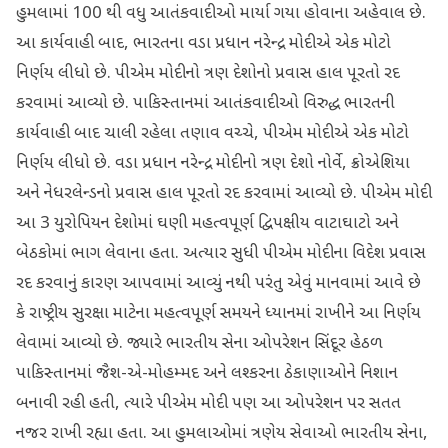
હુમલામાં 100 થી વધુ આતંકવાદીઓ માર્યા ગયા હોવાના અહેવાલ છે.
આ કાર્યવાહી બાદ, ભારતના વડા પ્રધાન નરેન્દ્ર મોદીએ એક મોટો
નિર્ણય લીધો છે. પીએમ મોદીનો ત્રણ દેશોનો પ્રવાસ હાલ પૂરતો રદ
કરવામાં આવ્યો છે. પાકિસ્તાનમાં આતંકવાદીઓ વિરુદ્ધ ભારતની
કાર્યવાહી બાદ ચાલી રહેલા તણાવ વચ્ચે, પીએમ મોદીએ એક મોટો
નિર્ણય લીધો છે. વડા પ્રધાન નરેન્દ્ર મોદીનો ત્રણ દેશો નોર્વે, ક્રોએશિયા
અને નેધરલેન્ડનો પ્રવાસ હાલ પૂરતો રદ કરવામાં આવ્યો છે. પીએમ મોદી
આ 3 યુરોપિયન દેશોમાં ઘણી મહત્વપૂર્ણ દ્વિપક્ષીય વાટાઘાટો અને
બેઠકોમાં ભાગ લેવાના હતા. અત્યાર સુધી પીએમ મોદીના વિદેશ પ્રવાસ
રદ કરવાનું કારણ આપવામાં આવ્યું નથી પરંતુ એવું માનવામાં આવે છે
કે રાષ્ટ્રીય સુરક્ષા માટેના મહત્વપૂર્ણ સમયને ધ્યાનમાં રાખીને આ નિર્ણય
લેવામાં આવ્યો છે. જ્યારે ભારતીય સેના ઓપરેશન સિંદૂર હેઠળ
પાકિસ્તાનમાં જૈશ-એ-મોહમ્મદ અને લશ્કરના ઠેકાણાઓને નિશાન
બનાવી રહી હતી, ત્યારે પીએમ મોદી પણ આ ઓપરેશન પર સતત
નજર રાખી રહ્યા હતા. આ હુમલાઓમાં ત્રણેય સેવાઓ ભારતીય સેના,