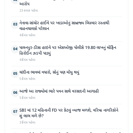
02
આરોપ
23 કલાક પહેલા
નેનાવા-સાંચોર હાઈવે પર ખાડાઓનું સામ્રાજ્ય બિસ્માર રસ્તાથી
03
વાહનચાલકો પરેશાન
4 દિવસ પહેલા
પાલનપુર-ડીસા હાઇવે પર એસઓજી પોલીસે 19.80 લાખનું મોર્ફિન
04
હિરોઈન ઝડપી પાડ્યું
4 દિવસ પહેલા
ચાંદીના ભાવમાં વધારો, સોનું પણ મોંઘુ થયું
05
5 દિવસ પહેલા
આજે આ રાજ્યોમાં ભારે પવન સાથે વરસાદની આગાહી
06
5 દિવસ પહેલા
SBI માં 12 મહિનાની FD પર કેટલું વ્યાજ મળશે, વરિષ્ઠ નાગરિકોને
07
શું લાભ મળે છે?
3 દિવસ પહેલા