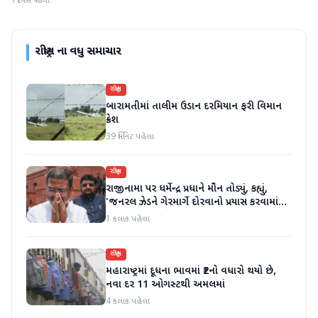
1 દિવસ પહેલા
રાષ્ટ્રીય
ના વધુ સમાચાર
રાષ્ટ્રીય
બારામતીમાં તાલીમ ઉડાન દરમિયાન ફરી વિમાન
ક્રેશ
39 મિનિટ પહેલા
રાષ્ટ્રીય
રાજીનામા પર ધર્મેન્દ્ર પ્રધાને મૌન તોડ્યું, કહ્યું,
'જનરલ ઝેડને ગેરમાર્ગે દોરવાનો પ્રયાસ કરવામાં
આવ્યો, મારા માટે પદ મહત્વનું નથી'
1 કલાક પહેલા
રાષ્ટ્રીય
મહારાષ્ટ્રમાં દૂધના ભાવમાં ₹2નો વધારો થયો છે,
નવા દર 11 ઓગસ્ટથી અમલમાં
4 કલાક પહેલા