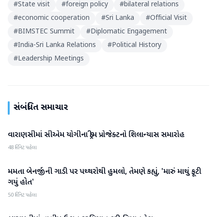
#
State visit
#
foreign policy
#
bilateral relations
#
economic cooperation
#
Sri Lanka
#
Official Visit
#
BIMSTEC Summit
#
Diplomatic Engagement
#
India-Sri Lanka Relations
#
Political History
#
Leadership Meetings
સંબંધિત સમાચાર
વારાણસીમાં સીએમ યોગીના ડ્રીમ પ્રોજેક્ટનો શિલાન્યાસ સમારોહ
રાષ્ટ્રીય
48 મિનિટ પહેલા
મમતા બેનર્જીની ગાડી પર પથ્થરોથી હુમલો, તેમણે કહ્યું, 'મારું માથું ફૂટી
રાષ્ટ્રીય
ગયું હોત'
50 મિનિટ પહેલા