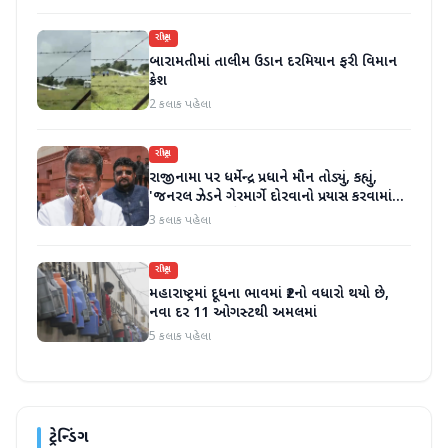
રાષ્ટ્રીય
બારામતીમાં તાલીમ ઉડાન દરમિયાન ફરી વિમાન
ક્રેશ
2 કલાક પહેલા
રાષ્ટ્રીય
રાજીનામા પર ધર્મેન્દ્ર પ્રધાને મૌન તોડ્યું, કહ્યું,
'જનરલ ઝેડને ગેરમાર્ગે દોરવાનો પ્રયાસ કરવામાં
આવ્યો, મારા માટે પદ મહત્વનું નથી'
3 કલાક પહેલા
રાષ્ટ્રીય
મહારાષ્ટ્રમાં દૂધના ભાવમાં ₹2નો વધારો થયો છે,
નવા દર 11 ઓગસ્ટથી અમલમાં
5 કલાક પહેલા
ટ્રેન્ડિંગ