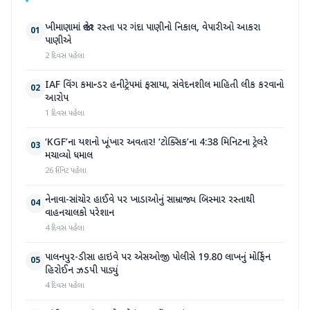
ખીમાણામાં જાહેર રસ્તા પર ગંદા પાણીનો નિકાલ, વેપારીઓ આકરા
01
પાણીએ
2 દિવસ પહેલા
IAF વિંગ કમાન્ડર હનીટ્રેપમાં ફસાયા, સંવેદનશીલ માહિતી લીક કરવાનો
02
આરોપ
1 દિવસ પહેલા
‘KGF’ના યશનો ખૂંખાર અવતાર! ‘ટોક્સિક’ના 4:38 મિનિટના ટ્રેલરે
03
મચાવ્યો ધમાલ
26 મિનિટ પહેલા
નેનાવા-સાંચોર હાઈવે પર ખાડાઓનું સામ્રાજ્ય બિસ્માર રસ્તાથી
04
વાહનચાલકો પરેશાન
4 દિવસ પહેલા
પાલનપુર-ડીસા હાઇવે પર એસઓજી પોલીસે 19.80 લાખનું મોર્ફિન
05
હિરોઈન ઝડપી પાડ્યું
4 દિવસ પહેલા