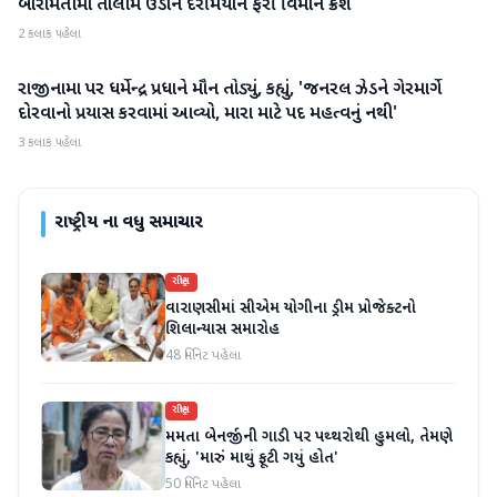
બારામતીમાં તાલીમ ઉડાન દરમિયાન ફરી વિમાન ક્રેશ
રાષ્ટ્રીય
2 કલાક પહેલા
રાજીનામા પર ધર્મેન્દ્ર પ્રધાને મૌન તોડ્યું, કહ્યું, 'જનરલ ઝેડને ગેરમાર્ગે
રાષ્ટ્રીય
દોરવાનો પ્રયાસ કરવામાં આવ્યો, મારા માટે પદ મહત્વનું નથી'
3 કલાક પહેલા
રાષ્ટ્રીય
ના વધુ સમાચાર
રાષ્ટ્રીય
વારાણસીમાં સીએમ યોગીના ડ્રીમ પ્રોજેક્ટનો
શિલાન્યાસ સમારોહ
48 મિનિટ પહેલા
રાષ્ટ્રીય
મમતા બેનર્જીની ગાડી પર પથ્થરોથી હુમલો, તેમણે
કહ્યું, 'મારું માથું ફૂટી ગયું હોત'
50 મિનિટ પહેલા