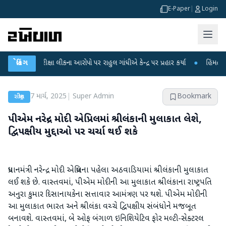
E-Paper
|
Login
T પરીક્ષા લીકના આરોપો પર રાહુલ ગાંધીએ કેન્દ્ર પર પ્રહાર કર્યા
બ્રેકિંગ
●
હિંમતનગરમાં રહસ
7 માર્ચ, 2025
|
Super Admin
Bookmark
રાષ્ટ્રીય
પીએમ નરેન્દ્ર મોદી એપ્રિલમાં શ્રીલંકાની મુલાકાત લેશે,
દ્વિપક્ષીય મુદ્દાઓ પર ચર્ચા થઈ શકે
પ્રધાનમંત્રી નરેન્દ્ર મોદી એપ્રિલના પહેલા અઠવાડિયામાં શ્રીલંકાની મુલાકાત
લઈ શકે છે. વાસ્તવમાં, પીએમ મોદીની આ મુલાકાત શ્રીલંકાના રાષ્ટ્રપતિ
અનુરા કુમાર દિસાનાયકેના સત્તાવાર આમંત્રણ પર થશે. પીએમ મોદીની
આ મુલાકાત ભારત અને શ્રીલંકા વચ્ચે દ્વિપક્ષીય સંબંધોને મજબૂત
બનાવશે. વાસ્તવમાં, બે ઓફ બંગાળ ઇનિશિયેટિવ ફોર મલ્ટી-સેક્ટરલ