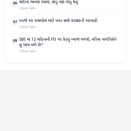
ચાંદીના ભાવમાં વધારો, સોનું પણ મોંઘુ થયું
06
5 દિવસ પહેલા
આજે આ રાજ્યોમાં ભારે પવન સાથે વરસાદની આગાહી
07
5 દિવસ પહેલા
SBI માં 12 મહિનાની FD પર કેટલું વ્યાજ મળશે, વરિષ્ઠ નાગરિકોને
08
શું લાભ મળે છે?
3 દિવસ પહેલા