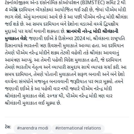
ટેક્નોલોજીકલ એન્ડ ઇકોનોમિક કોઓપરેશન (BIMSTEC) સમિટ 2 થી
4 એપ્રિલ દરમિયાન બેંગકોકમાં આયોજિત થઈ રહી છે, જેમાં પીએમ મોદી
ભાગ લેશે. એવું માનવામાં આવે છે કે આ પછી પીએમ નરેન્દ્ર મોદી શ્રીલંકા
જઈ શકે છે. આ સમય દરમિયાન બંને દેશોના વડાઓ વચ્ચે દ્વિપક્ષીય
મુદ્દાઓ પર ચર્ચા થવાની શક્યતા છે.
પ્રધાનમંત્રી
નરેન્દ્ર
મોદી
શ્રીલંકાની
મુલાકાત
લેશે
; જણાવી દઈએ કે ડિસેમ્બર 2024 માં, શ્રીલંકાના રાષ્ટ્રપતિ
દિસાનાયકે ભારતની ત્રણ દિવસની મુલાકાતે આવ્યા હતા. આ દરમિયાન
તેમણે પીએમ નરેન્દ્ર મોદીને શક્ય તેટલી વહેલી તકે શ્રીલંકા આવવાનું
આમંત્રણ આપ્યું. આ તેમની પહેલી વિદેશ મુલાકાત હતી, જે દરમિયાન
તેમણે ભારતીય નેતૃત્વ અને વ્યાપારી સમુદાય સાથે વ્યાપક ચર્ચા કરી. આ
સમય દરમિયાન, તેમણે પોતાની મુલાકાતને સફળ બનાવી અને બંને દેશો
વચ્ચેના સંબંધોને મજબૂત બનાવવાની જરૂરિયાત પર ભાર મૂક્યો. તમને
જણાવી દઈએ કે આ પહેલી વાર નથી જ્યારે પીએમ નરેન્દ્ર મોદી
શ્રીલંકાની મુલાકાત લેશે. ૨૦૧૪ થી, પીએમ નરેન્દ્ર મોદી ત્રણ વાર
શ્રીલંકાની મુલાકાત લઈ ચૂક્યા છે.
ટેગ્સ:
#
narendra modi
#
international relations