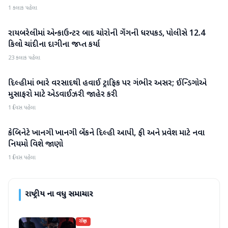
1 કલાક પહેલા
રાયબરેલીમાં એન્કાઉન્ટર બાદ ચોરોની ગેંગની ધરપકડ, પોલીસે 12.4
રાષ્ટ્રીય
કિલો ચાંદીના દાગીના જપ્ત કર્યા
23 કલાક પહેલા
દિલ્હીમાં ભારે વરસાદથી હવાઈ ટ્રાફિક પર ગંભીર અસર; ઈન્ડિગોએ
રાષ્ટ્રીય
મુસાફરો માટે એડવાઈઝરી જાહેર કરી
1 દિવસ પહેલા
કેબિનેટે ખાનગી ખાનગી બેંકને દિલ્હી આપી, ફી અને પ્રવેશ માટે નવા
રાષ્ટ્રીય
નિયમો વિશે જાણો
1 દિવસ પહેલા
રાષ્ટ્રીય
ના વધુ સમાચાર
રાષ્ટ્રીય