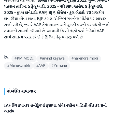
બદલવાની તક આપો.”
દિલ્હી વિધાનસભા ચૂંટણી 2025: મુખ્ય વિગતો
•
મતદાન તારીખ: 5 ફેબ્રુઆરી, 2025
• પરિણામ જાહેર: 8 ફેબ્રુઆરી,
2025
• મુખ્ય દાવેદારો: AAP, BJP, કોંગ્રેસ
• કુલ બેઠકો: 70
રાજકીય
દાવ ઊંચા હોવા છતાં, BJP ડબલ-એન્જિન ગવર્નન્સ મોડેલ પર આધાર
રાખી રહી છે, જ્યારે AAP તેના શાસન અને ચૂંટણી વચનો પર વધતી જતી
તપાસનો સામનો કરી રહી છે. આગામી દિવસો નક્કી કરશે કે દિલ્હી AAP
સાથે સાતત્ય પસંદ કરે છે કે BJPના નેતૃત્વ તરફ વળે છે.
ટેગ્સ:
#
PM MODI
#
arvind kejriwal
#
narendra modi
#
Mahakumbh
#
AAP
#
Yamuna
સંબંધિત સમાચાર
IAF વિંગ કમાન્ડર હનીટ્રેપમાં ફસાયા, સંવેદનશીલ માહિતી લીક કરવાનો
રાષ્ટ્રીય
આરોપ