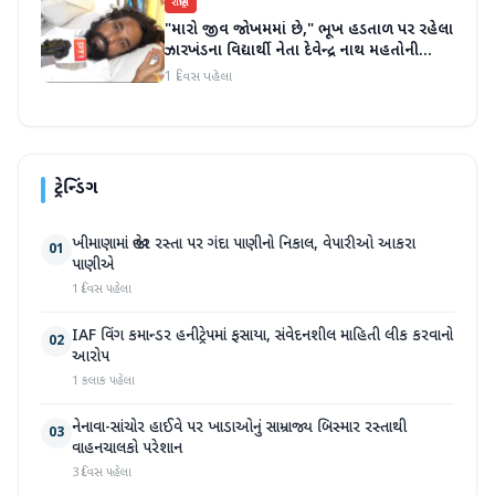
રાષ્ટ્રીય
"મારો જીવ જોખમમાં છે," ભૂખ હડતાળ પર રહેલા
ઝારખંડના વિદ્યાર્થી નેતા દેવેન્દ્ર નાથ મહતોની
તબિયત ખરાબ
1 દિવસ પહેલા
ટ્રેન્ડિંગ
ખીમાણામાં જાહેર રસ્તા પર ગંદા પાણીનો નિકાલ, વેપારીઓ આકરા
01
પાણીએ
1 દિવસ પહેલા
IAF વિંગ કમાન્ડર હનીટ્રેપમાં ફસાયા, સંવેદનશીલ માહિતી લીક કરવાનો
02
આરોપ
1 કલાક પહેલા
નેનાવા-સાંચોર હાઈવે પર ખાડાઓનું સામ્રાજ્ય બિસ્માર રસ્તાથી
03
વાહનચાલકો પરેશાન
3 દિવસ પહેલા