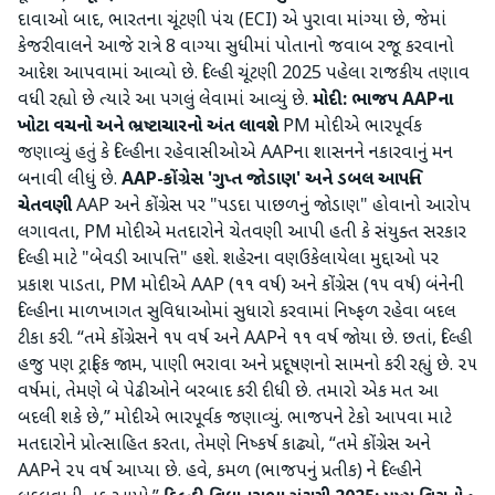
દાવાઓ બાદ, ભારતના ચૂંટણી પંચ (ECI) એ પુરાવા માંગ્યા છે, જેમાં
કેજરીવાલને આજે રાત્રે 8 વાગ્યા સુધીમાં પોતાનો જવાબ રજૂ કરવાનો
આદેશ આપવામાં આવ્યો છે. દિલ્હી ચૂંટણી 2025 પહેલા રાજકીય તણાવ
વધી રહ્યો છે ત્યારે આ પગલું લેવામાં આવ્યું છે.
મોદી: ભાજપ AAPના
ખોટા વચનો અને ભ્રષ્ટાચારનો અંત લાવશે
PM મોદીએ ભારપૂર્વક
જણાવ્યું હતું કે દિલ્હીના રહેવાસીઓએ AAPના શાસનને નકારવાનું મન
બનાવી લીધું છે.
AAP-કોંગ્રેસ 'ગુપ્ત જોડાણ' અને ડબલ આપત્તિ
ચેતવણી
AAP અને કોંગ્રેસ પર "પડદા પાછળનું જોડાણ" હોવાનો આરોપ
લગાવતા, PM મોદીએ મતદારોને ચેતવણી આપી હતી કે સંયુક્ત સરકાર
દિલ્હી માટે "બેવડી આપત્તિ" હશે. શહેરના વણઉકેલાયેલા મુદ્દાઓ પર
પ્રકાશ પાડતા, PM મોદીએ AAP (૧૧ વર્ષ) અને કોંગ્રેસ (૧૫ વર્ષ) બંનેની
દિલ્હીના માળખાગત સુવિધાઓમાં સુધારો કરવામાં નિષ્ફળ રહેવા બદલ
ટીકા કરી. “તમે કોંગ્રેસને ૧૫ વર્ષ અને AAPને ૧૧ વર્ષ જોયા છે. છતાં, દિલ્હી
હજુ પણ ટ્રાફિક જામ, પાણી ભરાવા અને પ્રદૂષણનો સામનો કરી રહ્યું છે. ૨૫
વર્ષમાં, તેમણે બે પેઢીઓને બરબાદ કરી દીધી છે. તમારો એક મત આ
બદલી શકે છે,” મોદીએ ભારપૂર્વક જણાવ્યું. ભાજપને ટેકો આપવા માટે
મતદારોને પ્રોત્સાહિત કરતા, તેમણે નિષ્કર્ષ કાઢ્યો, “તમે કોંગ્રેસ અને
AAPને ૨૫ વર્ષ આપ્યા છે. હવે, કમળ (ભાજપનું પ્રતીક) ને દિલ્હીને