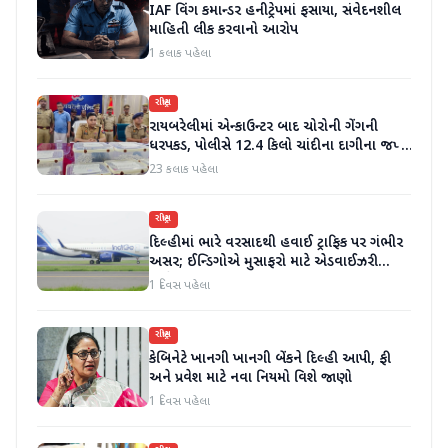
IAF વિંગ કમાન્ડર હનીટ્રેપમાં ફસાયા, સંવેદનશીલ
માહિતી લીક કરવાનો આરોપ
1 કલાક પહેલા
રાષ્ટ્રીય
રાયબરેલીમાં એન્કાઉન્ટર બાદ ચોરોની ગેંગની
ધરપકડ, પોલીસે 12.4 કિલો ચાંદીના દાગીના જપ્ત
કર્યા
23 કલાક પહેલા
રાષ્ટ્રીય
દિલ્હીમાં ભારે વરસાદથી હવાઈ ટ્રાફિક પર ગંભીર
અસર; ઈન્ડિગોએ મુસાફરો માટે એડવાઈઝરી
જાહેર કરી
1 દિવસ પહેલા
રાષ્ટ્રીય
કેબિનેટે ખાનગી ખાનગી બેંકને દિલ્હી આપી, ફી
અને પ્રવેશ માટે નવા નિયમો વિશે જાણો
1 દિવસ પહેલા