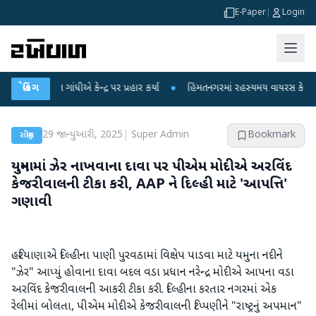
E-Paper
|
Login
હુલ ગાંધીએ કેન્દ્ર પર પ્રહાર કર્યા
બ્રેકિંગ
●
હિંમતનગરમાં રહસ્યમય વાયરસ કે ચાંદીપુરા?
29 જાન્યુઆરી, 2025
|
Super Admin
Bookmark
રાષ્ટ્રીય
યમુનામાં ઝેર નાખવાના દાવા પર પીએમ મોદીએ અરવિંદ
કેજરીવાલની ટીકા કરી, AAP ને દિલ્હી માટે 'આપત્તિ'
ગણાવી
હરિયાણાએ દિલ્હીના પાણી પુરવઠામાં વિક્ષેપ પાડવા માટે યમુના નદીને
"ઝેર" આપ્યું હોવાના દાવા બદલ વડા પ્રધાન નરેન્દ્ર મોદીએ આપના વડા
અરવિંદ કેજરીવાલની આકરી ટીકા કરી. દિલ્હીના કરતાર નગરમાં એક
રેલીમાં બોલતા, પીએમ મોદીએ કેજરીવાલની ટિપ્પણીને "રાષ્ટ્રનું અપમાન"