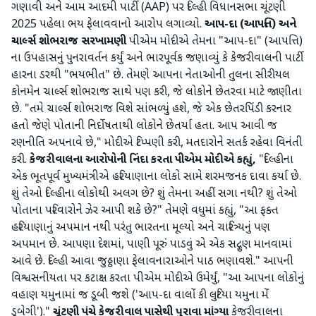
ગણાવી અને આમ આદમી પાર્ટી (AAP) પર દિલ્હી વિધાનસભા ચૂંટણી
2025 પહેલા ભય ફેલાવવાનો આરોપ લગાવ્યો.
આપ-દા (આપત્તિ) અને
ચાર્લ્સ શોભરાજ સરખામણી
પીએમ મોદીએ તેમના "આપ-દા" (આપત્તિ)
ના ઉપહાસનું પુનરાવર્તન કર્યું અને ભારપૂર્વક જણાવ્યું કે કેજરીવાલની પાર્ટી
હારના ડરથી "ભયભીત" છે. તેમણે આપના નેતાઓની તુલના સીરીયલ
કોનમેન ચાર્લ્સ શોભરાજ સાથે પણ કરી, જે લોકોને છેતરવા માટે જાણીતા
છે. "તમે ચાર્લ્સ શોભરાજ વિશે સાંભળ્યું હશે, જે એક છેતરપિંડી કરનાર
હતો જેણે પોતાની નિર્દોષતાથી લોકોને છેતર્યા હતા. આપ આવી જ
રણનીતિ અપનાવે છે," મોદીએ ટિપ્પણી કરી, મતદારોને સતર્ક રહેવા વિનંતી
કરી.
કેજરીવાલના આરોપોની નિંદા કરતા પીએમ મોદીએ કહ્યું,
"દિલ્હીના
એક ભૂતપૂર્વ મુખ્યમંત્રીએ હરિયાણાના લોકો સામે શરમજનક દાવા કર્યા છે.
શું તેઓ દિલ્હીના લોકોથી અલગ છે? શું તેમના અહીં સગા નથી? શું તેઓ
પોતાના પરિવારોને ઝેર આપી શકે છે?" તેમણે વધુમાં કહ્યું, "આ ફક્ત
હરિયાણાનું અપમાન નથી પરંતુ ભારતના મૂલ્યો અને ચારિત્ર્યનું પણ
અપમાન છે. આપણા દેશમાં, પાણી પૂરું પાડવું એ એક સદ્ગુણ માનવામાં
આવે છે. દિલ્હી આવા જુઠ્ઠાણા ફેલાવનારાઓને પાઠ ભણાવશે." આપની
વિશ્વસનીયતા પર કટાક્ષ કરતા પીએમ મોદીએ ઉમેર્યું, "આ આપના લોકોનું
વહાણ યમુનામાં જ ડૂબી જશે ('આપ-દા વાલોં કી લુટિયા યમુના મેં
ડૂબેગી')."
ચૂંટણી પંચે કેજરીવાલ પાસેથી પુરાવા માંગ્યા
કેજરીવાલના