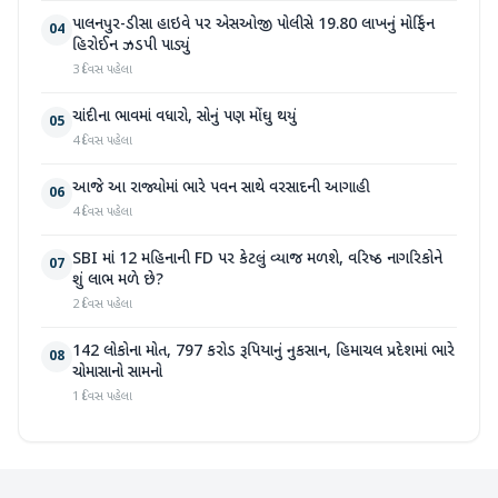
પાલનપુર-ડીસા હાઇવે પર એસઓજી પોલીસે 19.80 લાખનું મોર્ફિન
04
હિરોઈન ઝડપી પાડ્યું
3 દિવસ પહેલા
ચાંદીના ભાવમાં વધારો, સોનું પણ મોંઘુ થયું
05
4 દિવસ પહેલા
આજે આ રાજ્યોમાં ભારે પવન સાથે વરસાદની આગાહી
06
4 દિવસ પહેલા
SBI માં 12 મહિનાની FD પર કેટલું વ્યાજ મળશે, વરિષ્ઠ નાગરિકોને
07
શું લાભ મળે છે?
2 દિવસ પહેલા
142 લોકોના મોત, 797 કરોડ રૂપિયાનું નુકસાન, હિમાચલ પ્રદેશમાં ભારે
08
ચોમાસાનો સામનો
1 દિવસ પહેલા