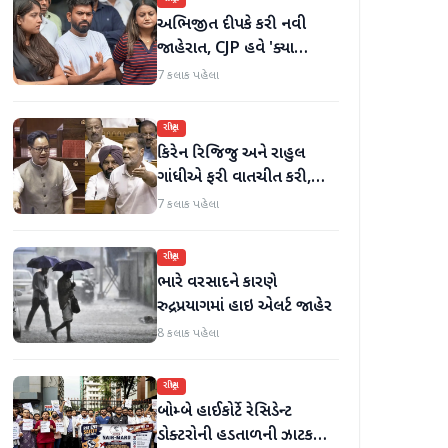
અભિજીત દીપકે કરી નવી
જાહેરાત, CJP હવે 'ક્યા
બોલતી પબ્લિક' અભિયાન શરૂ
7 કલાક પહેલા
કરશે
રાષ્ટ્રીય
કિરેન રિજિજુ અને રાહુલ
ગાંધીએ ફરી વાતચીત કરી,
મહિલા અનામત અને સીમાંકન
7 કલાક પહેલા
બિલ પર ચર્ચા કરી
રાષ્ટ્રીય
ભારે વરસાદને કારણે
રુદ્રપ્રયાગમાં હાઇ એલર્ટ જાહેર
8 કલાક પહેલા
રાષ્ટ્રીય
બોમ્બે હાઈકોર્ટે રેસિડેન્ટ
ડોક્ટરોની હડતાળની ઝાટકણી