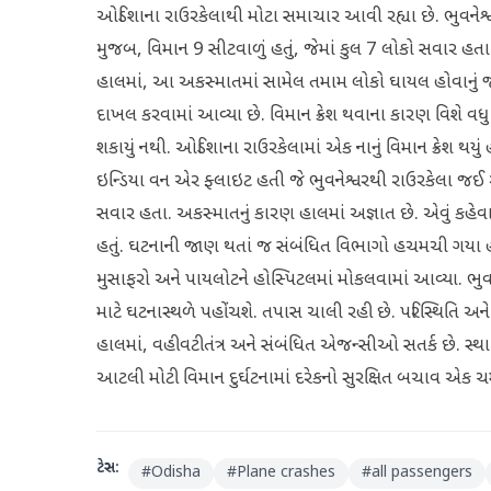
ઓડિશાના રાઉરકેલાથી મોટા સમાચાર આવી રહ્યા છે. ભુવનેશ્
મુજબ, વિમાન 9 સીટવાળું હતું, જેમાં કુલ 7 લોકો સવાર 
હાલમાં, આ અકસ્માતમાં સામેલ તમામ લોકો ઘાયલ હોવાનું જ
દાખલ કરવામાં આવ્યા છે. વિમાન ક્રેશ થવાના કારણ વિશે વધુ
શકાયું નથી. ઓડિશાના રાઉરકેલામાં એક નાનું વિમાન ક્રેશ 
ઇન્ડિયા વન એર ફ્લાઇટ હતી જે ભુવનેશ્વરથી રાઉરકેલા જ
સવાર હતા. અકસ્માતનું કારણ હાલમાં અજ્ઞાત છે. એવું કહેવા
હતું. ઘટનાની જાણ થતાં જ સંબંધિત વિભાગો હચમચી ગયા 
મુસાફરો અને પાયલોટને હોસ્પિટલમાં મોકલવામાં આવ્યા. ભુવન
માટે ઘટનાસ્થળે પહોંચશે. તપાસ ચાલી રહી છે. પરિસ્થિતિ અને વિ
હાલમાં, વહીવટીતંત્ર અને સંબંધિત એજન્સીઓ સતર્ક છે. સ્થા
આટલી મોટી વિમાન દુર્ઘટનામાં દરેકનો સુરક્ષિત બચાવ એક ચમ
ટેગ્સ:
#
Odisha
#
Plane crashes
#
all passengers