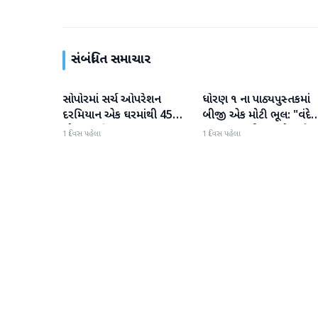
સંબંધિત સમાચાર
સોપોરમાં સર્ચ ઓપરેશન
ધોરણ ૧ ના પાઠ્યપુસ્તકમાં
રાષ્ટ્રીય
રાષ્ટ્રીય
દરમિયાન એક ઘરમાંથી 45
બીજી એક મોટી ભૂલ: "વંદે
ગોળા મળી આવ્યા
ઉત્કલ જનની" શબ્દો અને
1 દિવસ પહેલા
1 દિવસ પહેલા
રાષ્ટ્રગીત ખોટી રીતે છાપવામા
આવ્યા