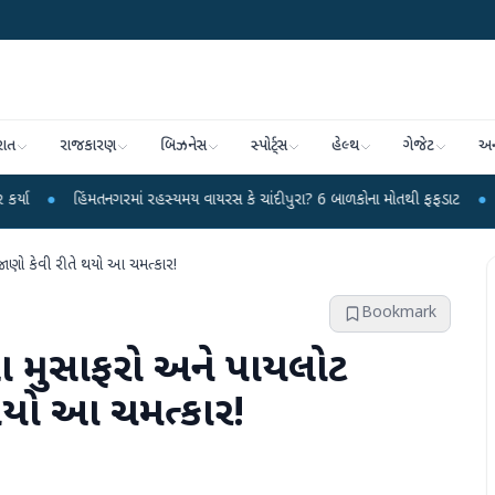
રાત
રાજકારણ
બિઝનેસ
સ્પોર્ટ્સ
હેલ્થ
ગેજેટ
અન
મતનગરમાં રહસ્યમય વાયરસ કે ચાંદીપુરા? 6 બાળકોના મોતથી ફફડાટ
●
હવામાન વિભાગે
 જાણો કેવી રીતે થયો આ ચમત્કાર!
Bookmark
ધા મુસાફરો અને પાયલોટ
 થયો આ ચમત્કાર!