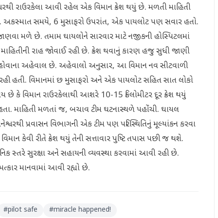
વરથી રાઉરકેલા આવી રહેલ એક વિમાન ક્રેશ થયું છે. મળતી માહિતી
હતા. અકસ્માત સમયે, 6 મુસાફરો ઉપરાંત, એક પાયલોટ પણ સવાર હતો.
ાણવા મળે છે. તમામ ઘાયલોને સારવાર માટે નજીકની હોસ્પિટલમાં
 માહિતીની રાહ જોવાઈ રહી છે. ક્રેશ થવાનું કારણ હજુ સુધી જાણી
થયું હોવાના અહેવાલ છે. અહેવાલો અનુસાર, આ વિમાન નવ સીટવાળી
ઈ રહી હતી. વિમાનમાં છ મુસાફરો અને એક પાયલોટ સહિત સાત લોકો
ય છે કે વિમાન રાઉરકેલાથી આશરે 10-15 કિલોમીટર દૂર ક્રેશ થયું
હતા. માહિતી મળતાં જ, બચાવ ટીમ ઘટનાસ્થળે પહોંચી. ઘાયલ
ેશ્વરથી પ્રવાસન વિભાગની એક ટીમ પણ પરિસ્થિતિનું મૂલ્યાંકન કરવા
માન કેવી રીતે ક્રેશ થયું તેની સત્તાવાર પુષ્ટિ તપાસ પછી જ થશે.
નિક સ્તરે સુરક્ષા અને સહાયની વ્યવસ્થા કરવામાં આવી રહી છે.
ત્કાર માનવામાં આવી રહ્યો છે.
#
pilot safe
#
miracle happened!