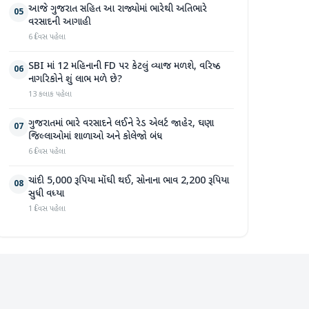
આજે ગુજરાત સહિત આ રાજ્યોમાં ભારેથી અતિભારે
05
વરસાદની આગાહી
6 દિવસ પહેલા
SBI માં 12 મહિનાની FD પર કેટલું વ્યાજ મળશે, વરિષ્ઠ
06
નાગરિકોને શું લાભ મળે છે?
13 કલાક પહેલા
ગુજરાતમાં ભારે વરસાદને લઈને રેડ એલર્ટ જાહેર, ઘણા
07
જિલ્લાઓમાં શાળાઓ અને કોલેજો બંધ
6 દિવસ પહેલા
ચાંદી 5,000 રૂપિયા મોંઘી થઈ, સોનાના ભાવ 2,200 રૂપિયા
08
સુધી વધ્યા
1 દિવસ પહેલા