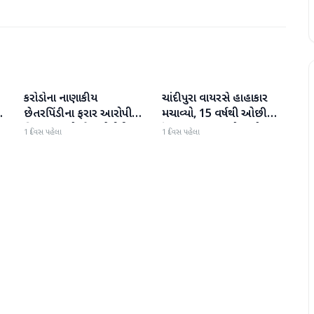
કરોડોના નાણાકીય
ચાંદીપુરા વાયરસે હાહાકાર
રાષ્ટ્રીય
રાષ્ટ્રીય
છેતરપિંડીના ફરાર આરોપી
મચાવ્યો, 15 વર્ષથી ઓછી
વિશાખા રાઠોડને યુએઈથી
ઉંમરના 22 બાળકોના મોત
1 દિવસ પહેલા
1 દિવસ પહેલા
ં
ભારત લાવવામાં આવ્યો