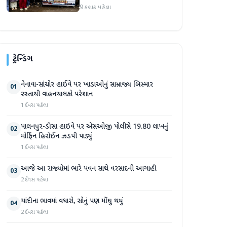
કાઢી, 'જો કામ ન હોય તો પગાર
9 કલાક પહેલા
બંધ કરો'
ટ્રેન્ડિંગ
નેનાવા-સાંચોર હાઈવે પર ખાડાઓનું સામ્રાજ્ય બિસ્માર
01
રસ્તાથી વાહનચાલકો પરેશાન
1 દિવસ પહેલા
પાલનપુર-ડીસા હાઇવે પર એસઓજી પોલીસે 19.80 લાખનું
02
મોર્ફિન હિરોઈન ઝડપી પાડ્યું
1 દિવસ પહેલા
આજે આ રાજ્યોમાં ભારે પવન સાથે વરસાદની આગાહી
03
2 દિવસ પહેલા
ચાંદીના ભાવમાં વધારો, સોનું પણ મોંઘુ થયું
04
2 દિવસ પહેલા