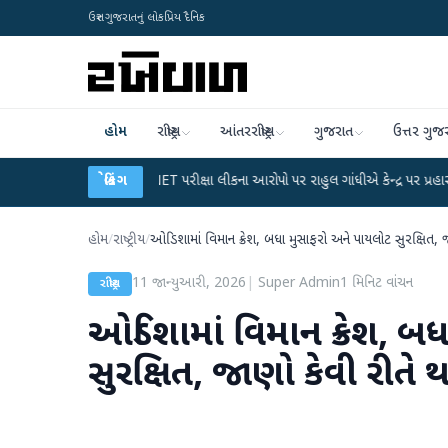
ઉત્તર ગુજરાતનું લોકપ્રિય દૈનિક
હોમ
રાષ્ટ્રીય
આંતરરાષ્ટ્રીય
ગુજરાત
ઉત્તર ગુજ
●
UGC-NET પરીક્ષા લીકના આરોપો પર રાહુલ ગાંધીએ કેન્દ્ર પર પ્રહાર કર્યા
બ્રેકિંગ
●
હિં
હોમ
/
રાષ્ટ્રીય
/
ઓડિશામાં વિમાન ક્રેશ, બધા મુસાફરો અને પાયલોટ સુરક્ષિત,
11 જાન્યુઆરી, 2026
|
Super Admin
1
મિનિટ વાંચન
રાષ્ટ્રીય
ઓડિશામાં વિમાન ક્રેશ, બ
સુરક્ષિત, જાણો કેવી રીતે