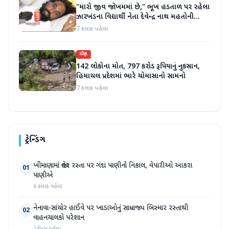
"મારો જીવ જોખમમાં છે," ભૂખ હડતાળ પર રહેલા
ઝારખંડના વિદ્યાર્થી નેતા દેવેન્દ્ર નાથ મહતોની
તબિયત ખરાબ
7 કલાક પહેલા
રાષ્ટ્રીય
142 લોકોના મોત, 797 કરોડ રૂપિયાનું નુકસાન,
હિમાચલ પ્રદેશમાં ભારે ચોમાસાનો સામનો
7 કલાક પહેલા
ટ્રેન્ડિંગ
ખીમાણામાં જાહેર રસ્તા પર ગંદા પાણીનો નિકાલ, વેપારીઓ આકરા
01
પાણીએ
6 કલાક પહેલા
નેનાવા-સાંચોર હાઈવે પર ખાડાઓનું સામ્રાજ્ય બિસ્માર રસ્તાથી
02
વાહનચાલકો પરેશાન