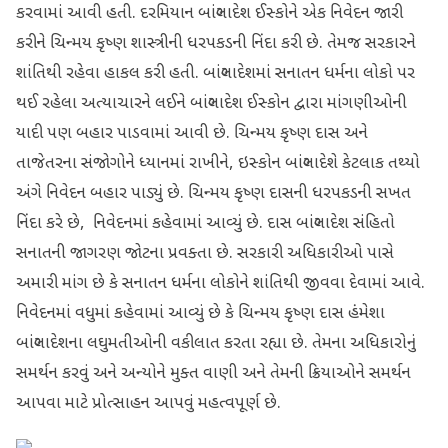
કરવામાં આવી હતી. દરમિયાન બાંગ્લાદેશ ઈસ્કોને એક નિવેદન જારી
કરીને ચિન્મય કૃષ્ણ શાસ્ત્રીની ધરપકડની નિંદા કરી છે. તેમજ સરકારને
શાંતિથી રહેવા હાકલ કરી હતી. બાંગ્લાદેશમાં સનાતન ધર્મના લોકો પર
થઈ રહેલા અત્યાચારને લઈને બાંગ્લાદેશ ઈસ્કોન દ્વારા માંગણીઓની
યાદી પણ બહાર પાડવામાં આવી છે. ચિન્મય કૃષ્ણ દાસ અને
તાજેતરના સંજોગોને ધ્યાનમાં રાખીને, ઇસ્કોન બાંગ્લાદેશે કેટલાક તથ્યો
અંગે નિવેદન બહાર પાડ્યું છે. ચિન્મય કૃષ્ણ દાસની ધરપકડની સખત
નિંદા કરે છે, નિવેદનમાં કહેવામાં આવ્યું છે. દાસ બાંગ્લાદેશ સંહિતો
સનાતની જાગરણ જોટના પ્રવક્તા છે. સરકારી અધિકારીઓ પાસે
અમારી માંગ છે કે સનાતન ધર્મના લોકોને શાંતિથી જીવવા દેવામાં આવે.
નિવેદનમાં વધુમાં કહેવામાં આવ્યું છે કે ચિન્મય કૃષ્ણ દાસ હંમેશા
બાંગ્લાદેશના લઘુમતીઓની વકીલાત કરતા રહ્યા છે. તેમના અધિકારોનું
સમર્થન કરવું અને અન્યોને મુક્ત વાણી અને તેમની ક્રિયાઓને સમર્થન
આપવા માટે પ્રોત્સાહન આપવું મહત્વપૂર્ણ છે.