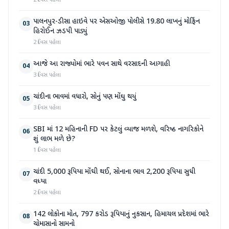
2 દિવસ પહેલા
પાલનપુર-ડીસા હાઇવે પર એસઓજી પોલીસે 19.80 લાખનું મોર્ફિન
03
હિરોઈન ઝડપી પાડ્યું
2 દિવસ પહેલા
આજે આ રાજ્યોમાં ભારે પવન સાથે વરસાદની આગાહી
04
3 દિવસ પહેલા
ચાંદીના ભાવમાં વધારો, સોનું પણ મોંઘુ થયું
05
3 દિવસ પહેલા
SBI માં 12 મહિનાની FD પર કેટલું વ્યાજ મળશે, વરિષ્ઠ નાગરિકોને
06
શું લાભ મળે છે?
1 દિવસ પહેલા
ચાંદી 5,000 રૂપિયા મોંઘી થઈ, સોનાના ભાવ 2,200 રૂપિયા સુધી
07
વધ્યા
2 દિવસ પહેલા
142 લોકોના મોત, 797 કરોડ રૂપિયાનું નુકસાન, હિમાચલ પ્રદેશમાં ભારે
08
ચોમાસાનો સામનો