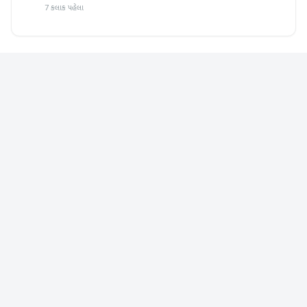
7 કલાક પહેલા