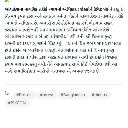
બાંગ્લાદેશના નાગરિક તરીકે ન્યાયનો અધિકાર : ઇસ્કોને ટ્વિટ
ઇસ્કોને કહ્યું કે
ચિન્મય કૃષ્ણ દાસ અને સનાતન ધર્મના લોકોને બાંગ્લાદેશના નાગરિક તરીકે
ન્યાયનો અધિકાર છે. અમારી સાથે કોઈપણ પ્રકારનો ભેદભાવ સહન
કરવામાં આવશે નહીં. આ સમયગાળા દરમિયાન ઈસ્કોન બાંગ્લાદેશે
બાંગ્લાદેશ સરકાર પાસે ત્રણ માંગણીઓ કરી હતી. શ્રી ચિન્મય કૃષ્ણ
દાસની ધરપકડ પર, ઇસ્કોને ટ્વિટ કર્યું - "અમને ચિંતાજનક સમાચાર મળ્યા
છે કે ઇસ્કોન બાંગ્લાદેશના અગ્રણી નેતાઓમાંના એક શ્રી ચિન્મય કૃષ્ણ
દાસની ઢાકા પોલીસ દ્વારા અટકાયત કરવામાં આવી છે. ઇસ્કોન વિશ્વમાં
ક્યાંય પણ કામ કરતું નથી. તેને આતંકવાદ સાથે કોઈ લેવાદેવા નથી આ
અંગે પાયાવિહોણા આરોપો લગાવવા એ અપમાનજનક છે.
ટેગ્સ:
#
Protest
#
arrest
#
Bangladesh
#
Hindus
#
ISKCON