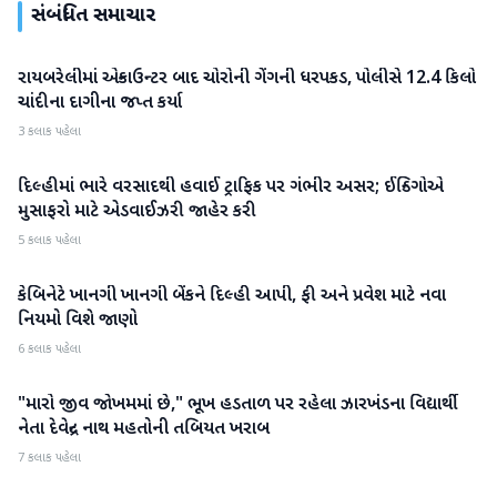
સંબંધિત સમાચાર
રાયબરેલીમાં એન્કાઉન્ટર બાદ ચોરોની ગેંગની ધરપકડ, પોલીસે 12.4 કિલો
રાષ્ટ્રીય
ચાંદીના દાગીના જપ્ત કર્યા
3 કલાક પહેલા
દિલ્હીમાં ભારે વરસાદથી હવાઈ ટ્રાફિક પર ગંભીર અસર; ઈન્ડિગોએ
રાષ્ટ્રીય
મુસાફરો માટે એડવાઈઝરી જાહેર કરી
5 કલાક પહેલા
કેબિનેટે ખાનગી ખાનગી બેંકને દિલ્હી આપી, ફી અને પ્રવેશ માટે નવા
રાષ્ટ્રીય
નિયમો વિશે જાણો
6 કલાક પહેલા
"મારો જીવ જોખમમાં છે," ભૂખ હડતાળ પર રહેલા ઝારખંડના વિદ્યાર્થી
રાષ્ટ્રીય
નેતા દેવેન્દ્ર નાથ મહતોની તબિયત ખરાબ
7 કલાક પહેલા