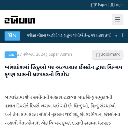
E-Paper
|
Login
-NET પરીક્ષા લીકના આરોપો પર રાહુલ ગાંધીએ કેન્દ્ર પર પ્રહાર કર્યા
બ્રેકિંગ
●
હિંમતનગરમાં 
27 નવેમ્બર, 2024
|
Super Admin
Bookmark
રાષ્ટ્રીય
બાંગ્લાદેશમાં હિંદુઓ પર અત્યાચાર ઈસ્કોન દ્વારા ચિન્મય
કૃષ્ણ દાસની ધરપકડનો વિરોધ
બાંગ્લાદેશમાં શેખ હસીનાની સરકાર હટાવ્યા બાદ હિન્દુ સમુદાયની
હાલત દિવસેને દિવસે ખરાબ થઈ રહી છે. હિન્દુઓ, હિન્દુ સંસ્થાઓ
અને તેમાં કામ કરતા લોકોને નુકસાન થઈ રહ્યું છે. દરમિયાન, ઇસ્કોનના
અગ્રણી નેતાઓમાંના એક ચિન્મય કૃષ્ણ દાસની ઢાકામાં ધરપકડ