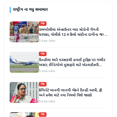
રાષ્ટ્રીય
ના વધુ સમાચાર
રાષ્ટ્રીય
રાયબરેલીમાં એન્કાઉન્ટર બાદ ચોરોની ગેંગની
ધરપકડ, પોલીસે 12.4 કિલો ચાંદીના દાગીના જપ્ત
કર્યા
3 કલાક પહેલા
રાષ્ટ્રીય
દિલ્હીમાં ભારે વરસાદથી હવાઈ ટ્રાફિક પર ગંભીર
અસર; ઈન્ડિગોએ મુસાફરો માટે એડવાઈઝરી
જાહેર કરી
5 કલાક પહેલા
રાષ્ટ્રીય
કેબિનેટે ખાનગી ખાનગી બેંકને દિલ્હી આપી, ફી
અને પ્રવેશ માટે નવા નિયમો વિશે જાણો
6 કલાક પહેલા
રાષ્ટ્રીય