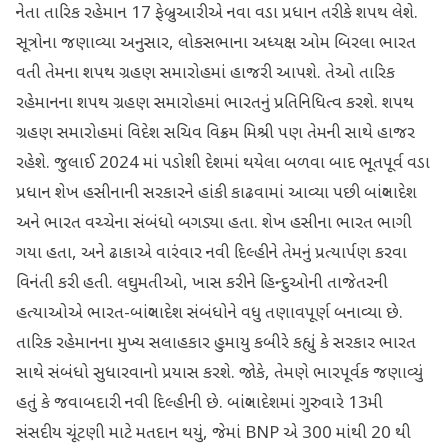
નેતા તારિક રહેમાન 17 ફેબ્રુઆરીએ નવા વડા પ્રધાન તરીકે શપથ લેશે.
સૂત્રોના જણાવ્યા અનુસાર, લોકસભાના અધ્યક્ષ ઓમ બિરલા ભારત
વતી તેમના શપથ ગ્રહણ સમારોહમાં હાજરી આપશે. તેઓ તારિક
રહેમાનના શપથ ગ્રહણ સમારોહમાં ભારતનું પ્રતિનિધિત્વ કરશે. શપથ
ગ્રહણ સમારોહમાં વિદેશ સચિવ વિક્રમ મિશ્રી પણ તેમની સાથે હાજર
રહેશે. જુલાઈ 2024 માં પડોશી દેશમાં થયેલા બળવા બાદ ભૂતપૂર્વ વડા
પ્રધાન શેખ હસીનાની સરકારને હાંકી કાઢવામાં આવ્યા પછી બાંગ્લાદેશ
અને ભારત વચ્ચેના સંબંધો બગડ્યા હતા. શેખ હસીના ભારત ભાગી
ગયા હતા, અને ઢાકાએ વારંવાર નવી દિલ્હીને તેમનું પ્રત્યાર્પણ કરવા
વિનંતી કરી હતી. લઘુમતીઓ, ખાસ કરીને હિન્દુઓની તાજેતરની
હત્યાઓએ ભારત-બાંગ્લાદેશ સંબંધોને વધુ તણાવપૂર્ણ બનાવ્યા છે.
તારિક રહેમાનના મુખ્ય સલાહકાર હુમાયુ કબીરે કહ્યું કે સરકાર ભારત
સાથે સંબંધો સુધારવાનો પ્રયાસ કરશે. જોકે, તેમણે ભારપૂર્વક જણાવ્યું
હતું કે જવાબદારી નવી દિલ્હીની છે. બાંગ્લાદેશમાં ગુરુવારે 13મી
સંસદીય ચૂંટણી માટે મતદાન થયું, જેમાં BNP એ 300 માંથી 20 થી