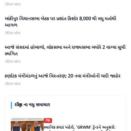
3 દિવસ પહેલા
બાંકીપુર વિધાનસભા બેઠક પર પ્રશાંત કિશોર 8,000 થી વધુ મતોથી
રાષ્ટ્રીય
આગળ
3 દિવસ પહેલા
આજે સંસદમાં હોબાળો, લોકસભા અને રાજ્યસભા બપોરે 2 વાગ્યા સુધી
રાષ્ટ્રીય
સ્થગિત
3 દિવસ પહેલા
કર્ણાટક મંત્રીમંડળનું આજે વિસ્તરણ; 20 નવા મંત્રીઓની યાદી જાહેર
રાષ્ટ્રીય
3 દિવસ પહેલા
રાષ્ટ્રીય
ના વધુ સમાચાર
રાષ્ટ્રીય
સ્થાનિક કપડાં પહેરો, 'GRWM' ટ્રેન્ડને અનુસરો: