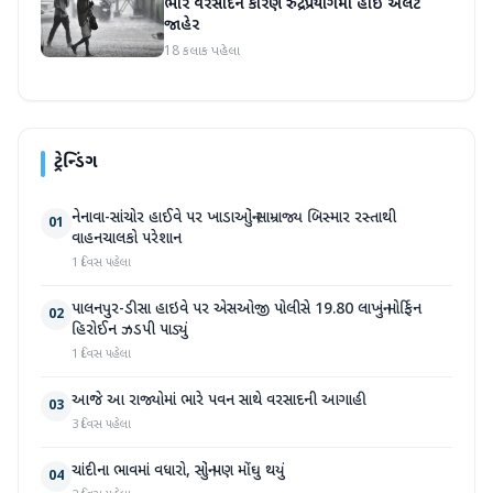
ભારે વરસાદને કારણે રુદ્રપ્રયાગમાં હાઇ એલર્ટ
જાહેર
18 કલાક પહેલા
ટ્રેન્ડિંગ
નેનાવા-સાંચોર હાઈવે પર ખાડાઓનું સામ્રાજ્ય બિસ્માર રસ્તાથી
01
વાહનચાલકો પરેશાન
1 દિવસ પહેલા
પાલનપુર-ડીસા હાઇવે પર એસઓજી પોલીસે 19.80 લાખનું મોર્ફિન
02
હિરોઈન ઝડપી પાડ્યું
1 દિવસ પહેલા
આજે આ રાજ્યોમાં ભારે પવન સાથે વરસાદની આગાહી
03
3 દિવસ પહેલા
ચાંદીના ભાવમાં વધારો, સોનું પણ મોંઘુ થયું
04