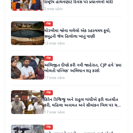
રાષ્ટ્રીય હાથવણાટ દિવસ પર પ્રધાનમંત્રી મોદી
2 કલાક પહેલા
રાષ્ટ્રીય
મોરબીમાં જોવા મળેલો એક રહસ્યમય કૂવો,
સમુદ્રની જેમ હિલોળા ખાતું પાણી
13 કલાક પહેલા
રાષ્ટ્રીય
અભિજીત દીપકે કરી નવી જાહેરાત, CJP હવે 'ક્યા
બોલતી પબ્લિક' અભિયાન શરૂ કરશે
17 કલાક પહેલા
રાષ્ટ્રીય
કિરેન રિજિજુ અને રાહુલ ગાંધીએ ફરી વાતચીત
કરી, મહિલા અનામત અને સીમાંકન બિલ પર ચર્ચા
કરી
17 કલાક પહેલા
રાષ્ટ્રીય