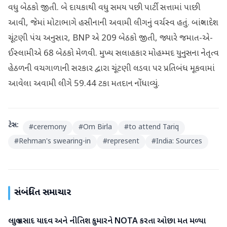
વધુ બેઠકો જીતી. બે દાયકાથી વધુ સમય પછી પાર્ટી સત્તામાં પાછી
આવી, જેમાં મોટાભાગે હસીનાની અવામી લીગનું વર્ચસ્વ હતું. બાંગ્લાદેશ
ચૂંટણી પંચ અનુસાર, BNP એ 209 બેઠકો જીતી, જ્યારે જમાત-એ-
ઈસ્લામીએ 68 બેઠકો મેળવી. મુખ્ય સલાહકાર મોહમ્મદ યુનુસના નેતૃત્વ
હેઠળની વચગાળાની સરકાર દ્વારા ચૂંટણી લડવા પર પ્રતિબંધ મૂકવામાં
આવેલા અવામી લીગે 59.44 ટકા મતદાન નોંધાવ્યું.
ટેગ્સ:
#
ceremony
#
Om Birla
#
to attend Tariq
#
Rehman's swearing-in
#
represent
#
India: Sources
સંબંધિત સમાચાર
લાલુ પ્રસાદ યાદવ અને નીતિશ કુમારને NOTA કરતા ઓછા મત મળ્યા
રાષ્ટ્રીય