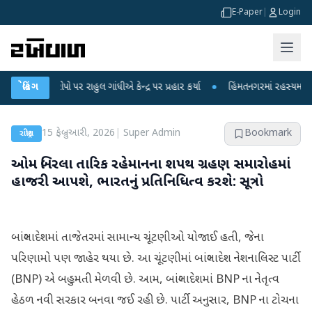
E-Paper
|
Login
ોપો પર રાહુલ ગાંધીએ કેન્દ્ર પર પ્રહાર કર્યા
બ્રેકિંગ
●
હિંમતનગરમાં રહસ્યમય વાયરસ કે ચા
15 ફેબ્રુઆરી, 2026
|
Super Admin
Bookmark
રાષ્ટ્રીય
ઓમ બિરલા તારિક રહેમાનના શપથ ગ્રહણ સમારોહમાં
હાજરી આપશે, ભારતનું પ્રતિનિધિત્વ કરશે: સૂત્રો
બાંગ્લાદેશમાં તાજેતરમાં સામાન્ય ચૂંટણીઓ યોજાઈ હતી, જેના
પરિણામો પણ જાહેર થયા છે. આ ચૂંટણીમાં બાંગ્લાદેશ નેશનાલિસ્ટ પાર્ટી
(BNP) એ બહુમતી મેળવી છે. આમ, બાંગ્લાદેશમાં BNP ના નેતૃત્વ
હેઠળ નવી સરકાર બનવા જઈ રહી છે. પાર્ટી અનુસાર, BNP ના ટોચના