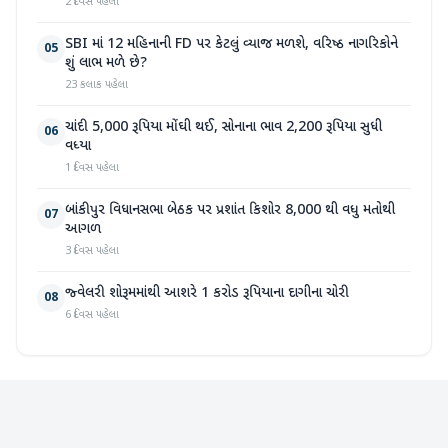
2 દિવસ પહેલા
SBI માં 12 મહિનાની FD પર કેટલું વ્યાજ મળશે, વરિષ્ઠ નાગરિકોને
05
શું લાભ મળે છે?
23 કલાક પહેલા
ચાંદી 5,000 રૂપિયા મોંઘી થઈ, સોનાના ભાવ 2,200 રૂપિયા સુધી
06
વધ્યા
1 દિવસ પહેલા
બાંકીપુર વિધાનસભા બેઠક પર પ્રશાંત કિશોર 8,000 થી વધુ મતોથી
07
આગળ
3 દિવસ પહેલા
જ્વેલરી શોરૂમમાંથી આશરે 1 કરોડ રૂપિયાના દાગીના ચોરી
08
6 દિવસ પહેલા