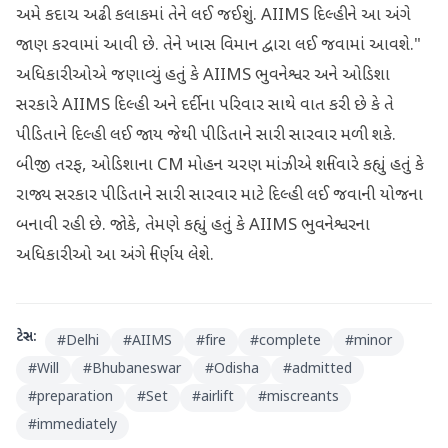
અમે કદાચ અઢી કલાકમાં તેને લઈ જઈશું. AIIMS દિલ્હીને આ અંગે
જાણ કરવામાં આવી છે. તેને ખાસ વિમાન દ્વારા લઈ જવામાં આવશે."
અધિકારીઓએ જણાવ્યું હતું કે AIIMS ભુવનેશ્વર અને ઓડિશા
સરકારે AIIMS દિલ્હી અને દર્દીના પરિવાર સાથે વાત કરી છે કે તે
પીડિતાને દિલ્હી લઈ જાય જેથી પીડિતાને સારી સારવાર મળી શકે.
બીજી તરફ, ઓડિશાના CM મોહન ચરણ માંઝીએ શનિવારે કહ્યું હતું કે
રાજ્ય સરકાર પીડિતાને સારી સારવાર માટે દિલ્હી લઈ જવાની યોજના
બનાવી રહી છે. જોકે, તેમણે કહ્યું હતું કે AIIMS ભુવનેશ્વરના
અધિકારીઓ આ અંગે નિર્ણય લેશે.
ટેગ્સ:
#
Delhi
#
AIIMS
#
fire
#
complete
#
minor
#
Will
#
Bhubaneswar
#
Odisha
#
admitted
#
preparation
#
Set
#
airlift
#
miscreants
#
immediately