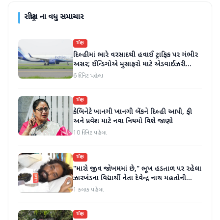
રાષ્ટ્રીય
ના વધુ સમાચાર
રાષ્ટ્રીય
દિલ્હીમાં ભારે વરસાદથી હવાઈ ટ્રાફિક પર ગંભીર
અસર; ઈન્ડિગોએ મુસાફરો માટે એડવાઈઝરી
જાહેર કરી
6 મિનિટ પહેલા
રાષ્ટ્રીય
કેબિનેટે ખાનગી ખાનગી બેંકને દિલ્હી આપી, ફી
અને પ્રવેશ માટે નવા નિયમો વિશે જાણો
10 મિનિટ પહેલા
રાષ્ટ્રીય
"મારો જીવ જોખમમાં છે," ભૂખ હડતાળ પર રહેલા
ઝારખંડના વિદ્યાર્થી નેતા દેવેન્દ્ર નાથ મહતોની
તબિયત ખરાબ
1 કલાક પહેલા
રાષ્ટ્રીય