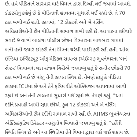
છે. હવે પીડિતાને સારવાર માટે વિમાન દ્વારા દિલ્હી લઈ જવામાં આવશે.
ડોક્ટરોનું કહેવું છે કે પીડિતાની હાલતમાં સુધારો થઈ રહ્યો છે. તે 70
ટકા બળી ગઈ હતી. હાલમાં, 12 ડોકટરો અને બે નર્સિંગ
અધિકારીઓની ટીમ પીડિતાની સંભાળ રાખી રહી છે. આ ઘટના શનિવારે
સવારે 9 વાગ્યે બાલંગા પોલીસ સ્ટેશન વિસ્તારના બાયબાર ગામમાં
બની હતી જ્યારે છોકરી તેના મિત્રના ઘરેથી પાછી ફરી રહી હતી. ઓલ
ઈન્ડિયા ઇન્સ્ટિટ્યૂટ ઓફ મેડિકલ સાયન્સ (એઈમ્સ) ભુવનેશ્વરના 'બર્ન
સેન્ટર' વિભાગના વડા સંજય ગિરીએ જણાવ્યું હતું કે સગીર છોકરી 70
ટકા બળી ગઈ છે પરંતુ તેની હાલત સ્થિર છે. તેમણે કહ્યું કે પીડિતા
હાલમાં ICUમાં છે અને તેને કૃત્રિમ રીતે ઓક્સિજન આપવામાં આવી
રહ્યો છે અને તેની હાલતમાં સુધારો થઈ રહ્યો છે. તેમણે કહ્યું, "અમે
દર્દીને પ્રવાહી આપી રહ્યા છીએ. કુલ 12 ડોકટરો અને બે નર્સિંગ
અધિકારીઓની ટીમ દર્દીની સંભાળ રાખી રહી છે. AIIMS ભુવનેશ્વરના
એક્ઝિક્યુટિવ ડિરેક્ટર આશુતોષ બિશ્વાસે જણાવ્યું હતું કે, "દર્દીની
સ્થિતિ સ્થિર છે અને આ સ્થિતિમાં તેને વિમાન દ્વારા લઈ જઈ શકાય છે.