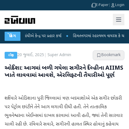
E-Paper
|
Login
 ગાંધીએ કેન્દ્ર પર પ્રહાર કર્યા
બ્રેકિંગ
●
હિંમતનગરમાં રહસ્યમય વાયરસ કે ચાંદીપુરા? 6 
20 જુલાઈ, 2025
|
Super Admin
Bookmark
રાષ્ટ્રીય
ઓડિશા: આગમાં બળી ગયેલા સગીરને દિલ્હીના AIIMS
ખાતે લાવવામાં આવશે, એરલિફ્ટની તૈયારીઓ પૂર્ણ
શનિવારે ઓડિશાના પુરી જિલ્લામાં ત્રણ બદમાશોએ એક સગીર છોકરી
પર પેટ્રોલ છાંટીને તેને આગ લગાવી દીધી હતી. તેને તાત્કાલિક
ભુવનેશ્વરના એઈમ્સમાં દાખલ કરવામાં આવી હતી, જ્યાં તેની સારવાર
ચાલી રહી છે. રવિવારે સવારે, સગીરની હાલત સ્થિર હોવાનું કહેવાય