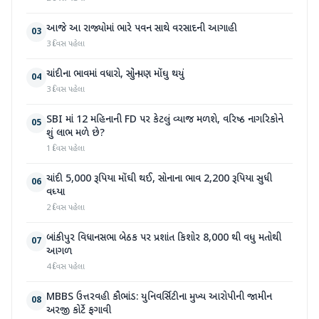
આજે આ રાજ્યોમાં ભારે પવન સાથે વરસાદની આગાહી
03
3 દિવસ પહેલા
ચાંદીના ભાવમાં વધારો, સોનું પણ મોંઘુ થયું
04
3 દિવસ પહેલા
SBI માં 12 મહિનાની FD પર કેટલું વ્યાજ મળશે, વરિષ્ઠ નાગરિકોને
05
શું લાભ મળે છે?
1 દિવસ પહેલા
ચાંદી 5,000 રૂપિયા મોંઘી થઈ, સોનાના ભાવ 2,200 રૂપિયા સુધી
06
વધ્યા
2 દિવસ પહેલા
બાંકીપુર વિધાનસભા બેઠક પર પ્રશાંત કિશોર 8,000 થી વધુ મતોથી
07
આગળ
4 દિવસ પહેલા
MBBS ઉત્તરવહી કૌભાંડ: યુનિવર્સિટીના મુખ્ય આરોપીની જામીન
08
અરજી કોર્ટે ફગાવી