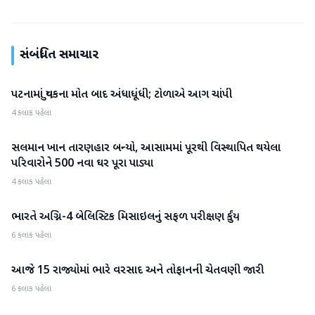
સંબંધિત સમાચાર
પટનામાં યુવકના મોત બાદ અંધાધૂંધી; ટોળાએ આગ ચાંપી
રાષ્ટ્રીય
4 કલાક પહેલા
સલમાન ખાન તારણહાર બન્યો, આસામમાં પૂરથી વિસ્થાપિત થયેલા
રાષ્ટ્રીય
પરિવારોને 500 નવા ઘર પૂરા પાડ્યા
4 કલાક પહેલા
ભારતે અગ્નિ-4 બેલિસ્ટિક મિસાઇલનું સફળ પરીક્ષણ કર્યું
રાષ્ટ્રીય
6 કલાક પહેલા
આજે 15 રાજ્યોમાં ભારે વરસાદ અને તોફાનની ચેતવણી જારી
રાષ્ટ્રીય
6 કલાક પહેલા