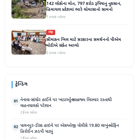
142 લોકોના મોત, 797 કરોડ રૂપિયાનું નુકસાન,
હિમાચલ પ્રદેશમાં ભારે ચોમાસાનો સામનો
1 કલાક પહેલા
રાષ્ટ્રીય
સીમાંકન બિલ માટે સરકારના સમર્થનનો પીએમ
મોદીએ સંકેત આપ્યો
2 કલાક પહેલા
ટ્રેન્ડિંગ
નેનાવા-સાંચોર હાઈવે પર ખાડાઓનું સામ્રાજ્ય બિસ્માર રસ્તાથી
01
વાહનચાલકો પરેશાન
2 દિવસ પહેલા
પાલનપુર-ડીસા હાઇવે પર એસઓજી પોલીસે 19.80 લાખનું મોર્ફિન
02
હિરોઈન ઝડપી પાડ્યું
2 દિવસ પહેલા