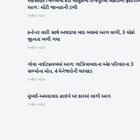
મહેસાણા જિલ્લાના કડી તાલુકાના રાજપુરમાં લાકડાની ફેકટરીમા
મહેસાણા
આગ : મોટી જાનહાની ટળી
4 મહિના પહેલા
કન્ટેનર લારી સાથે અથડાયા બાદ બસમાં આગ લાગી, 3 લોકો
રાષ્ટ્રીય
જીવતા બળી ગયા
6 મહિના પહેલા
ગોવા નાઈટક્લબમાં આગ: ગાઝિયાબાદના એક પરિવારના 3
રાષ્ટ્રીય
સભ્યોના મોત, 4 મેનેજરોની ધરપકડ
8 મહિના પહેલા
મુંબઈ-અમદાવાદ હાઇવે પર કારમાં લાગી આગ
રાષ્ટ્રીય
9 મહિના પહેલા