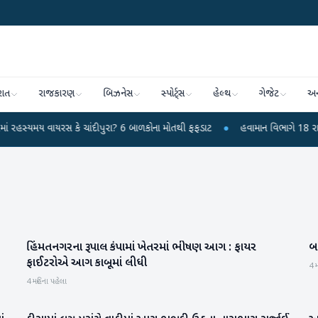
રાત
રાજકારણ
બિઝનેસ
સ્પોર્ટ્સ
હેલ્થ
ગેજેટ
અન
વાયરસ કે ચાંદીપુરા? 6 બાળકોના મોતથી ફફડાટ
●
હવામાન વિભાગે 18 રાજ્યો માટે ભ
હિંમતનગરના રૂપાલ કંપામાં ખેતરમાં ભીષણ આગ : ફાયર
બ
સાબરકાંઠા
ફાઈટરોએ આગ કાબૂમાં લીધી
4 મ
4 મહિના પહેલા