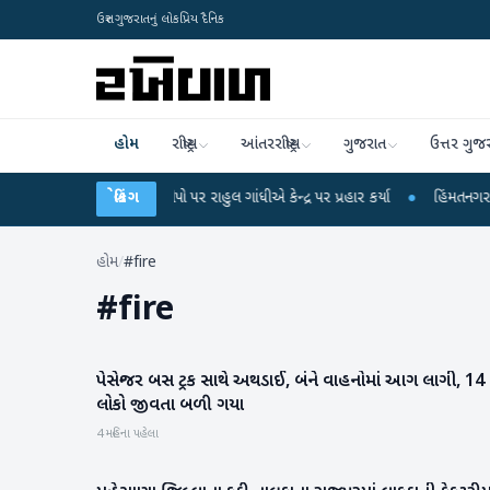
ઉત્તર ગુજરાતનું લોકપ્રિય દૈનિક
હોમ
રાષ્ટ્રીય
આંતરરાષ્ટ્રીય
ગુજરાત
ઉત્તર ગુજ
્ષા લીકના આરોપો પર રાહુલ ગાંધીએ કેન્દ્ર પર પ્રહાર કર્યા
બ્રેકિંગ
●
હિંમતનગરમાં રહસ્યમય 
હોમ
/
#fire
#
fire
પેસેન્જર બસ ટ્રક સાથે અથડાઈ, બંને વાહનોમાં આગ લાગી, 14
રાષ્ટ્રીય
લોકો જીવતા બળી ગયા
4 મહિના પહેલા