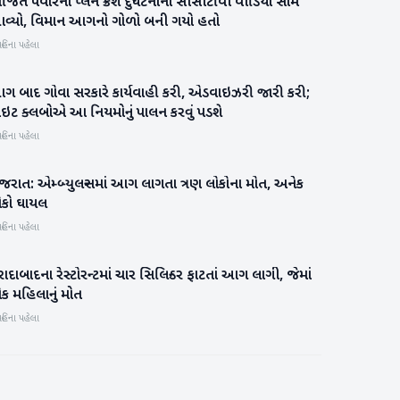
િત પવારના પ્લેન ક્રેશ દુર્ઘટનાનો સીસીટીવી વીડિયો સામે
રાષ્ટ્રીય
વ્યો, વિમાન આગનો ગોળો બની ગયો હતો
હિના પહેલા
ગ બાદ ગોવા સરકારે કાર્યવાહી કરી, એડવાઇઝરી જારી કરી;
રાષ્ટ્રીય
ાઇટ ક્લબોએ આ નિયમોનું પાલન કરવું પડશે
હિના પહેલા
જરાત: એમ્બ્યુલન્સમાં આગ લાગતા ત્રણ લોકોના મોત, અનેક
ગુજરાત
ોકો ઘાયલ
હિના પહેલા
રાદાબાદના રેસ્ટોરન્ટમાં ચાર સિલિન્ડર ફાટતાં આગ લાગી, જેમાં
રાષ્ટ્રીય
ક મહિલાનું મોત
હિના પહેલા