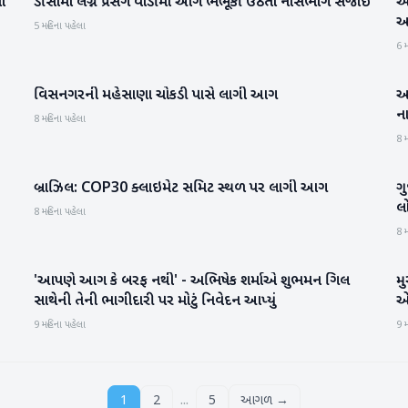
ં
ડીસામાં લગ્ન પ્રસંગે વાડીમાં આગ ભભૂકી ઉઠતા નાસભાગ સર્જાઈ
અજ
બનાસકાંઠા
આ
5 મહિના પહેલા
6 મ
વિસનગરની મહેસાણા ચોકડી પાસે લાગી આગ
આ
મહેસાણા
ન
8 મહિના પહેલા
8 મ
બ્રાઝિલ: COP30 ક્લાઇમેટ સમિટ સ્થળ પર લાગી આગ
ગુ
આંતરરાષ્ટ્રીય
લ
8 મહિના પહેલા
8 મ
'આપણે આગ કે બરફ નથી' - અભિષેક શર્માએ શુભમન ગિલ
મુ
રમતગમત
સાથેની તેની ભાગીદારી પર મોટું નિવેદન આપ્યું
એ
9 મહિના પહેલા
9 મ
...
1
2
5
આગળ →