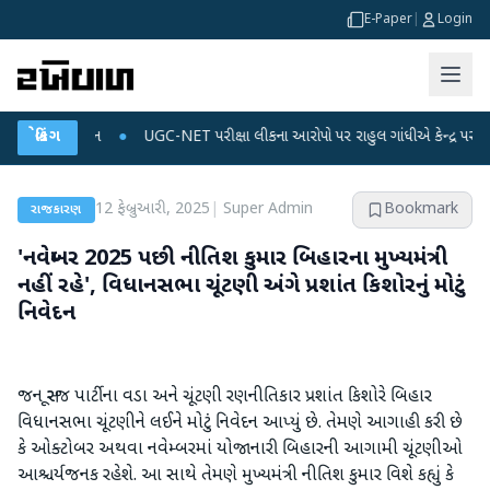
E-Paper
|
Login
ટા પ્લાન
બ્રેકિંગ
●
UGC-NET પરીક્ષા લીકના આરોપો પર રાહુલ ગાંધીએ કેન્દ્ર પર પ્રહાર કર્યા
12 ફેબ્રુઆરી, 2025
|
Super Admin
Bookmark
રાજકારણ
'નવેમ્બર 2025 પછી નીતિશ કુમાર બિહારના મુખ્યમંત્રી
નહીં રહે', વિધાનસભા ચૂંટણી અંગે પ્રશાંત કિશોરનું મોટું
નિવેદન
જન સૂરજ પાર્ટીના વડા અને ચૂંટણી રણનીતિકાર પ્રશાંત કિશોરે બિહાર
વિધાનસભા ચૂંટણીને લઈને મોટું નિવેદન આપ્યું છે. તેમણે આગાહી કરી છે
કે ઓક્ટોબર અથવા નવેમ્બરમાં યોજાનારી બિહારની આગામી ચૂંટણીઓ
આશ્ચર્યજનક રહેશે. આ સાથે તેમણે મુખ્યમંત્રી નીતિશ કુમાર વિશે કહ્યું કે