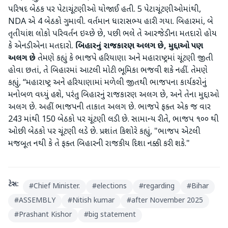
પરિષદ બેઠક પર પેટાચૂંટણીઓ યોજાઈ હતી. 5 પેટાચૂંટણીઓમાંથી,
NDA એ 4 બેઠકો ગુમાવી. વર્તમાન ધારાસભ્ય હારી ગયા. બિહારમાં, બે
તૃતીયાંશ લોકો પરિવર્તન ઇચ્છે છે, પછી ભલે તે આરજેડીના મતદારો હોય
કે એનડીએના મતદારો.
બિહારનું રાજકારણ અલગ છે, મુદ્દાઓ પણ
અલગ છે
તેમણે કહ્યું કે ભાજપે હરિયાણા અને મહારાષ્ટ્રમાં ચૂંટણી જીતી
હોવા છતાં, તે બિહારમાં આટલી મોટી ભૂમિકા ભજવી શકે નહીં. તેમણે
કહ્યું, “મહારાષ્ટ્ર અને હરિયાણામાં મળેલી જીતથી ભાજપના કાર્યકરોનું
મનોબળ વધ્યું હશે, પરંતુ બિહારનું રાજકારણ અલગ છે, અને તેના મુદ્દાઓ
અલગ છે. અહીં ભાજપની તાકાત અલગ છે. ભાજપે ફક્ત એક જ વાર
243 માંથી 150 બેઠકો પર ચૂંટણી લડી છે. સામાન્ય રીતે, ભાજપ ૧૦૦ થી
ઓછી બેઠકો પર ચૂંટણી લડે છે. પ્રશાંત કિશોરે કહ્યું, "ભાજપ એટલી
મજબૂત નથી કે તે ફક્ત બિહારની રાજકીય દિશા નક્કી કરી શકે."
ટેગ્સ:
#
Chief Minister.
#
elections
#
regarding
#
Bihar
#
ASSEMBLY
#
Nitish kumar
#
after November 2025
#
Prashant Kishor
#
big statement