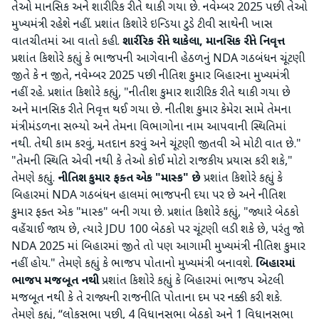
તેઓ માનસિક અને શારીરિક રીતે થાકી ગયા છે. નવેમ્બર 2025 પછી તેઓ
મુખ્યમંત્રી રહેશે નહીં. પ્રશાંત કિશોરે ઇન્ડિયા ટુડે ટીવી સાથેની ખાસ
વાતચીતમાં આ વાતો કહી.
શારીરિક રીતે થાકેલા, માનસિક રીતે નિવૃત્ત
પ્રશાંત કિશોરે કહ્યું કે ભાજપની આગેવાની હેઠળનું NDA ગઠબંધન ચૂંટણી
જીતે કે ન જીતે, નવેમ્બર 2025 પછી નીતિશ કુમાર બિહારના મુખ્યમંત્રી
નહીં રહે. પ્રશાંત કિશોરે કહ્યું, "નીતીશ કુમાર શારીરિક રીતે થાકી ગયા છે
અને માનસિક રીતે નિવૃત્ત થઈ ગયા છે. નીતીશ કુમાર કેમેરા સામે તેમના
મંત્રીમંડળના સભ્યો અને તેમના વિભાગોના નામ આપવાની સ્થિતિમાં
નથી. તેથી કામ કરવું, મતદાન કરવું અને ચૂંટણી જીતવી એ મોટી વાત છે."
"તેમની સ્થિતિ એવી નથી કે તેઓ કોઈ મોટો રાજકીય પ્રયાસ કરી શકે,"
તેમણે કહ્યું.
નીતિશ કુમાર ફક્ત એક "માસ્ક" છે
પ્રશાંત કિશોરે કહ્યું કે
બિહારમાં NDA ગઠબંધન હાલમાં ભાજપની દયા પર છે અને નીતિશ
કુમાર ફક્ત એક "માસ્ક" બની ગયા છે. પ્રશાંત કિશોરે કહ્યું, "જ્યારે બેઠકો
વહેંચાઈ જાય છે, ત્યારે JDU 100 બેઠકો પર ચૂંટણી લડી શકે છે, પરંતુ જો
NDA 2025 માં બિહારમાં જીતે તો પણ આગામી મુખ્યમંત્રી નીતિશ કુમાર
નહીં હોય." તેમણે કહ્યું કે ભાજપ પોતાનો મુખ્યમંત્રી બનાવશે.
બિહારમાં
ભાજપ મજબૂત નથી
પ્રશાંત કિશોરે કહ્યું કે બિહારમાં ભાજપ એટલી
મજબૂત નથી કે તે રાજ્યની રાજનીતિ પોતાના દમ પર નક્કી કરી શકે.
તેમણે કહ્યું, “લોકસભા પછી, 4 વિધાનસભા બેઠકો અને 1 વિધાનસભા