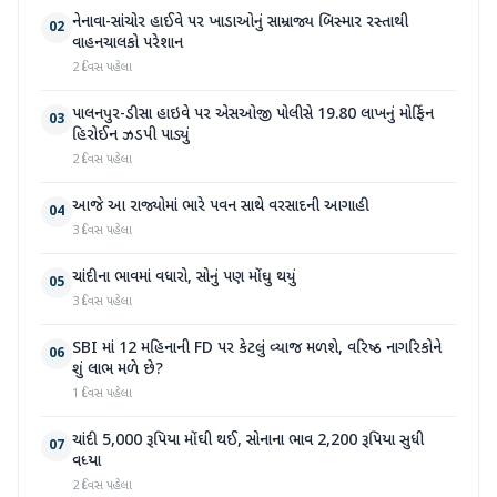
નેનાવા-સાંચોર હાઈવે પર ખાડાઓનું સામ્રાજ્ય બિસ્માર રસ્તાથી
02
વાહનચાલકો પરેશાન
2 દિવસ પહેલા
પાલનપુર-ડીસા હાઇવે પર એસઓજી પોલીસે 19.80 લાખનું મોર્ફિન
03
હિરોઈન ઝડપી પાડ્યું
2 દિવસ પહેલા
આજે આ રાજ્યોમાં ભારે પવન સાથે વરસાદની આગાહી
04
3 દિવસ પહેલા
ચાંદીના ભાવમાં વધારો, સોનું પણ મોંઘુ થયું
05
3 દિવસ પહેલા
SBI માં 12 મહિનાની FD પર કેટલું વ્યાજ મળશે, વરિષ્ઠ નાગરિકોને
06
શું લાભ મળે છે?
1 દિવસ પહેલા
ચાંદી 5,000 રૂપિયા મોંઘી થઈ, સોનાના ભાવ 2,200 રૂપિયા સુધી
07
વધ્યા
2 દિવસ પહેલા