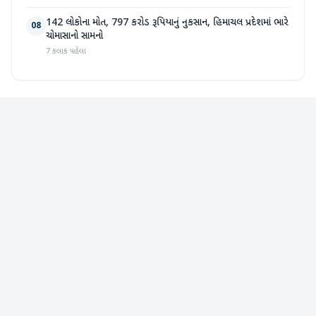
142 લોકોના મોત, 797 કરોડ રૂપિયાનું નુકસાન, હિમાચલ પ્રદેશમાં ભારે
08
ચોમાસાનો સામનો
7 કલાક પહેલા