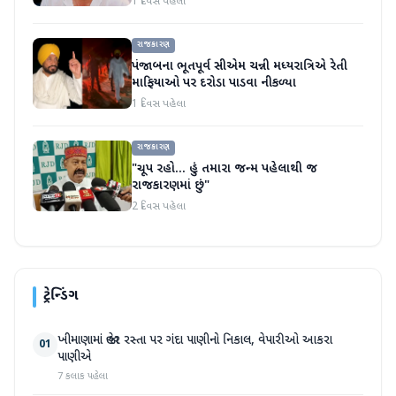
1 દિવસ પહેલા
રાજકારણ
પંજાબના ભૂતપૂર્વ સીએમ ચન્ની મધ્યરાત્રિએ રેતી
માફિયાઓ પર દરોડા પાડવા નીકળ્યા
1 દિવસ પહેલા
રાજકારણ
"ચૂપ રહો... હું તમારા જન્મ પહેલાથી જ
રાજકારણમાં છું"
2 દિવસ પહેલા
ટ્રેન્ડિંગ
ખીમાણામાં જાહેર રસ્તા પર ગંદા પાણીનો નિકાલ, વેપારીઓ આકરા
01
પાણીએ
7 કલાક પહેલા