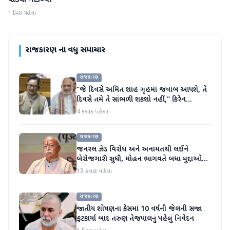
પાડવા નીકળ્યા
1 દિવસ પહેલા
રાજકારણ
ના વધુ સમાચાર
રાજકારણ
"જે દિવસે અમિત શાહ ગૃહમાં જવાબ આપશે, તે
દિવસે તમે તે સાંભળી શકશો નહીં," કિરેન
રિજિજુએ વિપક્ષી પાર્ટીઓ પર પ્રહાર કર્યા
4 કલાક પહેલા
રાજકારણ
જનરલ ઝેડ વિરોધ અને અનામતથી લઈને
બેરોજગારી સુધી, મોહન ભાગવતે બધા મુદ્દાઓ
પર વાત કરી
13 કલાક પહેલા
રાજકારણ
જાતીય શોષણના કેસમાં 10 વર્ષની જેલની સજા
ફટકાર્યા બાદ તરુણ તેજપાલનું પહેલું નિવેદન