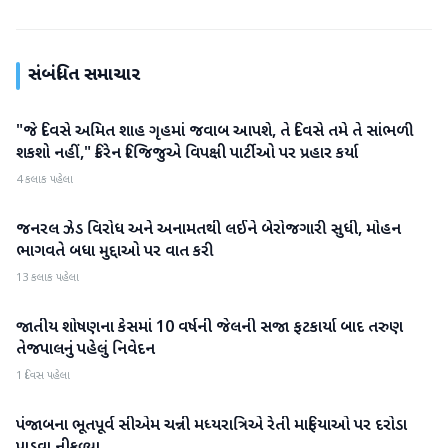
સંબંધિત સમાચાર
"જે દિવસે અમિત શાહ ગૃહમાં જવાબ આપશે, તે દિવસે તમે તે સાંભળી
રાજકારણ
શકશો નહીં," કિરેન રિજિજુએ વિપક્ષી પાર્ટીઓ પર પ્રહાર કર્યા
4 કલાક પહેલા
જનરલ ઝેડ વિરોધ અને અનામતથી લઈને બેરોજગારી સુધી, મોહન
રાજકારણ
ભાગવતે બધા મુદ્દાઓ પર વાત કરી
13 કલાક પહેલા
જાતીય શોષણના કેસમાં 10 વર્ષની જેલની સજા ફટકાર્યા બાદ તરુણ
રાજકારણ
તેજપાલનું પહેલું નિવેદન
1 દિવસ પહેલા
પંજાબના ભૂતપૂર્વ સીએમ ચન્ની મધ્યરાત્રિએ રેતી માફિયાઓ પર દરોડા
રાજકારણ