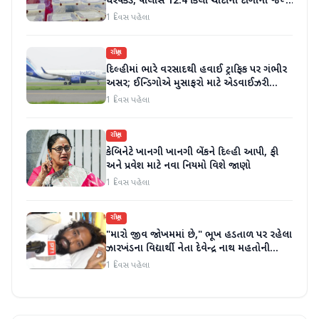
ધરપકડ, પોલીસે 12.4 કિલો ચાંદીના દાગીના જપ્ત
કર્યા
1 દિવસ પહેલા
રાષ્ટ્રીય
દિલ્હીમાં ભારે વરસાદથી હવાઈ ટ્રાફિક પર ગંભીર
અસર; ઈન્ડિગોએ મુસાફરો માટે એડવાઈઝરી
જાહેર કરી
1 દિવસ પહેલા
રાષ્ટ્રીય
કેબિનેટે ખાનગી ખાનગી બેંકને દિલ્હી આપી, ફી
અને પ્રવેશ માટે નવા નિયમો વિશે જાણો
1 દિવસ પહેલા
રાષ્ટ્રીય
"મારો જીવ જોખમમાં છે," ભૂખ હડતાળ પર રહેલા
ઝારખંડના વિદ્યાર્થી નેતા દેવેન્દ્ર નાથ મહતોની
તબિયત ખરાબ
1 દિવસ પહેલા