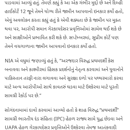
પાડવામાં આવ્યું હતું. તેમણે કહ્યું કે આ એક ગંભીર મુદ્દો છે અને દિલ્હી
હાઈકોર્ટે 12 જૂને તેમને યોગ્ય રીતે જામીન આપવાનો ઇનકાર કર્યો હતો,
એવું અવલોકન કરતા કહ્યું હતું કે એવી શક્યતા છે કે જામીન પર મુક્ત
થવા પર, આરોપી સમાન ગેરકાયદેસર પ્રવૃત્તિઓમાં સામેલ થઈ શકે છે
અને સાક્ષીઓને પ્રભાવિત કરી શકે છે. સપ્ટેમ્બરમાં, સુપ્રીમ કોર્ટે પણ
તેમને વચગાળાના જામીન આપવાનો ઇનકાર કર્યો હતો.
NIA એ વધુમાં જણાવ્યું હતું કે, “અરજદાર વિરુદ્ધ પ્રથમદર્શી કેસ
બનાવવા અને કાશ્મીરમાં હિંસક પ્રદર્શનોનું નેતૃત્વ કરવામાં અને યુવાનોને
પાકિસ્તાન તરફી નારા લગાવવા અને સુરક્ષા દળો પર પથ્થરમારો કરવા
માટે અન્ય આરોપીઓ સાથે કાવતરું ઘડવા માટે ઉશ્કેરવા માટે પૂરતી
સામગ્રી રેકોર્ડ પર છે.”
સોગંદનામામાં દાવો કરવામાં આવ્યો હતો કે શાહ વિરુદ્ધ “પ્રથમદર્શી”
સામગ્રી ભારતીય દંડ સંહિતા (IPC) હેઠળ રાજ્ય સામે યુદ્ધ છેડવા અને
UAPA હેઠળ ગેરકાયદેસર પ્રવૃત્તિઓને ઉશ્કેરવા તેમજ આતંકવાદી