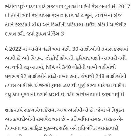
ભંડોળ પૂરું પાડવા માટે સજાપાત્ર ગુનાઓ માટેનો કેસ બનાવે છે. 2017
માં તેમની સામે કેસ દાખલ કરનાર NIA એ 4 જૂન, 2019 ના રોજ
તેમને કસ્ટડીમાં લીધા અને દિલ્હીની પટિયાલા હાઉસ કોર્ટમાં ચાર્જશીટ
દાખલ કરી, જ્યાં ટ્રાયલ પેન્ડિંગ છે.
મે 2022 માં આરોપ નક્કી થયા પછી, 30 સાક્ષીઓની તપાસ કરવામાં
આવી છે અને વિલંબ, જો કોઈ હોય તો, ફરિયાદ પક્ષને આભારી નથી.
આ વર્ષની શરૂઆતમાં, NIA એ 340 લોકોની લાંબી યાદીમાંથી
લગભગ 92 સાક્ષીઓને કાઢી નાખ્યા હતા, જેમાંથી 248 સાક્ષીઓની
તપાસ બાકી છે. એજન્સી ટ્રાયલ ઝડપથી પૂર્ણ કરવા માટે આ યાદીમાં
વધુ કાપ મૂકવાનો ઇરાદો ધરાવે છે, એમ સોગંદનામામાં જણાવાયું છે.
શાહ સાથે સંકળાયેલા કેસમાં અન્ય આરોપીઓ છે, જેમાં બે નિયુક્ત
આતંકવાદીઓનો સમાવેશ થાય છે – પ્રતિબંધિત સંગઠન લશ્કર-એ-
તૈયબાના વડા હાફિઝ મુહમ્મદ સઈદ અને પ્રતિબંધિત આતંકવાદી