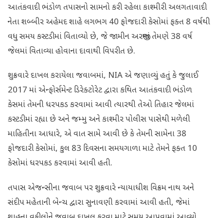
આતંકવાદી ભંડોળ તપાસનો સામનો કરી રહેલા કાશ્મીરી અલગતાવાદી
નેતા શબ્બીર અહેમદ શાહે લગભગ 40 ફોજદારી કેસોમાં ફક્ત 8 વર્ષથી
વધુ સમય કસ્ટડીમાં વિતાવ્યો છે, જે જામીન અરજીમાં તેમણે 38 વર્ષ
જેલમાં વિતાવ્યા હોવાના દાવાથી વિપરીત છે.
શુક્રવારે દાખલ કરાયેલા જવાબમાં, NIA એ જણાવ્યું હતું કે જુલાઈ
2017 માં એન્ફોર્સમેન્ટ ડિરેક્ટોરેટ દ્વારા કથિત આતંકવાદી ભંડોળ
કેસમાં તેમની ધરપકડ કરવામાં આવી ત્યારથી તેઓ તિહાર જેલમાં
કસ્ટડીમાં રહ્યા છે અને જમ્મુ અને કાશ્મીર પોલીસ પાસેથી મળેલી
માહિતીના આધારે, એ વાત સામે આવી છે કે તેમની સામેના 38
ફોજદારી કેસોમાં, કુલ 83 દિવસના સમયગાળા માટે તેમને ફક્ત 10
કેસોમાં ધરપકડ કરવામાં આવી હતી.
તપાસ એજન્સીના જવાબ પર શુક્રવારે ન્યાયાધીશ વિક્રમ નાથ અને
સંદીપ મહેતાની બેન્ચ દ્વારા સુનાવણી કરવામાં આવી હતી, જેમાં
શાહના વકીલોને જવાબ દાખલ કરવા માટે સમય આપવામાં આવ્યો