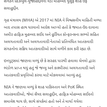
સંગઠન હિઝબુલ-મુજાહિદ્દીનના વડા મોહમ્મદ યુસુફ શાહ ઉર્ફે
સલાહુદ્દીન.
ગૃહ મંત્રાલય (MHA) એ 2017 માં NIA ને વિશ્વસનીય માહિતી મળ્યા
બાદ તપાસ હાથ ધરવાનો આદેશ આપ્યો હતો કે જમાત-ઉદ-દાવાના
અમીર હાફિઝ મુહમ્મદ સઈદ અને હુર્રિયત કોન્ફરન્સના સભ્યો સહિત
અલગતાવાદી અને અલગતાવાદી નેતાઓ પ્રતિબંધિત આતંકવાદી
સંગઠનોના સક્રિય આતંકવાદીઓ સાથે મળીને કામ કરી રહ્યા છે.
ઇનપુટ્સમાં જાણવા મળ્યું છે કે સરહદ પારથી હવાલા ચેનલો દ્વારા
ભંડોળ પ્રાપ્ત થયું હતું જે જમ્મુ અને કાશ્મીરમાં અલગતાવાદી અને
આતંકવાદી પ્રવૃત્તિઓ કરવા માટે મોકલવામાં આવ્યું હતું.
NIA ને જાણવા મળ્યું કે શાહ પાકિસ્તાન અને PoK સ્થિત
આતંકવાદીઓ, જેમાં સૈયદ સલાહુદ્દીન, હાફિઝ મોહમ્મદ સઈદનો
સમાવેશ થાય છે, સાથે સંપર્કમાં હતો અને તે માર્યા ગયેલા