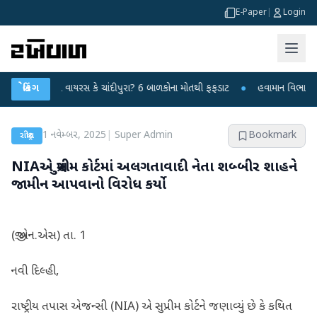
E-Paper
|
Login
 વાયરસ કે ચાંદીપુરા? 6 બાળકોના મોતથી ફફડાટ
બ્રેકિંગ
●
હવામાન વિભાગે 18 રાજ્યો માટે 
1 નવેમ્બર, 2025
|
Super Admin
Bookmark
રાષ્ટ્રીય
NIAએ સુપ્રીમ કોર્ટમાં અલગતાવાદી નેતા શબ્બીર શાહને
જામીન આપવાનો વિરોધ કર્યો
(જી.એન.એસ) તા. 1
નવી દિલ્હી,
રાષ્ટ્રીય તપાસ એજન્સી (NIA) એ સુપ્રીમ કોર્ટને જણાવ્યું છે કે કથિત