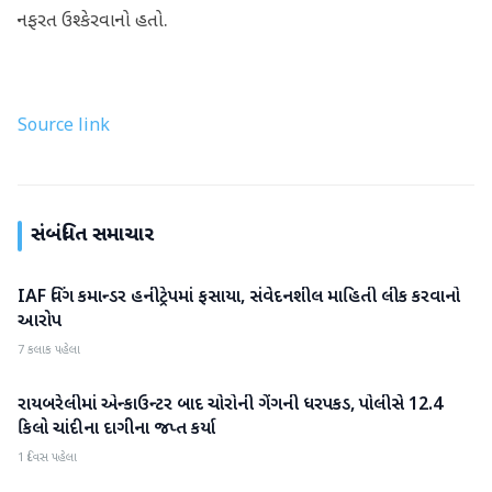
નફરત ઉશ્કેરવાનો હતો.
Source link
સંબંધિત સમાચાર
IAF વિંગ કમાન્ડર હનીટ્રેપમાં ફસાયા, સંવેદનશીલ માહિતી લીક કરવાનો
રાષ્ટ્રીય
આરોપ
7 કલાક પહેલા
રાયબરેલીમાં એન્કાઉન્ટર બાદ ચોરોની ગેંગની ધરપકડ, પોલીસે 12.4
રાષ્ટ્રીય
કિલો ચાંદીના દાગીના જપ્ત કર્યા
1 દિવસ પહેલા