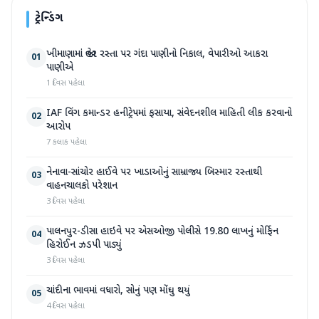
ટ્રેન્ડિંગ
ખીમાણામાં જાહેર રસ્તા પર ગંદા પાણીનો નિકાલ, વેપારીઓ આકરા
01
પાણીએ
1 દિવસ પહેલા
IAF વિંગ કમાન્ડર હનીટ્રેપમાં ફસાયા, સંવેદનશીલ માહિતી લીક કરવાનો
02
આરોપ
7 કલાક પહેલા
નેનાવા-સાંચોર હાઈવે પર ખાડાઓનું સામ્રાજ્ય બિસ્માર રસ્તાથી
03
વાહનચાલકો પરેશાન
3 દિવસ પહેલા
પાલનપુર-ડીસા હાઇવે પર એસઓજી પોલીસે 19.80 લાખનું મોર્ફિન
04
હિરોઈન ઝડપી પાડ્યું
3 દિવસ પહેલા
ચાંદીના ભાવમાં વધારો, સોનું પણ મોંઘુ થયું
05
4 દિવસ પહેલા