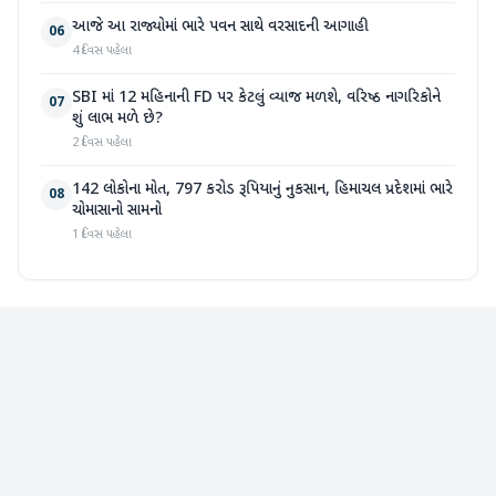
આજે આ રાજ્યોમાં ભારે પવન સાથે વરસાદની આગાહી
06
4 દિવસ પહેલા
SBI માં 12 મહિનાની FD પર કેટલું વ્યાજ મળશે, વરિષ્ઠ નાગરિકોને
07
શું લાભ મળે છે?
2 દિવસ પહેલા
142 લોકોના મોત, 797 કરોડ રૂપિયાનું નુકસાન, હિમાચલ પ્રદેશમાં ભારે
08
ચોમાસાનો સામનો
1 દિવસ પહેલા