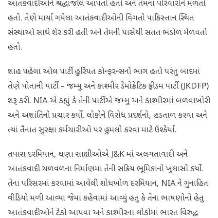
આતંકવાદીઓને શ્રદ્ધાંજલિ આપતો હતો અને તેમના પરિવારોને મળતો
હતો. તેણે માર્યા ગયેલા આતંકવાદીઓની વિગતો પાકિસ્તાન સ્થિત
સંસ્થાઓ સાથે શેર કરી હતી અને તેમની પાસેથી સતત ભંડોળ મેળવતો
હતો.
શાહ પહેલા ઓલ પાર્ટી હુર્રિયત કોન્ફરન્સનો ભાગ હતો પરંતુ બાદમાં
તેણે પોતાની પાર્ટી – જમ્મુ અને કાશ્મીર ડેમોક્રેટિક ફ્રીડમ પાર્ટી (JKDFP)
શરૂ કરી. NIA એ કહ્યું કે તેની પાર્ટીએ જમ્મુ અને કાશ્મીરમાં બળવાખોરી
અને અશાંતિનો પ્રચાર કર્યો, લોકોને વિરોધ પ્રદર્શનો, હડતાળ કરવા અને
ત્યાં તૈનાત સુરક્ષા કર્મચારીઓ પર હુમલો કરવા માટે ઉશ્કેર્યા.
તપાસ દરમિયાન, ઘણા સાક્ષીઓએ J&K માં અલગતાવાદી અને
આતંકવાદી ચળવળના નિર્માણમાં તેની સક્રિય ભૂમિકાનો ખુલાસો કર્યો.
તેના પરિસરમાં કરવામાં આવેલી શોધખોળ દરમિયાન, NIA ને ગુનાહિત
વીડિયો મળી આવ્યા જેમાં કહેવામાં આવ્યું હતું કે તેના ભાષણોનો હેતુ
આતંકવાદીઓને ટેકો આપવા અને કાશ્મીરના લોકોમાં ભારત વિરુદ્ધ