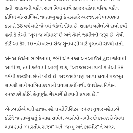
હતો. શાહ વતી વકીલ સત્ય મિત્રા સાથે હાજર રહેલા વરિષ્ઠ વકીલ
કોલિન ગોન્સાલ્વિસે જણાવ્યું હતું કે સરકારે અરજદારને ભાષણના
કારણે 38 વર્ષ માટે જેલમાં ધકેલી દીધા છે. શાહના વકીલોએ દાવો કર્યો
હતો કે તેઓ “ખૂબ જ બીમાર” છે અને તેમને જામીનની જરૂર છે, તેથી
કોર્ટે આ કેસ 10 નવેમ્બરના રોજ સુનાવણી માટે મુલતવી રાખ્યો હતો.
એનઆઈએના સોગંદનામા, જેની એક નકલ એનઆઈએ દ્વારા જોવામાં
આવી છે, તેમાં કહેવામાં આવ્યું છે કે, “અરજદારનો દાવો કે તેઓ 38
વર્ષથી કસ્ટડીમાં છે તે ખોટો છે. અરજદારે પણ આવા દાવાને મજબૂત
સામગ્રી સાથે સાબિત કરવાનો પ્રયાસ કર્યો નથી. ઉપરોક્ત નિવેદન
સ્પષ્ટપણે કોર્ટને હેતુપૂર્વક ગેરમાર્ગે દોરવાનો પ્રયાસ છે.”
એનઆઈએ વતી હાજર રહેલા સોલિસિટર જનરલ તુષાર મહેતાએ
કોર્ટને જણાવ્યું હતું કે શાહ સામેના આરોપો ગંભીર છે કારણ કે તેમના
ભાષણમાં “ભારતીય રાજ્ય” અને “જમ્મુ અને કાશ્મીર” ને અલગ