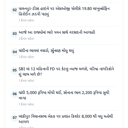
પાલનપુર-ડીસા હાઇવે પર એસઓજી પોલીસે 19.80 લાખનું મોર્ફિન
02
હિરોઈન ઝડપી પાડ્યું
1 દિવસ પહેલા
આજે આ રાજ્યોમાં ભારે પવન સાથે વરસાદની આગાહી
03
3 દિવસ પહેલા
ચાંદીના ભાવમાં વધારો, સોનું પણ મોંઘુ થયું
04
2 દિવસ પહેલા
SBI માં 12 મહિનાની FD પર કેટલું વ્યાજ મળશે, વરિષ્ઠ નાગરિકોને
05
શું લાભ મળે છે?
1 દિવસ પહેલા
ચાંદી 5,000 રૂપિયા મોંઘી થઈ, સોનાના ભાવ 2,200 રૂપિયા સુધી
06
વધ્યા
1 દિવસ પહેલા
બાંકીપુર વિધાનસભા બેઠક પર પ્રશાંત કિશોર 8,000 થી વધુ મતોથી
07
આગળ