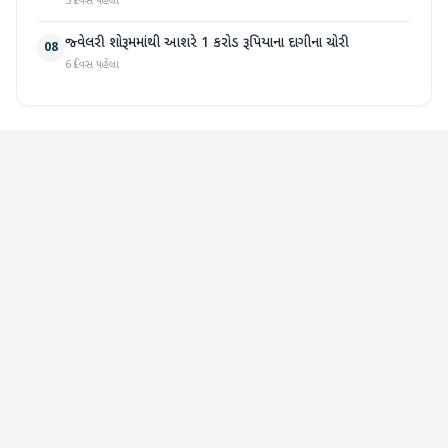
3 દિવસ પહેલા
જ્વેલરી શોરૂમમાંથી આશરે 1 કરોડ રૂપિયાના દાગીના ચોરી
08
6 દિવસ પહેલા