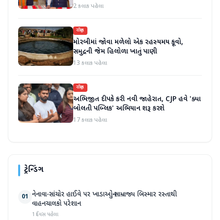
2 કલાક પહેલા
રાષ્ટ્રીય
મોરબીમાં જોવા મળેલો એક રહસ્યમય કૂવો,
સમુદ્રની જેમ હિલોળા ખાતું પાણી
13 કલાક પહેલા
રાષ્ટ્રીય
અભિજીત દીપકે કરી નવી જાહેરાત, CJP હવે 'ક્યા
બોલતી પબ્લિક' અભિયાન શરૂ કરશે
17 કલાક પહેલા
ટ્રેન્ડિંગ
નેનાવા-સાંચોર હાઈવે પર ખાડાઓનું સામ્રાજ્ય બિસ્માર રસ્તાથી
01
વાહનચાલકો પરેશાન
1 દિવસ પહેલા