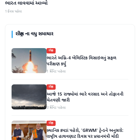
ભારત લાવવામાં આવ્યો
1 દિવસ પહેલા
રાષ્ટ્રીય
ના વધુ સમાચાર
રાષ્ટ્રીય
ભારતે અગ્નિ-4 બેલિસ્ટિક મિસાઇલનું સફળ
પરીક્ષણ કર્યું
1 મિનિટ પહેલા
રાષ્ટ્રીય
આજે 15 રાજ્યોમાં ભારે વરસાદ અને તોફાનની
ચેતવણી જારી
3 મિનિટ પહેલા
રાષ્ટ્રીય
સ્થાનિક કપડાં પહેરો, 'GRWM' ટ્રેન્ડને અનુસરો:
રાષ્ટ્રીય હાથવણાટ દિવસ પર પ્રધાનમંત્રી મોદી