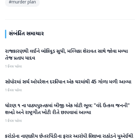
#
murder plan
સંબંધિત સમાચાર
રાજકારણથી લઈને બોલિવૂડ સુધી, મલ્લિકા શેરાવત સાથે જોવા મળ્યા
રાષ્ટ્રીય
તેજ પ્રતાપ યાદવ
1 દિવસ પહેલા
સોપોરમાં સર્ચ ઓપરેશન દરમિયાન એક ઘરમાંથી 45 ગોળા મળી આવ્યા
રાષ્ટ્રીય
1 દિવસ પહેલા
ધોરણ ૧ ના પાઠ્યપુસ્તકમાં બીજી એક મોટી ભૂલ: "વંદે ઉત્કલ જનની"
રાષ્ટ્રીય
શબ્દો અને રાષ્ટ્રગીત ખોટી રીતે છાપવામાં આવ્યા
1 દિવસ પહેલા
કરોડોના નાણાકીય છેતરપિંડીના ફરાર આરોપી વિશાખા રાઠોડને યુએઈથી
રાષ્ટ્રીય