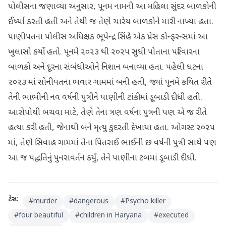
પોલીસના જણાવ્યા અનુસાર, પૂનમ નામની આ મહિલા સુંદર બાળકોની
ઈર્ષ્યા કરતી હતી અને તેથી જ તેણે ચારેય બાળકોને મારી નાખ્યા હતા.
પાણીપતના પોલીસ અધિક્ષક ભૂપેન્દ્ર સિંહે એક પ્રેસ કોન્ફરન્સમાં આ
ખુલાસો કર્યો હતો. પૂનમે ૨૦૨૩ થી ૨૦૨૫ સુધી પોતાના પરિવારના
બાળકો અને દૂરના સંબંધીઓને નિશાન બનાવ્યા હતા. પહેલી ઘટના
૨૦૨૩ માં સોનીપતના ભવાર ગામમાં બની હતી, જ્યાં પૂનમે કથિત રીતે
તેની ભાભીની નવ વર્ષની પુત્રીને પાણીની ટાંકીમાં ડૂબાડી દીધી હતી.
આરોપોથી બચવા માટે, તેણે તેના ત્રણ વર્ષના પુત્રની પણ એ જ રીતે
હત્યા કરી હતી, જેનાથી બંને મૃત્યુ કુદરતી દેખાયા હતા. ઓગસ્ટ ૨૦૨૫
માં, તેણે સિવાહ ગામમાં તેના પિતરાઈ ભાઈની છ વર્ષની પુત્રી સાથે પણ
આ જ પદ્ધતિનું પુનરાવર્તન કર્યું, તેને પાણીના ટબમાં ડૂબાડી દીધી.
ટેગ્સ:
#
murder
#
dangerous
#
Psycho killer
#
four beautiful
#
children in Haryana
#
executed