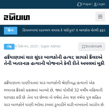
E-Paper
|
Login
ા
●
બ્રેકિંગ
હિંમતનગરમાં રહસ્યમય વાયરસ કે ચાંદીપુરા? 6 બાળકોના મોતથી ફફડાટ
●
હવ
4 ડિસેમ્બર, 2025
|
Super Admin
Bookmark
રાષ્ટ્રીય
હરિયાણામાં ચાર સુંદર બાળકોની હત્યા; સાયકો કિલરએ
તેની ખતરનાક હત્યાની યોજનાને કેવી રીતે અમલમાં મૂકી
હરિયાણાના પાણીપતમાં ચાર બાળકોની શ્રેણીબદ્ધ હત્યાનો એક
ભયાનક કિસ્સો પ્રકાશમાં આવ્યો છે, જ્યાં પોલીસે 32 વર્ષીય મહિલાની
ધરપકડ કરી છે. તેના પર છેલ્લા બે વર્ષમાં તેના ત્રણ વર્ષના પુત્ર સહિત
ચાર બાળકોને પાણી ભરેલા ટબમાં ડુબાડીને મારી નાખવાનો આરોપ છે.