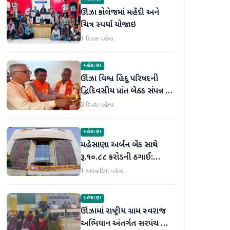
ઊંઝા કોલેજમાં મહેંદી અને
ચિત્ર સ્પર્ધા યોજાઇ
1 દિવસ પહેલા
મહેસાણા
ઊંઝા વિશ્વ હિંદુ પરિષદની
દ્વિદિવસીય પ્રાંત બેઠક સંપન્ન :
250 થી વધુ કાર્યકર્તાઓ
3 દિવસ પહેલા
જોડાયા
મહેસાણા
મહેસાણા અર્બન બેંક સાથે
રૂ.૧૦.૮૮ કરોડની ઠગાઈ:
લોનની મિલકતો પતિ-પત્નીએ
1 અઠવાડિયા પહેલા
વેચી મારી
મહેસાણા
ઊંઝામાં રાષ્ટ્રીય ગ્રામ સ્વરાજ
અભિયાન અંતર્ગત સરપંચ અને