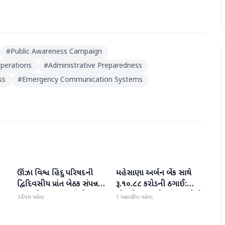
#
Public Awareness Campaign
perations
#
Administrative Preparedness
ss
#
Emergency Communication Systems
ઊંઝા વિશ્વ હિંદુ પરિષદની
મહેસાણા અર્બન બેંક સાથે
મહેસાણા
મહેસાણા
દ્વિદિવસીય પ્રાંત બેઠક સંપન્ન :
રૂ.૧૦.૮૮ કરોડની ઠગાઈ:
250 થી વધુ કાર્યકર્તાઓ
લોનની મિલકતો પતિ-પત્નીએ
3 દિવસ પહેલા
1 અઠવાડિયા પહેલા
જોડાયા
વેચી મારી