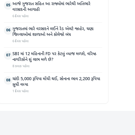
આજે ગુજરાત સહિત આ રાજ્યોમાં ભારેથી અતિભારે
05
વરસાદની આગાહી
6 દિવસ પહેલા
ગુજરાતમાં ભારે વરસાદને લઈને રેડ એલર્ટ જાહેર, ઘણા
06
જિલ્લાઓમાં શાળાઓ અને કોલેજો બંધ
6 દિવસ પહેલા
SBI માં 12 મહિનાની FD પર કેટલું વ્યાજ મળશે, વરિષ્ઠ
07
નાગરિકોને શું લાભ મળે છે?
8 કલાક પહેલા
ચાંદી 5,000 રૂપિયા મોંઘી થઈ, સોનાના ભાવ 2,200 રૂપિયા
08
સુધી વધ્યા
1 દિવસ પહેલા