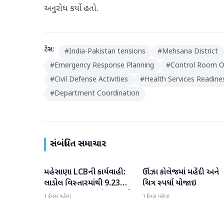
અનુરોધ કર્યો હતો.
ટેગ્સ:
#
India-Pakistan tensions
#
Mehsana District
#
Emergency Response Planning
#
Control Room O
#
Civil Defense Activities
#
Health Services Readine
#
Department Coordination
સંબંધિત સમાચાર
મહેસાણા LCBની કાર્યવાહી:
ઊંઝા કોલેજમાં મહેંદી અને
મહેસાણા
મહેસાણા
લાડોલ વિસ્તારમાંથી 9.23
ચિત્ર સ્પર્ધા યોજાઇ
લાખના મુદ્દામાલ સાથે 2 શખ્સો
1 દિવસ પહેલા
1 દિવસ પહેલા
ઝડપાયા