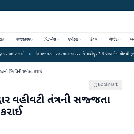
રાત
રાજકારણ
બિઝનેસ
સ્પોર્ટ્સ
હેલ્થ
ગેજેટ
અન
●
હિંમતનગરમાં રહસ્યમય વાયરસ કે ચાંદીપુરા? 6 બાળકોના મોતથી ફફડાટ
●
હવામ
િતની સ્થિતિની સમીક્ષા કરાઈ
Bookmark
વાર વહીવટી તંત્રની સજ્જતા
 કરાઈ