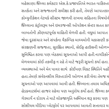
મહેસાણા જિલ્લા કલેકટર એસ.કે.પ્રજાપતિએ ભારત-પાકિસ્તાન 
સતર્કતા અને સજ્જતાની સમીક્ષા કરી હતી, તેમણે આપાતક
કોમ્યુનીકેશન નેટવર્ક સીસ્ટમ જાળવી રાખવા સહિતના વિષયોની સમિ
જિલ્લાના કંટ્રોલરૂમ અને ઇમરજન્સી ઓપરેશન સેન્ટર સતત કાર્ય
બાબતોની ઝીણવટપૂર્વક માહિતી મેળવી હતી. વધુમાં આપાત કા
જેવા દૂરસંચાર અને સંપર્કના વૈકલ્પિક માધ્યમોની ચકાસણી ક
સંરક્ષણની સજ્જતા, સુરક્ષિત સ્થાનો, સેઈફ હાઉસની ઓળખ
સુનિશ્ચિત કરવા પણ બેઠકમાં સૂચનાઓ આપી હતી.નાગરિકોને
મેળવવામાં કોઈ તકલીફ ન રહે તે માટે જરૂરી સૂચનો કર્યા 
વ્યવસ્થાઓ અને મેન પાવર સાથે કોઈપણ વિકટ સ્થિતિને પહોં
હતા.તેમણે સંવેદનશીલ વિસ્તારોની ઓળખ કરી લેવા તેમજ મો
સૂચનાઓ પણ આપવામાં આવી હતી. જિલ્લાના તમામ અધિક
હેડક્વાટર્સમાં હાજર રહેવા પણ અનુંરોધ કર્યો હતો. જિલ્લ
ગેરમાર્ગે ન દોરાય તે માટે લોકજાગૃતિ અભિયાન શરૂ કરવા પ
સોશીયલ મીડિયા પ્લેટફોર્મ પર આપવામાં આવતી સત્તાવાર