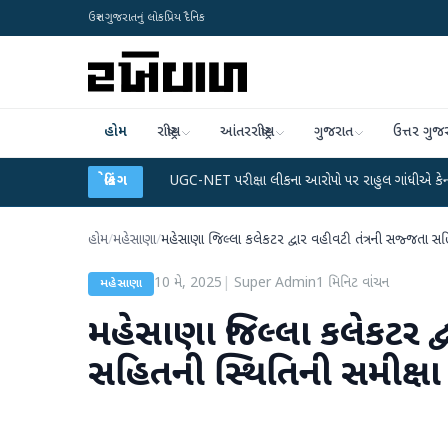
ઉત્તર ગુજરાતનું લોકપ્રિય દૈનિક
હોમ
રાષ્ટ્રીય
આંતરરાષ્ટ્રીય
ગુજરાત
ઉત્તર ગુજ
ેટા પ્લાન
●
UGC-NET પરીક્ષા લીકના આરોપો પર રાહુલ ગાંધીએ કેન્દ્ર પર પ્રહાર કર્યા
બ્રેકિંગ
હોમ
/
મહેસાણા
/
મહેસાણા જિલ્લા કલેકટર દ્વાર વહીવટી તંત્રની સજ્જતા સહ
10 મે, 2025
|
Super Admin
1
મિનિટ વાંચન
મહેસાણા
મહેસાણા જિલ્લા કલેકટર દ્
સહિતની સ્થિતિની સમીક્ષા