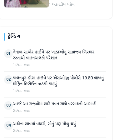
સભ્યો માટે ક્ષમતાવર્ધન તાલીમ
1 અઠવાડિયા પહેલા
યોજાઈ
ટ્રેન્ડિંગ
નેનાવા-સાંચોર હાઈવે પર ખાડાઓનું સામ્રાજ્ય બિસ્માર
01
રસ્તાથી વાહનચાલકો પરેશાન
1 દિવસ પહેલા
પાલનપુર-ડીસા હાઇવે પર એસઓજી પોલીસે 19.80 લાખનું
02
મોર્ફિન હિરોઈન ઝડપી પાડ્યું
1 દિવસ પહેલા
આજે આ રાજ્યોમાં ભારે પવન સાથે વરસાદની આગાહી
03
2 દિવસ પહેલા
ચાંદીના ભાવમાં વધારો, સોનું પણ મોંઘુ થયું
04
2 દિવસ પહેલા