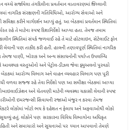
વચ્ચે સર્જાયેલા તંગદિલીના પ્રવર્તમાન વાતાવરણમાં જિલ્લાની
ાલમાં નાગરિક સંરક્ષણની ગતિવિધિઓ, આરોગ્ય સેવાઓ અને
ક્ષા કરીને માર્ગદર્શન આપ્યું હતું. આ બેઠકમાં પ્રવર્તમાન સ્થિતિમાં
રત રહે તે માટેના સ્પષ્ટ દિશાનિર્દેશો આપ્યા હતા. તેમજ તમામ
લીન સ્થિતિમાં સંપર્ક જળવાઈ રહે તે માટે હોટલાઇન, સેટેલાઈટ ફોન
રી લેવાની પણ તાકીદ કરી હતી. હાલની તણાવપૂર્ણ સ્થિતિમાં નાગરિક
 તેમજ પાણી, ખોરાક અને અન્ય સંસાધનોની પર્યાપ્ત ઉપલબ્ધિ
 આવશ્યક વસ્તુઓનો અને પેટ્રોલ-ડીઝલ જેવા ફ્યુઅલનો પુરવઠો
હતા. બેઠકમાં આરોગ્ય વિભાગ અને વાહન વ્યવહાર વિભાગ પણ પૂરી
ચી વળવા સજ્જ રહે તેવા નિર્દેશો પણ આ સમીક્ષા બેઠકમાં આપ્યા
બાઇલાઈઝેશન અને ચેતવણી માટેની વ્યવસ્થા ચકાસી લેવાની સ્પષ્ટ
ારીઓની ઇમરજન્સી સિવાયની રજાઓ મંજુર ન કરવા તેમજ
ા કલેકટરે લોકોમાં ખોટો ભય કે દહેશત ન ફેલાય અને અફવાઓથી લોકો
ણ સૂચવ્યું હતું. લોકોને પણ સરકારના વિવિધ વિભાગોના અધિકૃત
 માહિતી અને સમાચારો અને સૂચનાઓ પર ધ્યાન આપવાનો તેમણે