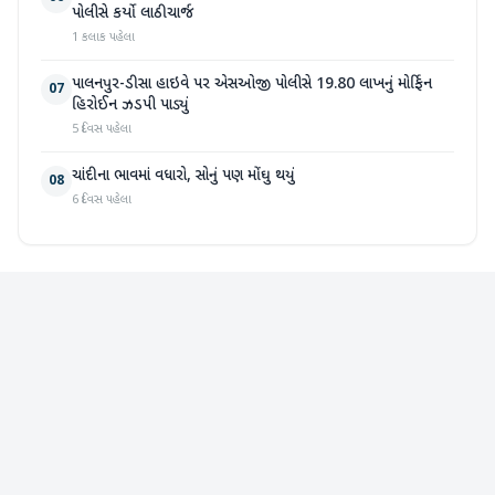
પોલીસે કર્યો લાઠીચાર્જ
1 કલાક પહેલા
પાલનપુર-ડીસા હાઇવે પર એસઓજી પોલીસે 19.80 લાખનું મોર્ફિન
07
હિરોઈન ઝડપી પાડ્યું
5 દિવસ પહેલા
ચાંદીના ભાવમાં વધારો, સોનું પણ મોંઘુ થયું
08
6 દિવસ પહેલા