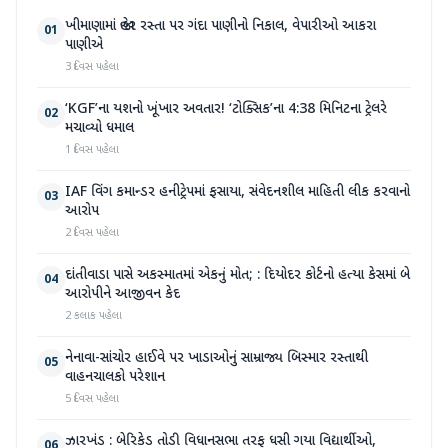
ખીમાણામાં જાહેર રસ્તા પર ગંદા પાણીનો નિકાલ, વેપારીઓ આકરા
01
પાણીએ
3 દિવસ પહેલા
‘KGF’ના યશનો ખૂંખાર અવતાર! ‘ટોક્સિક’ના 4:38 મિનિટના ટ્રેલરે
02
મચાવ્યો ધમાલ
1 દિવસ પહેલા
IAF વિંગ કમાન્ડર હનીટ્રેપમાં ફસાયા, સંવેદનશીલ માહિતી લીક કરવાનો
03
આરોપ
2 દિવસ પહેલા
દાંતીવાડા પાસે અકસ્માતમાં એકનું મોત; : દિયોદર કોર્ટનો હત્યા કેસમાં બે
04
આરોપીને આજીવન કેદ
2 કલાક પહેલા
નેનાવા-સાંચોર હાઈવે પર ખાડાઓનું સામ્રાજ્ય બિસ્માર રસ્તાથી
05
વાહનચાલકો પરેશાન
5 દિવસ પહેલા
ઝારખંડ : બેરિકેડ તોડી વિધાનસભા તરફ ધસી ગયા વિદ્યાર્થીઓ,
06