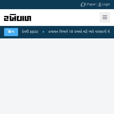
E-Paper
|
Login
કોના મોતથી ફફડાટ
બ્રેકિંગ
●
હવામાન વિભાગે 18 રાજ્યો માટે ભારે વરસાદની ચેતવણી જારી ક