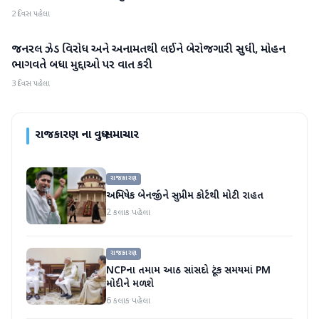
2 દિવસ પહેલા
જનરલ ઝેડ વિરોધ અને અનામતથી લઈને બેરોજગારી સુધી, મોહન
રાજકારણ
ભાગવતે બધા મુદ્દાઓ પર વાત કરી
3 દિવસ પહેલા
રાજકારણ
ના વધુ સમાચાર
રાજકારણ
અભિષેક બેનર્જીને સુપ્રીમ કોર્ટથી મોટી રાહત
2 કલાક પહેલા
રાજકારણ
NCPના તમામ આઠ સાંસદો ટૂંક સમયમાં PM
મોદીને મળશે
6 કલાક પહેલા