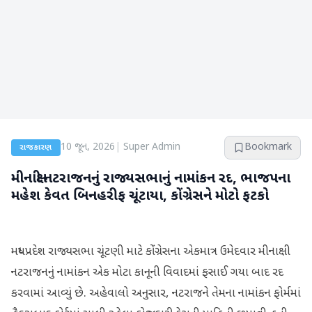
10 જૂન, 2026
|
Super Admin
Bookmark
રાજકારણ
મીનાક્ષી નટરાજનનું રાજ્યસભાનું નામાંકન રદ, ભાજપના
મહેશ કેવત બિનહરીફ ચૂંટાયા, કોંગ્રેસને મોટો ફટકો
મધ્યપ્રદેશ રાજ્યસભા ચૂંટણી માટે કોંગ્રેસના એકમાત્ર ઉમેદવાર મીનાક્ષી
નટરાજનનું નામાંકન એક મોટા કાનૂની વિવાદમાં ફસાઈ ગયા બાદ રદ
કરવામાં આવ્યું છે. અહેવાલો અનુસાર, નટરાજને તેમના નામાંકન ફોર્મમાં