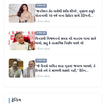
રાજકારણ
'જનરેશન ઝેડ પાસેથી કંઈક શીખો', મૃણાલ ઠાકુરે
પોતાનાથી 10 વર્ષ નાના ક્રિકેટર સાથે ડેટિંગની
અફવાઓ પર મૌન તોડ્યું
1 દિવસ પહેલા
રાજકારણ
પિનરાયી વિજયનનો સમગ્ર વંદે માતરમ ગાવા સામે
વાંધો, કહ્યું કે તાત્કાલિક નિર્ણય પાછો લો
1 દિવસ પહેલા
રાજકારણ
"જે દિવસે અમિત શાહ ગૃહમાં જવાબ આપશે, તે
દિવસે તમે તે સાંભળી શકશો નહીં," કિરેન
રિજિજુએ વિપક્ષી પાર્ટીઓ પર પ્રહાર કર્યા
2 દિવસ પહેલા
ટ્રેન્ડિંગ