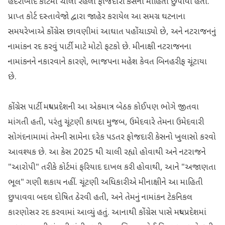
હૈદરાબાદ કોર્ટમાં ચાલી રહેલા ફોજદારી કેસની માહિતી છુપાવી હતી.
પ્રાપ્ત કોર્ટ દસ્તાવેજો દ્વારા જાહેર કરાયેલ આ સમગ્ર ઘટનાના
સમયરેખાએ કોંગ્રેસ છાવણીમાં આઘાત પહોંચાડ્યો છે, અને નટરાજનનું
નામાંકન રદ કરવું પાર્ટી માટે મોટો ફટકો છે. મીનાક્ષી નટરાજનના
નામાંકનને નકારવાને કારણે, ભાજપના મહેશ કેવત બિનહરીફ ચૂંટાયા
છે.
કોંગ્રેસ પાર્ટી મધ્યપ્રદેશની આ એકમાત્ર બેઠક કોઈપણ ભોગે જીતવા
માંગતી હતી, પરંતુ ચૂંટણી કાયદા મુજબ, ઉમેદવારે તેમના ઉમેદવારી
સોગંદનામામાં તેમની સામેના દરેક પડતર ફોજદારી કેસનો ખુલાસો કરવો
આવશ્યક છે. આ કેસ 2025 થી ચાલી રહ્યો હોવાથી અને નટરાજને
"આરોપી" તરીકે કોર્ટમાં ફરિયાદ દાખલ કરી હોવાથી, આને "અજાણતા
ભૂલ" ગણી શકાય નહીં. ચૂંટણી અધિકારીએ મીનાક્ષીને આ માહિતી
છુપાવવા બદલ દોષિત ઠેરવી હતી, અને તેમનું નામાંકન ટેકનિકલ
કારણોસર રદ કરવામાં આવ્યું હતું. આનાથી કોંગ્રેસ પાસે મધ્યપ્રદેશમાં