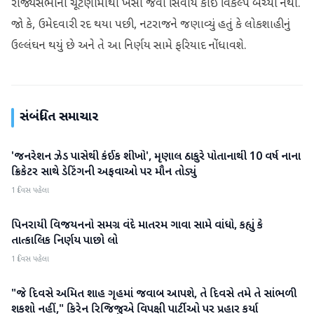
રાજ્યસભાની ચૂંટણીમાંથી ખસી જવા સિવાય કોઈ વિકલ્પ બચ્યો નથી.
જો કે, ઉમેદવારી રદ થયા પછી, નટરાજને જણાવ્યું હતું કે લોકશાહીનું
ઉલ્લંઘન થયું છે અને તે આ નિર્ણય સામે ફરિયાદ નોંધાવશે.
સંબંધિત સમાચાર
'જનરેશન ઝેડ પાસેથી કંઈક શીખો', મૃણાલ ઠાકુરે પોતાનાથી 10 વર્ષ નાના
રાજકારણ
ક્રિકેટર સાથે ડેટિંગની અફવાઓ પર મૌન તોડ્યું
1 દિવસ પહેલા
પિનરાયી વિજયનનો સમગ્ર વંદે માતરમ ગાવા સામે વાંધો, કહ્યું કે
રાજકારણ
તાત્કાલિક નિર્ણય પાછો લો
1 દિવસ પહેલા
"જે દિવસે અમિત શાહ ગૃહમાં જવાબ આપશે, તે દિવસે તમે તે સાંભળી
રાજકારણ
શકશો નહીં," કિરેન રિજિજુએ વિપક્ષી પાર્ટીઓ પર પ્રહાર કર્યા