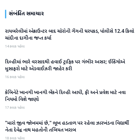
સંબંધિત સમાચાર
રાયબરેલીમાં એન્કાઉન્ટર બાદ ચોરોની ગેંગની ધરપકડ, પોલીસે 12.4 કિલો
રાષ્ટ્રીય
ચાંદીના દાગીના જપ્ત કર્યા
14 કલાક પહેલા
દિલ્હીમાં ભારે વરસાદથી હવાઈ ટ્રાફિક પર ગંભીર અસર; ઈન્ડિગોએ
રાષ્ટ્રીય
મુસાફરો માટે એડવાઈઝરી જાહેર કરી
16 કલાક પહેલા
કેબિનેટે ખાનગી ખાનગી બેંકને દિલ્હી આપી, ફી અને પ્રવેશ માટે નવા
રાષ્ટ્રીય
નિયમો વિશે જાણો
17 કલાક પહેલા
"મારો જીવ જોખમમાં છે," ભૂખ હડતાળ પર રહેલા ઝારખંડના વિદ્યાર્થી
રાષ્ટ્રીય
નેતા દેવેન્દ્ર નાથ મહતોની તબિયત ખરાબ
18 કલાક પહેલા