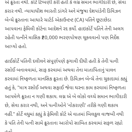
એ ક્રૂરતા નથી. કોર્ટે ટિપ્પણી કરી હતી કે લગ્ન સમાન ભાગીદારી છે, સેવા
કરાર નથી. ન્યાયાધીશ ભારતી ડાંગરે અને મંજુષા દેશપાંડેની ડિવિઝન
બેન્ચે ક્રૂરતાના આધારે ચાર્ટર્ડ એકાઉન્ટન્ટ (CA) પતિને છૂટાછેડા
આપવાના ફેમિલી કોર્ટના આદેશને રદ કર્યો. હાઇકોર્ટે પતિને તેની અલગ
રહેતી પત્નીને માસિક ₹20,000 ભરણપોષણ ચૂકવવાનો પણ નિર્દેશ
આપ્યો હતો.
હાઈકોર્ટે પતિની દલીલને સંપૂર્ણપણે ફગાવી દીધી હતી કે તેની પત્ની
રસોઈ બનાવવામાં, સાફ કરવામાં અથવા તેના માતાપિતાનું પાલન
કરવામાં નિષ્ફળતા માનસિક ક્રૂરતા છે. ડિવિઝન બેન્ચે તેના ચુકાદામાં કહ્યું
હતું કે, "માત્ર રસોઈ અથવા સફાઈ જેવા ઘરના કામ કરવામાં નિષ્ફળતા
આપમેળે ક્રૂરતા ન ગણી શકાય. લગ્ન એ બે લોકો વચ્ચે સમાન ભાગીદારી
છે, સેવા કરાર નથી, અને પત્નીઓને 'નોકરાણી' તરીકે ગણી શકાય
નહીં." કોર્ટે વધુમાં કહ્યું કે ફેમિલી કોર્ટ એ વાતમાં બિલકુલ વાજબી નથી
કે પતિ તેની પત્ની સામે ક્રૂરતાના આરોપો સાબિત કરવામાં સફળ રહ્યો