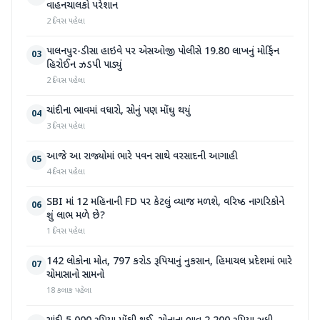
વાહનચાલકો પરેશાન
2 દિવસ પહેલા
પાલનપુર-ડીસા હાઇવે પર એસઓજી પોલીસે 19.80 લાખનું મોર્ફિન
03
હિરોઈન ઝડપી પાડ્યું
2 દિવસ પહેલા
ચાંદીના ભાવમાં વધારો, સોનું પણ મોંઘુ થયું
04
3 દિવસ પહેલા
આજે આ રાજ્યોમાં ભારે પવન સાથે વરસાદની આગાહી
05
4 દિવસ પહેલા
SBI માં 12 મહિનાની FD પર કેટલું વ્યાજ મળશે, વરિષ્ઠ નાગરિકોને
06
શું લાભ મળે છે?
1 દિવસ પહેલા
142 લોકોના મોત, 797 કરોડ રૂપિયાનું નુકસાન, હિમાચલ પ્રદેશમાં ભારે
07
ચોમાસાનો સામનો
18 કલાક પહેલા