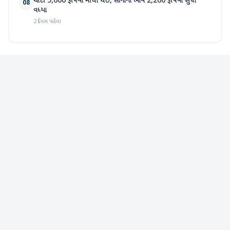
ચાંદી 5,000 રૂપિયા મોંઘી થઈ, સોનાના ભાવ 2,200 રૂપિયા સુધી
08
વધ્યા
2 દિવસ પહેલા