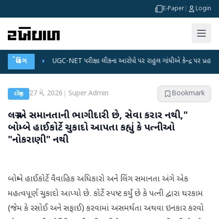
E-Paper
|
Login
્લાન
બ્રેકિંગ
●
UGC-NET પરીક્ષા લીકના આરોપો પર રાહુલ ગાંધીએ કેન્દ્ર પર પ્રહાર કર્યા
●
27 મે, 2026
|
Super Admin
Bookmark
રાષ્ટ્રીય
લગ્ન એ સમાનતાની ભાગીદારી છે, સેવા કરાર નથી,"
બોમ્બે હાઈકોર્ટે ચુકાદો આપતા કહ્યું કે પત્નીઓ
"નોકરાણી" નથી
બોમ્બે હાઈકોર્ટે વૈવાહિક અધિકારો અને લિંગ સમાનતા અંગે એક
મહત્વપૂર્ણ ચુકાદો આપ્યો છે. કોર્ટે સ્પષ્ટ કર્યું છે કે પત્ની દ્વારા ઘરકામ
(જેમ કે રસોઈ અને સફાઈ) કરવામાં અસમર્થતા અથવા ઇનકાર કરવો