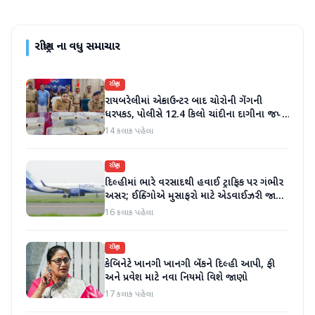
રાષ્ટ્રીય
ના વધુ સમાચાર
રાષ્ટ્રીય
રાયબરેલીમાં એન્કાઉન્ટર બાદ ચોરોની ગેંગની
ધરપકડ, પોલીસે 12.4 કિલો ચાંદીના દાગીના જપ્ત
કર્યા
14 કલાક પહેલા
રાષ્ટ્રીય
દિલ્હીમાં ભારે વરસાદથી હવાઈ ટ્રાફિક પર ગંભીર
અસર; ઈન્ડિગોએ મુસાફરો માટે એડવાઈઝરી જાહેર
કરી
16 કલાક પહેલા
રાષ્ટ્રીય
કેબિનેટે ખાનગી ખાનગી બેંકને દિલ્હી આપી, ફી
અને પ્રવેશ માટે નવા નિયમો વિશે જાણો
17 કલાક પહેલા