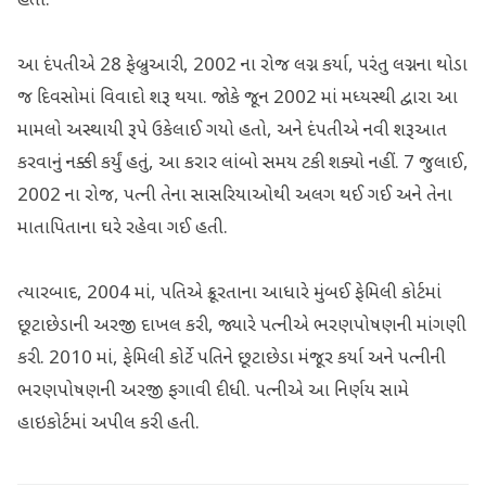
હતો.
આ દંપતીએ 28 ફેબ્રુઆરી, 2002 ના રોજ લગ્ન કર્યા, પરંતુ લગ્નના થોડા
જ દિવસોમાં વિવાદો શરૂ થયા. જોકે જૂન 2002 માં મધ્યસ્થી દ્વારા આ
મામલો અસ્થાયી રૂપે ઉકેલાઈ ગયો હતો, અને દંપતીએ નવી શરૂઆત
કરવાનું નક્કી કર્યું હતું, આ કરાર લાંબો સમય ટકી શક્યો નહીં. 7 જુલાઈ,
2002 ના રોજ, પત્ની તેના સાસરિયાઓથી અલગ થઈ ગઈ અને તેના
માતાપિતાના ઘરે રહેવા ગઈ હતી.
ત્યારબાદ, 2004 માં, પતિએ ક્રૂરતાના આધારે મુંબઈ ફેમિલી કોર્ટમાં
છૂટાછેડાની અરજી દાખલ કરી, જ્યારે પત્નીએ ભરણપોષણની માંગણી
કરી. 2010 માં, ફેમિલી કોર્ટે પતિને છૂટાછેડા મંજૂર કર્યા અને પત્નીની
ભરણપોષણની અરજી ફગાવી દીધી. પત્નીએ આ નિર્ણય સામે
હાઇકોર્ટમાં અપીલ કરી હતી.