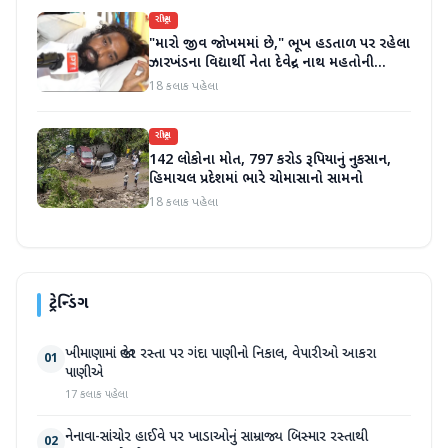
રાષ્ટ્રીય
"મારો જીવ જોખમમાં છે," ભૂખ હડતાળ પર રહેલા
ઝારખંડના વિદ્યાર્થી નેતા દેવેન્દ્ર નાથ મહતોની
તબિયત ખરાબ
18 કલાક પહેલા
રાષ્ટ્રીય
142 લોકોના મોત, 797 કરોડ રૂપિયાનું નુકસાન,
હિમાચલ પ્રદેશમાં ભારે ચોમાસાનો સામનો
18 કલાક પહેલા
ટ્રેન્ડિંગ
ખીમાણામાં જાહેર રસ્તા પર ગંદા પાણીનો નિકાલ, વેપારીઓ આકરા
01
પાણીએ
17 કલાક પહેલા
નેનાવા-સાંચોર હાઈવે પર ખાડાઓનું સામ્રાજ્ય બિસ્માર રસ્તાથી
02