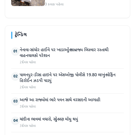
3 કલાક પહેલા
ટ્રેન્ડિંગ
નેનાવા-સાંચોર હાઈવે પર ખાડાઓનું સામ્રાજ્ય બિસ્માર રસ્તાથી
01
વાહનચાલકો પરેશાન
2 દિવસ પહેલા
પાલનપુર-ડીસા હાઇવે પર એસઓજી પોલીસે 19.80 લાખનું મોર્ફિન
02
હિરોઈન ઝડપી પાડ્યું
2 દિવસ પહેલા
આજે આ રાજ્યોમાં ભારે પવન સાથે વરસાદની આગાહી
03
3 દિવસ પહેલા
ચાંદીના ભાવમાં વધારો, સોનું પણ મોંઘુ થયું
04
3 દિવસ પહેલા