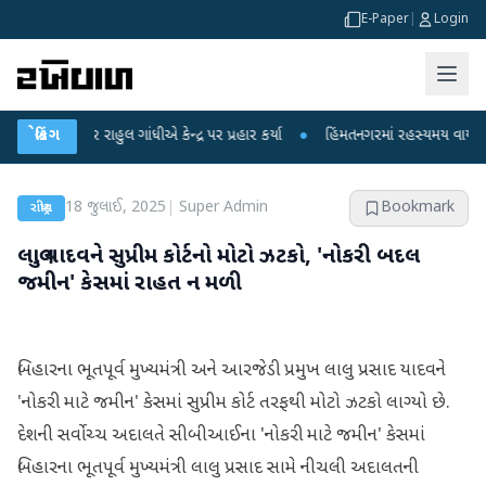
E-Paper
|
Login
 પર રાહુલ ગાંધીએ કેન્દ્ર પર પ્રહાર કર્યા
બ્રેકિંગ
●
હિંમતનગરમાં રહસ્યમય વાયરસ કે ચાંદી
18 જુલાઈ, 2025
|
Super Admin
Bookmark
રાષ્ટ્રીય
લાલુ યાદવને સુપ્રીમ કોર્ટનો મોટો ઝટકો, 'નોકરી બદલ
જમીન' કેસમાં રાહત ન મળી
બિહારના ભૂતપૂર્વ મુખ્યમંત્રી અને આરજેડી પ્રમુખ લાલુ પ્રસાદ યાદવને
'નોકરી માટે જમીન' કેસમાં સુપ્રીમ કોર્ટ તરફથી મોટો ઝટકો લાગ્યો છે.
દેશની સર્વોચ્ચ અદાલતે સીબીઆઈના 'નોકરી માટે જમીન' કેસમાં
બિહારના ભૂતપૂર્વ મુખ્યમંત્રી લાલુ પ્રસાદ સામે નીચલી અદાલતની