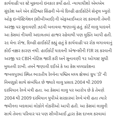
કાર્યવાહી પર સ્ટે મૂકવાનો ઇનકાર કર્યો હતો. ન્યાયાધીશો એમએમ
સુંદરેશ અને એન કોટિશ્વર સિંહની બેન્ચે દિલ્હી હાઈકોર્ટને સેન્ટ્રલ બ્યુરો
ઓફ ઇન્વેસ્ટિગેશન (સીબીઆઈ) ની એફઆઈઆર રદ કરવાની તેમની
અરજી પર સુનાવણી ઝડપી બનાવવા જણાવ્યું હતું. કોર્ટે લાલુ યાદવને
આ કેસમાં નીચલી અદાલતમાં હાજર રહેવાથી પણ મુક્તિ આપી હતી.
૨૯ મેના રોજ, દિલ્હી હાઈકોર્ટે કહ્યું હતું કે કાર્યવાહી પર રોક લગાવવાનું
કોઈ નક્કર કારણ નથી. હાઈકોર્ટે યાદવની એજન્સીની FIR રદ કરવાની
અરજી પર CBIને નોટિસ જારી કરી અને સુનાવણી ૧૨ ઓગસ્ટ સુધી
મુલતવી રાખી. તમને જણાવી દઈએ કે આ કેસ મધ્યપ્રદેશના
જબલપુરમાં સ્થિત ભારતીય રેલ્વેના પશ્ચિમ મધ્ય ક્ષેત્રમાં ગ્રુપ 'ડી' ની
નિમણૂકો સાથે સંબંધિત છે જ્યારે લાલુ પ્રસાદ 2004 થી 2009
દરમિયાન રેલ્વે મંત્રી હતા. આ કેસમાં લાલુ પર આરોપ છે કે તેમણે
2004 થી 2009 દરમિયાન યુપીએ સરકારમાં રેલ્વે મંત્રી હતા ત્યારે
જમીનના બદલામાં લોકોને નોકરીઓ આપી હતી. આ કેસમાં લાલુની
સાથે તેમના પરિવાર પર પણ સીબીઆઈ દ્વારા કેસ દાખલ કરવામાં