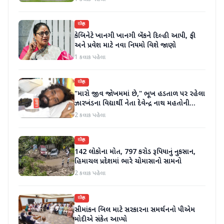
રાષ્ટ્રીય
કેબિનેટે ખાનગી ખાનગી બેંકને દિલ્હી આપી, ફી
અને પ્રવેશ માટે નવા નિયમો વિશે જાણો
1 કલાક પહેલા
રાષ્ટ્રીય
"મારો જીવ જોખમમાં છે," ભૂખ હડતાળ પર રહેલા
ઝારખંડના વિદ્યાર્થી નેતા દેવેન્દ્ર નાથ મહતોની
તબિયત ખરાબ
2 કલાક પહેલા
રાષ્ટ્રીય
142 લોકોના મોત, 797 કરોડ રૂપિયાનું નુકસાન,
હિમાચલ પ્રદેશમાં ભારે ચોમાસાનો સામનો
2 કલાક પહેલા
રાષ્ટ્રીય
સીમાંકન બિલ માટે સરકારના સમર્થનનો પીએમ
મોદીએ સંકેત આપ્યો