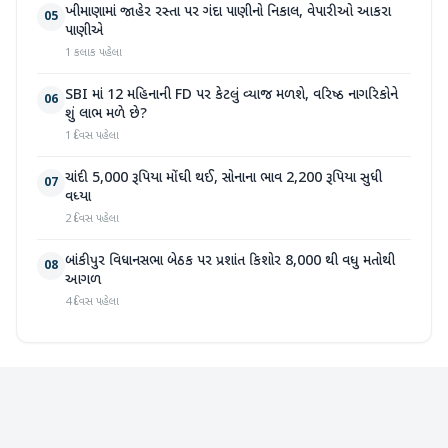
ખીમાણામાં જાહેર રસ્તા પર ગંદા પાણીનો નિકાલ, વેપારીઓ આકરા
05
પાણીએ
1 કલાક પહેલા
SBI માં 12 મહિનાની FD પર કેટલું વ્યાજ મળશે, વરિષ્ઠ નાગરિકોને
06
શું લાભ મળે છે?
1 દિવસ પહેલા
ચાંદી 5,000 રૂપિયા મોંઘી થઈ, સોનાના ભાવ 2,200 રૂપિયા સુધી
07
વધ્યા
2 દિવસ પહેલા
બાંકીપુર વિધાનસભા બેઠક પર પ્રશાંત કિશોર 8,000 થી વધુ મતોથી
08
આગળ
4 દિવસ પહેલા