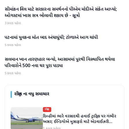
સીમાંકન બિલ માટે સરકારના સમર્થનનો પીએમ મોદીએ સંકેત આપ્યો;
રાષ્ટ્રીય
ઓગસ્ટમાં ખાસ સત્ર બોલાવી શકાય છે - સૂત્રો
3 કલાક પહેલા
પટનામાં યુવકના મોત બાદ અંધાધૂંધી; ટોળાએ આગ ચાંપી
રાષ્ટ્રીય
5 કલાક પહેલા
સલમાન ખાન તારણહાર બન્યો, આસામમાં પૂરથી વિસ્થાપિત થયેલા
રાષ્ટ્રીય
પરિવારોને 500 નવા ઘર પૂરા પાડ્યા
5 કલાક પહેલા
રાષ્ટ્રીય
ના વધુ સમાચાર
રાષ્ટ્રીય
દિલ્હીમાં ભારે વરસાદથી હવાઈ ટ્રાફિક પર ગંભીર
અસર; ઈન્ડિગોએ મુસાફરો માટે એડવાઈઝરી
જાહેર કરી
1 કલાક પહેલા