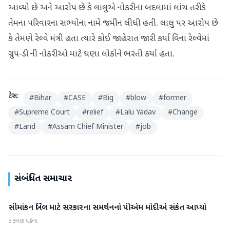
આવ્યો છે અને આરોપ છે કે લાલુએ નોકરીના બદલામાં લાંચ તરીકે
તેમના પરિવારના સભ્યોના નામે જમીન લીધી હતી. લાલુ પર આરોપ છે
કે તેમણે રેલ્વે મંત્રી હતા ત્યારે કોઈ જાહેરાત જારી કર્યા વિના રેલ્વેમાં
ગ્રુપ-ડી ની નોકરીઓ માટે ઘણા લોકોને ભરતી કર્યા હતા.
ટેગ્સ:
#
Bihar
#
CASE
#
Big
#
blow
#
former
#
Supreme Court
#
relief
#
Lalu Yadav
#
Change
#
Land
#
Assam Chief Minister
#
job
સંબંધિત સમાચાર
સીમાંકન બિલ માટે સરકારના સમર્થનનો પીએમ મોદીએ સંકેત આપ્યો
રાષ્ટ્રીય
3 કલાક પહેલા