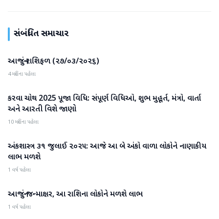
સંબંધિત સમાચાર
આજનું રાશિફળ (૨૭/૦૩/૨૦૨૬)
એસ્ટ્રોલોજી
4 મહિના પહેલા
કરવા ચોથ 2025 પૂજા વિધિ: સંપૂર્ણ વિધિઓ, શુભ મુહૂર્ત, મંત્રો, વાર્તા
એસ્ટ્રોલોજી
અને આરતી વિશે જાણો
10 મહિના પહેલા
અંકશાસ્ત્ર ૩૧ જુલાઈ ૨૦૨૫: આજે આ બે અંકો વાળા લોકોને નાણાકીય
એસ્ટ્રોલોજી
લાભ મળશે
1 વર્ષ પહેલા
આજનું જન્માક્ષર, આ રાશિના લોકોને મળશે લાભ
એસ્ટ્રોલોજી
1 વર્ષ પહેલા