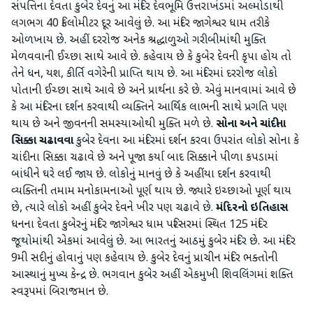
સંપત્તિના દેવતા કુબેર દેવનું આ મંદિર દેવભૂમિ ઉત્તરાખંડમાં અલ્મોડાથી
લગભગ 40 કિલોમીટર દૂર આવેલું છે. આ મંદિર જાગેશ્વર ધામ તરીકે
ઓળખાય છે. અહીં દરરોજ અનેક શ્રદ્ધાળુઓ ગરીબીમાંથી મુક્તિ
મેળવવાની ઈચ્છા સાથે આવે છે. કહેવાય છે કે કુબેર દેવની કૃપા હોય તો
તેને ધન, યશ, કીર્તિ વગેરેની પ્રાપ્તિ થાય છે. આ મંદિરમાં દરરોજ લોકો
પોતાની ઈચ્છા સાથે આવે છે અને પ્રાર્થના કરે છે. એવું માનવામાં આવે છે
કે આ મંદિરના દર્શન કરવાથી વ્યક્તિને આર્થિક લાભની સાથે પ્રગતિ પણ
થાય છે અને જીવનની સમસ્યાઓથી મુક્તિ મળે છે.
સોના અને ચાંદીના
સિક્કા ચઢાવવા
કુબેર દેવના આ મંદિરમાં દર્શન કરવા ઉપરાંત લોકો સોના કે
ચાંદીના સિક્કા ચઢાવે છે અને પૂજા કર્યા બાદ સિક્કાને પીળા કપડામાં
બાંધીને ઘરે લઈ જાય છે. લોકોનું માનવું છે કે અહીંયા દર્શન કરવાથી
વ્યક્તિની તમામ મનોકામનાઓ પૂર્ણ થાય છે. જ્યારે ઇચ્છાઓ પૂર્ણ થાય
છે, ત્યારે લોકો અહીં કુબેર દેવને ખીર પણ ચઢાવે છે.
મંદિરનો ઇતિહાસ
ધનના દેવતા કુબેરનું મંદિર જાગેશ્વર ધામ પરિસરમાં સ્થિત 125 મંદિર
જૂથોમાંથી એકમાં આવેલું છે. આ ભારતનું આઠમું કુબેર મંદિર છે. આ મંદિર
9મી સદીનું હોવાનું પણ કહેવાય છે. કુબેર દેવનું પ્રાચીન મંદિર ભક્તોની
આસ્થાનું મુખ્ય કેન્દ્ર છે. ભગવાન કુબેર અહીં એકમુખી શિવલિંગમાં શક્તિ
સ્વરૂપમાં બિરાજમાન છે.