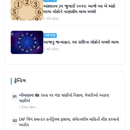
અંકશાસ્ત્ર ૩૧ જુલાઈ ૨૦૨૫: આજે આ બે અંકો
વાળા લોકોને નાણાકીય લાભ મળશે
1 વર્ષ પહેલા
એસ્ટ્રોલોજી
આજનું જન્માક્ષર, આ રાશિના લોકોને મળશે લાભ
1 વર્ષ પહેલા
ટ્રેન્ડિંગ
ખીમાણામાં જાહેર રસ્તા પર ગંદા પાણીનો નિકાલ, વેપારીઓ આકરા
01
પાણીએ
1 દિવસ પહેલા
IAF વિંગ કમાન્ડર હનીટ્રેપમાં ફસાયા, સંવેદનશીલ માહિતી લીક કરવાનો
02
આરોપ