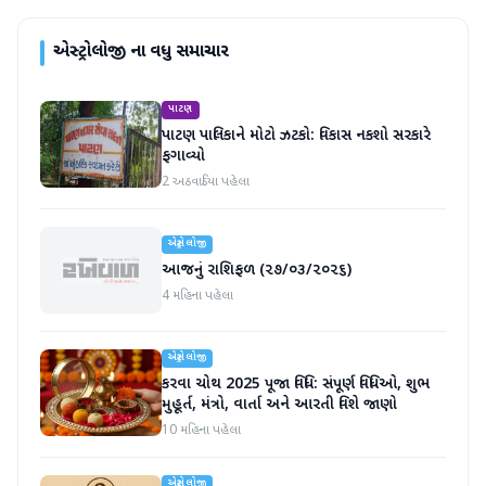
એસ્ટ્રોલોજી
ના વધુ સમાચાર
પાટણ
પાટણ પાલિકાને મોટો ઝટકો: વિકાસ નકશો સરકારે
ફગાવ્યો
2 અઠવાડિયા પહેલા
એસ્ટ્રોલોજી
આજનું રાશિફળ (૨૭/૦૩/૨૦૨૬)
4 મહિના પહેલા
એસ્ટ્રોલોજી
કરવા ચોથ 2025 પૂજા વિધિ: સંપૂર્ણ વિધિઓ, શુભ
મુહૂર્ત, મંત્રો, વાર્તા અને આરતી વિશે જાણો
10 મહિના પહેલા
એસ્ટ્રોલોજી