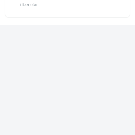
1 દિવસ પહેલા