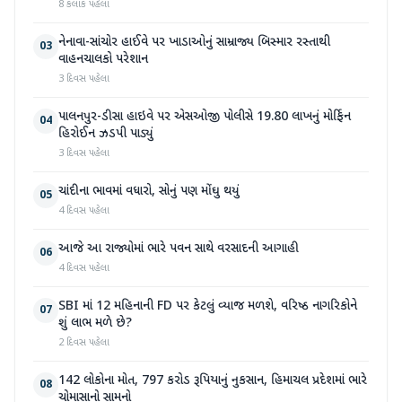
8 કલાક પહેલા
નેનાવા-સાંચોર હાઈવે પર ખાડાઓનું સામ્રાજ્ય બિસ્માર રસ્તાથી
03
વાહનચાલકો પરેશાન
3 દિવસ પહેલા
પાલનપુર-ડીસા હાઇવે પર એસઓજી પોલીસે 19.80 લાખનું મોર્ફિન
04
હિરોઈન ઝડપી પાડ્યું
3 દિવસ પહેલા
ચાંદીના ભાવમાં વધારો, સોનું પણ મોંઘુ થયું
05
4 દિવસ પહેલા
આજે આ રાજ્યોમાં ભારે પવન સાથે વરસાદની આગાહી
06
4 દિવસ પહેલા
SBI માં 12 મહિનાની FD પર કેટલું વ્યાજ મળશે, વરિષ્ઠ નાગરિકોને
07
શું લાભ મળે છે?
2 દિવસ પહેલા
142 લોકોના મોત, 797 કરોડ રૂપિયાનું નુકસાન, હિમાચલ પ્રદેશમાં ભારે
08
ચોમાસાનો સામનો