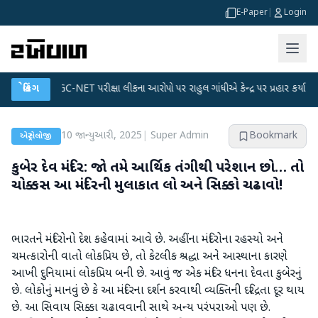
E-Paper
|
Login
●
UGC-NET પરીક્ષા લીકના આરોપો પર રાહુલ ગાંધીએ કેન્દ્ર પર પ્રહાર કર્યા
બ્રેકિંગ
●
હિંમ
10 જાન્યુઆરી, 2025
|
Super Admin
Bookmark
એસ્ટ્રોલોજી
કુબેર દેવ મંદિર: જો તમે આર્થિક તંગીથી પરેશાન છો… તો
ચોક્કસ આ મંદિરની મુલાકાત લો અને સિક્કો ચઢાવો!
ભારતને મંદિરોનો દેશ કહેવામાં આવે છે. અહીંના મંદિરોના રહસ્યો અને
ચમત્કારોની વાતો લોકપ્રિય છે, તો કેટલીક શ્રદ્ધા અને આસ્થાના કારણે
આખી દુનિયામાં લોકપ્રિય બની છે. આવું જ એક મંદિર ધનના દેવતા કુબેરનું
છે. લોકોનું માનવું છે કે આ મંદિરના દર્શન કરવાથી વ્યક્તિની દરિદ્રતા દૂર થાય
છે. આ સિવાય સિક્કા ચઢાવવાની સાથે અન્ય પરંપરાઓ પણ છે.