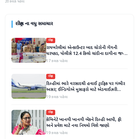
20 કલાક પહેલા
રાષ્ટ્રીય
ના વધુ સમાચાર
રાષ્ટ્રીય
રાયબરેલીમાં એન્કાઉન્ટર બાદ ચોરોની ગેંગની
ધરપકડ, પોલીસે 12.4 કિલો ચાંદીના દાગીના જપ્ત
કર્યા
17 કલાક પહેલા
રાષ્ટ્રીય
દિલ્હીમાં ભારે વરસાદથી હવાઈ ટ્રાફિક પર ગંભીર
અસર; ઈન્ડિગોએ મુસાફરો માટે એડવાઈઝરી
જાહેર કરી
19 કલાક પહેલા
રાષ્ટ્રીય
કેબિનેટે ખાનગી ખાનગી બેંકને દિલ્હી આપી, ફી
અને પ્રવેશ માટે નવા નિયમો વિશે જાણો
19 કલાક પહેલા