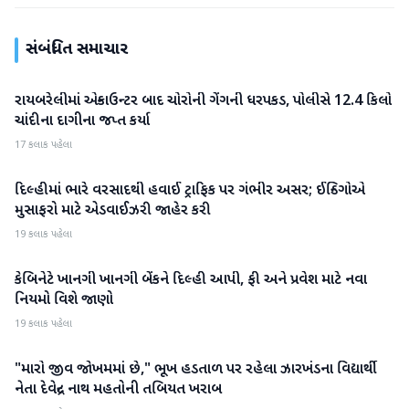
સંબંધિત સમાચાર
રાયબરેલીમાં એન્કાઉન્ટર બાદ ચોરોની ગેંગની ધરપકડ, પોલીસે 12.4 કિલો
રાષ્ટ્રીય
ચાંદીના દાગીના જપ્ત કર્યા
17 કલાક પહેલા
દિલ્હીમાં ભારે વરસાદથી હવાઈ ટ્રાફિક પર ગંભીર અસર; ઈન્ડિગોએ
રાષ્ટ્રીય
મુસાફરો માટે એડવાઈઝરી જાહેર કરી
19 કલાક પહેલા
કેબિનેટે ખાનગી ખાનગી બેંકને દિલ્હી આપી, ફી અને પ્રવેશ માટે નવા
રાષ્ટ્રીય
નિયમો વિશે જાણો
19 કલાક પહેલા
"મારો જીવ જોખમમાં છે," ભૂખ હડતાળ પર રહેલા ઝારખંડના વિદ્યાર્થી
રાષ્ટ્રીય
નેતા દેવેન્દ્ર નાથ મહતોની તબિયત ખરાબ