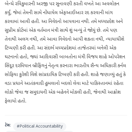
બેન્ચે રવિકુમારની અરજી પર સુનાવણી કરતી વખતે આ અવલોકન
કર્યું, જેમાં તેમની સામે નોંધાયેલ એફઆઈઆર રદ કરવાની માંગ
કરવામાં આવી હતી. આ નિવેદનો આપવાના નથી. તમે મધ્યપ્રદેશ અને
સુપ્રીમ કોર્ટમાં એક વર્તમાન મંત્રી સાથે શું બન્યું તે જોયું છે. તમે પણ
તેનાથી અલગ નથી, તમે આવા નિવેદનો આપી શકતા નથી, ન્યાયાધીશે
ટિપ્પણી કરી હતી. આ સંદર્ભ મધ્યપ્રદેશમાં તાજેતરમાં બનેલી એક
ઘટનાનો હતો, જ્યાં આદિવાસી બાબતોના મંત્રી વિજય શાહે ઓપરેશન
સિંદૂર દરમિયાન બ્રીફિંગનું નેતૃત્વ કરનારા ભારતીય સૈન્ય અધિકારી કર્નલ
સોફિયા કુરેશી વિશે સાંપ્રદાયિક ટિપ્પણી કરી હતી. શાહે જણાવ્યું હતું કે
વડા પ્રધાને આતંકવાદી હુમલાનો બદલો લેવા માટે પાકિસ્તાનમાં રહેતા
લોકો જેવા જ સમુદાયની એક બહેનને મોકલી હતી, જેનાથી આક્રોશ
ફેલાયો હતો.
ટેગ્સ:
#
Political Accountability