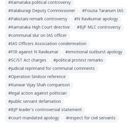
#
Karnataka political controversy
#
Kalaburagi Deputy Commissioner
#
Fouzia Taranum IAS
#
Pakistani remark controversy
#
N Ravikumar apology
#
Karnataka High Court directive
#
BJP MLC controversy
#
communal slur on IAS officer
#
IAS Officers Association condemnation
#
FIR against N Ravikumar
#
emotional outburst apology
#
SC/ST Act charges
#
political protest remarks
#
judicial reprimand for communal comments
#
Operation Sindoor reference
#
Kunwar Vijay Shah comparison
#
legal action against politician
#
public servant defamation
#
BJP leader's controversial statement
#
court-mandated apology
#
respect for civil servants