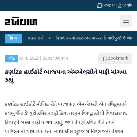
E-Paper
|
Login
્દ્ર પર પ્રહાર કર્યા
બ્રેકિંગ
●
હિંમતનગરમાં રહસ્યમય વાયરસ કે ચાંદીપુરા? 6 બાળકોના મોત
30 મે, 2025
|
Super Admin
Bookmark
રાષ્ટ્રીય
કર્ણાટક હાઈકોર્ટે ભાજપના એમએલસીને માફી માંગવા
કહ્યું
કર્ણાટક હાઈકોર્ટે મૌખિક રીતે ભાજપના એમએલસી એન રવિકુમારને
કલબુર્ગીના ડેપ્યુટી કમિશનર ફૌઝિયા તરનુમ વિરુદ્ધ કરેલી વિવાદાસ્પદ
ટિપ્પણી બદલ માફી માંગવા કહ્યું, જ્યાં તેમણે કથિત રીતે તેમને
પાકિસ્તાની ગણાવ્યા હતા. ન્યાયાધીશ સૂરજ ગોવિંદરાજની વેકેશન