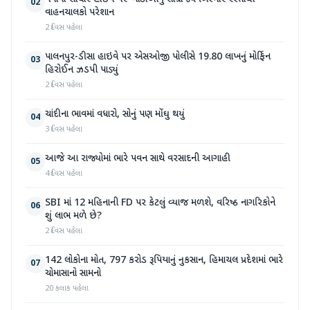
02
વાહનચાલકો પરેશાન
2 દિવસ પહેલા
પાલનપુર-ડીસા હાઇવે પર એસઓજી પોલીસે 19.80 લાખનું મોર્ફિન
03
હિરોઈન ઝડપી પાડ્યું
2 દિવસ પહેલા
ચાંદીના ભાવમાં વધારો, સોનું પણ મોંઘુ થયું
04
3 દિવસ પહેલા
આજે આ રાજ્યોમાં ભારે પવન સાથે વરસાદની આગાહી
05
4 દિવસ પહેલા
SBI માં 12 મહિનાની FD પર કેટલું વ્યાજ મળશે, વરિષ્ઠ નાગરિકોને
06
શું લાભ મળે છે?
2 દિવસ પહેલા
142 લોકોના મોત, 797 કરોડ રૂપિયાનું નુકસાન, હિમાચલ પ્રદેશમાં ભારે
07
ચોમાસાનો સામનો
20 કલાક પહેલા