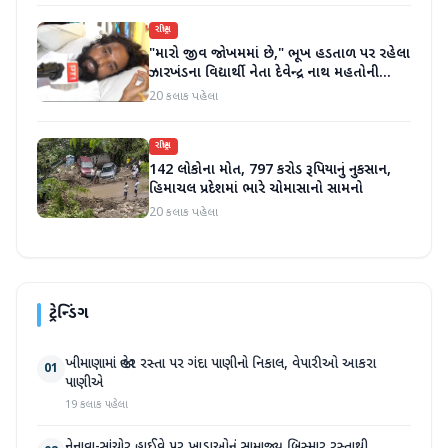
રાષ્ટ્રીય
"મારો જીવ જોખમમાં છે," ભૂખ હડતાળ પર રહેલા
ઝારખંડના વિદ્યાર્થી નેતા દેવેન્દ્ર નાથ મહતોની
તબિયત ખરાબ
20 કલાક પહેલા
રાષ્ટ્રીય
142 લોકોના મોત, 797 કરોડ રૂપિયાનું નુકસાન,
હિમાચલ પ્રદેશમાં ભારે ચોમાસાનો સામનો
20 કલાક પહેલા
ટ્રેન્ડિંગ
ખીમાણામાં જાહેર રસ્તા પર ગંદા પાણીનો નિકાલ, વેપારીઓ આકરા
01
પાણીએ
19 કલાક પહેલા
નેનાવા-સાંચોર હાઈવે પર ખાડાઓનું સામ્રાજ્ય બિસ્માર રસ્તાથી