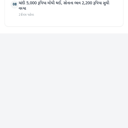
ચાંદી 5,000 રૂપિયા મોંઘી થઈ, સોનાના ભાવ 2,200 રૂપિયા સુધી
08
વધ્યા
2 દિવસ પહેલા