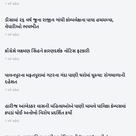
1 વર્ષ પહેલા
ડીસામાં ૨૬ વર્ષ જૂના રાજીવ ગાંધી કોમ્પલેક્ષના પાયા હચમચ્યા,
બનાસકાંઠા
વેપારીઓ ભયભીત
1 વર્ષ પહેલા
કોંગ્રેસે લક્ષ્મણ સિંહને કારણદર્શક નોટિસ ફટકારી
રાષ્ટ્રીય
1 વર્ષ પહેલા
પાલનપુરના મફતપુરામાં ગટરના ગંદા પાણી ઘરોમાં ઘુસ્યા: રોગચાળાની
બનાસકાંઠા
દહેશત
1 વર્ષ પહેલા
હારીજ આંબેડકર વાસની મહિલાઓએ પાણી મામલે પાલિકા કેમ્પસમાં
પાટણ
કપડાં ધોઈ અનોખો વિરોધ પ્રદર્શિત કર્યો
1 વર્ષ પહેલા