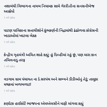
નશાબંધી વિભાગના નાયબ નિયામક સામે ગેરરીતીના સનસનીખેજ
બનાસકાંઠા
આક્ષેપો
1 વર્ષ પહેલા
પાટણ પાલિકાના સત્તાધીશોને કુંભકર્ણની નિંદ્રામાંથી ઢંઢોળવા કોગ્રેસની
પાટણ
ખાડાઓમાં ખાટલા બેઠક
1 વર્ષ પહેલા
કેન્દ્રીય ગૃહમંત્રી અમિત શાહે કહ્યું; હું દિલ્હીમાં રહું છું, પણ મારા કાન
રાજકારણ
તમિલનાડુ તરફ
1 વર્ષ પહેલા
વડગામ ગ્રામ પંચાયત ના ડે.સરપંચ અને સભ્યને ડીડીઓનું તેડું; તાલુકા
બનાસકાંઠા
મથકમાં ખળભળાટ!
1 વર્ષ પહેલા
કર્ણાટક હાઈકોર્ટે ભાજપના એમએલસીને માફી માંગવા કહ્યું
રાષ્ટ્રીય