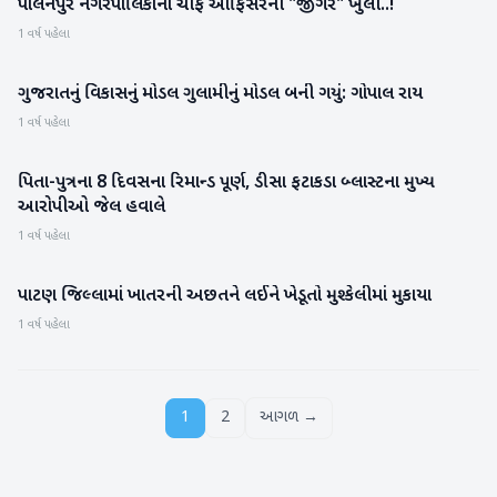
પાલનપુર નગરપાલિકાના ચીફ ઓફિસરની "જીગર" ખુલી..!
બનાસકાંઠા
1 વર્ષ પહેલા
ગુજરાતનું વિકાસનું મોડલ ગુલામીનું મોડલ બની ગયું: ગોપાલ રાય
ગુજરાત
1 વર્ષ પહેલા
પિતા-પુત્રના 8 દિવસના રિમાન્ડ પૂર્ણ, ડીસા ફટાકડા બ્લાસ્ટના મુખ્ય
બનાસકાંઠા
આરોપીઓ જેલ હવાલે
1 વર્ષ પહેલા
પાટણ જિલ્લામાં ખાતરની અછતને લઈને ખેડૂતો મુશ્કેલીમાં મુકાયા
પાટણ
1 વર્ષ પહેલા
1
2
આગળ →