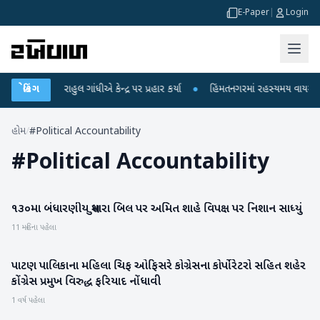
E-Paper
|
Login
પો પર રાહુલ ગાંધીએ કેન્દ્ર પર પ્રહાર કર્યા
બ્રેકિંગ
●
હિંમતનગરમાં રહસ્યમય વાયરસ કે ચાં
હોમ
/
#Political Accountability
#
Political Accountability
૧૩૦મા બંધારણીય સુધારા બિલ પર અમિત શાહે વિપક્ષ પર નિશાન સાધ્યું
રાજકારણ
11 મહિના પહેલા
પાટણ પાલિકાના મહિલા ચિફ ઓફિસરે કોગ્રેસના કોર્પોરેટરો સહિત શહેર
પાટણ
કોંગ્રેસ પ્રમુખ વિરુદ્ધ ફરિયાદ નોંધાવી
1 વર્ષ પહેલા