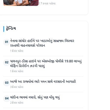
બોલતી પબ્લિક' અભિયાન શરૂ
17 કલાક પહેલા
કરશે
ટ્રેન્ડિંગ
નેનાવા-સાંચોર હાઈવે પર ખાડાઓનું સામ્રાજ્ય બિસ્માર
01
રસ્તાથી વાહનચાલકો પરેશાન
1 દિવસ પહેલા
પાલનપુર-ડીસા હાઇવે પર એસઓજી પોલીસે 19.80 લાખનું
02
મોર્ફિન હિરોઈન ઝડપી પાડ્યું
1 દિવસ પહેલા
આજે આ રાજ્યોમાં ભારે પવન સાથે વરસાદની આગાહી
03
3 દિવસ પહેલા
ચાંદીના ભાવમાં વધારો, સોનું પણ મોંઘુ થયું
04
2 દિવસ પહેલા