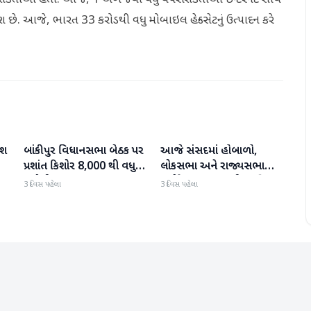
પરાશકર્તાઓ હતા. આજે, 1 અબજથી વધુ વપરાશકર્તાઓ ઇન્ટરનેટ સાથે
 છે. આજે, ભારત 33 કરોડથી વધુ મોબાઇલ હેન્ડસેટનું ઉત્પાદન કરે
િશ
બાંકીપુર વિધાનસભા બેઠક પર
આજે સંસદમાં હોબાળો,
રાષ્ટ્રીય
રાષ્ટ્રીય
ા
પ્રશાંત કિશોર 8,000 થી વધુ
લોકસભા અને રાજ્યસભા
મતોથી આગળ
બપોરે 2 વાગ્યા સુધી સ્થગિત
3 દિવસ પહેલા
3 દિવસ પહેલા