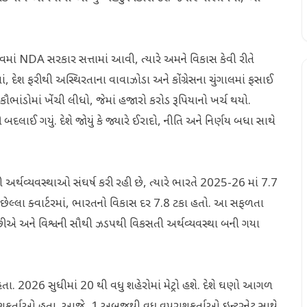
ૃત્વમાં NDA સરકાર સત્તામાં આવી, ત્યારે અમને વિકાસ કેવી રીતે
 દેશ ફરીથી અસ્થિરતાના વાવાઝોડા અને કોંગ્રેસના ચુંગાલમાં ફસાઈ
ભાંડોમાં ખેંચી લીધો, જેમાં હજારો કરોડ રૂપિયાનો ખર્ચ થયો.
બદલાઈ ગયું. દેશે જોયું કે જ્યારે ઈરાદો, નીતિ અને નિર્ણય બધા સાથે
ી અર્થવ્યવસ્થાઓ સંઘર્ષ કરી રહી છે, ત્યારે ભારતે 2025-26 માં 7.7
લા છેલ્લા ક્વાર્ટરમાં, ભારતનો વિકાસ દર 7.8 ટકા હતો. આ સફળતા
છીએ અને વિશ્વની સૌથી ઝડપથી વિકસતી અર્થવ્યવસ્થા બની ગયા
્રો હતા. 2026 સુધીમાં 20 થી વધુ શહેરોમાં મેટ્રો હશે. દેશે ઘણો આગળ