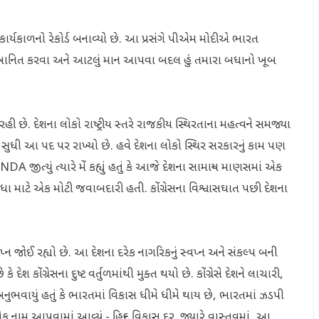
 કાર્યકાળનો રેકોર્ડ બનાવ્યો છે. આ પ્રસંગે પીએમ મોદીએ ભારત
 મને સન્માનિત કરવા અને આટલું માન આપવા બદલ હું તમારા બધાનો ખૂબ
હી છે. દેશના લોકો રાષ્ટ્રીય સ્તરે રાજકીય સ્થિરતાના મહત્વને સમજ્યા
ુધી આ પદ પર રાખ્યો છે. હવે દેશના લોકો સ્થિર સરકારનું કામ પણ
NDA જીત્યું ત્યારે મેં કહ્યું હતું કે આજે દેશના સામાન્ય માણસમાં એક
ે એક મોટી જવાબદારી હતી. કોંગ્રેસના વિશ્વાસઘાત પછી દેશના
પ્ન જોઈ રહ્યો છે. આ દેશના દરેક નાગરિકનું સ્વપ્ન અને સંકલ્પ બની
કોંગ્રેસના દુષ્ટ વર્તુળમાંથી મુક્ત થયો છે. કોંગ્રેસે દેશને લાચારી,
નુભવાયું હતું કે ભારતમાં વિકાસ ધીમે ધીમે થાય છે, ભારતમાં ઝડપી
નામ આપવામાં આવ્યું - હિન્દુ વિકાસ દર. જ્યારે વાસ્તવમાં, આ