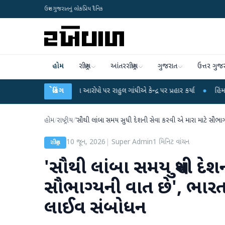
ઉત્તર ગુજરાતનું લોકપ્રિય દૈનિક
હોમ
રાષ્ટ્રીય
આંતરરાષ્ટ્રીય
ગુજરાત
ઉત્તર ગુજ
ક્ષા લીકના આરોપો પર રાહુલ ગાંધીએ કેન્દ્ર પર પ્રહાર કર્યા
બ્રેકિંગ
●
હિંમતનગરમાં રહસ્યમય
હોમ
/
રાષ્ટ્રીય
/
'સૌથી લાંબા સમય સુધી દેશની સેવા કરવી એ મારા માટે સૌભાગ
10 જૂન, 2026
|
Super Admin
1
મિનિટ વાંચન
રાષ્ટ્રીય
'સૌથી લાંબા સમય સુધી દેશ
સૌભાગ્યની વાત છે', ભાર
લાઈવ સંબોધન