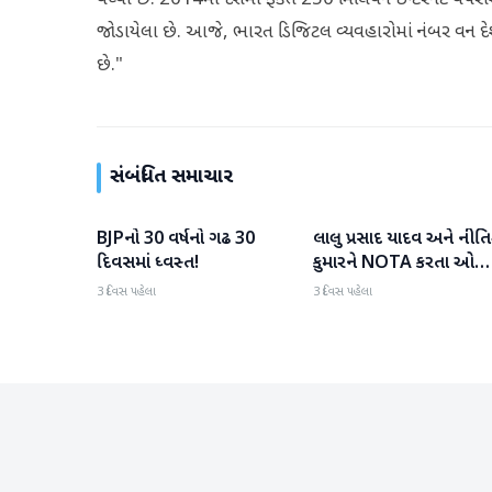
વધ્યો છે. 2014માં દેશમાં ફક્ત 250 મિલિયન ઇન્ટરનેટ વ
જોડાયેલા છે. આજે, ભારત ડિજિટલ વ્યવહારોમાં નંબર વન દેશ
છે."
સંબંધિત સમાચાર
BJPનો 30 વર્ષનો ગઢ 30
લાલુ પ્રસાદ યાદવ અને નીત
રાષ્ટ્રીય
રાષ્ટ્રીય
દિવસમાં ધ્વસ્ત!
કુમારને NOTA કરતા ઓછ
મત મળ્યા
3 દિવસ પહેલા
3 દિવસ પહેલા