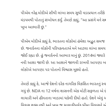
પીએમ નરેન્દ્ર મોદીએ સૌથી લાંબા સમય સુધી વડાપ્રધાન તરીકે
મંડપમથી પોતાનું સંબોધન કર્યું. તેમણે કહ્યું, "આ પ્રસંગે
ખૂબ આભારી છું."
પીએમ મોદીએ કહ્યું કે, ભારતના લોકોમાં હંમેશા અદ્ભુત સમજ ર
છે. જનાર્દનના લોકોની પરિપક્વતાએ મને આટલા લાંબા સમય સ
જોઈ રહ્યા છે. હું જનાર્દનનો આભાર માનું છું. 2014માં જ્યારે 
નવી આશા જાગી છે. આ આશાને જાળવી રાખવી આપણા બધા માટ
લોકોએ આપણા પર પોતાનો વિશ્વાસ મૂક્યો હતો.
તેમણે કહ્યું કે, આજે દેશનો દરેક નાગરિક વિકસિત ભારતનું સ્વ
ગયું છે. NDA ના 12 વર્ષના શાસનની એક મોટી સફળતા એ છે કે દેશ 
લાચારી અને હીનતાના ખાડામાં ધકેલી દીધો હતો. દેશને એવું અ
વિકાસ શક્ય નથી અને ખૂબ જ ચાલાકીપૂર્વક ધીમા વિકાસને એક 