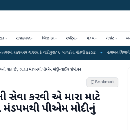
રાત
રાજકારણ
બિઝનેસ
સ્પોર્ટ્સ
હેલ્થ
ગેજેટ
અન
 વાયરસ કે ચાંદીપુરા? 6 બાળકોના મોતથી ફફડાટ
●
હવામાન વિભાગે 18 રાજ્યો માટે 
્યની વાત છે', ભારત મંડપમથી પીએમ મોદીનું લાઈવ સંબોધન
Bookmark
ની સેવા કરવી એ મારા માટે
ત મંડપમથી પીએમ મોદીનું