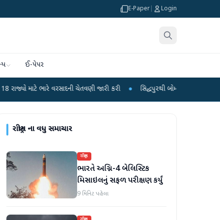
E-Paper
|
Login
્ય
ઈ-પેપર
ભારે વરસાદની ચેતવણી જારી કરી
●
સિદ્ધપુરથી બોમ્બ બનાવવાની સામગ્રી સાથે જૈશના 
રાષ્ટ્રીય
ના વધુ સમાચાર
રાષ્ટ્રીય
ભારતે અગ્નિ-4 બેલિસ્ટિક
મિસાઇલનું સફળ પરીક્ષણ કર્યું
9 મિનિટ પહેલા
રાષ્ટ્રીય