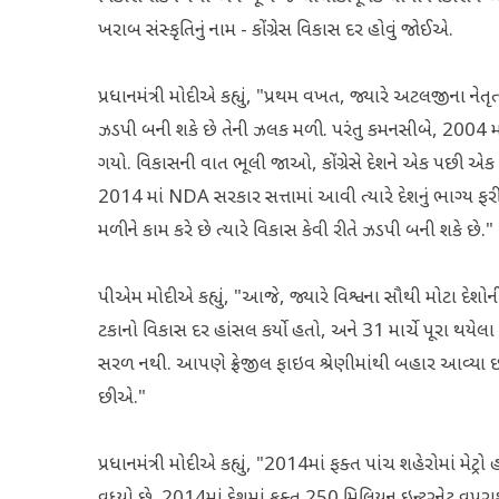
ખરાબ સંસ્કૃતિનું નામ - કોંગ્રેસ વિકાસ દર હોવું જોઈએ.
પ્રધાનમંત્રી મોદીએ કહ્યું, "પ્રથમ વખત, જ્યારે અટલજીના નેત
ઝડપી બની શકે છે તેની ઝલક મળી. પરંતુ કમનસીબે, 2004 માં,
ગયો. વિકાસની વાત ભૂલી જાઓ, કોંગ્રેસે દેશને એક પછી એક કૌ
2014 માં NDA સરકાર સત્તામાં આવી ત્યારે દેશનું ભાગ્ય ફરી 
મળીને કામ કરે છે ત્યારે વિકાસ કેવી રીતે ઝડપી બની શકે છે."
પીએમ મોદીએ કહ્યું, "આજે, જ્યારે વિશ્વના સૌથી મોટા દેશોન
ટકાનો વિકાસ દર હાંસલ કર્યો હતો, અને 31 માર્ચે પૂરા થયે
સરળ નથી. આપણે ફ્રેજીલ ફાઇવ શ્રેણીમાંથી બહાર આવ્યા 
છીએ."
પ્રધાનમંત્રી મોદીએ કહ્યું, "2014માં ફક્ત પાંચ શહેરોમાં મેટ