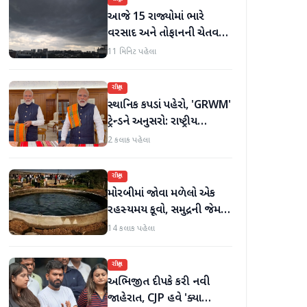
આજે 15 રાજ્યોમાં ભારે
વરસાદ અને તોફાનની ચેતવણી
જારી
11 મિનિટ પહેલા
રાષ્ટ્રીય
સ્થાનિક કપડાં પહેરો, 'GRWM'
ટ્રેન્ડને અનુસરો: રાષ્ટ્રીય
હાથવણાટ દિવસ પર
2 કલાક પહેલા
પ્રધાનમંત્રી મોદી
રાષ્ટ્રીય
મોરબીમાં જોવા મળેલો એક
રહસ્યમય કૂવો, સમુદ્રની જેમ
હિલોળા ખાતું પાણી
14 કલાક પહેલા
રાષ્ટ્રીય
અભિજીત દીપકે કરી નવી
જાહેરાત, CJP હવે 'ક્યા