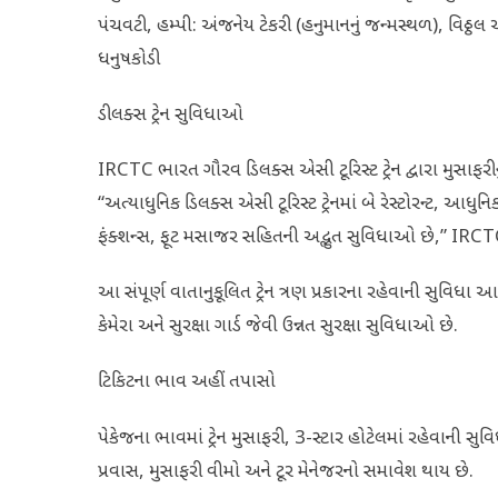
પંચવટી, હમ્પી: અંજનેય ટેકરી (હનુમાનનું જન્મસ્થળ), વિઠ્ઠલ 
ધનુષકોડી
ડીલક્સ ટ્રેન સુવિધાઓ
IRCTC ભારત ગૌરવ ડિલક્સ એસી ટૂરિસ્ટ ટ્રેન દ્વારા મુસાફર
“અત્યાધુનિક ડિલક્સ એસી ટૂરિસ્ટ ટ્રેનમાં બે રેસ્ટોરન્ટ, આધ
ફંક્શન્સ, ફૂટ મસાજર સહિતની અદ્ભુત સુવિધાઓ છે,” IRCTC 
આ સંપૂર્ણ વાતાનુકૂલિત ટ્રેન ત્રણ પ્રકારના રહેવાની સુવિ
કેમેરા અને સુરક્ષા ગાર્ડ જેવી ઉન્નત સુરક્ષા સુવિધાઓ છે.
ટિકિટના ભાવ અહીં તપાસો
પેકેજના ભાવમાં ટ્રેન મુસાફરી, 3-સ્ટાર હોટેલમાં રહેવાની 
પ્રવાસ, મુસાફરી વીમો અને ટૂર મેનેજરનો સમાવેશ થાય છે.