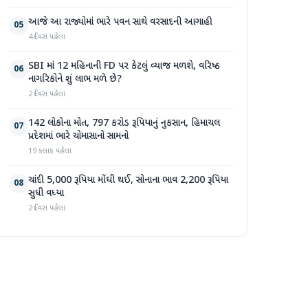
આજે આ રાજ્યોમાં ભારે પવન સાથે વરસાદની આગાહી
05
4 દિવસ પહેલા
SBI માં 12 મહિનાની FD પર કેટલું વ્યાજ મળશે, વરિષ્ઠ
06
નાગરિકોને શું લાભ મળે છે?
2 દિવસ પહેલા
142 લોકોના મોત, 797 કરોડ રૂપિયાનું નુકસાન, હિમાચલ
07
પ્રદેશમાં ભારે ચોમાસાનો સામનો
19 કલાક પહેલા
ચાંદી 5,000 રૂપિયા મોંઘી થઈ, સોનાના ભાવ 2,200 રૂપિયા
08
સુધી વધ્યા
2 દિવસ પહેલા