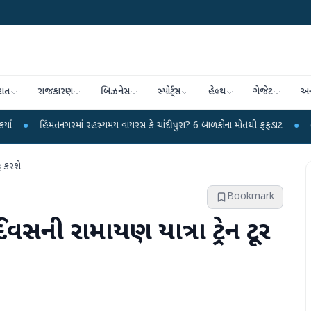
રાત
રાજકારણ
બિઝનેસ
સ્પોર્ટ્સ
હેલ્થ
ગેજેટ
અન
સ્યમય વાયરસ કે ચાંદીપુરા? 6 બાળકોના મોતથી ફફડાટ
●
હવામાન વિભાગે 18 રાજ્યો 
ૂ કરશે
Bookmark
ની રામાયણ યાત્રા ટ્રેન ટૂર