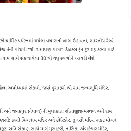
ન પછી ધાર્મિક પર્યટનમાં થયેલા વધારાનો લાભ ઉઠાવતા, ભારતીય રેલ્વે
ની પાંચમી “શ્રી રામાયણ યાત્રા” ડિલક્સ ટ્રેન ટૂર શરૂ કરવા માટે
 રામ સાથે સંકળાયેલા 30 થી વધુ સ્થળોને આવરી લેશે.
ેલા અયોધ્યામાં રોકાશે, જ્યાં મુસાફરો શ્રી રામ જન્મભૂમિ મંદિર,
મઢી અને જનકપુર (નેપાળ) ની મુલાકાત: સીતાજીનું જન્મસ્થળ અને રામ
ાણસી: કાશી વિશ્વનાથ મંદિર અને કોરિડોર, તુલસી મંદિર, સંકટ મોચન
ટ: રાત્રિ રોકાણ સાથે માર્ગ મુસાફરી, નાસિક: ત્ર્યંબકેશ્વર મંદિર,