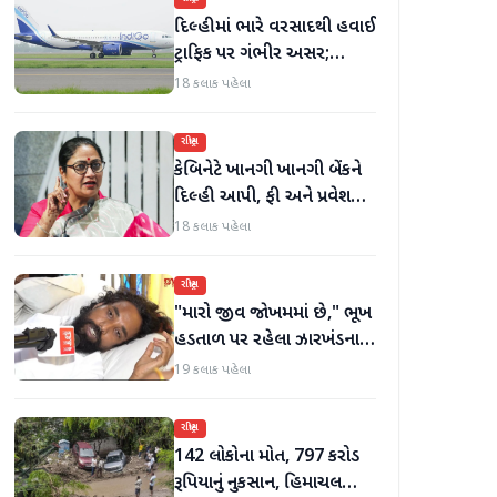
દિલ્હીમાં ભારે વરસાદથી હવાઈ
ટ્રાફિક પર ગંભીર અસર;
ઈન્ડિગોએ મુસાફરો માટે
18 કલાક પહેલા
એડવાઈઝરી જાહેર કરી
રાષ્ટ્રીય
કેબિનેટે ખાનગી ખાનગી બેંકને
દિલ્હી આપી, ફી અને પ્રવેશ
માટે નવા નિયમો વિશે જાણો
18 કલાક પહેલા
રાષ્ટ્રીય
"મારો જીવ જોખમમાં છે," ભૂખ
હડતાળ પર રહેલા ઝારખંડના
વિદ્યાર્થી નેતા દેવેન્દ્ર નાથ
19 કલાક પહેલા
મહતોની તબિયત ખરાબ
રાષ્ટ્રીય
142 લોકોના મોત, 797 કરોડ
રૂપિયાનું નુકસાન, હિમાચલ