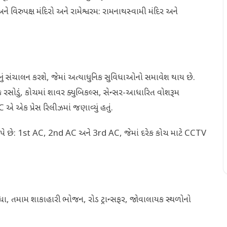
અને વિરુપક્ષ મંદિરો અને રામેશ્વરમ: રામનાથસ્વામી મંદિર અને
ીનું સંચાલન કરશે, જેમાં અત્યાધુનિક સુવિધાઓનો સમાવેશ થાય છે.
ુનિક રસોડું, કોચમાં શાવર ક્યુબિકલ્સ, સેન્સર-આધારિત વોશરૂમ
એ એક પ્રેસ રિલીઝમાં જણાવ્યું હતું.
ધા આપે છે: 1st AC, 2nd AC અને 3rd AC, જેમાં દરેક કોચ માટે CCTV
સુવિધા, તમામ શાકાહારી ભોજન, રોડ ટ્રાન્સફર, જોવાલાયક સ્થળોનો