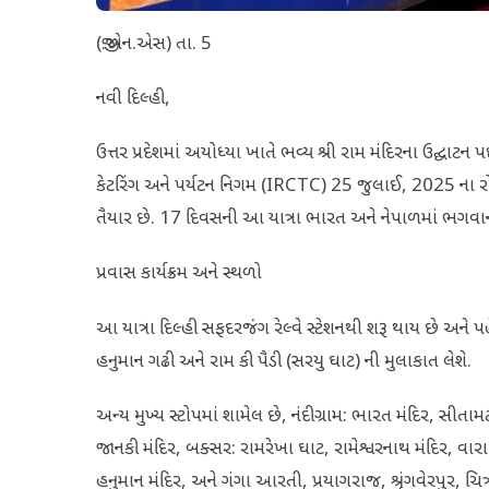
(જી.એન.એસ) તા. 5
નવી દિલ્હી,
ઉત્તર પ્રદેશમાં અયોધ્યા ખાતે ભવ્ય શ્રી રામ મંદિરના ઉદ્ઘાટ
કેટરિંગ અને પર્યટન નિગમ (IRCTC) 25 જુલાઈ, 2025 ના રોજ તે
તૈયાર છે. 17 દિવસની આ યાત્રા ભારત અને નેપાળમાં ભગવાન
પ્રવાસ કાર્યક્રમ અને સ્થળો
આ યાત્રા દિલ્હી સફદરજંગ રેલ્વે સ્ટેશનથી શરૂ થાય છે અને પહ
હનુમાન ગઢી અને રામ કી પૈડી (સરયુ ઘાટ) ની મુલાકાત લેશે.
અન્ય મુખ્ય સ્ટોપમાં શામેલ છે, નંદીગ્રામ: ભારત મંદિર, સીતા
જાનકી મંદિર, બક્સર: રામરેખા ઘાટ, રામેશ્વરનાથ મંદિર, વાર
હનુમાન મંદિર, અને ગંગા આરતી, પ્રયાગરાજ, શ્રૃંગવેરપુર, ચિત્રકૂ