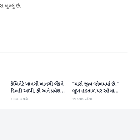
 ખુલ્લું છે.
કેબિનેટે ખાનગી ખાનગી બેંકને
"મારો જીવ જોખમમાં છે,"
રાષ્ટ્રીય
રાષ્ટ્રીય
દિલ્હી આપી, ફી અને પ્રવેશ
ભૂખ હડતાળ પર રહેલા
ટે
માટે નવા નિયમો વિશે જાણો
ઝારખંડના વિદ્યાર્થી નેતા દેવેન્દ્ર
18 કલાક પહેલા
19 કલાક પહેલા
નાથ મહતોની તબિયત ખરાબ