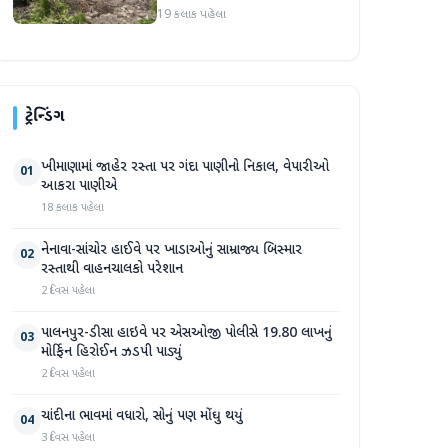
પ્રદેશમાં ભારે ચોમાસાનો સામનો
19 કલાક પહેલા
ટ્રેન્ડિંગ
ખીમાણામાં જાહેર રસ્તા પર ગંદા પાણીનો નિકાલ, વેપારીઓ
01
આકરા પાણીએ
18 કલાક પહેલા
નેનાવા-સાંચોર હાઈવે પર ખાડાઓનું સામ્રાજ્ય બિસ્માર
02
રસ્તાથી વાહનચાલકો પરેશાન
2 દિવસ પહેલા
પાલનપુર-ડીસા હાઇવે પર એસઓજી પોલીસે 19.80 લાખનું
03
મોર્ફિન હિરોઈન ઝડપી પાડ્યું
2 દિવસ પહેલા
ચાંદીના ભાવમાં વધારો, સોનું પણ મોંઘુ થયું
04
3 દિવસ પહેલા