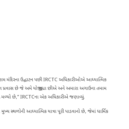
વારા રામ મંદિરના ઉદ્ઘાટન પછી IRCTC અધિકારીઓએ આધ્યાત્મિક
 પ્રવાસ છે જે અમે યોજી રહ્યા છીએ અને અમારા અગાઉના તમામ
િસાદ મળ્યો છે,” IRCTCના એક અધિકારીએ જણાવ્યું.
ખ્ય સ્થળોની આધ્યાત્મિક યાત્રા પૂરી પાડવાનો છે, જેમાં ધાર્મિક