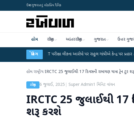
ઉત્તર ગુજરાતનું લોકપ્રિય દૈનિક
હોમ
રાષ્ટ્રીય
આંતરરાષ્ટ્રીય
ગુજરાત
ઉત્તર ગુજ
ET પરીક્ષા લીકના આરોપો પર રાહુલ ગાંધીએ કેન્દ્ર પર પ્રહાર કર્યા
બ્રેકિંગ
●
હિંમતનગરમાં રહ
હોમ
/
રાષ્ટ્રીય
/
IRCTC 25 જુલાઈથી 17 દિવસની રામાયણ યાત્રા ટ્રેન ટૂર શર
6 જુલાઈ, 2025
|
Super Admin
1
મિનિટ વાંચન
રાષ્ટ્રીય
IRCTC 25 જુલાઈથી 17 દિવસ
શરૂ કરશે