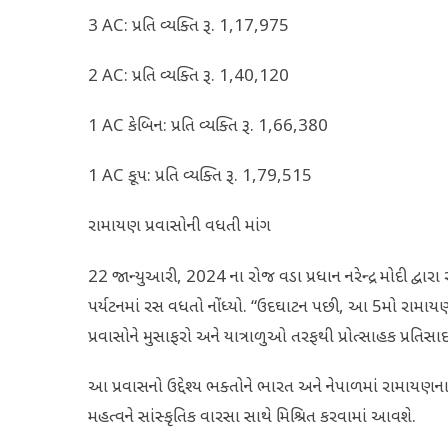
3 AC: પ્રતિ વ્યક્તિ રૂ. 1,17,975
2 AC: પ્રતિ વ્યક્તિ રૂ. 1,40,120
1 AC કેબિન: પ્રતિ વ્યક્તિ રૂ. 1,66,380
1 AC કૂપ: પ્રતિ વ્યક્તિ રૂ. 1,79,515
રામાયણ પ્રવાસોની વધતી માંગ
22 જાન્યુઆરી, 2024 ના રોજ વડા પ્રધાન નરેન્દ્ર મોદી દ્
પર્યટનમાં રસ વધતો નોંધ્યો. “ઉદઘાટન પછી, આ 5મો રામાયણ
પ્રવાસોને મુસાફરો અને યાત્રાળુઓ તરફથી પ્રોત્સાહક પ્રત
આ પ્રવાસનો ઉદ્દેશ્ય ભક્તોને ભારત અને નેપાળમાં રામાયણના મુ
મહત્વને સાંસ્કૃતિક વારસા સાથે મિશ્રિત કરવામાં આવશે.