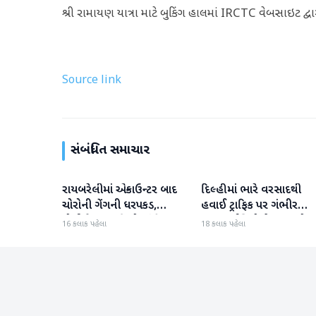
શ્રી રામાયણ યાત્રા માટે બુકિંગ હાલમાં IRCTC વેબસાઇટ દ્વારા
Source link
સંબંધિત સમાચાર
રાયબરેલીમાં એન્કાઉન્ટર બાદ
દિલ્હીમાં ભારે વરસાદથી
રાષ્ટ્રીય
રાષ્ટ્રીય
ચોરોની ગેંગની ધરપકડ,
હવાઈ ટ્રાફિક પર ગંભીર
પોલીસે 12.4 કિલો ચાંદીના
અસર; ઈન્ડિગોએ મુસાફરો મા
16 કલાક પહેલા
18 કલાક પહેલા
દાગીના જપ્ત કર્યા
એડવાઈઝરી જાહેર કરી