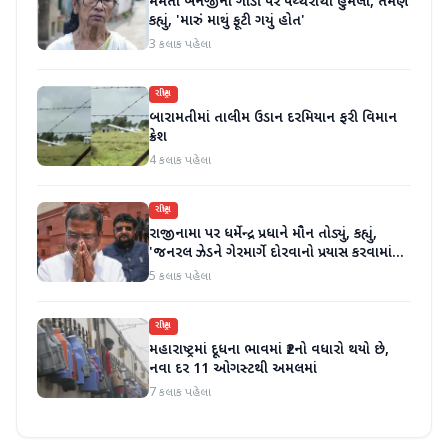
મમતા બેનર્જીની ગાડી પર પથ્થરોથી હુમલો, તેમણે
કહ્યું, 'મારું માથું ફૂટી ગયું હોત'
3 કલાક પહેલા
રાષ્ટ્રીય
બારામતીમાં તાલીમ ઉડાન દરમિયાન ફરી વિમાન
ક્રેશ
4 કલાક પહેલા
રાષ્ટ્રીય
રાજીનામા પર ધર્મેન્દ્ર પ્રધાને મૌન તોડ્યું, કહ્યું,
'જનરલ ઝેડને ગેરમાર્ગે દોરવાનો પ્રયાસ કરવામાં
આવ્યો, મારા માટે પદ મહત્વનું નથી'
5 કલાક પહેલા
રાષ્ટ્રીય
મહારાષ્ટ્રમાં દૂધના ભાવમાં ₹2નો વધારો થયો છે,
નવા દર 11 ઓગસ્ટથી અમલમાં
7 કલાક પહેલા