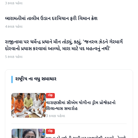
3 કલાક પહેલા
બારામતીમાં તાલીમ ઉડાન દરમિયાન ફરી વિમાન ક્રેશ
રાષ્ટ્રીય
4 કલાક પહેલા
રાજીનામા પર ધર્મેન્દ્ર પ્રધાને મૌન તોડ્યું, કહ્યું, 'જનરલ ઝેડને ગેરમાર્ગે
રાષ્ટ્રીય
દોરવાનો પ્રયાસ કરવામાં આવ્યો, મારા માટે પદ મહત્વનું નથી'
5 કલાક પહેલા
રાષ્ટ્રીય
ના વધુ સમાચાર
રાષ્ટ્રીય
વારાણસીમાં સીએમ યોગીના ડ્રીમ પ્રોજેક્ટનો
શિલાન્યાસ સમારોહ
3 કલાક પહેલા
રાષ્ટ્રીય