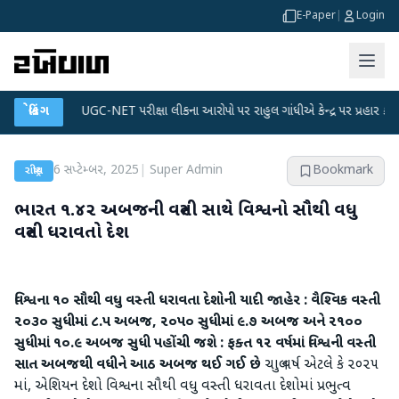
E-Paper
|
Login
લાન
●
બ્રેકિંગ
UGC-NET પરીક્ષા લીકના આરોપો પર રાહુલ ગાંધીએ કેન્દ્ર પર પ્રહાર કર્યા
●
6 સપ્ટેમ્બર, 2025
|
Super Admin
Bookmark
રાષ્ટ્રીય
ભારત ૧.૪૨ અબજની વસ્‍તી સાથે વિશ્વનો સૌથી વધુ
વસ્‍તી ધરાવતો દેશ
વિશ્વ
ના ૧૦ સૌથી વધુ વસ્‍તી ધરાવતા દેશોની યાદી જાહેર : વૈશ્‍વિક વસ્‍તી
૨૦૩૦ સુધીમાં ૮.૫ અબજ
,
૨૦૫૦ સુધીમાં ૯.૭ અબજ અને ૨૧૦૦
સુધીમાં ૧૦.૯ અબજ સુધી પહોંચી જશે : ફક્‍ત ૧૨ વર્ષમાં
વિશ્વ
ની વસ્‍તી
સાત અબજથી વધીને આઠ અબજ થઈ ગઈ છે
ચાલુ વર્ષ એટલે કે ૨૦૨૫
માં, એશિયન દેશો વિશ્વના સૌથી વધુ વસ્‍તી ધરાવતા દેશોમાં પ્રભુત્‍વ