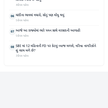
4 દિવસ પહેલા
ચાંદીના ભાવમાં વધારો, સોનું પણ મોંઘુ થયું
06
5 દિવસ પહેલા
આજે આ રાજ્યોમાં ભારે પવન સાથે વરસાદની આગાહી
07
5 દિવસ પહેલા
SBI માં 12 મહિનાની FD પર કેટલું વ્યાજ મળશે, વરિષ્ઠ નાગરિકોને
08
શું લાભ મળે છે?
3 દિવસ પહેલા