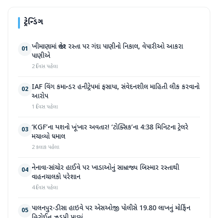
ટ્રેન્ડિંગ
ખીમાણામાં જાહેર રસ્તા પર ગંદા પાણીનો નિકાલ, વેપારીઓ આકરા
01
પાણીએ
2 દિવસ પહેલા
IAF વિંગ કમાન્ડર હનીટ્રેપમાં ફસાયા, સંવેદનશીલ માહિતી લીક કરવાનો
02
આરોપ
1 દિવસ પહેલા
‘KGF’ના યશનો ખૂંખાર અવતાર! ‘ટોક્સિક’ના 4:38 મિનિટના ટ્રેલરે
03
મચાવ્યો ધમાલ
2 કલાક પહેલા
નેનાવા-સાંચોર હાઈવે પર ખાડાઓનું સામ્રાજ્ય બિસ્માર રસ્તાથી
04
વાહનચાલકો પરેશાન
4 દિવસ પહેલા
પાલનપુર-ડીસા હાઇવે પર એસઓજી પોલીસે 19.80 લાખનું મોર્ફિન
05
હિરોઈન ઝડપી પાડ્યું