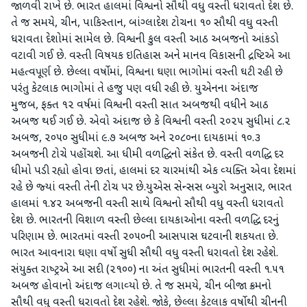
જાળવી રાખે છે. ભારત હાલમાં વિશ્વનો સૌથી વધુ વસ્‍તી ધરાવતો દેશ છે.
તે જ સમયે, ચીન, પાકિસ્‍તાન, બાંગ્‍લાદેશ ટોચના ૧૦ સૌથી વધુ વસ્‍તી
ધરાવતા દેશોમાં સામેલ છે. વિશ્વની કુલ વસ્‍તી આઠ અબજનો આંકડો
વટાવી ગઈ છે. વસ્‍તી વિષયક ઇતિહાસ અને માનવ વિકાસની દ્રષ્ટિએ આ
મહત્‍વપૂર્ણ છે. છેલ્લા વર્ષોમાં, વિશ્વના ઘણા ભાગોમાં વસ્‍તી ઘટી રહી છે
પરંતુ કેટલાક ભાગોમાં તે હજુ પણ વધી રહી છે. યુએનના અંદાજ
મુજબ, ફક્‍ત ૧૨ વર્ષમાં વિશ્વની વસ્‍તી સાત અબજથી વધીને આઠ
અબજ થઈ ગઈ છે. એવો અંદાજ છે કે વિશ્વની વસ્‍તી ૨૦૨૫ સુધીમાં ૮.૨
અબજ, ૨૦૫૦ સુધીમાં ૯.૭ અબજ અને ૨૦૮૦ના દાયકામાં ૧૦.૩
અબજની ટોચે પહોંચશે. આ ધીમી વળદ્ધિનો સંકેત છે. વસ્‍તી વળદ્ધિ દર
ધીમો પડી રહ્યો હોવા છતાં, હાલમાં દર ચારમાંથી એક વ્‍યક્‍તિ એવા દેશમાં
રહે છે જ્‍યાં વસ્‍તી તેની ટોચ પર છે.યુએસ સેન્‍સસ બ્‍યુરો અનુસાર, ભારત
હાલમાં ૧.૪૨ અબજની વસ્‍તી સાથે વિશ્વનો સૌથી વધુ વસ્‍તી ધરાવતો
દેશ છે. ભારતની વિશાળ વસ્‍તી છેલ્લા દાયકાઓના વસ્‍તી વળદ્ધિ દરનું
પરિણામ છે. ભારતમાં વસ્‍તી ૨૦૫૦ની આસપાસ ઘટવાની શકયતા છે.
ભારત આવનારા ઘણા વર્ષો સુધી સૌથી વધુ વસ્‍તી ધરાવતો દેશ રહેશે.
સંયુક્‍ત રાષ્‍ટ્રએ આ સદી (૨૧૦૦) ના અંત સુધીમાં ભારતની વસ્‍તી ૧.૫૧
અબજ હોવાનો અંદાજ લગાવ્‍યો છે. તે જ સમયે, ચીન બીજા ક્રમનો
સૌથી વધુ વસ્‍તી ધરાવતો દેશ રહેશે. જોકે, છેલ્લા કેટલાક વર્ષોથી ચીનની