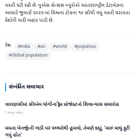
વસ્‍તી ઘટી રહી છે. યુએસ સેન્‍સસ બ્‍યુરોએ આંતરરાષ્‍ટ્રીય ડેટાબેઝના
આધારે જુલાઈ ૨૦૨૫ માં વિશ્વના ટોચના ૧૦ સૌથી વધુ વસ્‍તી ધરાવતા
દેશોની યાદી બહાર પાડી છે.
ટેગ્સ:
#
india
#
un
#
world
#
populous
#
Global population
સંબંધિત સમાચાર
વારાણસીમાં સીએમ યોગીના ડ્રીમ પ્રોજેક્ટનો શિલાન્યાસ સમારોહ
રાષ્ટ્રીય
3 કલાક પહેલા
મમતા બેનર્જીની ગાડી પર પથ્થરોથી હુમલો, તેમણે કહ્યું, 'મારું માથું ફૂટી
રાષ્ટ્રીય
ગયું હોત'