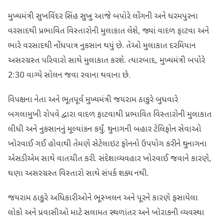
મુખ્યમંત્રી સુખવિંદર સિંહ સુખુ આજે બપોરે લોંગની અને ધરમપુરના
વરસાદથી પ્રભાવિત વિસ્તારોની મુલાકાત લેશે, જ્યાં વાદળ ફાટવા અને
ભારે વરસાદથી નોંધપાત્ર નુકસાન થયું છે. તેઓ મુલાકાત દરમિયાન
અસરગ્રસ્ત પરિવારો સાથે મુલાકાત કરશે. ત્યારબાદ, મુખ્યમંત્રી બપોરે
2:30 વાગ્યે સોલન જવા રવાના થવાના છે.
વિપક્ષના નેતા અને ભૂતપૂર્વ મુખ્યમંત્રી જયરામ ઠાકુરે બુધવારે
બગલામુખી રોપવે દ્વારા વાદળ ફાટવાથી પ્રભાવિત વિસ્તારોની મુલાકાત
લીધી અને નુકસાનનું મૂલ્યાંકન કર્યું. થુનાગની બહાર ટેલિફોન સેવાઓ
ખોરવાઈ ગઈ હોવાથી તેમણે સેટેલાઇટ ફોનનો ઉપયોગ કરીને થુનાગના
એસડીએમ સાથે વાતચીત કરી. સંદેશાવ્યવહાર ખોરવાઈ જવાને કારણે,
ઘણા અસરગ્રસ્ત વિસ્તારો સાથે સંપર્ક શક્ય નથી.
જયરામ ઠાકુરે અધિકારીઓને ભૂસ્ખલન અને પૂરને કારણે ફસાયેલા
લોકો અને પ્રવાસીઓ માટે સલામત સ્થળાંતર અને ખોરાકની વ્યવસ્થા