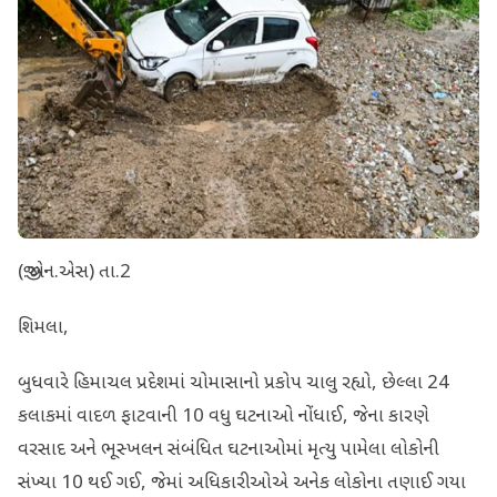
(જી.એન.એસ) તા.2
શિમલા,
બુધવારે હિમાચલ પ્રદેશમાં ચોમાસાનો પ્રકોપ ચાલુ રહ્યો, છેલ્લા 24
કલાકમાં વાદળ ફાટવાની 10 વધુ ઘટનાઓ નોંધાઈ, જેના કારણે
વરસાદ અને ભૂસ્ખલન સંબંધિત ઘટનાઓમાં મૃત્યુ પામેલા લોકોની
સંખ્યા 10 થઈ ગઈ, જેમાં અધિકારીઓએ અનેક લોકોના તણાઈ ગયા