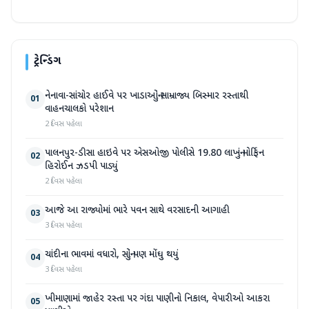
ટ્રેન્ડિંગ
નેનાવા-સાંચોર હાઈવે પર ખાડાઓનું સામ્રાજ્ય બિસ્માર રસ્તાથી
01
વાહનચાલકો પરેશાન
2 દિવસ પહેલા
પાલનપુર-ડીસા હાઇવે પર એસઓજી પોલીસે 19.80 લાખનું મોર્ફિન
02
હિરોઈન ઝડપી પાડ્યું
2 દિવસ પહેલા
આજે આ રાજ્યોમાં ભારે પવન સાથે વરસાદની આગાહી
03
3 દિવસ પહેલા
ચાંદીના ભાવમાં વધારો, સોનું પણ મોંઘુ થયું
04
3 દિવસ પહેલા
ખીમાણામાં જાહેર રસ્તા પર ગંદા પાણીનો નિકાલ, વેપારીઓ આકરા
05