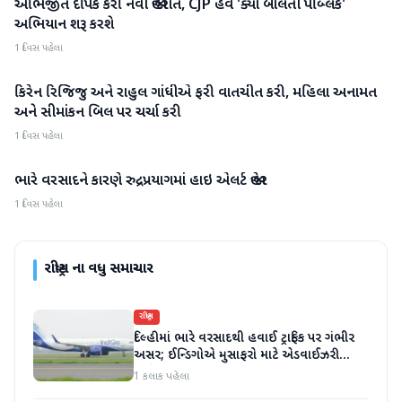
અભિજીત દીપકે કરી નવી જાહેરાત, CJP હવે 'ક્યા બોલતી પબ્લિક'
રાષ્ટ્રીય
અભિયાન શરૂ કરશે
1 દિવસ પહેલા
કિરેન રિજિજુ અને રાહુલ ગાંધીએ ફરી વાતચીત કરી, મહિલા અનામત
રાષ્ટ્રીય
અને સીમાંકન બિલ પર ચર્ચા કરી
1 દિવસ પહેલા
ભારે વરસાદને કારણે રુદ્રપ્રયાગમાં હાઇ એલર્ટ જાહેર
રાષ્ટ્રીય
1 દિવસ પહેલા
રાષ્ટ્રીય
ના વધુ સમાચાર
રાષ્ટ્રીય
દિલ્હીમાં ભારે વરસાદથી હવાઈ ટ્રાફિક પર ગંભીર
અસર; ઈન્ડિગોએ મુસાફરો માટે એડવાઈઝરી
જાહેર કરી
1 કલાક પહેલા