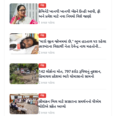
રાષ્ટ્રીય
કેબિનેટે ખાનગી ખાનગી બેંકને દિલ્હી આપી, ફી
અને પ્રવેશ માટે નવા નિયમો વિશે જાણો
1 કલાક પહેલા
રાષ્ટ્રીય
"મારો જીવ જોખમમાં છે," ભૂખ હડતાળ પર રહેલા
ઝારખંડના વિદ્યાર્થી નેતા દેવેન્દ્ર નાથ મહતોની
તબિયત ખરાબ
2 કલાક પહેલા
રાષ્ટ્રીય
142 લોકોના મોત, 797 કરોડ રૂપિયાનું નુકસાન,
હિમાચલ પ્રદેશમાં ભારે ચોમાસાનો સામનો
2 કલાક પહેલા
રાષ્ટ્રીય
સીમાંકન બિલ માટે સરકારના સમર્થનનો પીએમ
મોદીએ સંકેત આપ્યો
3 કલાક પહેલા