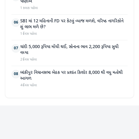
પાણીએ
1 કલાક પહેલા
SBI માં 12 મહિનાની FD પર કેટલું વ્યાજ મળશે, વરિષ્ઠ નાગરિકોને
06
શું લાભ મળે છે?
1 દિવસ પહેલા
ચાંદી 5,000 રૂપિયા મોંઘી થઈ, સોનાના ભાવ 2,200 રૂપિયા સુધી
07
વધ્યા
2 દિવસ પહેલા
બાંકીપુર વિધાનસભા બેઠક પર પ્રશાંત કિશોર 8,000 થી વધુ મતોથી
08
આગળ
4 દિવસ પહેલા