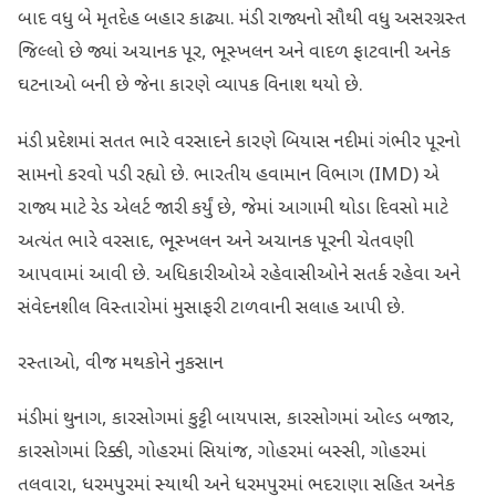
બાદ વધુ બે મૃતદેહ બહાર કાઢ્યા. મંડી રાજ્યનો સૌથી વધુ અસરગ્રસ્ત
જિલ્લો છે જ્યાં અચાનક પૂર, ભૂસ્ખલન અને વાદળ ફાટવાની અનેક
ઘટનાઓ બની છે જેના કારણે વ્યાપક વિનાશ થયો છે.
મંડી પ્રદેશમાં સતત ભારે વરસાદને કારણે બિયાસ નદીમાં ગંભીર પૂરનો
સામનો કરવો પડી રહ્યો છે. ભારતીય હવામાન વિભાગ (IMD) એ
રાજ્ય માટે રેડ એલર્ટ જારી કર્યું છે, જેમાં આગામી થોડા દિવસો માટે
અત્યંત ભારે વરસાદ, ભૂસ્ખલન અને અચાનક પૂરની ચેતવણી
આપવામાં આવી છે. અધિકારીઓએ રહેવાસીઓને સતર્ક રહેવા અને
સંવેદનશીલ વિસ્તારોમાં મુસાફરી ટાળવાની સલાહ આપી છે.
રસ્તાઓ, વીજ મથકોને નુકસાન
મંડીમાં થુનાગ, કારસોગમાં કુટ્ટી બાયપાસ, કારસોગમાં ઓલ્ડ બજાર,
કારસોગમાં રિક્કી, ગોહરમાં સિયાંજ, ગોહરમાં બસ્સી, ગોહરમાં
તલવારા, ધરમપુરમાં સ્યાથી અને ધરમપુરમાં ભદરાણા સહિત અનેક