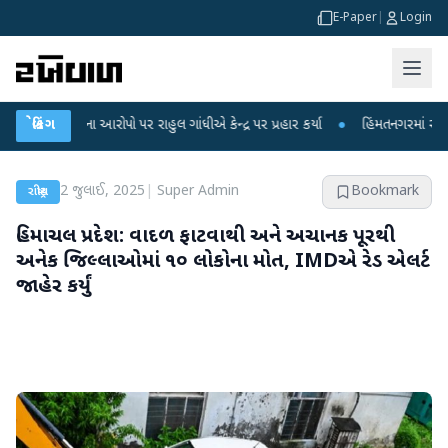
E-Paper
|
Login
 આરોપો પર રાહુલ ગાંધીએ કેન્દ્ર પર પ્રહાર કર્યા
બ્રેકિંગ
●
હિંમતનગરમાં રહસ્યમય વાયરસ કે 
2 જુલાઈ, 2025
|
Super Admin
Bookmark
રાષ્ટ્રીય
હિમાચલ પ્રદેશ: વાદળ ફાટવાથી અને અચાનક પૂરથી
અનેક જિલ્લાઓમાં ૧૦ લોકોના મોત, IMDએ રેડ એલર્ટ
જાહેર કર્યું