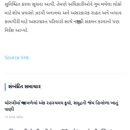
સુનિશ્ચિત કરવા સૂચના આપી. તેમણે અધિકારીઓને ગુમ થયેલા લોકો
માટે શોધ પ્રયાસો ઝડપી બનાવવા અને અસરકારક રાહત અને બચાવ
કામગીરી માટે અસરગ્રસ્ત પરિવારો સાથે નજીકથી સંકલન કરવાનો પણ
નિર્દેશ આપ્યો.
Source link
સંબંધિત સમાચાર
મોરબીમાં જોવા મળેલો એક રહસ્યમય કૂવો, સમુદ્રની જેમ હિલોળા ખાતું
રાષ્ટ્રીય
પાણી
21 કલાક પહેલા