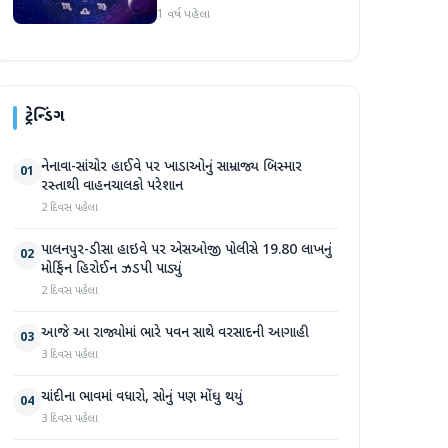
1 વર્ષ પહેલા
ટ્રેન્ડિંગ
નેનાવા-સાંચોર હાઈવે પર ખાડાઓનું સામ્રાજ્ય બિસ્માર
01
રસ્તાથી વાહનચાલકો પરેશાન
2 દિવસ પહેલા
પાલનપુર-ડીસા હાઇવે પર એસઓજી પોલીસે 19.80 લાખનું
02
મોર્ફિન હિરોઈન ઝડપી પાડ્યું
2 દિવસ પહેલા
આજે આ રાજ્યોમાં ભારે પવન સાથે વરસાદની આગાહી
03
3 દિવસ પહેલા
ચાંદીના ભાવમાં વધારો, સોનું પણ મોંઘુ થયું
04
3 દિવસ પહેલા