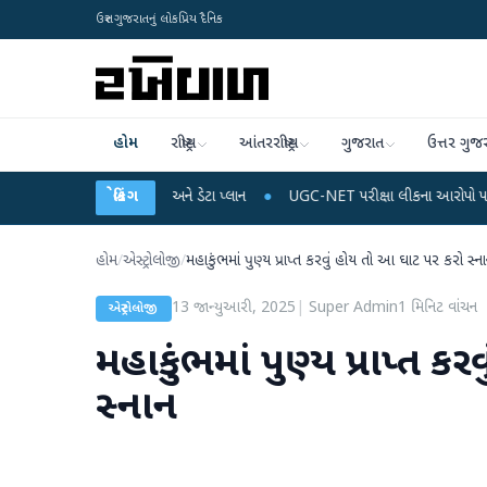
ઉત્તર ગુજરાતનું લોકપ્રિય દૈનિક
હોમ
રાષ્ટ્રીય
આંતરરાષ્ટ્રીય
ગુજરાત
ઉત્તર ગુજ
બાઈલ રિચાર્જ અને ડેટા પ્લાન
બ્રેકિંગ
●
UGC-NET પરીક્ષા લીકના આરોપો પર રાહુલ ગાંધીએ કેન્દ
હોમ
/
એસ્ટ્રોલોજી
/
મહાકુંભમાં પુણ્ય પ્રાપ્ત કરવું હોય તો આ ઘાટ પર કરો સ્ન
13 જાન્યુઆરી, 2025
|
Super Admin
1
મિનિટ વાંચન
એસ્ટ્રોલોજી
મહાકુંભમાં પુણ્ય પ્રાપ્ત 
સ્નાન