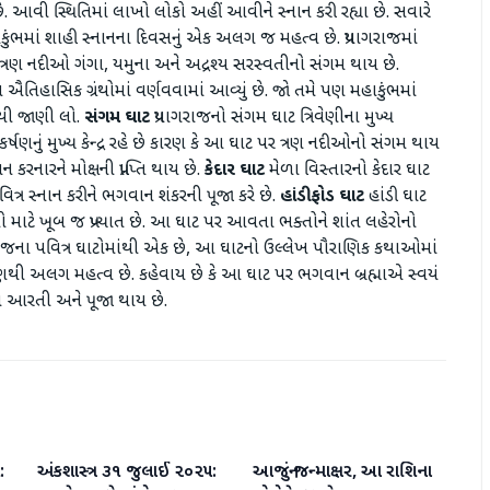
ે. આવી સ્થિતિમાં લાખો લોકો અહીં આવીને સ્નાન કરી રહ્યા છે. સવારે
ાકુંભમાં શાહી સ્નાનના દિવસનું એક અલગ જ મહત્વ છે. પ્રયાગરાજમાં
ીં ત્રણ નદીઓ ગંગા, યમુના અને અદ્રશ્ય સરસ્વતીનો સંગમ થાય છે.
વ ઐતિહાસિક ગ્રંથોમાં વર્ણવવામાં આવ્યું છે. જો તમે પણ મહાકુંભમાં
સથી જાણી લો.
સંગમ ઘાટ
પ્રયાગરાજનો સંગમ ઘાટ ત્રિવેણીના મુખ્ય
ણનું મુખ્ય કેન્દ્ર રહે છે કારણ કે આ ઘાટ પર ત્રણ નદીઓનો સંગમ થાય
કરનારને મોક્ષની પ્રાપ્તિ થાય છે.
કેદાર ઘાટ
મેળા વિસ્તારનો કેદાર ઘાટ
ત્ર સ્નાન કરીને ભગવાન શંકરની પૂજા કરે છે.
હાંડી ફોડ ઘાટ
હાંડી ઘાટ
ક્રમો માટે ખૂબ જ પ્રખ્યાત છે. આ ઘાટ પર આવતા ભક્તોને શાંત લહેરોનો
ગરાજના પવિત્ર ઘાટોમાંથી એક છે, આ ઘાટનો ઉલ્લેખ પૌરાણિક કથાઓમાં
ટિકોણથી અલગ મહત્વ છે. કહેવાય છે કે આ ઘાટ પર ભગવાન બ્રહ્માએ સ્વયં
ગા આરતી અને પૂજા થાય છે.
:
અંકશાસ્ત્ર ૩૧ જુલાઈ ૨૦૨૫:
આજનું જન્માક્ષર, આ રાશિના
એસ્ટ્રોલોજી
એસ્ટ્રોલોજી