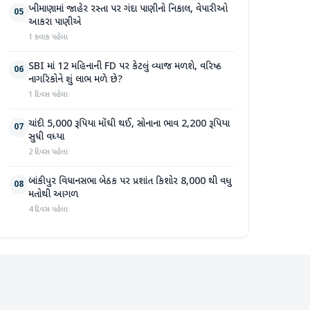
ખીમાણામાં જાહેર રસ્તા પર ગંદા પાણીનો નિકાલ, વેપારીઓ
05
આકરા પાણીએ
1 કલાક પહેલા
SBI માં 12 મહિનાની FD પર કેટલું વ્યાજ મળશે, વરિષ્ઠ
06
નાગરિકોને શું લાભ મળે છે?
1 દિવસ પહેલા
ચાંદી 5,000 રૂપિયા મોંઘી થઈ, સોનાના ભાવ 2,200 રૂપિયા
07
સુધી વધ્યા
2 દિવસ પહેલા
બાંકીપુર વિધાનસભા બેઠક પર પ્રશાંત કિશોર 8,000 થી વધુ
08
મતોથી આગળ
4 દિવસ પહેલા