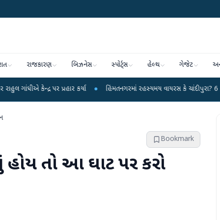
રાત
રાજકારણ
બિઝનેસ
સ્પોર્ટ્સ
હેલ્થ
ગેજેટ
અન
્ર પર પ્રહાર કર્યા
●
હિંમતનગરમાં રહસ્યમય વાયરસ કે ચાંદીપુરા? 6 બાળકોના મોતથી
ાન
Bookmark
કરવું હોય તો આ ઘાટ પર કરો