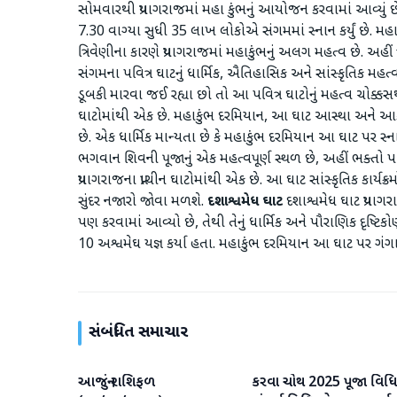
સોમવારથી પ્રયાગરાજમાં મહા કુંભનું આયોજન કરવામાં આવ્યું છ
7.30 વાગ્યા સુધી 35 લાખ લોકોએ સંગમમાં સ્નાન કર્યું છે. મહ
ત્રિવેણીના કારણે પ્રયાગરાજમાં મહાકુંભનું અલગ મહત્વ છે. અહ
સંગમના પવિત્ર ઘાટનું ધાર્મિક, ઐતિહાસિક અને સાંસ્કૃતિક મહત્
ડૂબકી મારવા જઈ રહ્યા છો તો આ પવિત્ર ઘાટોનું મહત્વ ચોક્ક
ઘાટોમાંથી એક છે. મહાકુંભ દરમિયાન, આ ઘાટ આસ્થા અને આકર્ષ
છે. એક ધાર્મિક માન્યતા છે કે મહાકુંભ દરમિયાન આ ઘાટ પર સ્નાન 
ભગવાન શિવની પૂજાનું એક મહત્વપૂર્ણ સ્થળ છે, અહીં ભક્તો પવિ
પ્રયાગરાજના પ્રાચીન ઘાટોમાંથી એક છે. આ ઘાટ સાંસ્કૃતિક કાર્ય
સુંદર નજારો જોવા મળશે.
દશાશ્વમેધ ઘાટ
દશાશ્વમેધ ઘાટ પ્રયા
પણ કરવામાં આવ્યો છે, તેથી તેનું ધાર્મિક અને પૌરાણિક દૃષ્
10 અશ્વમેઘ યજ્ઞ કર્યા હતા. મહાકુંભ દરમિયાન આ ઘાટ પર ગં
સંબંધિત સમાચાર
આજનું રાશિફળ
કરવા ચોથ 2025 પૂજા વિધિ
એસ્ટ્રોલોજી
એસ્ટ્રોલોજી