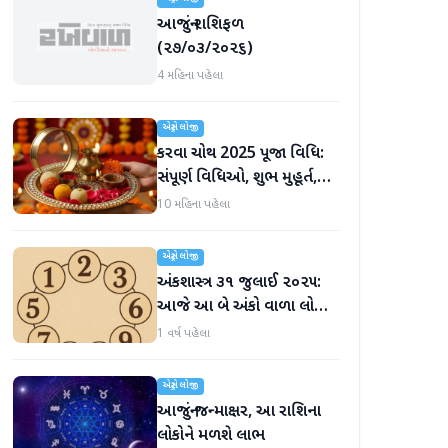
આજનું રાશિફળ
(૨૭/૦૩/૨૦૨૬)
4 મહિના પહેલા
એસ્ટ્રોલોજી
કરવા ચોથ 2025 પૂજા વિધિ:
સંપૂર્ણ વિધિઓ, શુભ મુહૂર્ત,
મંત્રો, વાર્તા અને આરતી વિશે
10 મહિના પહેલા
જાણો
એસ્ટ્રોલોજી
અંકશાસ્ત્ર ૩૧ જુલાઈ ૨૦૨૫:
આજે આ બે અંકો વાળા લોકોને
નાણાકીય લાભ મળશે
1 વર્ષ પહેલા
એસ્ટ્રોલોજી
આજનું જન્માક્ષર, આ રાશિના
લોકોને મળશે લાભ