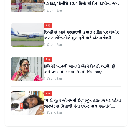
ધરપકડ, પોલીસે 12.4 કિલો ચાંદીના દાગીના જપ્ત
કર્યા
1 દિવસ પહેલા
રાષ્ટ્રીય
દિલ્હીમાં ભારે વરસાદથી હવાઈ ટ્રાફિક પર ગંભીર
અસર; ઈન્ડિગોએ મુસાફરો માટે એડવાઈઝરી
જાહેર કરી
1 દિવસ પહેલા
રાષ્ટ્રીય
કેબિનેટે ખાનગી ખાનગી બેંકને દિલ્હી આપી, ફી
અને પ્રવેશ માટે નવા નિયમો વિશે જાણો
1 દિવસ પહેલા
રાષ્ટ્રીય
"મારો જીવ જોખમમાં છે," ભૂખ હડતાળ પર રહેલા
ઝારખંડના વિદ્યાર્થી નેતા દેવેન્દ્ર નાથ મહતોની
તબિયત ખરાબ
1 દિવસ પહેલા