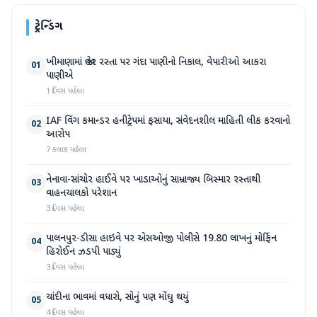
ટ્રેન્ડિંગ
ખીમાણામાં જાહેર રસ્તા પર ગંદા પાણીનો નિકાલ, વેપારીઓ આકરા
01
પાણીએ
1 દિવસ પહેલા
IAF વિંગ કમાન્ડર હનીટ્રેપમાં ફસાયા, સંવેદનશીલ માહિતી લીક કરવાનો
02
આરોપ
7 કલાક પહેલા
નેનાવા-સાંચોર હાઈવે પર ખાડાઓનું સામ્રાજ્ય બિસ્માર રસ્તાથી
03
વાહનચાલકો પરેશાન
3 દિવસ પહેલા
પાલનપુર-ડીસા હાઇવે પર એસઓજી પોલીસે 19.80 લાખનું મોર્ફિન
04
હિરોઈન ઝડપી પાડ્યું
3 દિવસ પહેલા
ચાંદીના ભાવમાં વધારો, સોનું પણ મોંઘુ થયું
05
4 દિવસ પહેલા