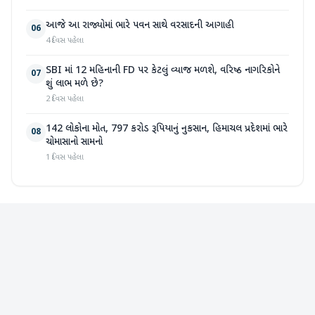
આજે આ રાજ્યોમાં ભારે પવન સાથે વરસાદની આગાહી
06
4 દિવસ પહેલા
SBI માં 12 મહિનાની FD પર કેટલું વ્યાજ મળશે, વરિષ્ઠ નાગરિકોને
07
શું લાભ મળે છે?
2 દિવસ પહેલા
142 લોકોના મોત, 797 કરોડ રૂપિયાનું નુકસાન, હિમાચલ પ્રદેશમાં ભારે
08
ચોમાસાનો સામનો
1 દિવસ પહેલા