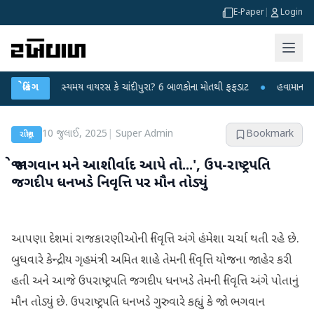
E-Paper
|
Login
રમાં રહસ્યમય વાયરસ કે ચાંદીપુરા? 6 બાળકોના મોતથી ફફડાટ
બ્રેકિંગ
●
હવામાન વિભાગે 18 
10 જુલાઈ, 2025
|
Super Admin
Bookmark
રાષ્ટ્રીય
જો ભગવાન મને આશીર્વાદ આપે તો...', ઉપ-રાષ્ટ્રપતિ
જગદીપ ધનખડે નિવૃત્તિ પર મૌન તોડ્યું
આપણા દેશમાં રાજકારણીઓની નિવૃત્તિ અંગે હંમેશા ચર્ચા થતી રહે છે.
બુધવારે કેન્દ્રીય ગૃહમંત્રી અમિત શાહે તેમની નિવૃત્તિ યોજના જાહેર કરી
હતી અને આજે ઉપરાષ્ટ્રપતિ જગદીપ ધનખડે તેમની નિવૃત્તિ અંગે પોતાનું
મૌન તોડ્યું છે. ઉપરાષ્ટ્રપતિ ધનખડે ગુરુવારે કહ્યું કે જો ભગવાન