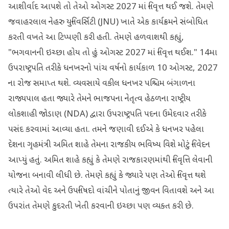
આશીર્વાદ આપશે તો તેઓ ઓગસ્ટ 2027 માં નિવૃત્ત થઈ જશે. તેમણે
જવાહરલાલ નેહરુ યુનિવર્સિટી (JNU) ખાતે એક કાર્યક્રમને સંબોધિત
કરતી વખતે આ ટિપ્પણી કરી હતી. તેમણે હળવાશથી કહ્યું,
"ભગવાનની ઇચ્છા હોય તો હું ઓગસ્ટ 2027 માં નિવૃત્ત થઈશ." 14મા
ઉપરાષ્ટ્રપતિ તરીકે ધનખરનો પાંચ વર્ષનો કાર્યકાળ 10 ઓગસ્ટ, 2027
ના રોજ સમાપ્ત થશે. વ્યવસાયે વકીલ ધનખર પશ્ચિમ બંગાળના
રાજ્યપાલ હતા જ્યારે તેમને ભાજપના નેતૃત્વ હેઠળના રાષ્ટ્રીય
લોકશાહી જોડાણ (NDA) દ્વારા ઉપરાષ્ટ્રપતિ પદના ઉમેદવાર તરીકે
પસંદ કરવામાં આવ્યા હતા. તમને જણાવી દઈએ કે ધનખર પહેલા
દેશના ગૃહમંત્રી અમિત શાહે તેમના રાજકીય ભવિષ્ય વિશે મોટું નિવેદન
આપ્યું હતું. અમિત શાહે કહ્યું કે તેમણે રાજકારણમાંથી નિવૃત્તિ લેવાની
યોજના બનાવી લીધી છે. તેમણે કહ્યું કે જ્યારે પણ તેઓ નિવૃત્ત થશે
ત્યારે તેઓ વેદ અને ઉપનિષદો વાંચીને પોતાનું જીવન વિતાવશે અને આ
ઉપરાંત તેમણે કુદરતી ખેતી કરવાની ઇચ્છા પણ વ્યક્ત કરી છે.