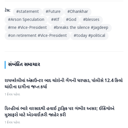
ટેગ્સ:
#
statement
#
Future
#
Dhankhar
#
Arson Speculation
#
#If
#
God
#
blesses
#
me #Vice-President
#
breaks the silence #Jagdeep
#
on retirement #Vice-President
#
today #political
સંબંધિત સમાચાર
રાયબરેલીમાં એન્કાઉન્ટર બાદ ચોરોની ગેંગની ધરપકડ, પોલીસે 12.4 કિલો
રાષ્ટ્રીય
ચાંદીના દાગીના જપ્ત કર્યા
1 દિવસ પહેલા
દિલ્હીમાં ભારે વરસાદથી હવાઈ ટ્રાફિક પર ગંભીર અસર; ઈન્ડિગોએ
રાષ્ટ્રીય
મુસાફરો માટે એડવાઈઝરી જાહેર કરી
1 દિવસ પહેલા