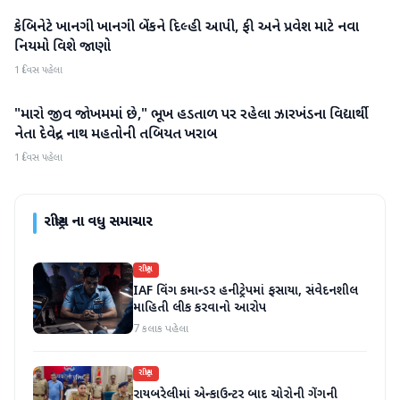
કેબિનેટે ખાનગી ખાનગી બેંકને દિલ્હી આપી, ફી અને પ્રવેશ માટે નવા
રાષ્ટ્રીય
નિયમો વિશે જાણો
1 દિવસ પહેલા
"મારો જીવ જોખમમાં છે," ભૂખ હડતાળ પર રહેલા ઝારખંડના વિદ્યાર્થી
રાષ્ટ્રીય
નેતા દેવેન્દ્ર નાથ મહતોની તબિયત ખરાબ
1 દિવસ પહેલા
રાષ્ટ્રીય
ના વધુ સમાચાર
રાષ્ટ્રીય
IAF વિંગ કમાન્ડર હનીટ્રેપમાં ફસાયા, સંવેદનશીલ
માહિતી લીક કરવાનો આરોપ
7 કલાક પહેલા
રાષ્ટ્રીય
રાયબરેલીમાં એન્કાઉન્ટર બાદ ચોરોની ગેંગની