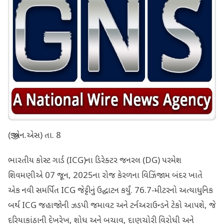
(જી.એન.એસ) તા. 8
ભારતીય કોસ્ટ ગાર્ડ (ICG)ના ડિરેક્ટર જનરલ (DG) પરમેશ
શિવમણીએ 07 જૂન, 2025ના રોજ કેરળના વિઝિંજામ બંદર ખાતે
એક નવી સમર્પિત ICG જેટ્ટીનું ઉદ્ઘાટન કર્યું. 76.7-મીટરનો અત્યાધુનિક
બર્થ ICG જહાજોની ઝડપી જમાવટ અને ટર્નઅરાઉન્ડને ટેકો આપશે, જે
દરિયાકાંઠાની દેખરેખ, શોધ અને બચાવ, દાણચોરી વિરોધી અને