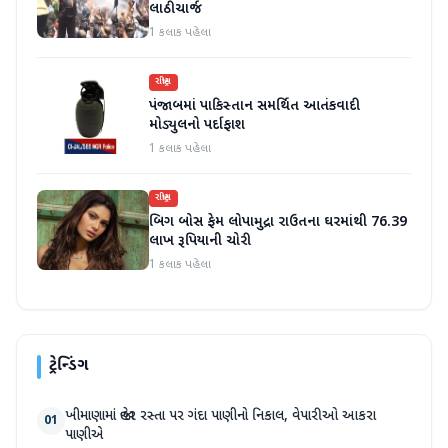
લાઠીચાર્જ
1 કલાક પહેલા
રાષ્ટ્રીય
પંજાબમાં પાકિસ્તાન સમર્થિત આતંકવાદી
મોડ્યુલનો પર્દાફાશ
1 કલાક પહેલા
રાષ્ટ્રીય
બિગ બોસ ફેમ લોપામુદ્રા રાઉતના ઘરમાંથી 76.39
લાખ રૂપિયાની ચોરી
1 કલાક પહેલા
ટ્રેન્ડિંગ
ખીમાણામાં જાહેર રસ્તા પર ગંદા પાણીનો નિકાલ, વેપારીઓ આકરા
01
પાણીએ