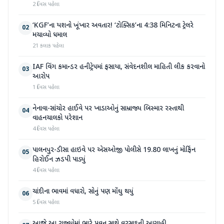
2 દિવસ પહેલા
‘KGF’ના યશનો ખૂંખાર અવતાર! ‘ટોક્સિક’ના 4:38 મિનિટના ટ્રેલરે
02
મચાવ્યો ધમાલ
21 કલાક પહેલા
IAF વિંગ કમાન્ડર હનીટ્રેપમાં ફસાયા, સંવેદનશીલ માહિતી લીક કરવાનો
03
આરોપ
1 દિવસ પહેલા
નેનાવા-સાંચોર હાઈવે પર ખાડાઓનું સામ્રાજ્ય બિસ્માર રસ્તાથી
04
વાહનચાલકો પરેશાન
4 દિવસ પહેલા
પાલનપુર-ડીસા હાઇવે પર એસઓજી પોલીસે 19.80 લાખનું મોર્ફિન
05
હિરોઈન ઝડપી પાડ્યું
4 દિવસ પહેલા
ચાંદીના ભાવમાં વધારો, સોનું પણ મોંઘુ થયું
06
5 દિવસ પહેલા
આજે આ રાજ્યોમાં ભારે પવન સાથે વરસાદની આગાહી