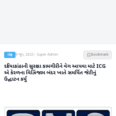
9 જૂન, 2025
|
Super Admin
Bookmark
રાષ્ટ્રીય
દરિયાકાંઠાની સુરક્ષા કામગીરીને વેગ આપવા માટે ICG
એ કેરળના વિઝિંજામ બંદર ખાતે સમર્પિત જેટીનું
ઉદ્ઘાટન કર્યું