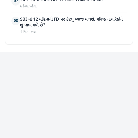
07
6 દિવસ પહેલા
SBI માં 12 મહિનાની FD પર કેટલું વ્યાજ મળશે, વરિષ્ઠ નાગરિકોને
08
શું લાભ મળે છે?
4 દિવસ પહેલા