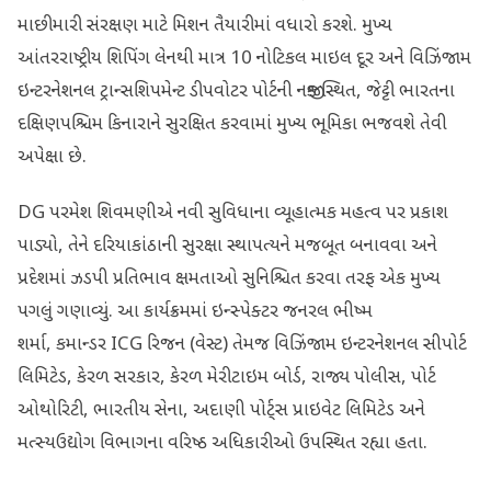
માછીમારી સંરક્ષણ માટે મિશન તૈયારીમાં વધારો કરશે. મુખ્ય
આંતરરાષ્ટ્રીય શિપિંગ લેનથી માત્ર 10 નોટિકલ માઇલ દૂર અને વિઝિંજામ
ઇન્ટરનેશનલ ટ્રાન્સશિપમેન્ટ ડીપવોટર પોર્ટની નજીક સ્થિત, જેટ્ટી ભારતના
દક્ષિણપશ્ચિમ કિનારાને સુરક્ષિત કરવામાં મુખ્ય ભૂમિકા ભજવશે તેવી
અપેક્ષા છે.
DG પરમેશ શિવમણીએ નવી સુવિધાના વ્યૂહાત્મક મહત્વ પર પ્રકાશ
પાડ્યો, તેને દરિયાકાંઠાની સુરક્ષા સ્થાપત્યને મજબૂત બનાવવા અને
પ્રદેશમાં ઝડપી પ્રતિભાવ ક્ષમતાઓ સુનિશ્ચિત કરવા તરફ એક મુખ્ય
પગલું ગણાવ્યું. આ કાર્યક્રમમાં ઇન્સ્પેક્ટર જનરલ ભીષ્મ
શર્મા, કમાન્ડર ICG રિજન (વેસ્ટ) તેમજ વિઝિંજામ ઇન્ટરનેશનલ સીપોર્ટ
લિમિટેડ, કેરળ સરકાર, કેરળ મેરીટાઇમ બોર્ડ, રાજ્ય પોલીસ, પોર્ટ
ઓથોરિટી, ભારતીય સેના, અદાણી પોર્ટ્સ પ્રાઇવેટ લિમિટેડ અને
મત્સ્યઉદ્યોગ વિભાગના વરિષ્ઠ અધિકારીઓ ઉપસ્થિત રહ્યા હતા.