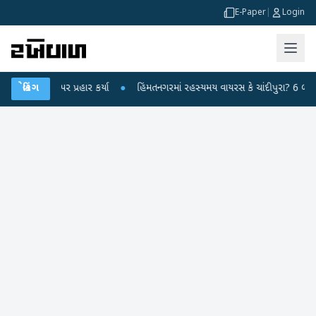
E-Paper
|
Login
 પર પ્રહાર કર્યા
બ્રેકિંગ
●
હિંમતનગરમાં રહસ્યમય વાયરસ કે ચાંદીપુરા? 6 બાળકોના મોતથી 