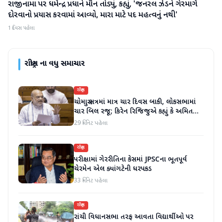
રાજીનામા પર ધર્મેન્દ્ર પ્રધાને મૌન તોડ્યું, કહ્યું, 'જનરલ ઝેડને ગેરમાર્ગે
રાષ્ટ્રીય
દોરવાનો પ્રયાસ કરવામાં આવ્યો, મારા માટે પદ મહત્વનું નથી'
1 દિવસ પહેલા
રાષ્ટ્રીય
ના વધુ સમાચાર
રાષ્ટ્રીય
ચોમાસુ સત્રમાં માત્ર ચાર દિવસ બાકી, લોકસભામાં
ચાર બિલ રજૂ; કિરેન રિજિજુએ કહ્યું કે અમિત
શાહ ચર્ચા પછી જવાબ આપશે
29 મિનિટ પહેલા
રાષ્ટ્રીય
પરીક્ષામાં ગેરરીતિના કેસમાં JPSCના ભૂતપૂર્વ
ચેરમેન એલ ક્યાંગટેની ધરપકડ
33 મિનિટ પહેલા
રાષ્ટ્રીય
રાંચી વિધાનસભા તરફ આવતા વિદ્યાર્થીઓ પર