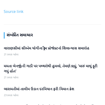
Source link
સંબંધિત સમાચાર
વારાણસીમાં સીએમ યોગીના ડ્રીમ પ્રોજેક્ટનો શિલાન્યાસ સમારોહ
રાષ્ટ્રીય
21 કલાક પહેલા
મમતા બેનર્જીની ગાડી પર પથ્થરોથી હુમલો, તેમણે કહ્યું, 'મારું માથું ફૂટી
રાષ્ટ્રીય
ગયું હોત'
21 કલાક પહેલા
બારામતીમાં તાલીમ ઉડાન દરમિયાન ફરી વિમાન ક્રેશ
રાષ્ટ્રીય
23 કલાક પહેલા