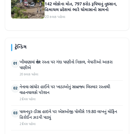
142 લોકોના મોત, 797 કરોડ રૂપિયાનું નુકસાન,
હિમાચલ પ્રદેશમાં ભારે ચોમાસાનો સામનો
20 કલાક પહેલા
ટ્રેન્ડિંગ
ખીમાણામાં જાહેર રસ્તા પર ગંદા પાણીનો નિકાલ, વેપારીઓ આકરા
01
પાણીએ
20 કલાક પહેલા
નેનાવા-સાંચોર હાઈવે પર ખાડાઓનું સામ્રાજ્ય બિસ્માર રસ્તાથી
02
વાહનચાલકો પરેશાન
2 દિવસ પહેલા
પાલનપુર-ડીસા હાઇવે પર એસઓજી પોલીસે 19.80 લાખનું મોર્ફિન
03
હિરોઈન ઝડપી પાડ્યું
2 દિવસ પહેલા