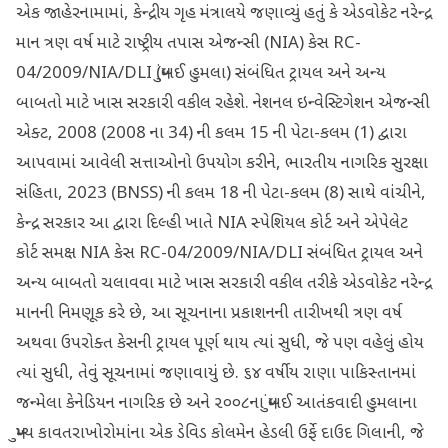
એક જાહેરનામામાં, કેન્દ્રીય ગૃહ મંત્રાલયે જણાવ્યું હતું કે એડવોકેટ નરેન્દ્ર
માન ત્રણ વર્ષ માટે રાષ્ટ્રીય તપાસ એજન્સી (NIA) કેસ RC-
04/2009/NIA/DLI (મુંબઈ હુમલા) સંબંધિત ટ્રાયલ અને અન્ય
બાબતો માટે ખાસ સરકારી વકીલ રહેશે. નેશનલ ઇન્વેસ્ટિગેશન એજન્સી
એક્ટ, 2008 (2008 ના 34) ની કલમ 15 ની પેટા-કલમ (1) દ્વારા
આપવામાં આવેલી સત્તાઓનો ઉપયોગ કરીને, ભારતીય નાગરિક સુરક્ષા
સંહિતા, 2023 (BNSS) ની કલમ 18 ની પેટા-કલમ (8) સાથે વાંચીને,
કેન્દ્ર સરકાર આ દ્વારા દિલ્હી ખાતે NIA સ્પેશિયલ કોર્ટ અને એપેલેટ
કોર્ટ સમક્ષ NIA કેસ RC-04/2009/NIA/DLI સંબંધિત ટ્રાયલ અને
અન્ય બાબતો ચલાવવા માટે ખાસ સરકારી વકીલ તરીકે એડવોકેટ નરેન્દ્ર
માનની નિમણૂક કરે છે, આ સૂચનાના પ્રકાશનની તારીખથી ત્રણ વર્ષ
અથવા ઉપરોક્ત કેસની ટ્રાયલ પૂર્ણ થાય ત્યાં સુધી, જે પણ વહેલું હોય
ત્યાં સુધી, તેવું સૂચનામાં જણાવાયું છે. ૬૪ વર્ષીય રાણા પાકિસ્તાનમાં
જન્મેલા કેનેડિયન નાગરિક છે અને ૨૦૦૮ના મુંબઈ આતંકવાદી હુમલાના
મુખ્ય કાવતરાખોરોમાંના એક ડેવિડ કોલમેન હેડલી ઉર્ફે દાઉદ ગિલાની, જે