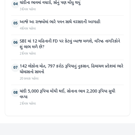
ચાંદીના ભાવમાં વધારો, સોનું પણ મોંઘુ થયું
04
3 દિવસ પહેલા
આજે આ રાજ્યોમાં ભારે પવન સાથે વરસાદની આગાહી
05
4 દિવસ પહેલા
SBI માં 12 મહિનાની FD પર કેટલું વ્યાજ મળશે, વરિષ્ઠ નાગરિકોને
06
શું લાભ મળે છે?
2 દિવસ પહેલા
142 લોકોના મોત, 797 કરોડ રૂપિયાનું નુકસાન, હિમાચલ પ્રદેશમાં ભારે
07
ચોમાસાનો સામનો
20 કલાક પહેલા
ચાંદી 5,000 રૂપિયા મોંઘી થઈ, સોનાના ભાવ 2,200 રૂપિયા સુધી
08
વધ્યા
2 દિવસ પહેલા