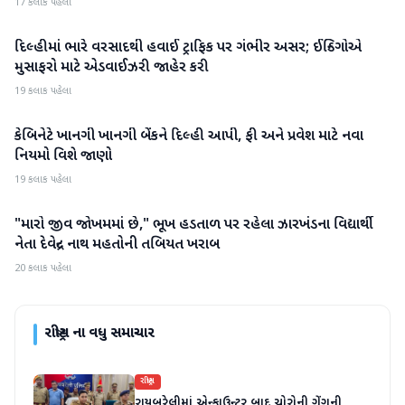
17 કલાક પહેલા
દિલ્હીમાં ભારે વરસાદથી હવાઈ ટ્રાફિક પર ગંભીર અસર; ઈન્ડિગોએ
રાષ્ટ્રીય
મુસાફરો માટે એડવાઈઝરી જાહેર કરી
19 કલાક પહેલા
કેબિનેટે ખાનગી ખાનગી બેંકને દિલ્હી આપી, ફી અને પ્રવેશ માટે નવા
રાષ્ટ્રીય
નિયમો વિશે જાણો
19 કલાક પહેલા
"મારો જીવ જોખમમાં છે," ભૂખ હડતાળ પર રહેલા ઝારખંડના વિદ્યાર્થી
રાષ્ટ્રીય
નેતા દેવેન્દ્ર નાથ મહતોની તબિયત ખરાબ
20 કલાક પહેલા
રાષ્ટ્રીય
ના વધુ સમાચાર
રાષ્ટ્રીય
રાયબરેલીમાં એન્કાઉન્ટર બાદ ચોરોની ગેંગની