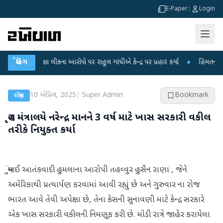
E-Paper
|
Login
પરીક્ષા લીકના આરોપો પર રાહુલ ગાંધીએ કેન્દ્ર પર પ્રહાર કર્યા
બ્રેકિંગ
●
હિંમતનગરમાં રહસ્ય
10 એપ્રિલ, 2025
|
Super Admin
Bookmark
રાષ્ટ્રીય
ગૃહ મંત્રાલયે નરેન્દ્ર માનને 3 વર્ષ માટે ખાસ સરકારી વકીલ
તરીકે નિયુક્ત કર્યા
મુંબઈ આતંકવાદી હુમલાના આરોપી તહવ્વુર હુસૈન રાણા , જેને
અમેરિકાથી પ્રત્યાર્પણ કરવામાં આવી રહ્યું છે અને ગુરુવાર ના રોજ
ભારત આવે તેવી અપેક્ષા છે, તેના કેસની સુનાવણી માટે કેન્દ્ર સરકારે
એક ખાસ સરકારી વકીલની નિમણૂક કરી છે. મોડી રાત્રે જાહેર કરાયેલા