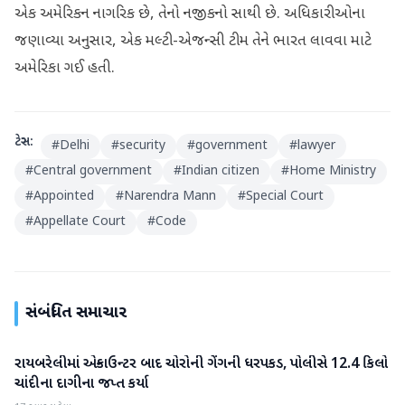
એક અમેરિકન નાગરિક છે, તેનો નજીકનો સાથી છે. અધિકારીઓના
જણાવ્યા અનુસાર, એક મલ્ટી-એજન્સી ટીમ તેને ભારત લાવવા માટે
અમેરિકા ગઈ હતી.
ટેગ્સ:
#
Delhi
#
security
#
government
#
lawyer
#
Central government
#
Indian citizen
#
Home Ministry
#
Appointed
#
Narendra Mann
#
Special Court
#
Appellate Court
#
Code
સંબંધિત સમાચાર
રાયબરેલીમાં એન્કાઉન્ટર બાદ ચોરોની ગેંગની ધરપકડ, પોલીસે 12.4 કિલો
રાષ્ટ્રીય
ચાંદીના દાગીના જપ્ત કર્યા