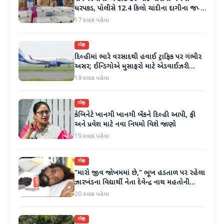
ધરપકડ, પોલીસે 12.4 કિલો ચાંદીના દાગીના જપ્ત
કર્યા
17 કલાક પહેલા
રાષ્ટ્રીય
દિલ્હીમાં ભારે વરસાદથી હવાઈ ટ્રાફિક પર ગંભીર
અસર; ઈન્ડિગોએ મુસાફરો માટે એડવાઈઝરી
જાહેર કરી
19 કલાક પહેલા
રાષ્ટ્રીય
કેબિનેટે ખાનગી ખાનગી બેંકને દિલ્હી આપી, ફી
અને પ્રવેશ માટે નવા નિયમો વિશે જાણો
19 કલાક પહેલા
રાષ્ટ્રીય
"મારો જીવ જોખમમાં છે," ભૂખ હડતાળ પર રહેલા
ઝારખંડના વિદ્યાર્થી નેતા દેવેન્દ્ર નાથ મહતોની
તબિયત ખરાબ
20 કલાક પહેલા
રાષ્ટ્રીય