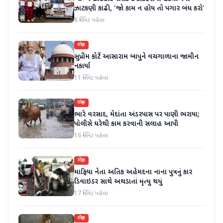
ઝાટકણી કાઢી, 'જો કામ ન હોય તો પગાર બંધ કરો'
8 મિનિટ પહેલા
રાષ્ટ્રીય
સુપ્રીમ કોર્ટે આસારામ બાપુને વચગાળાના જામીન
નકાર્યા
11 મિનિટ પહેલા
રાષ્ટ્રીય
ભારે વરસાદ, મેદાંતા અંડરપાસ પર પાણી ભરાયા;
પોલીસે ઘરેથી કામ કરવાની સલાહ આપી
16 મિનિટ પહેલા
રાષ્ટ્રીય
માફિયા નેતા અતિક અહેમદના નાના પુત્રનું કાર
ડિવાઇડર સાથે અથડાતાં મૃત્યુ થયું
17 મિનિટ પહેલા
રાષ્ટ્રીય