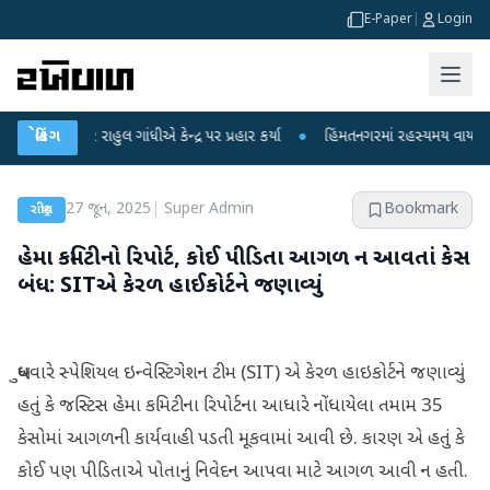
E-Paper
|
Login
પર રાહુલ ગાંધીએ કેન્દ્ર પર પ્રહાર કર્યા
બ્રેકિંગ
●
હિંમતનગરમાં રહસ્યમય વાયરસ કે ચાંદીપ
27 જૂન, 2025
|
Super Admin
Bookmark
રાષ્ટ્રીય
હેમા કમિટીનો રિપોર્ટ, કોઈ પીડિતા આગળ ન આવતાં કેસ
બંધ: SITએ કેરળ હાઈકોર્ટને જણાવ્યું
બુધવારે સ્પેશિયલ ઇન્વેસ્ટિગેશન ટીમ (SIT) એ કેરળ હાઇકોર્ટને જણાવ્યું
હતું કે જસ્ટિસ હેમા કમિટીના રિપોર્ટના આધારે નોંધાયેલા તમામ 35
કેસોમાં આગળની કાર્યવાહી પડતી મૂકવામાં આવી છે. કારણ એ હતું કે
કોઈ પણ પીડિતાએ પોતાનું નિવેદન આપવા માટે આગળ આવી ન હતી.