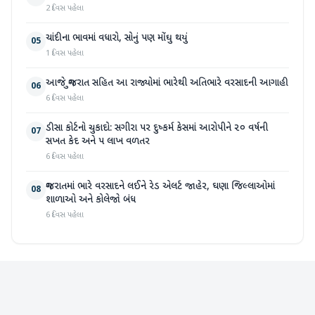
2 દિવસ પહેલા
ચાંદીના ભાવમાં વધારો, સોનું પણ મોંઘુ થયું
05
1 દિવસ પહેલા
આજે ગુજરાત સહિત આ રાજ્યોમાં ભારેથી અતિભારે વરસાદની આગાહી
06
6 દિવસ પહેલા
ડીસા કોર્ટનો ચુકાદો: સગીરા પર દુષ્કર્મ કેસમાં આરોપીને ૨૦ વર્ષની
07
સખત કેદ અને ૫ લાખ વળતર
6 દિવસ પહેલા
ગુજરાતમાં ભારે વરસાદને લઈને રેડ એલર્ટ જાહેર, ઘણા જિલ્લાઓમાં
08
શાળાઓ અને કોલેજો બંધ
6 દિવસ પહેલા