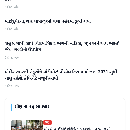
5 દિવસ પહેલા
મોટી દુર્ઘટના, ચાર યાત્રાળુઓ ગંગા નહેરમાં ડૂબી ગયા
રાષ્ટ્રીય
5 દિવસ પહેલા
રાહુલ ગાંધી સામે વિશેષાધિકાર ભંગની નોટિસ, 'મૂર્ખ અને અંધ ભક્ત'
રાષ્ટ્રીય
જેવા શબ્દોનો ઉપયોગ
5 દિવસ પહેલા
મોદી સરકારની ખેડૂતોને મોટી ભેટ! પીએમ કિસાન યોજના 2031 સુધી
રાષ્ટ્રીય
ચાલુ રહેશે, કેબિનેટે મંજૂરી આપી
5 દિવસ પહેલા
રાષ્ટ્રીય
ના વધુ સમાચાર
રાષ્ટ્રીય
બોમ્બે હાઈકોર્ટે રેસિડેન્ટ ડોક્ટરોની હડતાળની