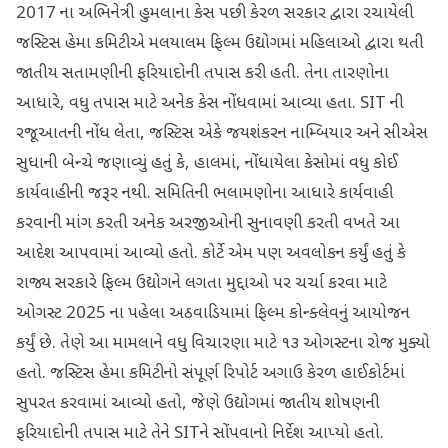
2017 ના અભિનેત્રી હુમલાના કેસ પછી કેરળ સરકાર દ્વારા રચાયેલી
જસ્ટિસ હેમા કમિટીએ મલયાલમ ફિલ્મ ઉદ્યોગમાં મહિલાઓ દ્વારા થતી
જાતીય સતામણીની ફરિયાદોની તપાસ કરી હતી. તેના તારણોના
આધારે, વધુ તપાસ માટે અનેક કેસ નોંધવામાં આવ્યા હતા. SIT ની
રજૂઆતની નોંધ લેતા, જસ્ટિસ એકે જયશંકરન નામ્બિયાર અને સીએસ
સુધાની બેન્ચે જણાવ્યું હતું કે, હાલમાં, નોંધાયેલા કેસોમાં વધુ કોઈ
કાર્યવાહીની જરૂર નથી. સમિતિની ભલામણોના આધારે કાર્યવાહી
કરવાની માંગ કરતી અનેક અરજીઓની સુનાવણી કરતી વખતે આ
આદેશ આપવામાં આવ્યો હતો. કોર્ટે એમ પણ અવલોકન કર્યું હતું કે
રાજ્ય સરકારે ફિલ્મ ઉદ્યોગને લગતા મુદ્દાઓ પર ચર્ચા કરવા માટે
ઓગસ્ટ 2025 ના પહેલા અઠવાડિયામાં ફિલ્મ કોન્ક્લેવનું આયોજન
કર્યું છે. તેણે આ મામલાને વધુ વિચારણા માટે ૧૩ ઓગસ્ટના રોજ મુક્યો
હતો. જસ્ટિસ હેમા કમિટીનો સંપૂર્ણ રિપોર્ટ અગાઉ કેરળ હાઈકોર્ટમાં
સુપરત કરવામાં આવ્યો હતો, જેણે ઉદ્યોગમાં જાતીય શોષણની
ફરિયાદોની તપાસ માટે તેને SITને સોંપવાનો નિર્દેશ આપ્યો હતો.