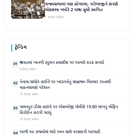
રાજ્યસભામાં પણ હોબાળા, નારેબાજીને કારણે
લોકસભા બપોરે 2 વાગ્યા સુધી સ્થગિત
1 કલાક પહેલા
ટ્રેન્ડિંગ
ગુજરાતમાં ખાનગી ટ્યુશન ક્લાસીસ પર આવશે કડક કાયદો
01
6 દિવસ પહેલા
નેનાવા-સાંચોર હાઈવે પર ખાડાઓનું સામ્રાજ્ય બિસ્માર રસ્તાથી
02
વાહનચાલકો પરેશાન
21 કલાક પહેલા
પાલનપુર-ડીસા હાઇવે પર એસઓજી પોલીસે 19.80 લાખનું મોર્ફિન
03
હિરોઈન ઝડપી પાડ્યું
21 કલાક પહેલા
આજે આ રાજ્યોમાં ભારે પવન સાથે વરસાદની આગાહી
04