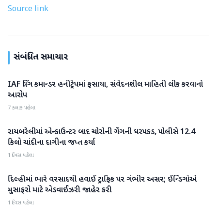
Source link
સંબંધિત સમાચાર
IAF વિંગ કમાન્ડર હનીટ્રેપમાં ફસાયા, સંવેદનશીલ માહિતી લીક કરવાનો
રાષ્ટ્રીય
આરોપ
7 કલાક પહેલા
રાયબરેલીમાં એન્કાઉન્ટર બાદ ચોરોની ગેંગની ધરપકડ, પોલીસે 12.4
રાષ્ટ્રીય
કિલો ચાંદીના દાગીના જપ્ત કર્યા
1 દિવસ પહેલા
દિલ્હીમાં ભારે વરસાદથી હવાઈ ટ્રાફિક પર ગંભીર અસર; ઈન્ડિગોએ
રાષ્ટ્રીય
મુસાફરો માટે એડવાઈઝરી જાહેર કરી
1 દિવસ પહેલા