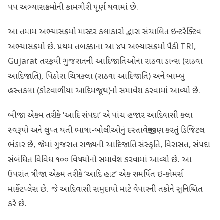
૫૫ અભ્યાસક્રમોની કામગીરી પૂર્ણ થવામાં છે.
આ તમામ અભ્યાસક્રમો માસ્ટર કલાકારો દ્વારા સંચાલિત ઇન્ટરેક્ટિવ
અભ્યાસક્રમો છે. પ્રથમ તબક્કાના આ ૪૫ અભ્યાસક્રમો પૈકી TRI,
Gujarat તરફથી ગુજરાતની આદિજાતિઓના રાઠવા ડાન્સ (રાઠવા
આદિજાતિ), પિઠોરા ચિત્રકલા (રાઠવા આદિજાતિ) અને બામ્બુ
હસ્તકલા (કોટવાળીયા આદિમજૂથ)નો સમાવેશ કરવામાં આવ્યો છે.
બીજા એકમ તરીકે ‘આદિ સંપદા’ એ પાંચ હજાર આદિવાસી કલા
સ્વરૂપો અને લુપ્ત થતી ભાષા-બોલીઓનું દસ્તાવેજીકરણ કરતું ડિજિટલ
ભંડાર છે, જેમાં ગુજરાત રાજ્યની આદિજાતિ સંસ્કૃતિ, વિરાસત, સંપદા
સંબંધિત વિવિધ ૧૦૦ વિષયોનો સમાવેશ કરવામાં આવ્યો છે. આ
ઉપરાંત ત્રીજા એકમ તરીકે ‘આદિ હાટ’ એક સમર્પિત ઇ-કોમર્સ
માર્કેટપ્લેસ છે, જે આદિવાસી સમુદાયો માટે વેપારની તકોને સુનિશ્ચિત
કરે છે.