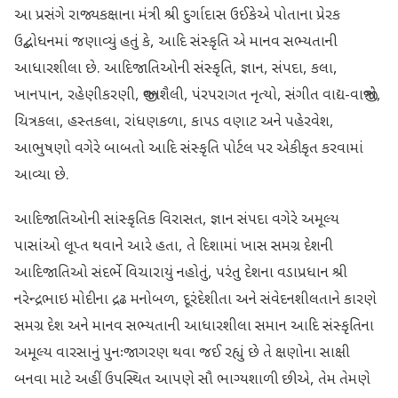
આ પ્રસંગે રાજ્યકક્ષાના મંત્રી શ્રી દુર્ગાદાસ ઉઈકેએ પોતાના પ્રેરક
ઉદ્બોધનમાં જણાવ્યું હતું કે, આદિ સંસ્કૃતિ એ માનવ સભ્યતાની
આધારશીલા છે. આદિજાતિઓની સંસ્કૃતિ, જ્ઞાન, સંપદા, કલા,
ખાનપાન, રહેણીકરણી, જીવનશૈલી, પંરપરાગત નૃત્યો, સંગીત વાદ્ય-વાજીંત્રો,
ચિત્રકલા, હસ્તકલા, રાંધણકળા, કાપડ વણાટ અને પહેરવેશ,
આભુષણો વગેરે બાબતો આદિ સંસ્કૃતિ પોર્ટલ પર એકીકૃત કરવામાં
આવ્યા છે.
આદિજાતિઓની સાંસ્કૃતિક વિરાસત, જ્ઞાન સંપદા વગેરે અમૂલ્ય
પાસાંઓ લૂપ્ત થવાને આરે હતા, તે દિશામાં ખાસ સમગ્ર દેશની
આદિજાતિઓ સંદર્ભે વિચારાયું નહોતું, પરંતુ દેશના વડાપ્રધાન શ્રી
નરેન્દ્રભાઇ મોદીના દ્રઢ મનોબળ, દૂરંદેશીતા અને સંવેદનશીલતાને કારણે
સમગ્ર દેશ અને માનવ સભ્યતાની આધારશીલા સમાન આદિ સંસ્કૃતિના
અમૂલ્ય વારસાનું પુનઃજાગરણ થવા જઈ રહ્યું છે તે ક્ષણોના સાક્ષી
બનવા માટે અહીં ઉપસ્થિત આપણે સૌ ભાગ્યશાળી છીએ, તેમ તેમણે