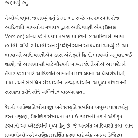
જણાવ્યું હતું.
તેઓએ વધુમાં જણાવ્યું હતું કે તા. ૦૧, સપ્ટેમ્બર ૨૦૨૫ના રોજ
આદિજાતિ બાબતોના મંત્રાલય દ્વારા આદિ વાણી એપ (Beta
Version) લોન્ચ કરીને પ્રથમ તબક્કામાં દેશની ૪ આદિવાસી ભાષા
(ભીલી, ગોંડી, સાંથાલી અને મુંડારી)ને સ્થાન આપવામાં આવ્યું છે. આ
ભાષાઓ આદિ વાણીએપ દ્વારા અંગ્રેજી અને હિન્દી ભાષામાં અનુવાદ થઈ
શકશે, જે આપણા સૌ માટે ગૌરવની બાબત છે. તેઓએ આ પહેલને
તૈયાર કરવા માટે આદિજાતિ બાબતોના મંત્રાલયના અધિકારીશ્રીઓ,
TRIs અને સંબંધિત સંસ્થાઓના તજજ્ઞશ્રીઓના અમૂલ્ય યોગદાનની
સરાહના કરીને સૌને અભિનંદન પાઠવ્યા હતા.
દેશની આદિજાતિઓના જીવન અને સંસ્કૃતિ સંબંધિત અમૂલ્ય પાસાંઓનુ
દસ્તાવેજીકરણ, શૈક્ષણિક સંસાધનો તથા ઈ-કોમર્સની તકોને એકીકૃત
કરવાનો આ પ્લેટફોર્મનો મુખ્ય હેતુ છે. જે અંતર્ગત આદિવાસી કલા, જ્ઞાન
પ્રણાલીઓ અને આજીવિકા પ્રદર્શિત કરવા માટે એક અનન્ય ડિજિટલ