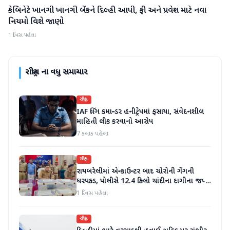
કેબિનેટે ખાનગી ખાનગી બેંકને દિલ્હી આપી, ફી અને પ્રવેશ માટે નવા
રાષ્ટ્રીય
નિયમો વિશે જાણો
1 દિવસ પહેલા
રાષ્ટ્રીય
ના વધુ સમાચાર
રાષ્ટ્રીય
IAF વિંગ કમાન્ડર હનીટ્રેપમાં ફસાયા, સંવેદનશીલ
માહિતી લીક કરવાનો આરોપ
7 કલાક પહેલા
રાષ્ટ્રીય
રાયબરેલીમાં એન્કાઉન્ટર બાદ ચોરોની ગેંગની
ધરપકડ, પોલીસે 12.4 કિલો ચાંદીના દાગીના જપ્ત
કર્યા
1 દિવસ પહેલા
રાષ્ટ્રીય