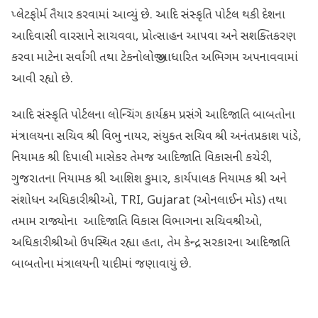
પ્લેટફોર્મ તૈયાર કરવામાં આવ્યું છે. આદિ સંસ્કૃતિ પોર્ટલ થકી દેશના
આદિવાસી વારસાને સાચવવા, પ્રોત્સાહન આપવા અને સશક્તિકરણ
કરવા માટેના સર્વાંગી તથા ટેકનોલોજી આધારિત અભિગમ અપનાવવામાં
આવી રહ્યો છે.
આદિ સંસ્કૃતિ પોર્ટલના લોન્ચિંગ કાર્યક્રમ પ્રસંગે આદિજાતિ બાબતોના
મંત્રાલયના સચિવ શ્રી વિભુ નાયર, સંયુક્ત સચિવ શ્રી અનંતપ્રકાશ પાંડે,
નિયામક શ્રી દિપાલી માસેકર તેમજ આદિજાતિ વિકાસની કચેરી,
ગુજરાતના નિયામક શ્રી આશિશ કુમાર, કાર્યપાલક નિયામક શ્રી અને
સંશોધન અધિકારીશ્રીઓ, TRI, Gujarat (ઓનલાઈન મોડ) તથા
તમામ રાજ્યોના આદિજાતિ વિકાસ વિભાગના સચિવશ્રીઓ,
અધિકારીશ્રીઓ ઉપસ્થિત રહ્યા હતા, તેમ કેન્દ્ર સરકારના આદિજાતિ
બાબતોના મંત્રાલયની યાદીમાં જણાવાયું છે.