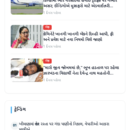
દિલ્હીમાં ભારે વરસાદથી હવાઈ ટ્રાફિક પર ગંભીર
અસર; ઈન્ડિગોએ મુસાફરો માટે એડવાઈઝરી
જાહેર કરી
1 દિવસ પહેલા
રાષ્ટ્રીય
કેબિનેટે ખાનગી ખાનગી બેંકને દિલ્હી આપી, ફી
અને પ્રવેશ માટે નવા નિયમો વિશે જાણો
1 દિવસ પહેલા
રાષ્ટ્રીય
"મારો જીવ જોખમમાં છે," ભૂખ હડતાળ પર રહેલા
ઝારખંડના વિદ્યાર્થી નેતા દેવેન્દ્ર નાથ મહતોની
તબિયત ખરાબ
1 દિવસ પહેલા
ટ્રેન્ડિંગ
ખીમાણામાં જાહેર રસ્તા પર ગંદા પાણીનો નિકાલ, વેપારીઓ આકરા
01
પાણીએ