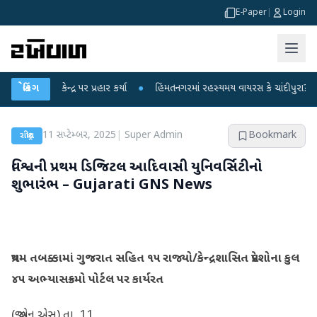
E-Paper
|
Login
 પ્રહાર કર્યા
બ્રેકિંગ
●
હિંમતનગરમાં રહસ્યમય વાયરસ કે ચાંદીપુરા? 6 બાળકોના મોતથી ફફડ
11 સપ્ટેમ્બર, 2025
|
Super Admin
Bookmark
રાષ્ટ્રીય
વિશ્વની પ્રથમ ડિજિટલ આદિવાસી યુનિવર્સિટીનો
શુભારંભ – Gujarati GNS News
પ્રથમ તબક્કામાં ગુજરાત સહિત ૧૫ રાજ્યો/કેન્દ્રશાસિત પ્રદેશોના કુલ
૪૫ અભ્યાસક્રમો પોર્ટલ પર કાર્યરત
(જી.એન.એસ) તા. 11