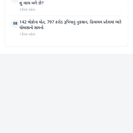
શું લાભ મળે છે?
2 દિવસ પહેલા
142 લોકોના મોત, 797 કરોડ રૂપિયાનું નુકસાન, હિમાચલ પ્રદેશમાં ભારે
08
ચોમાસાનો સામનો
1 દિવસ પહેલા