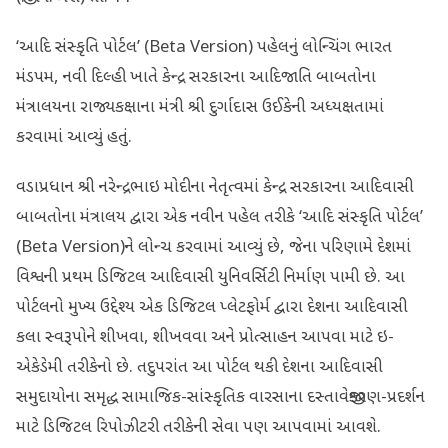
‘આદિ સંસ્કૃતિ પોર્ટલ’ (Beta Version) પહેલનું લોન્ચિંગ ભારત
મંડપમ, નવી દિલ્હી ખાતે કેન્દ્ર સરકારના આદિજાતિ બાબતોના
મંત્રાલયના રાજ્યકક્ષાના મંત્રી શ્રી દુર્ગાદાસ ઉઈકેની અધ્યક્ષતામાં
કરવામાં આવ્યું હતું.
વડાપ્રધાન શ્રી નરેન્દ્રભાઇ મોદીના નેતૃત્વમાં કેન્દ્ર સરકારના આદિવાસી
બાબતોના મંત્રાલય દ્વારા એક નવીન પહેલ તરીકે ‘આદિ સંસ્કૃતિ પોર્ટલ’
(Beta Version)ને લોન્ચ કરવામાં આવ્યું છે, જેના પરિણામે દેશમાં
વિશ્વની પ્રથમ ડિજિટલ આદિવાસી યુનિવર્સિટી નિર્માણ પામી છે. આ
પોર્ટલનો મુખ્ય ઉદ્દેશ્ય એક ડિજિટલ પ્લેટફોર્મ દ્વારા દેશના આદિવાસી
કલા સ્વરૂપોને શીખવા, શીખવવા અને પ્રોત્સાહન આપવા માટે ઇ-
એકેડેમી તરીકેનો છે. તદુપરાંત આ પોર્ટલ થકી દેશના આદિવાસી
સમુદાયોના સમૃદ્ધ સામાજિક-સાંસ્કૃતિક વારસાના દસ્તાવેજીકરણ-પ્રદર્શન
માટે ડિજિટલ રિપોઝીટરી તરીકેની સેવા પણ આપવામાં આવશે.