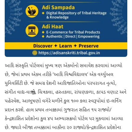
આદિ સંસ્કૃતિ પોર્ટલમાં મુખ્ય ત્રણ એકમોનો સમાવેશ કરવામાં આવ્યો
છે, જેમાં પ્રથમ એકમ તરીકે ‘આદિ વિશ્વવિદ્યાલય’ એક વર્ચ્યુઅલ
યુનિવર્સિટી છે. જે સમગ્ર દેશની આદિજાતિઓના પંરપરાગત નૃત્યો,
સંગીત વાદ્ય-વાજીંત્રો, ચિત્રકલા, હસ્તકલા, રાંધણકળા, કાપડ વણાટ અને
પહેરવેશ, આભૂષણો વગેરે મળીને કુલ ૧૦૦ કલા સ્વરૂપોમાં ઇ-લર્નિંગ
પ્રદાન કરશે. હાલ પ્રથમ તબક્કામાં ગુજરાત સહિત ૧૫ રાજ્યો/
કેન્દ્રશાસિત પ્રદેશોના કુલ ૪૫ અભ્યાસક્રમો પોર્ટલ પર મુકવામાં આવ્યા
છે. જ્યારે બીજા તબક્કામાં બાકીના ૨૦ રાજ્યો/કેન્દ્રશાસિત પ્રદેશોના