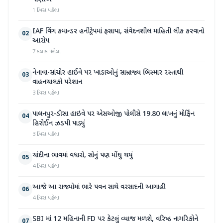
1 દિવસ પહેલા
IAF વિંગ કમાન્ડર હનીટ્રેપમાં ફસાયા, સંવેદનશીલ માહિતી લીક કરવાનો
02
આરોપ
7 કલાક પહેલા
નેનાવા-સાંચોર હાઈવે પર ખાડાઓનું સામ્રાજ્ય બિસ્માર રસ્તાથી
03
વાહનચાલકો પરેશાન
3 દિવસ પહેલા
પાલનપુર-ડીસા હાઇવે પર એસઓજી પોલીસે 19.80 લાખનું મોર્ફિન
04
હિરોઈન ઝડપી પાડ્યું
3 દિવસ પહેલા
ચાંદીના ભાવમાં વધારો, સોનું પણ મોંઘુ થયું
05
4 દિવસ પહેલા
આજે આ રાજ્યોમાં ભારે પવન સાથે વરસાદની આગાહી
06
4 દિવસ પહેલા
SBI માં 12 મહિનાની FD પર કેટલું વ્યાજ મળશે, વરિષ્ઠ નાગરિકોને
07