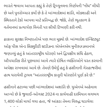
ભારતે જવાબ આપતા કહ્યું કે તેણે ટ્રિબ્યુનલના નિર્ણયની “નોંધ” લીધી
છે અને પુનરોચ્ચાર કર્યો છે કે તે બાંગ્લાદેશમાં શાંતિ, લોકશાહી અને
સ્થિરતાને ટેકો આપવા માટે પ્રતિબદ્ધ છે. જોકે, તેણે ભૂતકાળ કે
વર્તમાનમાં પ્રત્યાર્પણ વિનંતી પર સીધી ટિપ્પણી કરી નથી.
ઢાકાના સુરક્ષા નિષ્ણાતોએ પણ ભાર મૂક્યો છે. બાંગ્લાદેશ ઇન્સ્ટિટ્યૂટ
ઓફ પીસ એન્ડ સિક્યુરિટી સ્ટડીઝના એએનએમ મુનીરુઝ્ઝમાનએ
જણાવ્યું હતું કે આંતરરાષ્ટ્રીય ધોરણો અને દ્વિપક્ષીય સંધિ હેઠળ,
ઔપચારિક રીતે પૂછવામાં આવે ત્યારે દોષિત વ્યક્તિઓને પરત કરવાની
અપેક્ષા રાખવામાં આવે છે. તેમણે ઉમેર્યું હતું કે હસીનાની ગેરહાજરીમાં
હાથ ધરાયેલી ટ્રાયલ “આંતરરાષ્ટ્રીય કાનૂની ધોરણોને પૂર્ણ કરે છે.”
હસીનાને હટાવ્યા પછી બાંગ્લાદેશમાં અશાંતિ છે. યુએનએ અહેવાલ
આપ્યો છે કે જુલાઈ-ઓગસ્ટ 2024 ના કાર્યવાહી દરમિયાન લગભગ
1,400 લોકો માર્યા ગયા હતા, જે આંકડા તેમના વિરુદ્ધ ઘડાયેલા