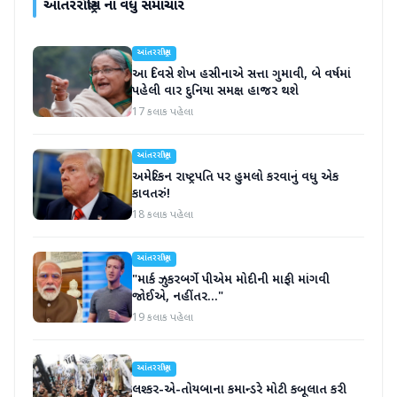
આંતરરાષ્ટ્રીય
ના વધુ સમાચાર
આંતરરાષ્ટ્રીય
આ દિવસે શેખ હસીનાએ સત્તા ગુમાવી, બે વર્ષમાં
પહેલી વાર દુનિયા સમક્ષ હાજર થશે
17 કલાક પહેલા
આંતરરાષ્ટ્રીય
અમેરિકન રાષ્ટ્રપતિ પર હુમલો કરવાનું વધુ એક
કાવતરું!
18 કલાક પહેલા
આંતરરાષ્ટ્રીય
"માર્ક ઝુકરબર્ગે પીએમ મોદીની માફી માંગવી
જોઈએ, નહીંતર..."
19 કલાક પહેલા
આંતરરાષ્ટ્રીય
લશ્કર-એ-તોયબાના કમાન્ડરે મોટી કબૂલાત કરી