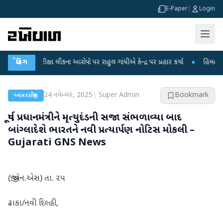
E-Paper
|
Login
રીક્ષા લીકના આરોપો પર રાહુલ ગાંધીએ કેન્દ્ર પર પ્રહાર કર્યા
બ્રેકિંગ
●
હિંમતનગરમાં રહસ્ય
24 નવેમ્બર, 2025
|
Super Admin
Bookmark
આંતરરાષ્ટ્રીય
પૂર્વ પ્રધાનમંત્રીને મૃત્યુદંડની સજા સંભળાવ્યા બાદ
બાંગ્લાદેશે ભારતને નવી પ્રત્યાર્પણ નોટિસ મોકલી –
Gujarati GNS News
(જી.એન.એસ) તા. ૨૫
ઢાકા/નવી દિલ્હી,