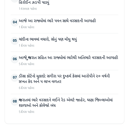
હિરોઈન ઝડપી પાડ્યું
14 કલાક પહેલા
આજે આ રાજ્યોમાં ભારે પવન સાથે વરસાદની આગાહી
04
1 દિવસ પહેલા
ચાંદીના ભાવમાં વધારો, સોનું પણ મોંઘુ થયું
05
1 દિવસ પહેલા
આજે ગુજરાત સહિત આ રાજ્યોમાં ભારેથી અતિભારે વરસાદની આગાહી
06
5 દિવસ પહેલા
ડીસા કોર્ટનો ચુકાદો: સગીરા પર દુષ્કર્મ કેસમાં આરોપીને ૨૦ વર્ષની
07
સખત કેદ અને ૫ લાખ વળતર
6 દિવસ પહેલા
ગુજરાતમાં ભારે વરસાદને લઈને રેડ એલર્ટ જાહેર, ઘણા જિલ્લાઓમાં
08
શાળાઓ અને કોલેજો બંધ
5 દિવસ પહેલા