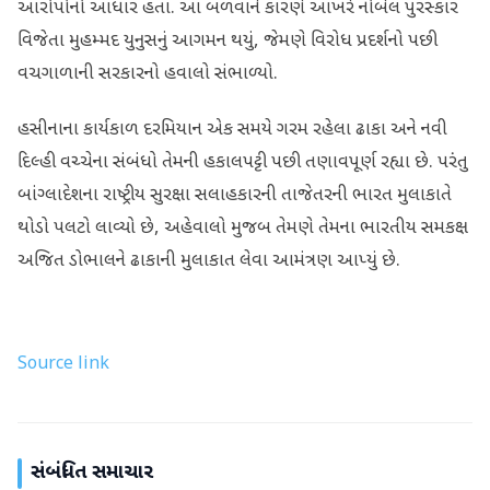
આરોપોનો આધાર હતા. આ બળવાને કારણે આખરે નોબેલ પુરસ્કાર
વિજેતા મુહમ્મદ યુનુસનું આગમન થયું, જેમણે વિરોધ પ્રદર્શનો પછી
વચગાળાની સરકારનો હવાલો સંભાળ્યો.
હસીનાના કાર્યકાળ દરમિયાન એક સમયે ગરમ રહેલા ઢાકા અને નવી
દિલ્હી વચ્ચેના સંબંધો તેમની હકાલપટ્ટી પછી તણાવપૂર્ણ રહ્યા છે. પરંતુ
બાંગ્લાદેશના રાષ્ટ્રીય સુરક્ષા સલાહકારની તાજેતરની ભારત મુલાકાતે
થોડો પલટો લાવ્યો છે, અહેવાલો મુજબ તેમણે તેમના ભારતીય સમકક્ષ
અજિત ડોભાલને ઢાકાની મુલાકાત લેવા આમંત્રણ આપ્યું છે.
Source link
સંબંધિત સમાચાર