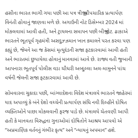
હસીના ભારત ભાગી ગયા પછી આ પત્ર ત્રીજી ઔપચારિક પ્રત્યાર્પણ
વિનંતી હોવાનું જાણવા મળે છે. અગાઉની નોટ ડિસેમ્બર 2024 માં
મોકલવામાં આવી હતી, અને ટ્રાયલના સમાપન પછી બીજી નોટ. ઢાકાએ
ભારતને ભૂતપૂર્વ ગૃહમંત્રી અસદુઝ્ઝમાન ખાન કમાલને પરત કરવા પણ
કહ્યું છે, જેમને આ જ કેસમાં મૃત્યુદંડની સજા ફટકારવામાં આવી હતી
અને ભારતમાં છુપાયેલા હોવાનું માનવામાં આવે છે. રાજ્ય વતી જુબાની
આપનારા ભૂતપૂર્વ પોલીસ વડા ચૌધરી અબ્દુલ્લા અલ-મામુનને પાંચ
વર્ષની જેલની સજા ફટકારવામાં આવી છે.
સોમવારના ચુકાદા પછી, બાંગ્લાદેશના વિદેશ મંત્રાલયે ભારતને જાહેરમાં
યાદ અપાવ્યું કે બંને દેશો વચ્ચેની પ્રત્યાર્પણ સંધિ નવી દિલ્હીને દોષિત
વ્યક્તિઓને પાછા મોકલવાની ફરજ પાડે છે. મંત્રાલયે ચેતવણી આપી
હતી કે માનવતા વિરુદ્ધના ગુનાઓમાં દોષિતોને આશ્રય આપવો એ
“અપ્રમાણિક વર્તનનું ગંભીર કૃત્ય” અને “ન્યાયનું અપમાન” હશે.