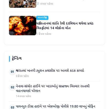
21 કલાક પહેલા
આંતરરાષ્ટ્રીય
પાકિસ્તાનમાં શાંતિ રેલી દરમિયાન થયેલા પ્રચંડ
વિસ્ફોટમાં 14 લોકોના મોત
1 દિવસ પહેલા
ટ્રેન્ડિંગ
ગુજરાતમાં ખાનગી ટ્યુશન ક્લાસીસ પર આવશે કડક કાયદો
01
6 દિવસ પહેલા
નેનાવા-સાંચોર હાઈવે પર ખાડાઓનું સામ્રાજ્ય બિસ્માર રસ્તાથી
02
વાહનચાલકો પરેશાન
14 કલાક પહેલા
પાલનપુર-ડીસા હાઇવે પર એસઓજી પોલીસે 19.80 લાખનું મોર્ફિન
03