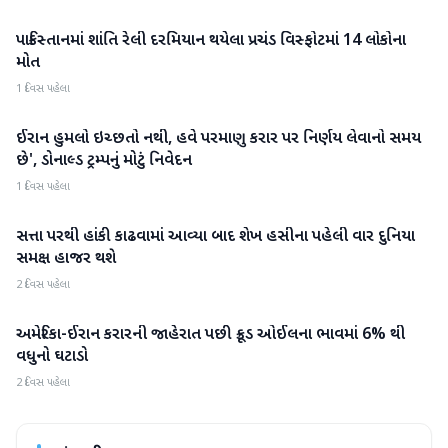
પાકિસ્તાનમાં શાંતિ રેલી દરમિયાન થયેલા પ્રચંડ વિસ્ફોટમાં 14 લોકોના
આંતરરાષ્ટ્રીય
મોત
1 દિવસ પહેલા
ઈરાન હુમલો ઇચ્છતો નથી, હવે પરમાણુ કરાર પર નિર્ણય લેવાનો સમય
આંતરરાષ્ટ્રીય
છે', ડોનાલ્ડ ટ્રમ્પનું મોટું નિવેદન
1 દિવસ પહેલા
સત્તા પરથી હાંકી કાઢવામાં આવ્યા બાદ શેખ હસીના પહેલી વાર દુનિયા
આંતરરાષ્ટ્રીય
સમક્ષ હાજર થશે
2 દિવસ પહેલા
અમેરિકા-ઈરાન કરારની જાહેરાત પછી ક્રૂડ ઓઈલના ભાવમાં 6% થી
આંતરરાષ્ટ્રીય
વધુનો ઘટાડો
2 દિવસ પહેલા