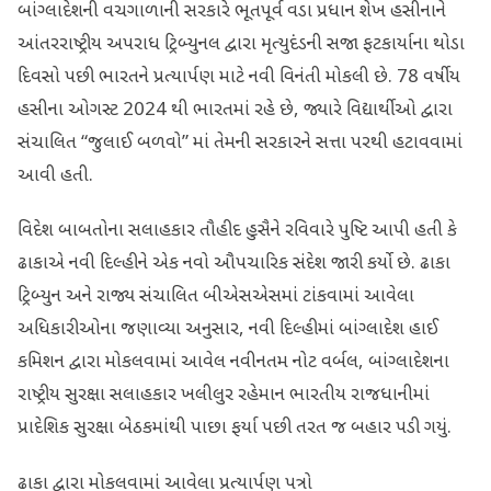
બાંગ્લાદેશની વચગાળાની સરકારે ભૂતપૂર્વ વડા પ્રધાન શેખ હસીનાને
આંતરરાષ્ટ્રીય અપરાધ ટ્રિબ્યુનલ દ્વારા મૃત્યુદંડની સજા ફટકાર્યાના થોડા
દિવસો પછી ભારતને પ્રત્યાર્પણ માટે નવી વિનંતી મોકલી છે. 78 વર્ષીય
હસીના ઓગસ્ટ 2024 થી ભારતમાં રહે છે, જ્યારે વિદ્યાર્થીઓ દ્વારા
સંચાલિત “જુલાઈ બળવો” માં તેમની સરકારને સત્તા પરથી હટાવવામાં
આવી હતી.
વિદેશ બાબતોના સલાહકાર તૌહીદ હુસૈને રવિવારે પુષ્ટિ આપી હતી કે
ઢાકાએ નવી દિલ્હીને એક નવો ઔપચારિક સંદેશ જારી કર્યો છે. ઢાકા
ટ્રિબ્યુન અને રાજ્ય સંચાલિત બીએસએસમાં ટાંકવામાં આવેલા
અધિકારીઓના જણાવ્યા અનુસાર, નવી દિલ્હીમાં બાંગ્લાદેશ હાઈ
કમિશન દ્વારા મોકલવામાં આવેલ નવીનતમ નોટ વર્બલ, બાંગ્લાદેશના
રાષ્ટ્રીય સુરક્ષા સલાહકાર ખલીલુર રહેમાન ભારતીય રાજધાનીમાં
પ્રાદેશિક સુરક્ષા બેઠકમાંથી પાછા ફર્યા પછી તરત જ બહાર પડી ગયું.
ઢાકા દ્વારા મોકલવામાં આવેલા પ્રત્યાર્પણ પત્રો