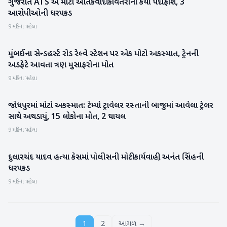
ગુજરાત ATS એ મોટા આતંકવાદી કાવતરાનો કર્યો પર્દાફાશ, 3
રાષ્ટ્રીય
આરોપીઓની ધરપકડ
9 મહિના પહેલા
મુંબઈના સેન્ડહર્સ્ટ રોડ રેલ્વે સ્ટેશન પર એક મોટો અકસ્માત, ટ્રેનની
રાષ્ટ્રીય
અડફેટે આવતા ત્રણ મુસાફરોના મોત
9 મહિના પહેલા
જોધપુરમાં મોટો અકસ્માત: ટેમ્પો ટ્રાવેલર રસ્તાની બાજુમાં આવેલા ટ્રેલર
રાષ્ટ્રીય
સાથે અથડાયું, 15 લોકોના મોત, 2 ઘાયલ
9 મહિના પહેલા
દુલારચંદ યાદવ હત્યા કેસમાં પોલીસની મોટી કાર્યવાહી, અનંત સિંહની
રાષ્ટ્રીય
ધરપકડ
9 મહિના પહેલા
1
2
આગળ →