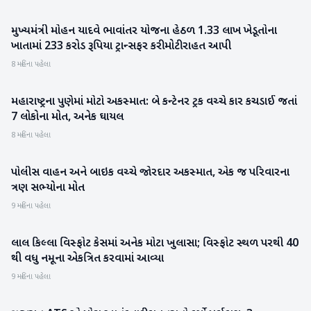
મુખ્યમંત્રી મોહન યાદવે ભાવાંતર યોજના હેઠળ 1.33 લાખ ખેડૂતોના
રાષ્ટ્રીય
ખાતામાં 233 કરોડ રૂપિયા ટ્રાન્સફર કરી મોટી રાહત આપી
8 મહિના પહેલા
મહારાષ્ટ્રના પુણેમાં મોટો અકસ્માત: બે કન્ટેનર ટ્રક વચ્ચે કાર કચડાઈ જતાં
રાષ્ટ્રીય
7 લોકોના મોત, અનેક ઘાયલ
8 મહિના પહેલા
પોલીસ વાહન અને બાઇક વચ્ચે જોરદાર અકસ્માત, એક જ પરિવારના
રાષ્ટ્રીય
ત્રણ સભ્યોના મોત
9 મહિના પહેલા
લાલ કિલ્લા વિસ્ફોટ કેસમાં અનેક મોટા ખુલાસા; વિસ્ફોટ સ્થળ પરથી 40
રાષ્ટ્રીય
થી વધુ નમૂના એકત્રિત કરવામાં આવ્યા
9 મહિના પહેલા