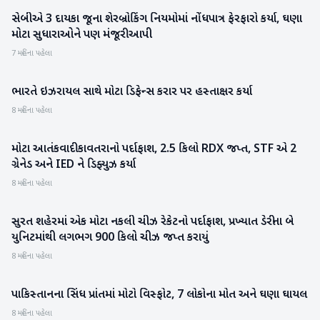
સેબીએ 3 દાયકા જૂના શેરબ્રોકિંગ નિયમોમાં નોંધપાત્ર ફેરફારો કર્યા, ઘણા
રાષ્ટ્રીય
મોટા સુધારાઓને પણ મંજૂરી આપી
7 મહિના પહેલા
ભારતે ઇઝરાયલ સાથે મોટા ડિફેન્સ કરાર પર હસ્તાક્ષર કર્યા
રાષ્ટ્રીય
8 મહિના પહેલા
મોટા આતંકવાદી કાવતરાનો પર્દાફાશ, 2.5 કિલો RDX જપ્ત, STF એ 2
રાષ્ટ્રીય
ગ્રેનેડ અને IED ને ડિફ્યુઝ કર્યા
8 મહિના પહેલા
સુરત શહેરમાં એક મોટા નકલી ચીઝ રેકેટનો પર્દાફાશ, પ્રખ્યાત ડેરીના બે
ગુજરાત
યુનિટમાંથી લગભગ 900 કિલો ચીઝ જપ્ત કરાયું
8 મહિના પહેલા
પાકિસ્તાનના સિંધ પ્રાંતમાં મોટો વિસ્ફોટ, 7 લોકોના મોત અને ઘણા ઘાયલ
આંતરરાષ્ટ્રીય
8 મહિના પહેલા