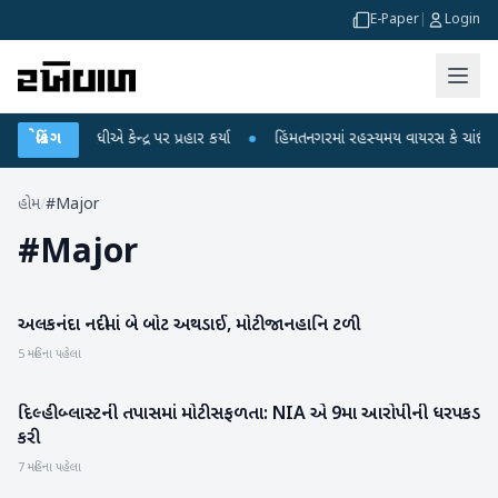
E-Paper
|
Login
હુલ ગાંધીએ કેન્દ્ર પર પ્રહાર કર્યા
બ્રેકિંગ
●
હિંમતનગરમાં રહસ્યમય વાયરસ કે ચાંદીપુરા?
હોમ
/
#Major
#
Major
અલકનંદા નદીમાં બે બોટ અથડાઈ, મોટી જાનહાનિ ટળી
રાષ્ટ્રીય
5 મહિના પહેલા
દિલ્હી બ્લાસ્ટની તપાસમાં મોટી સફળતા: NIA એ 9મા આરોપીની ધરપકડ
રાષ્ટ્રીય
કરી
7 મહિના પહેલા