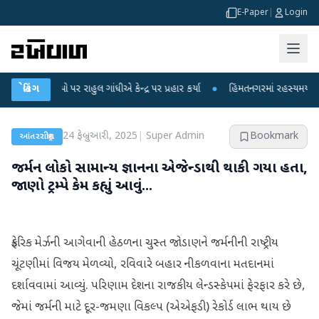
E-Paper
|
Login
 પર રાહુલ ગાંધીએ કેન્દ્ર પર પ્રહાર કર્યા
બ્રેકિંગ
●
હિંમતનગરમાં રહસ્યમય વાયરસ કે ચાંદી
24 ફેબ્રુઆરી, 2025
|
Super Admin
Bookmark
આંતરરાષ્ટ્રીય
જર્મન લોકો સામાન્ય જ્ઞાનના એજેન્ડાથી થાકી ગયા હતા,
જાણો ટ્રમ્પે કેમ કહ્યું આવું...
ફ્રેડરિક મેર્ઝની આગેવાની હેઠળના ચુસ્ત જોડાણને જર્મનીની રાષ્ટ્રીય
ચૂંટણીમાં વિજય મેળવ્યો, રવિવારે બહાર નીકળવાના મતદાનમાં
દર્શાવવામાં આવ્યું. પરિણામ દેશના રાજકીય લેન્ડસ્કેપમાં ફેરફાર કરે છે,
જેમાં જર્મની માટે દૂર-જમણા વિકલ્પ (એએફડી) રેકોર્ડ લાભ થાય છે