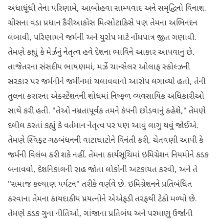
અંધાધૂંધી તેના પરિણામે, આબોહવા સામ્યવાદ અને સમૃદ્ધિનો વિનાશ.
ગ્રીસના વડા પ્રધાન કૈરીઆકોસ મિત્સોટાકિસે પણ તેમના અભિનંદન
લંબાવી, પરિણામને જર્મની અને યુરોપ માટે નોંધપાત્ર જીત ગણાવી.
તેમણે કહ્યું કે મેર્ઝનું નેતૃત્વ હવે દેશના ભાવિને આકાર આપવાનું છે.
તાજેતરના સંસદીય ભાષણમાં, મર્ઝે ચાન્સેલર ઓલાફ સ્કોલ્ઝની
સરકાર પર જર્મનીને જમીનમાં ચલાવવાનો આરોપ લગાવ્યો હતો, તેની
તુલના કરારના એક્સ્ટેંશનની શોધમાં નિષ્ફળ વ્યવસાયિક અધિકારીઓ
સાથે કરી હતી. "તેઓ નમ્રતાપૂર્વક તમને કંપની છોડવાનું કહેશે," તેમણે
દલીલ કરતાં કહ્યું કે વર્તમાન નેતૃત્વ પર પણ આવું લાગુ થવું જોઈએ.
તેમણે સ્વિફ્ટ ગઠબંધનની વાટાઘાટોને વિનંતી કરી, ચેતવણી આપી કે
જર્મની વિલંબ કરી શકે નહીં. તેમના કાર્યસૂચિમાં ઇમિગ્રેશન નિયમોને કડક
બનાવવો, દેશનિકાલની રાહ જોતા લોકોની અટકાયત કરવી, અને તે
"સમાજ કલ્યાણ પર્યટન" તરીકે વર્ણવે છે. ઇમિગ્રેશનને પ્રતિબંધિત
કરવાના તેમના કાયદાકીય પ્રયત્નોને એએફડી તરફથી ટેકો મળ્યો છે.
તેમણે કડક ગુના નીતિઓ, ગાંજાના પ્રતિબંધ અને પરમાણુ ઉર્જાની