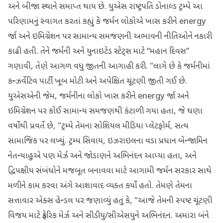
અને બીજા સ્થાને સમાપ્ત થાય છે. યુએસ રાષ્ટ્રપતિ ડોનાલ્ડ ટ્રમ્પે આ
પરિણામનું સ્વાગત કરતાં કહ્યું કે જર્મન લોકોએ ખાસ કરીને energy
ર્જા અને ઇમિગ્રેશન પર સામાન્ય સમજણની અભાવની નીતિઓને નકારી
કાઢી હતી. તેને જર્મની અને યુનાઇટેડ સ્ટેટ્સ માટે “મહાન દિવસ”
ગણાવી, તેણે આગળ વધુ જીતની આગાહી કરી. "લાગે છે કે જર્મનીમાં
કન્ઝર્વેટિવ પાર્ટી ખૂબ મોટી અને અપેક્ષિત ચૂંટણી જીતી ગઈ છે.
યુએસએની જેમ, જર્મનીના લોકો ખાસ કરીને energy ર્જા અને
ઇમિગ્રેશન પર કોઈ સામાન્ય સમજણથી કંટાળી ગયા હતા, જે ઘણા
વર્ષોથી પ્રવર્તે છે, "ટ્રમ્પે તેમના સોશિયલ મીડિયા પ્લેટફોર્મ, સત્ય
સામાજિક પર લખ્યું. ટ્રમ્પ સિવાય, ઇઝરાઇલના વડા પ્રધાન બેન્જામિન
નેતન્યાહુએ પણ મેર્ઝ અને જોડાણને અભિનંદન આપ્યા હતા, અને
દ્વિપક્ષીય સંબંધોને મજબૂત બનાવવા માટે આગામી જર્મન સરકાર સાથે
મળીને કામ કરવા અંગે આશાવાદ વ્યક્ત કર્યો હતો. તેમણે તેમના
સત્તાવાર એક્સ હેન્ડલ પર જણાવ્યું હતું કે, "આજે તેમની સ્પષ્ટ ચૂંટણી
વિજય માટે ફ્રેડરિક મેર્ઝ અને સીડીયુ/સીએસયુને અભિનંદન. અમારા બંને