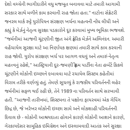
દેશો વચ્ચેની ભાગીદારીને વધુ મજબૂત બનાવવા માટે તમારી આગામી
સરકાર સાથે મળીને કામ કરવાની રાહ જોતા હતા." નાટોના સેક્રેટરી
જનરલ માર્ક રુટ્ટે યુરોપિયન સંરક્ષણ ખર્ચના મહત્વની નોંધ લીધી અને
કહ્યું કે મેર્ઝનું નેતૃત્વ સુરક્ષા પડકારોને દૂર કરવામાં મુખ્ય ભૂમિકા ભજવશે.
"જર્મનીમાં આજની ચૂંટણીની જીત અંગે ફ્રેડરિક મેર્ઝને અભિનંદન. અમારી
વહેંચાયેલ સુરક્ષા માટે આ નિર્ણાયક ક્ષણમાં તમારી સાથે કામ કરવાની
રાહ જોવી. યુરોપ સંરક્ષણ ખર્ચ પર આગળ વધવું અને તમારું નેતૃત્વ
મહત્ત્વનું રહેશે," આસ્ટ્રિયાની દૂર-જમણી ફ્રીડમ પાર્ટીના નેતા હર્બર્ટ કિકલે
ચૂંટણીને લોકોની ઇચ્છાને દબાવવા માટે રચાયેલ સિસ્ટમ કહેતીમાં
વિરામ તરીકે વર્ણવ્યું હતું. તેમણે સૂચવ્યું કે રાજકીય પરિવર્તનની લહેર
જર્મનીમાં સફળ થઈ રહી છે, તેને 1989 ના પરિવર્તન સાથે સરખાવી
હતી. "આજની તારીખમાં, સિસ્ટમના તે પક્ષોના ફાયરવમાં એક ગેપિંગ
છિદ્ર છે, જે ખરેખર લોકોની ઇચ્છા સામે અને લોકશાહી પરિવર્તનની
દિવાલ છે - લોકોની આશ્રયદાતા હોવાને કારણે લોકોની આશાને કારણે,
ગેરકાયદેસર સામૂહિક ઇમિગ્રેશન અને ઇસ્લામવાદી આતંક અને સુરક્ષા