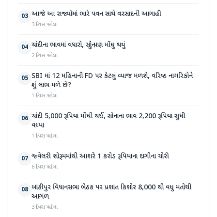
આજે આ રાજ્યોમાં ભારે પવન સાથે વરસાદની આગાહી
03
3 દિવસ પહેલા
ચાંદીના ભાવમાં વધારો, સોનું પણ મોંઘુ થયું
04
2 દિવસ પહેલા
SBI માં 12 મહિનાની FD પર કેટલું વ્યાજ મળશે, વરિષ્ઠ નાગરિકોને
05
શું લાભ મળે છે?
1 દિવસ પહેલા
ચાંદી 5,000 રૂપિયા મોંઘી થઈ, સોનાના ભાવ 2,200 રૂપિયા સુધી
06
વધ્યા
1 દિવસ પહેલા
જ્વેલરી શોરૂમમાંથી આશરે 1 કરોડ રૂપિયાના દાગીના ચોરી
07
6 દિવસ પહેલા
બાંકીપુર વિધાનસભા બેઠક પર પ્રશાંત કિશોર 8,000 થી વધુ મતોથી
08
આગળ
3 દિવસ પહેલા