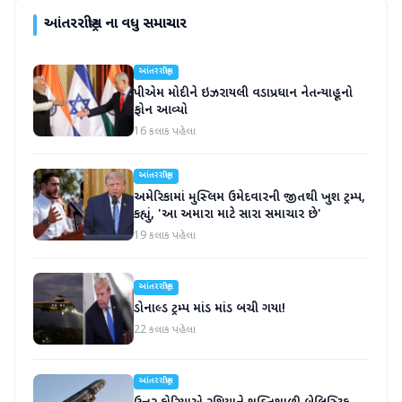
આંતરરાષ્ટ્રીય
ના વધુ સમાચાર
આંતરરાષ્ટ્રીય
પીએમ મોદીને ઇઝરાયલી વડાપ્રધાન નેતન્યાહૂનો
ફોન આવ્યો
16 કલાક પહેલા
આંતરરાષ્ટ્રીય
અમેરિકામાં મુસ્લિમ ઉમેદવારની જીતથી ખુશ ટ્રમ્પ,
કહ્યું, 'આ અમારા માટે સારા સમાચાર છે'
19 કલાક પહેલા
આંતરરાષ્ટ્રીય
ડોનાલ્ડ ટ્રમ્પ માંડ માંડ બચી ગયા!
22 કલાક પહેલા
આંતરરાષ્ટ્રીય