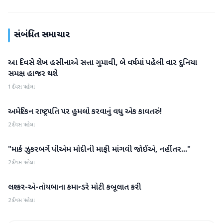
સંબંધિત સમાચાર
આ દિવસે શેખ હસીનાએ સત્તા ગુમાવી, બે વર્ષમાં પહેલી વાર દુનિયા
આંતરરાષ્ટ્રીય
સમક્ષ હાજર થશે
1 દિવસ પહેલા
અમેરિકન રાષ્ટ્રપતિ પર હુમલો કરવાનું વધુ એક કાવતરું!
આંતરરાષ્ટ્રીય
2 દિવસ પહેલા
"માર્ક ઝુકરબર્ગે પીએમ મોદીની માફી માંગવી જોઈએ, નહીંતર..."
આંતરરાષ્ટ્રીય
2 દિવસ પહેલા
લશ્કર-એ-તોયબાના કમાન્ડરે મોટી કબૂલાત કરી
આંતરરાષ્ટ્રીય
2 દિવસ પહેલા