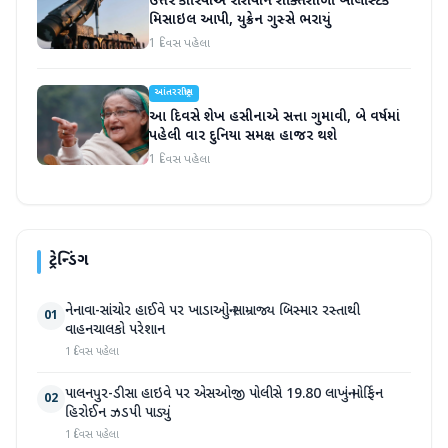
ઉત્તર કોરિયાએ રશિયાને શક્તિશાળી બેલિસ્ટિક
મિસાઇલ આપી, યુક્રેન ગુસ્સે ભરાયું
1 દિવસ પહેલા
આંતરરાષ્ટ્રીય
આ દિવસે શેખ હસીનાએ સત્તા ગુમાવી, બે વર્ષમાં
પહેલી વાર દુનિયા સમક્ષ હાજર થશે
1 દિવસ પહેલા
ટ્રેન્ડિંગ
નેનાવા-સાંચોર હાઈવે પર ખાડાઓનું સામ્રાજ્ય બિસ્માર રસ્તાથી
01
વાહનચાલકો પરેશાન
1 દિવસ પહેલા
પાલનપુર-ડીસા હાઇવે પર એસઓજી પોલીસે 19.80 લાખનું મોર્ફિન
02
હિરોઈન ઝડપી પાડ્યું
1 દિવસ પહેલા