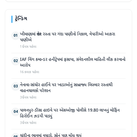
ટ્રેન્ડિંગ
ખીમાણામાં જાહેર રસ્તા પર ગંદા પાણીનો નિકાલ, વેપારીઓ આકરા
01
પાણીએ
1 દિવસ પહેલા
IAF વિંગ કમાન્ડર હનીટ્રેપમાં ફસાયા, સંવેદનશીલ માહિતી લીક કરવાનો
02
આરોપ
16 કલાક પહેલા
નેનાવા-સાંચોર હાઈવે પર ખાડાઓનું સામ્રાજ્ય બિસ્માર રસ્તાથી
03
વાહનચાલકો પરેશાન
3 દિવસ પહેલા
પાલનપુર-ડીસા હાઇવે પર એસઓજી પોલીસે 19.80 લાખનું મોર્ફિન
04
હિરોઈન ઝડપી પાડ્યું
3 દિવસ પહેલા
ચાંદીના ભાવમાં વધારો, સોનું પણ મોંઘુ થયું