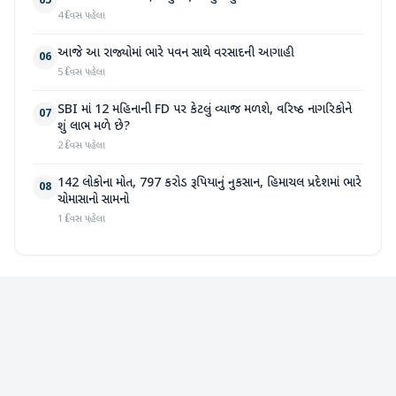
05
4 દિવસ પહેલા
આજે આ રાજ્યોમાં ભારે પવન સાથે વરસાદની આગાહી
06
5 દિવસ પહેલા
SBI માં 12 મહિનાની FD પર કેટલું વ્યાજ મળશે, વરિષ્ઠ નાગરિકોને
07
શું લાભ મળે છે?
2 દિવસ પહેલા
142 લોકોના મોત, 797 કરોડ રૂપિયાનું નુકસાન, હિમાચલ પ્રદેશમાં ભારે
08
ચોમાસાનો સામનો
1 દિવસ પહેલા