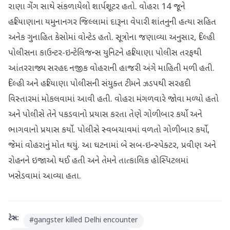
રાણા ગેંગ સાથે સંકળાયેલો શાર્પશૂટર હતો. વોહરા 14 જૂને
હરિયાણાના યમુનાનગર જિલ્લામાં દારૂના વેપારી શાંતનુની હત્યા સહિત
અનેક ગુનાહિત કેસોમાં વોન્ટેડ હતો. સૂત્રોના જણાવ્યા અનુસાર, દિલ્હી
પોલીસના કાઉન્ટર-ઇન્ટેલિજન્સ યુનિટને હરિયાણા પોલીસ તરફથી
આંતરરાજ્ય સરહદ નજીક વોહરાની હાજરી અંગે માહિતી મળી હતી.
દિલ્હી અને હરિયાણા પોલીસની સંયુક્ત ટીમને ઝડપથી સરહદી
વિસ્તારમાં મોકલવામાં આવી હતી. વોહરા મંગળવારે જોવા મળ્યો હતો
અને પોલીસે તેને પકડવાનો પ્રયાસ કરતા તેણે ગોળીબાર કર્યો અને
ભાગવાનો પ્રયાસ કર્યો. પોલીસે સ્વબચાવમાં વળતો ગોળીબાર કર્યો,
જેમાં વોહરાનું મોત થયું. આ ઘટનામાં બે સબ-ઇન્સ્પેક્ટર, પ્રવીણ અને
રોહનને ઇજાઓ થઈ હતી અને તેમને તાત્કાલિક હોસ્પિટલમાં
ખસેડવામાં આવ્યા હતા.
ટેગ્સ:
#
gangster killed Delhi encounter