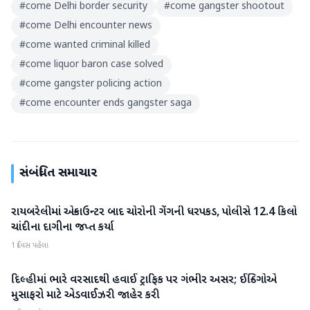
#
come Delhi border security
#
come gangster shootout
#
come Delhi encounter news
#
come wanted criminal killed
#
come liquor baron case solved
#
come gangster policing action
#
come encounter ends gangster saga
સંબંધિત સમાચાર
રાયબરેલીમાં એન્કાઉન્ટર બાદ ચોરોની ગેંગની ધરપકડ, પોલીસે 12.4 કિલો
રાષ્ટ્રીય
ચાંદીના દાગીના જપ્ત કર્યા
1 દિવસ પહેલા
દિલ્હીમાં ભારે વરસાદથી હવાઈ ટ્રાફિક પર ગંભીર અસર; ઈન્ડિગોએ
રાષ્ટ્રીય
મુસાફરો માટે એડવાઈઝરી જાહેર કરી