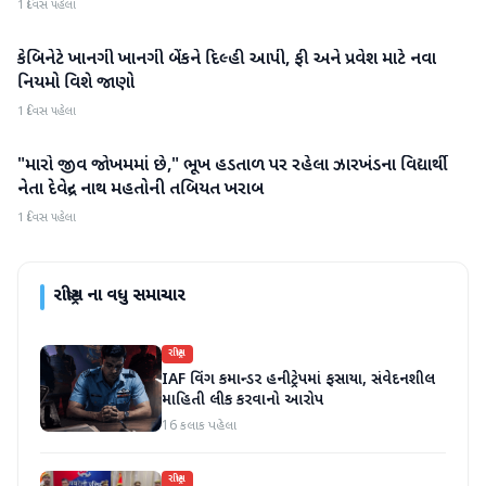
1 દિવસ પહેલા
કેબિનેટે ખાનગી ખાનગી બેંકને દિલ્હી આપી, ફી અને પ્રવેશ માટે નવા
રાષ્ટ્રીય
નિયમો વિશે જાણો
1 દિવસ પહેલા
"મારો જીવ જોખમમાં છે," ભૂખ હડતાળ પર રહેલા ઝારખંડના વિદ્યાર્થી
રાષ્ટ્રીય
નેતા દેવેન્દ્ર નાથ મહતોની તબિયત ખરાબ
1 દિવસ પહેલા
રાષ્ટ્રીય
ના વધુ સમાચાર
રાષ્ટ્રીય
IAF વિંગ કમાન્ડર હનીટ્રેપમાં ફસાયા, સંવેદનશીલ
માહિતી લીક કરવાનો આરોપ
16 કલાક પહેલા
રાષ્ટ્રીય