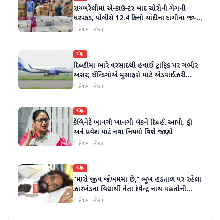
રાયબરેલીમાં એન્કાઉન્ટર બાદ ચોરોની ગેંગની
ધરપકડ, પોલીસે 12.4 કિલો ચાંદીના દાગીના જપ્ત
કર્યા
1 દિવસ પહેલા
રાષ્ટ્રીય
દિલ્હીમાં ભારે વરસાદથી હવાઈ ટ્રાફિક પર ગંભીર
અસર; ઈન્ડિગોએ મુસાફરો માટે એડવાઈઝરી
જાહેર કરી
1 દિવસ પહેલા
રાષ્ટ્રીય
કેબિનેટે ખાનગી ખાનગી બેંકને દિલ્હી આપી, ફી
અને પ્રવેશ માટે નવા નિયમો વિશે જાણો
1 દિવસ પહેલા
રાષ્ટ્રીય
"મારો જીવ જોખમમાં છે," ભૂખ હડતાળ પર રહેલા
ઝારખંડના વિદ્યાર્થી નેતા દેવેન્દ્ર નાથ મહતોની
તબિયત ખરાબ
1 દિવસ પહેલા