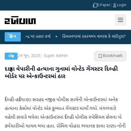
E-Paper
|
Login
કેન્દ્ર પર પ્રહાર કર્યા
બ્રેકિંગ
●
હિંમતનગરમાં રહસ્યમય વાયરસ કે ચાંદીપુરા? 6 બાળકોના 
24 જૂન, 2025
|
Super Admin
Bookmark
રાષ્ટ્રીય
દારૂના વેપારીની હત્યાના ગુનામાં વોન્ટેડ ગેંગસ્ટર દિલ્હી
બોર્ડર પર એન્કાઉન્ટરમાં ઠાર
દિલ્હી-હરિયાણા સરહદ નજીક પોલીસ સાથેની એન્કાઉન્ટરમાં અનેક
હત્યાના કેસોમાં વોન્ટેડ એક કુખ્યાત ગેંગસ્ટર માર્યો ગયો. મંગળવારે
વહેલી સવારે થયેલા એન્કાઉન્ટરમાં દિલ્હી પોલીસ સ્પેશિયલ સેલના બે
કર્મચારીઓ ઘાયલ થયા હતા. રોમિલ વોહરા ભયાનક કાલા રાણા-નોની