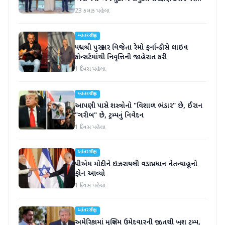
હસ્તાક્ષર
23 કલાક પહેલા
આંતરરાષ્ટ્રીય
પદ્મશ્રી પુરસ્કાર વિજેતા રેમો ફર્નાન્ડીસે લાઇવ
કોન્સર્ટમાંથી નિવૃત્તિની જાહેરાત કરી
1 દિવસ પહેલા
આંતરરાષ્ટ્રીય
આપણી પાસે શસ્ત્રોનો "વિશાળ ભંડાર" છે, ઈરાન
"ગરીબ" છે, ટ્રમ્પનું નિવેદન
1 દિવસ પહેલા
આંતરરાષ્ટ્રીય
પીએમ મોદીને ઇઝરાયલી વડાપ્રધાન નેતન્યાહૂનો
ફોન આવ્યો
1 દિવસ પહેલા
આંતરરાષ્ટ્રીય
અમેરિકામાં મુસ્લિમ ઉમેદવારની જીતથી ખુશ ટ્રમ્પ,