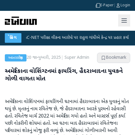
E-Paper
|
Login
●
UGC-NET પરીક્ષા લીકના આરોપો પર રાહુલ ગાંધીએ કેન્દ્ર પર પ્રહાર કર્યા
બ્રેકિંગ
●
હિંમ
20 જાન્યુઆરી, 2025
|
Super Admin
Bookmark
આંતરરાષ્ટ્રીય
અમેરિકાના વોશિંગ્ટનમાં ફાયરિંગ, હૈદરાબાદના યુવકને
ગોળી વાગતા મોત
અમેરિકાના વોશિંગ્ટનમાં ફાયરિંગની ઘટનામાં હૈદરાબાદના એક યુવકનું મોત
થયું છે. મૃતકનું નામ રવિતેજ છે, જે હૈદરાબાદના આરકે પુરમનો રહેવાસી
હતો. રવિતેજ માર્ચ 2022 માં અમેરિકા ગયો હતો અને માસ્ટર્સ પૂર્ણ કર્યા
પછી નોકરીની શોધમાં હતો. આ ઘટના બાદ હૈદરાબાદમાં રવિતેજના
પરિવારમાં શોકનું મોજુ ફરી વળ્યું છે. અમેરિકામાં ગોળીબારની આવી