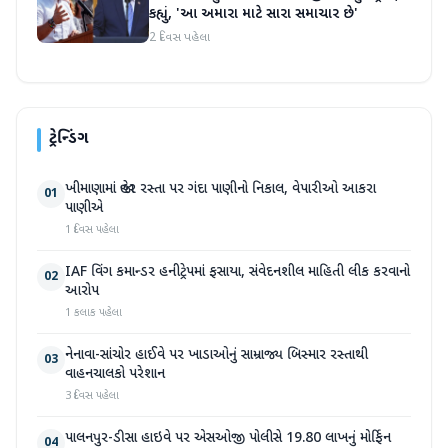
કહ્યું, 'આ અમારા માટે સારા સમાચાર છે'
2 દિવસ પહેલા
ટ્રેન્ડિંગ
ખીમાણામાં જાહેર રસ્તા પર ગંદા પાણીનો નિકાલ, વેપારીઓ આકરા
01
પાણીએ
1 દિવસ પહેલા
IAF વિંગ કમાન્ડર હનીટ્રેપમાં ફસાયા, સંવેદનશીલ માહિતી લીક કરવાનો
02
આરોપ
1 કલાક પહેલા
નેનાવા-સાંચોર હાઈવે પર ખાડાઓનું સામ્રાજ્ય બિસ્માર રસ્તાથી
03
વાહનચાલકો પરેશાન
3 દિવસ પહેલા
પાલનપુર-ડીસા હાઇવે પર એસઓજી પોલીસે 19.80 લાખનું મોર્ફિન
04