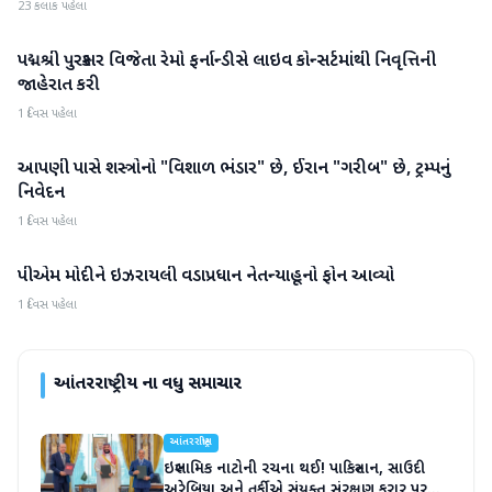
23 કલાક પહેલા
પદ્મશ્રી પુરસ્કાર વિજેતા રેમો ફર્નાન્ડીસે લાઇવ કોન્સર્ટમાંથી નિવૃત્તિની
આંતરરાષ્ટ્રીય
જાહેરાત કરી
1 દિવસ પહેલા
આપણી પાસે શસ્ત્રોનો "વિશાળ ભંડાર" છે, ઈરાન "ગરીબ" છે, ટ્રમ્પનું
આંતરરાષ્ટ્રીય
નિવેદન
1 દિવસ પહેલા
પીએમ મોદીને ઇઝરાયલી વડાપ્રધાન નેતન્યાહૂનો ફોન આવ્યો
આંતરરાષ્ટ્રીય
1 દિવસ પહેલા
આંતરરાષ્ટ્રીય
ના વધુ સમાચાર
આંતરરાષ્ટ્રીય
ઇસ્લામિક નાટોની રચના થઈ! પાકિસ્તાન, સાઉદી
અરેબિયા અને તુર્કીએ સંયુક્ત સંરક્ષણ કરાર પર