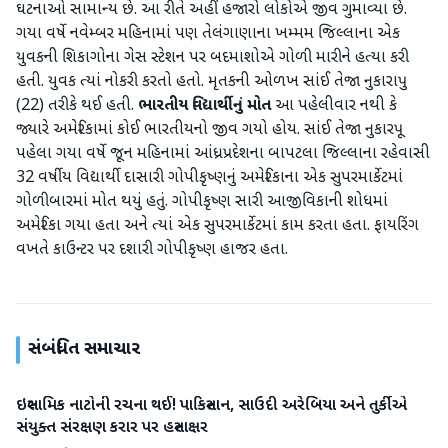
ઘટનાઓ સામાન્ય છે. આ રીતે અહીં હજારો લોકોએ જીવ ગુમાવ્યા છે.
ગયા વર્ષે નવેમ્બર મહિનામાં પણ તેલંગાણાના ખમ્મમ જિલ્લાના એક
યુવકની શિકાગોના ગેસ સ્ટેશન પર બદમાશોએ ગોળી મારીને હત્યા કરી
હતી. યુવક ત્યાં નોકરી કરતો હતો. મૃતકની ઓળખ સાંઈ તેજા નુકારાપુ
(22) તરીકે થઈ હતી.
ભારતીય વિદ્યાર્થીનું મોત
આ પહેલીવાર નથી કે
જ્યારે અમેરિકામાં કોઈ ભારતીયનો જીવ ગયો હોય. સાંઈ તેજા નુકારપૂ
પહેલા ગયા વર્ષે જૂન મહિનામાં આંધ્રપ્રદેશના બાપટલા જિલ્લાના રહેવાસી
32 વર્ષીય વિદ્યાર્થી દાસારી ગોપીકૃષ્ણનું અમેરિકાના એક સુપરમાર્કેટમાં
ગોળીબારમાં મોત થયું હતું. ગોપીકૃષ્ણ સારી આજીવિકાની શોધમાં
અમેરિકા ગયા હતા અને ત્યાં એક સુપરમાર્કેટમાં કામ કરતા હતા. ફાયરિંગ
વખતે કાઉન્ટર પર દશારી ગોપીકૃષ્ણ હાજર હતા.
સંબંધિત સમાચાર
ઇસ્લામિક નાટોની રચના થઈ! પાકિસ્તાન, સાઉદી અરેબિયા અને તુર્કીએ
આંતરરાષ્ટ્રીય
સંયુક્ત સંરક્ષણ કરાર પર હસ્તાક્ષર