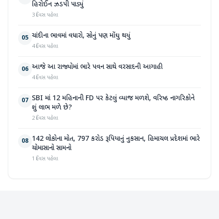
હિરોઈન ઝડપી પાડ્યું
3 દિવસ પહેલા
ચાંદીના ભાવમાં વધારો, સોનું પણ મોંઘુ થયું
05
4 દિવસ પહેલા
આજે આ રાજ્યોમાં ભારે પવન સાથે વરસાદની આગાહી
06
4 દિવસ પહેલા
SBI માં 12 મહિનાની FD પર કેટલું વ્યાજ મળશે, વરિષ્ઠ નાગરિકોને
07
શું લાભ મળે છે?
2 દિવસ પહેલા
142 લોકોના મોત, 797 કરોડ રૂપિયાનું નુકસાન, હિમાચલ પ્રદેશમાં ભારે
08
ચોમાસાનો સામનો
1 દિવસ પહેલા